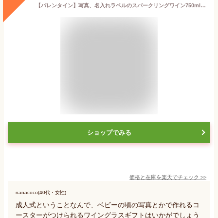
【バレンタイン】写真、名入れラベルのスパークリングワイン750mlとオリジナルコースター 内祝い、誕生日、結婚祝い、結婚記念日、引き出物、【楽ギフ_包装選択】【楽ギフ_のし宛書】【楽ギフ_メッセ】【楽ギフ_名入れ】母の日 父の日 成人の日 成人祝い ホワイトデー
ショップでみる
価格と在庫を
楽天
でチェック
>>
nanacoco(40代・女性)
成人式ということなんで、ベビーの頃の写真とかで作れるコ
ースターがつけられるワイングラスギフトはいかがでしょう