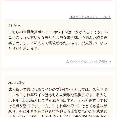
価格と在庫を
楽天
でチェック
>>
よねちゃん
こちらの金賞受賞ボルドー 赤ワインはいかがでしょうか。バ
ニラのような甘やかな香りと芳醇な果実味、心地よい渋味を
楽しめます。木箱入りで高級感もたっぷり。成人祝いにぴっ
たりだと思います。
全てのおすすめコメント
(
16
件)
>
AIによる回答
成人祝いで喜ばれるワインのプレゼントとしては、名入りボ
トルや生まれ年ワインはもちろん素敵な選択肢です。名入り
ボトルは記念品として特別感を演出でき、ずっと保管してお
ける点が魅力です。一方、生まれ年のワインはとても意味が
あり、特に年月を経て飲み頃を迎える上質なものだと感動も
大きいです。ほかにおすすめとしては、初心者向けの飲みや