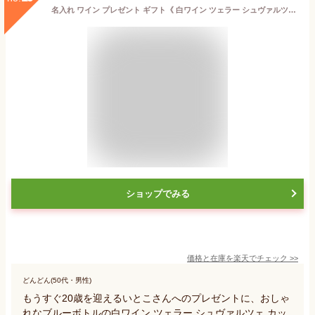
名入れ ワイン プレゼント ギフト《 白ワイン ツェラー シュヴァルツェ カッツ 750ml 》ブルーボトル サムシングブルー やや甘口 送料無料 退職 結婚祝い 即日発送 最短 お誕生日 還暦祝い 最強配送 実用的 2025
ショップでみる
価格と在庫を
楽天
でチェック
>>
どんどん(50代・男性)
もうすぐ20歳を迎えるいとこさんへのプレゼントに、おしゃ
れなブルーボトルの白ワイン ツェラー シュヴァルツェ カッ