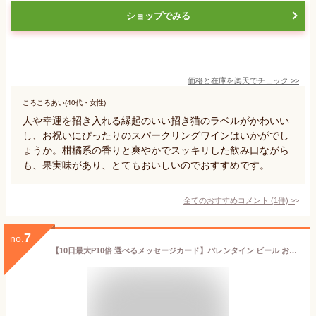
ショップでみる
価格と在庫を
楽天
でチェック
>>
ころころあい(40代・女性)
人や幸運を招き入れる縁起のいい招き猫のラベルがかわいい
し、お祝いにぴったりのスパークリングワインはいかがでし
ょうか。柑橘系の香りと爽やかでスッキリした飲み口ながら
も、果実味があり、とてもおいしいのでおすすめです。
全てのおすすめコメント
(
1
件)
>
7
no.
【10日最大P10倍 選べるメッセージカード】バレンタイン ビール おつまみ ギフト 牛タン缶詰め バルディビエソ ブリュット スパークリング ワイン 750ml 1本 牛たん デミグラスソース缶詰 リボン包装 プレゼント 誕生日 メッセージ