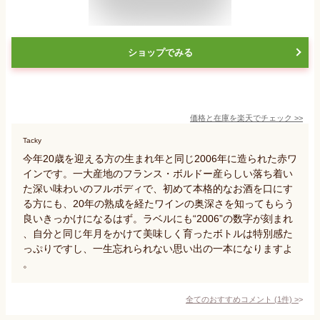
ショップでみる
価格と在庫を
楽天
でチェック
>>
Tacky
今年20歳を迎える方の生まれ年と同じ2006年に造られた赤ワ
インです。一大産地のフランス・ボルドー産らしい落ち着い
た深い味わいのフルボディで、初めて本格的なお酒を口にす
る方にも、20年の熟成を経たワインの奥深さを知ってもらう
良いきっかけになるはず。ラベルにも“2006”の数字が刻まれ
、自分と同じ年月をかけて美味しく育ったボトルは特別感た
っぷりですし、一生忘れられない思い出の一本になりますよ
。
全てのおすすめコメント
(
1
件)
>