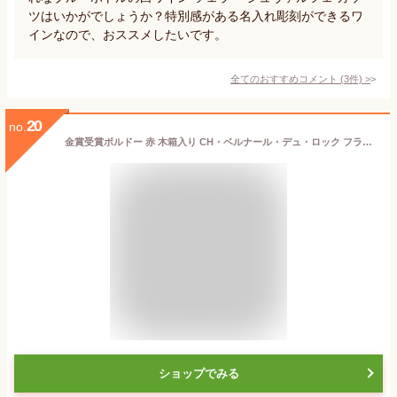
ツはいかがでしょうか？特別感がある名入れ彫刻ができるワ
インなので、おススメしたいです。
全てのおすすめコメント
(
3
件)
>
20
no.
金賞受賞ボルドー 赤 木箱入り CH・ベルナール・デュ・ロック フランス AOC ブライ・コート・ド・ボルドー 赤ワイン 750ml ワイン 父の日 プレゼント ギフト おしゃれ 退職 ホワイトデー 誕生日 御祝 お歳暮 25t【ワイン説明書・ワインバッグ付】
ショップでみる