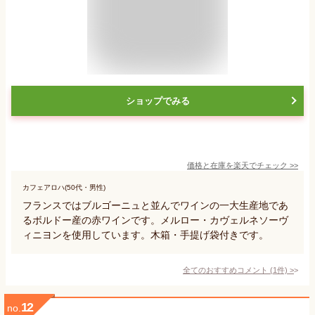
ショップでみる
価格と在庫を
楽天
でチェック
>>
カフェアロハ(50代・男性)
フランスではブルゴーニュと並んでワインの一大生産地であ
るボルドー産の赤ワインです。メルロー・カヴェルネソーヴ
ィニヨンを使用しています。木箱・手提げ袋付きです。
全てのおすすめコメント
(
1
件)
>
12
no.