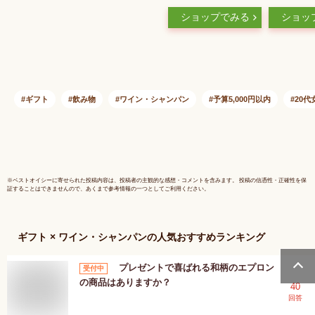
レ ルージュ 赤ワイ
ト スパー
ショップでみる
ショッ
ン ワイン 750ml 名
イン カン
入れ 彫刻 酒 名前入
ダウトーレ
り ギフト 彫刻 プレ
カンツェ 
ゼント 成人祝い 結
フリッツァ
婚記念 誕生日 出産
ヴェネト75
祝い 男性 女性 贈り
ン包装 誕
ギフト
飲み物
ワイン・シャンパン
予算5,000円以内
20代
物 退職祝い 卒業祝
セージ
い 結婚祝い お祝い
開店祝い あす楽対応
※
ベストオイシー
に寄せられた投稿内容は、投稿者の主観的な感想・コメントを含みます。 投稿の信憑性・正確性を保
証することはできませんので、あくまで参考情報の一つとしてご利用ください。
ギフト × ワイン・シャンパン
の人気おすすめランキング
プレゼントで喜ばれる和柄のエプロン
受付中
の商品はありますか？
40
回答