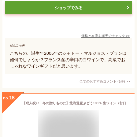
ショップでみる
価格と在庫を
楽天
でチェック
>>
だんごっ鼻
こちらの、誕生年2005年のシャトー・マルジョス・ブランは
如何でしょうか？フランス産の辛口の白ワインで、高級でお
しゃれなワインギフトだと思います。
全てのおすすめコメント
(
1
件)
>
18
no.
【成人祝い・冬の贈りものに】北海道産ぶどう100％ 生ワイン（甘口）720ml｜アニーのお気に入り 天井桟敷