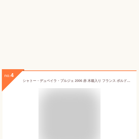
4
no.
シャトー・デュペイラ・プルジェ 2006 赤 木箱入り フランス ボルドー AOC コート・ド・ブール 赤ワイン 12.5度750ml ワイン ギフト プレゼント 2006年 成人式 記念日 成人 お祝い お中元 お歳暮 誕生日 バレンタイン ホワイトデー 赤 磁器婚式 送料無料 成人祝い お酒