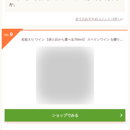
か。
全てのおすすめコメント
(
1
件)
>
9
no.
名前入り ワイン 【赤と白から選べる750ml】 スペインワイン を贈り物に！【還暦祝い】【誕生日】【名入れ お酒】【プレゼント】【退職祝い】【名入れ】【ホワイトデー】【女性】 母の日 父の日 (赤ワイン, 750ml)
ショップでみる