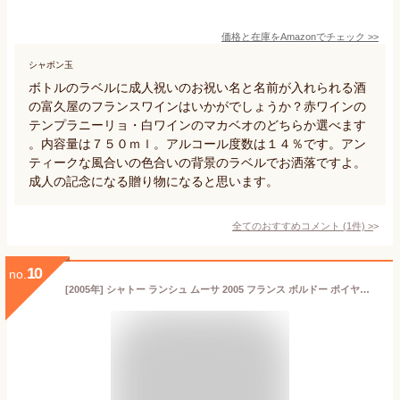
価格と在庫を
Amazon
でチェック
>>
シャボン玉
ボトルのラベルに成人祝いのお祝い名と名前が入れられる酒
の富久屋のフランスワインはいかがでしょうか？赤ワインの
テンプラニーリョ・白ワインのマカベオのどちらか選べます
。内容量は７５０ｍｌ。アルコール度数は１４％です。アン
ティークな風合いの色合いの背景のラベルでお洒落ですよ。
成人の記念になる贈り物になると思います。
全てのおすすめコメント
(
1
件)
>
10
no.
[2005年] シャトー ランシュ ムーサ 2005 フランス ボルドー ポイヤック 赤ワイン 750ml