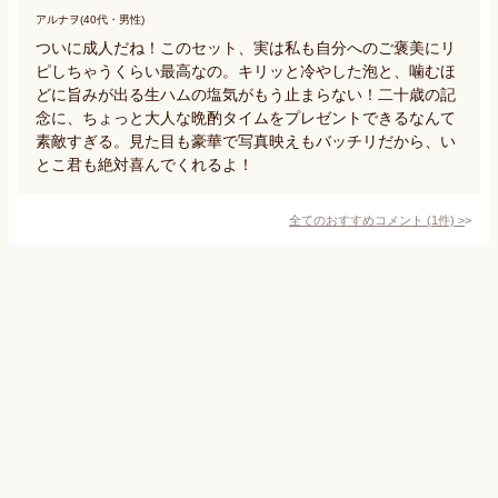
アルナヲ(40代・男性)
ついに成人だね！このセット、実は私も自分へのご褒美にリ
ピしちゃうくらい最高なの。キリッと冷やした泡と、噛むほ
どに旨みが出る生ハムの塩気がもう止まらない！二十歳の記
念に、ちょっと大人な晩酌タイムをプレゼントできるなんて
素敵すぎる。見た目も豪華で写真映えもバッチリだから、い
とこ君も絶対喜んでくれるよ！
全てのおすすめコメント
(
1
件)
>