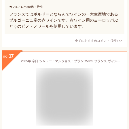
カフェアロハ(50代・男性)
フランスではボルドーとならんでワインの一大生産地である
ブルゴーニュ産の赤ワインです。赤ワイン用のヨーロッパぶ
どうのピノ・ノワールを使用しています。
全てのおすすめコメント
(
1
件)
>
17
no.
2005年 辛口 シャトー・マルジョス・ブラン 750ml フランス ヴィンテージ ワイン 白ワイン [2005] 平成17年 お誕生日 結婚式 結婚記念日 プレゼント ギフト 対応可能 誕生年 生まれ年 wine