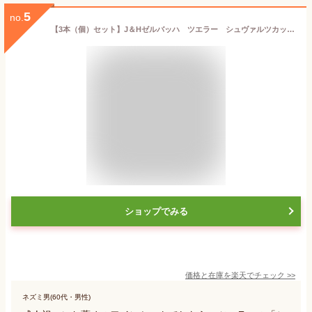
5
no.
【3本（個）セット】J＆Hゼルバッハ ツエラー シュヴァルツカッツ Q.b.A （ハーフ) 2023年 白 375mlJ&H SELBACH ZELLER SCHWARZE KATZ RIESLING QbA 799e黒猫で有名・カッツには珍しく最高級品種リースリングから造られておりよりエレガント
ショップでみる
価格と在庫を
楽天
でチェック
>>
ネズミ男(60代・男性)