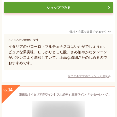
ショップでみる
価格と在庫を
楽天
でチェック
>>
ころころあい(40代・女性)
イタリアのバローロ・マルチェナスコはいかがでしょうか。
ピュアな果実味、しっかりとした酸、きめ細やかなタンニン
がバランスよく調和していて、上品な繊細さたのしめるので
おすすめです。
全てのおすすめコメント
(
1
件)
>
14
no.
正規品【イタリア赤ワイン】フルボディ 三国ワイン 『 ナターレ・ヴェルガ ラブ ロッソ IGT ヴェネト 750ml 』 母の日 父の日 敬老の日 誕生日プレゼント バレンタイン ホワイトデー クリスマス 御結婚御祝 記念日 内祝 開店御祝 成人祝い 就職御祝