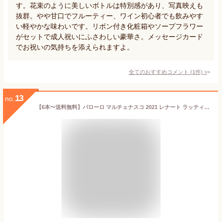
す。花束のように美しいボトルは特別感があり、写真映えも
抜群。やや甘口でフルーティー、ワイン初心者でも飲みやす
い軽やかな味わいです。リボン付き化粧箱やソープフラワー
がセットで成人祝いにふさわしい豪華さ。メッセージカード
でお祝いの気持ちを添えられますよ。
全てのおすすめコメント
(
1
件)
>
13
no.
【6本〜送料無料】バローロ マルチェナスコ 2021 レナート ラッティ 赤ワイン イタリア 750ml ネッビオーロ ピエモンテ 果実味 エレガント 御年賀