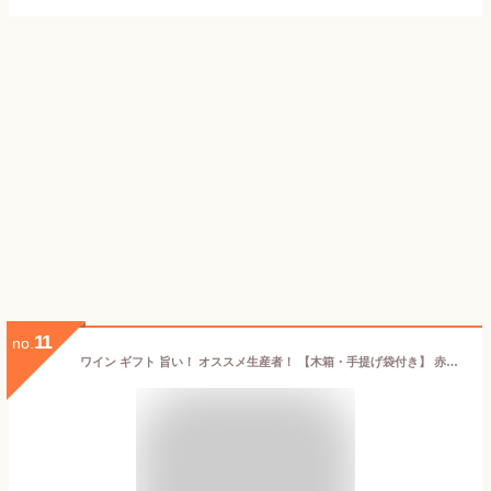
11
no.
ワイン ギフト 旨い！ オススメ生産者！ 【木箱・手提げ袋付き】 赤ワイン フルボディ ギフト プレゼント あの五大シャトー、オーブリオン元醸造家フレデリックベロ 金賞 【シコ・ベレール・ボルドー エリタージュ 】＊熨斗対応可 お歳暮