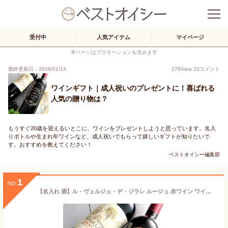
受付中
人気アイテム
マイページ
本ページはプロモーションを含みます
最終更新日：2026/01/14
278
View
23
コメント
ワインギフト｜成人祝いのプレゼントに！喜ばれる
人気の贈り物は？
もうすぐ20歳を迎えるいとこに、ワインをプレゼントしようと思っています。名入
りボトルや生まれ年ワインなど、成人祝いでもらって嬉しいギフトが知りたいで
す。おすすめを教えてください！
ベストオイシー編集部
1
no.
【名入れ 酒】ル・ヴェルジェ・デ・ジラレ ルージュ 赤ワイン ワイン 750ml 名入れ 彫刻 酒 名前入り ギフト 彫刻 プレゼント 成人祝い 結婚記念 誕生日 出産祝い 男性 女性 贈り物 退職祝い 卒業祝い 結婚祝い お祝い 開店祝い あす楽対応