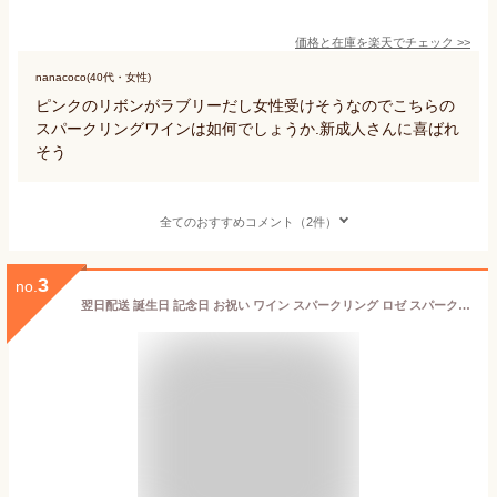
価格と在庫を
楽天
でチェック
>>
nanacoco(40代・女性)
ピンクのリボンがラブリーだし女性受けそうなのでこちらの
スパークリングワインは如何でしょうか.新成人さんに喜ばれ
そう
全てのおすすめコメント（2件）
3
no.
翌日配送 誕生日 記念日 お祝い ワイン スパークリング ロゼ スパークリング ワイン 人気 ギフト おしゃれ フランス クレマン・ド・ボルドー ロゼ 辛口 750ml エリタージュ ワインギフト ワインセット 退職祝い プレゼント 内祝い 誕生日 お母さん 妻 女性 夫婦 退職祝い