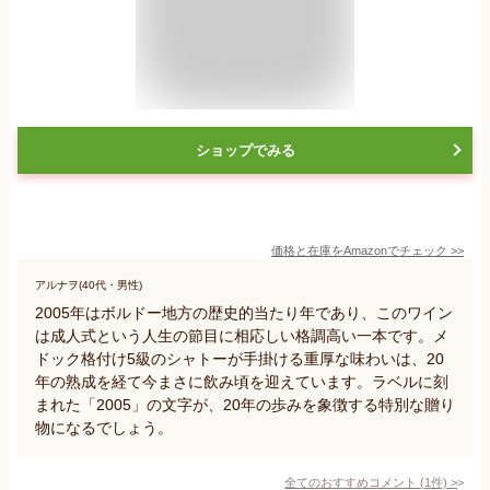
ショップでみる
価格と在庫を
Amazon
でチェック
>>
アルナヲ(40代・男性)
2005年はボルドー地方の歴史的当たり年であり、このワイン
は成人式という人生の節目に相応しい格調高い一本です。メ
ドック格付け5級のシャトーが手掛ける重厚な味わいは、20
年の熟成を経て今まさに飲み頃を迎えています。ラベルに刻
まれた「2005」の文字が、20年の歩みを象徴する特別な贈り
物になるでしょう。
全てのおすすめコメント
(
1
件)
>