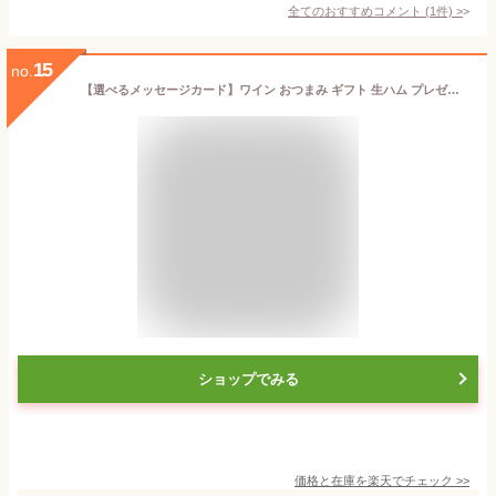
全てのおすすめコメント
(
1
件)
>
15
no.
【選べるメッセージカード】ワイン おつまみ ギフト 生ハム プレゼント 御祝 エレタット・エル・パドルエル ブリュット・ナチューレ スパークリングワイン 750ml 1本 生ハム ハモンセラーノ リボン化粧箱包装 誕生日 メッセージ
ショップでみる
価格と在庫を
楽天
でチェック
>>