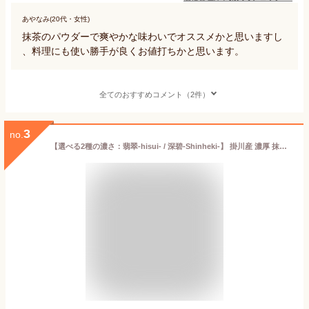
あやなみ(20代・女性)
抹茶のパウダーで爽やかな味わいでオススメかと思いますし
、料理にも使い勝手が良くお値打ちかと思います。
全てのおすすめコメント（2件）
3
no.
【選べる2種の濃さ：翡翠-hisui- / 深碧-Shinheki-】 掛川産 濃厚 抹茶 パウダー 100g / 200g [茶師厳選] 送料無料 飲み比べ 抹茶ラテ お菓子作り 製菓用 カテキン 静岡茶 業務用 緑茶 粉末 無添加 掛川抹茶 お茶旅 木村園