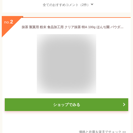
全てのおすすめコメント（2件）
2
no.
抹茶 製菓用 粉末 食品加工用 クリア抹茶 特A 100g ほんぢ園 パウダー 【別倉庫発送】【返品交換不可】 送料無料
ショップでみる
価格と在庫を
楽天
でチェック
>>