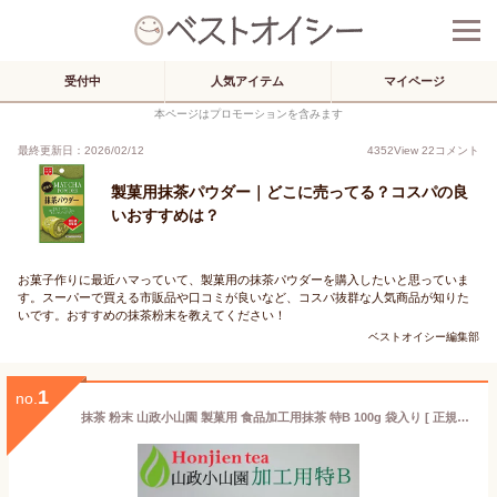
受付中
人気アイテム
マイページ
本ページはプロモーションを含みます
最終更新日：2026/02/12
4352
View
22
コメント
製菓用抹茶パウダー｜どこに売ってる？コスパの良
いおすすめは？
お菓子作りに最近ハマっていて、製菓用の抹茶パウダーを購入したいと思っていま
す。スーパーで買える市販品や口コミが良いなど、コスパ抜群な人気商品が知りた
いです。おすすめの抹茶粉末を教えてください！
ベストオイシー編集部
1
no.
抹茶 粉末 山政小山園 製菓用 食品加工用抹茶 特B 100g 袋入り [ 正規販売店 京都 宇治の老舗 ]＜ 抹茶 業務用 matcha ＞ 送料無料 ／ホ／ ●