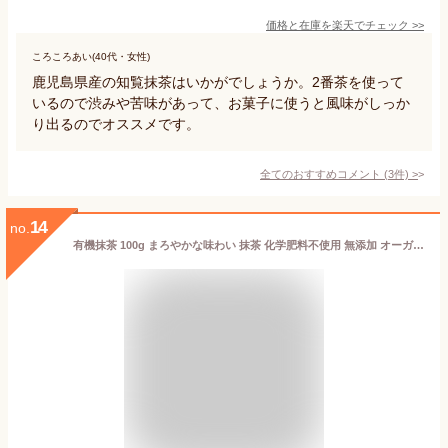
価格と在庫を
楽天
でチェック
>>
ころころあい(40代・女性)
鹿児島県産の知覧抹茶はいかがでしょうか。2番茶を使って
いるので渋みや苦味があって、お菓子に使うと風味がしっか
り出るのでオススメです。
全てのおすすめコメント
(
3
件)
>
14
no.
有機抹茶 100g まろやかな味わい 抹茶 化学肥料不使用 無添加 オーガニック抹茶 粉末 国産 京都 抹茶パウダー 製菓用 料理用 お点前 お稽古用 永田茶園 matcha powder uji matcha green tea powder organic matcha