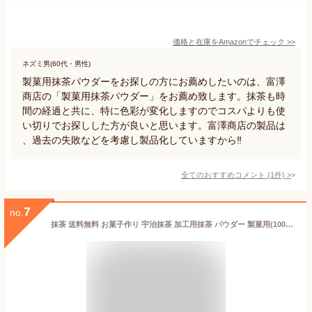
価格と在庫を
Amazon
でチェック
>>
ネズミ男(60代・男性)
製菓用抹茶パウダーをお探しの方にお薦めしたいのは、富澤
商店の「製菓用抹茶パウダー」をお薦め致します。抹茶も時
間の経過と共に、特に色彩が変化しますのでコスパよりも使
い切りでお探しした方が良いと思います。富澤商店の製品は
、過去の失敗などを考慮し製品化していますから‼️
全てのおすすめコメント
(
1
件)
>
7
no.
抹茶 送料無料 お菓子作り 宇治抹茶 加工用抹茶 パウダー 製菓用(100g×2) ケーキ用 洋菓子用 和菓子 お菓子 お料理 業務用 ケーキ用