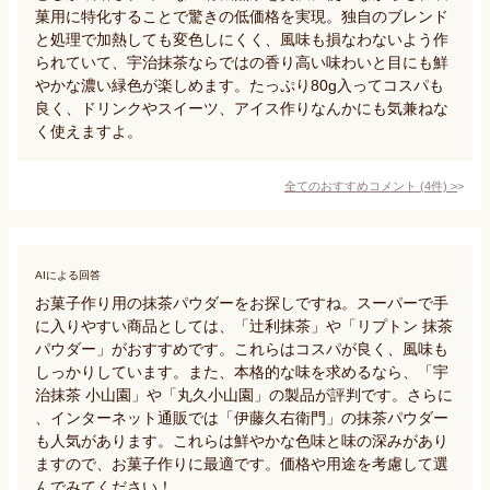
菓用に特化することで驚きの低価格を実現。独自のブレンド
と処理で加熱しても変色しにくく、風味も損なわないよう作
られていて、宇治抹茶ならではの香り高い味わいと目にも鮮
やかな濃い緑色が楽しめます。たっぷり80g入ってコスパも
良く、ドリンクやスイーツ、アイス作りなんかにも気兼ねな
く使えますよ。
全てのおすすめコメント
(
4
件)
>
AIによる回答
お菓子作り用の抹茶パウダーをお探しですね。スーパーで手
に入りやすい商品としては、「辻利抹茶」や「リプトン 抹茶
パウダー」がおすすめです。これらはコスパが良く、風味も
しっかりしています。また、本格的な味を求めるなら、「宇
治抹茶 小山園」や「丸久小山園」の製品が評判です。さらに
、インターネット通販では「伊藤久右衛門」の抹茶パウダー
も人気があります。これらは鮮やかな色味と味の深みがあり
ますので、お菓子作りに最適です。価格や用途を考慮して選
んでみてください！