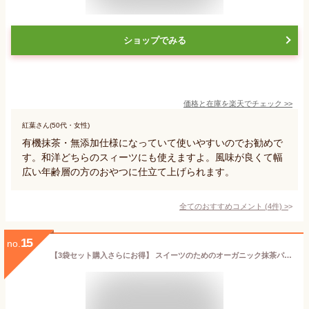
ショップでみる
価格と在庫を
楽天
でチェック
>>
紅葉さん(50代・女性)
有機抹茶・無添加仕様になっていて使いやすいのでお勧めで
す。和洋どちらのスィーツにも使えますよ。風味が良くて幅
広い年齢層の方のおやつに仕立て上げられます。
全てのおすすめコメント
(
4
件)
>
15
no.
【3袋セット購入さらにお得】 スイーツのためのオーガニック抹茶パウダー 80g | 有機 抹茶パウダー 製菓 抹茶 オーガニック 手作り お菓子 製菓用 製菓用パウダー 粉末 パウダー スイーツ パウダー 抹茶ラテ 抹茶スイーツ 製菓材料