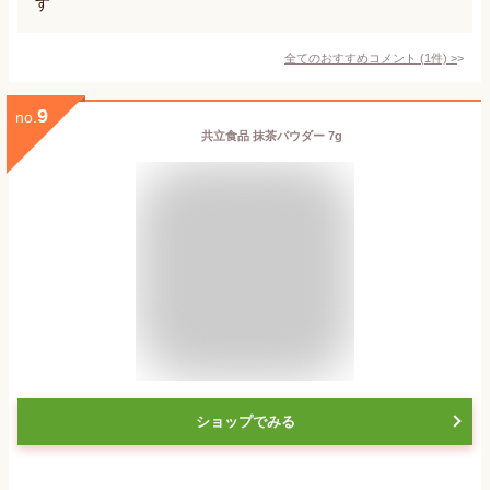
す
全てのおすすめコメント
(
1
件)
>
9
no.
共立食品 抹茶パウダー 7g
ショップでみる