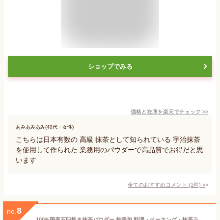
ショップでみる
価格と在庫を
楽天
でチェック
>>
あみあみあみ(40代・女性)
こちらは日本有数の 高級 抹茶として知られている 宇治抹茶
を使用して作られた 業務用のパウダーで高品質でお得だと思
います
全てのおすすめコメント
(
1
件)
>
8
no.
100%国産石臼挽き抹茶パウダー 無添加 料理・ベーキング・抹茶ラテ・スイーツに最適 40g