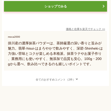
ショップでみる
価格と在庫を
楽天
でチェック
>>
moca2000
掛川産の濃厚抹茶パウダーは、茶師厳選の深い香りと旨みが
魅力。翡翠‐hisui‐はまろやかで飲みやすく、深碧‐Shinheki‐は
力強い苦味とコクが楽しめる本格派。抹茶ラテやお菓子作り
、業務用にも使いやすく、無添加で品質も安心。100g・200
gから選べ、飲み比べできるのも嬉しいポイントです。
全てのおすすめコメント（2件）