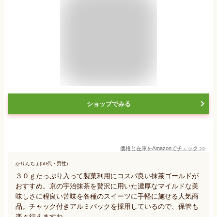
ショップでみる
価格と在庫を
Amazon
でチェック
>>
かりんちょ(50代・男性)
３０ｇたっぷり入って製菓利用にコスパ良い抹茶ゴールドが
おすすめ。京の宇治抹茶を贅沢に用いた濃厚なマイルドな美
味しさに程良い苦味を各種のスイーツに手軽に施せる人気商
品。チャック付きアルミパックを採用しているので、保管も
楽々行えますね。