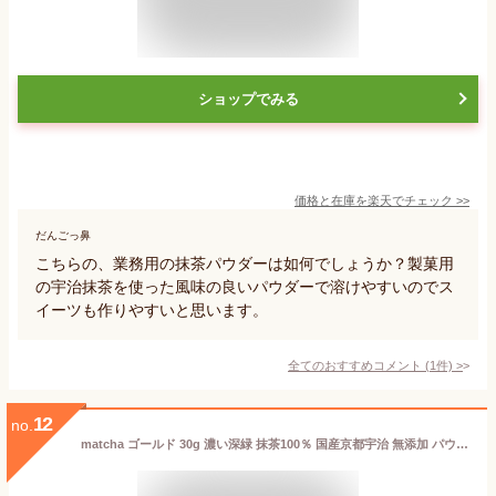
ショップでみる
価格と在庫を
楽天
でチェック
>>
だんごっ鼻
こちらの、業務用の抹茶パウダーは如何でしょうか？製菓用
の宇治抹茶を使った風味の良いパウダーで溶けやすいのでス
イーツも作りやすいと思います。
全てのおすすめコメント
(
1
件)
>
12
no.
matcha ゴールド 30g 濃い深緑 抹茶100％ 国産京都宇治 無添加 パウダー 粉末 挽きたて 本格派 uji powder お稽古用 製菓用 料理用 抹茶ラテ 本場 30g