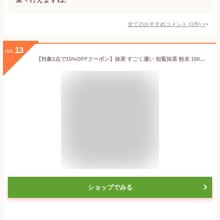
全てのおすすめコメント
(
1
件)
>
13
no.
【対象2点で15%OFFクーポン】抹茶 すごく濃い 知覧抹茶 粉末 100g matcha 知覧抹茶 二番茶 碾茶 抹茶粉末 抹茶パウダー 国産 緑茶 お菓子作り 鹿児島県産 お茶 抹茶粉 お抹茶 日本茶 抹茶ハイ 抹茶スイーツ パフェ アイス パン 製菓用 送料無料 nkdy
ショップでみる