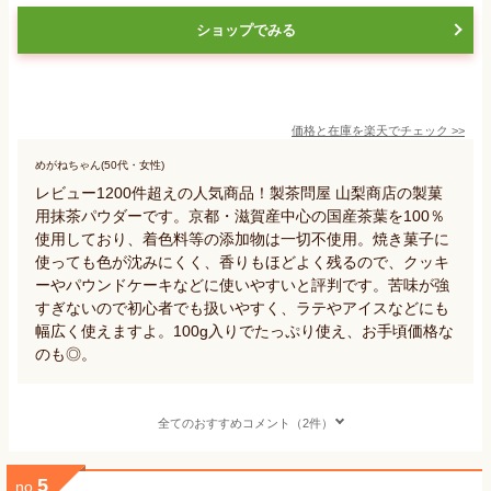
ショップでみる
価格と在庫を
楽天
でチェック
>>
めがねちゃん(50代・女性)
レビュー1200件超えの人気商品！製茶問屋 山梨商店の製菓
用抹茶パウダーです。京都・滋賀産中心の国産茶葉を100％
使用しており、着色料等の添加物は一切不使用。焼き菓子に
使っても色が沈みにくく、香りもほどよく残るので、クッキ
ーやパウンドケーキなどに使いやすいと評判です。苦味が強
すぎないので初心者でも扱いやすく、ラテやアイスなどにも
幅広く使えますよ。100g入りでたっぷり使え、お手頃価格な
のも◎。
全てのおすすめコメント（2件）
5
no.