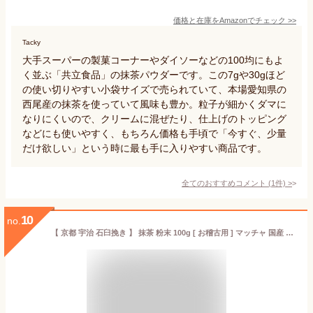
価格と在庫を
Amazon
でチェック
>>
Tacky
大手スーパーの製菓コーナーやダイソーなどの100均にもよ
く並ぶ「共立食品」の抹茶パウダーです。この7gや30gほど
の使い切りやすい小袋サイズで売られていて、本場愛知県の
西尾産の抹茶を使っていて風味も豊か。粒子が細かくダマに
なりにくいので、クリームに混ぜたり、仕上げのトッピング
などにも使いやすく、もちろん価格も手頃で「今すぐ、少量
だけ欲しい」という時に最も手に入りやすい商品です。
全てのおすすめコメント
(
1
件)
>
10
no.
【 京都 宇治 石臼挽き 】 抹茶 粉末 100g [ お稽古用 ] マッチャ 国産 料理用 製菓用 食品加工用 業務用 お菓子 作りにも！