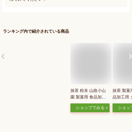
ランキング内で紹介されている商品
抹茶 粉末 山政小山
抹茶 製菓
園 製菓用 食品加工
品加工用 
用抹茶 特B 100g 袋
特A 100
ショップでみる
ショッ
入り [ 正規販売店 京
パウダー 
都 宇治の老舗 ]＜ 抹
送】【返
茶 業務用 matcha ＞
可】 送料
送料無料 ／ホ／ ●