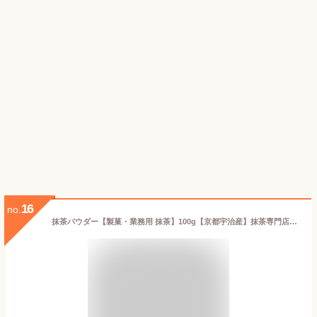
16
no.
抹茶パウダー【製菓・業務用 抹茶】100g【京都宇治産】抹茶専門店の製菓用 抹茶 石臼ひきアルミパック詰め【メール便対応】浪速の白【AR】