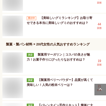
回答
【美味しいグミランキング】お取り寄
受付中
せできる本当に美味しいグミのおすすめは？
44
回答
製菓・製パン材料 × 20代女性
の人気おすすめランキング
製菓用マーガリン｜コスパの良さが魅
決定
力！お菓子作りにぴったりなおすすめは？
19
回答
【製菓用ベリーパウダー】品質が高くて
決定
美味しい！人気の粉末ベリーは？
21
回答
【バレンタイン手作りキット】簡単に大
決定