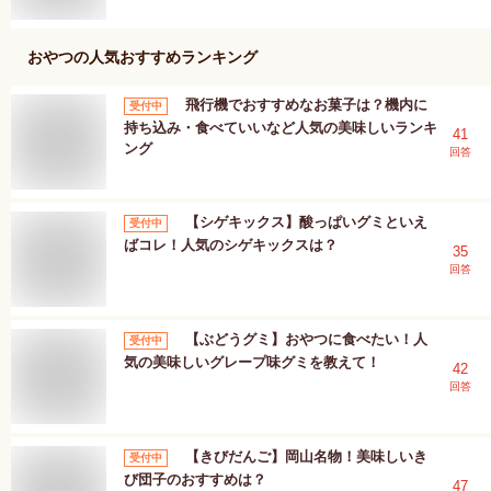
おやつ
の人気おすすめランキング
飛行機でおすすめなお菓子は？機内に
受付中
持ち込み・食べていいなど人気の美味しいランキ
41
ング
回答
【シゲキックス】酸っぱいグミといえ
受付中
ばコレ！人気のシゲキックスは？
35
回答
【ぶどうグミ】おやつに食べたい！人
受付中
気の美味しいグレープ味グミを教えて！
42
回答
【きびだんご】岡山名物！美味しいき
受付中
び団子のおすすめは？
47