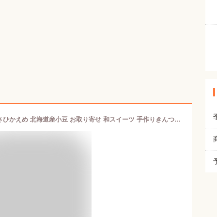
【送料無料】さくらきんつば5個入 甘さひかえめ 北海道産小豆 お取り寄せ 和スイーツ 手作りきんつば 和菓子 詰め合わせ 金つば キンツバ ようかん さくら葉 常温保存 無添加 桜 スイーツ さくら お菓子 2026 プレゼント ギフト 個包装 新年 ご挨拶 手土産 バレンタイン