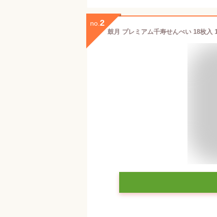
2
no.