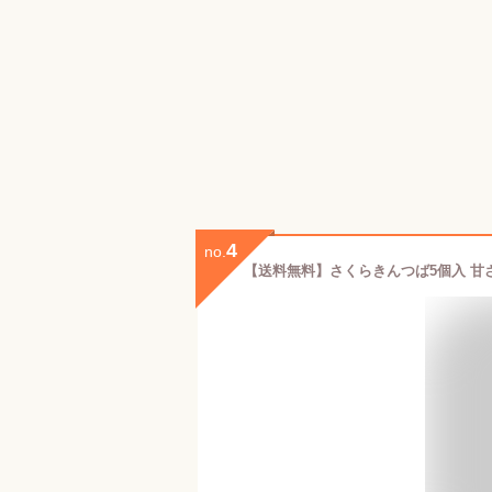
4
no.