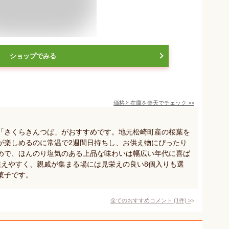
ショップでみる
価格と在庫を
楽天
でチェック
>>
「さくらきんつば」がおすすめです。地元松崎町産の桜葉を
が楽しめるのに常温で2週間日持ちし、お供え物にぴったり
めで、ほんのり塩気のある上品な味わいは幅広い年代に喜ば
供えやすく、親戚が集まる場には見栄えの良い8個入りも選
菓子です。
全てのおすすめコメント
(
1
件)
>