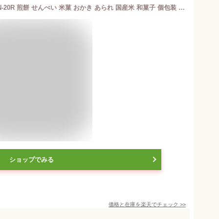
金澤兼六製菓 兼六の華 6種38枚入 KRN-20R 煎餅 せんべい 米菓 おかき あられ 国産米 和菓子 個包装 人気 定番 お供え 詰め合わせ 菓子折り 内祝い 誕生日 お菓子 贈答 手土産 ギフト プレゼント 大容量 大量 日持ち 贈答 出産祝い お彼岸 お返し 常温保存 熨斗対応 送料込
ショップでみる
価格と在庫を
楽天
でチェック
>>