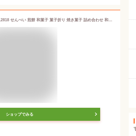
鼓月 プレミアム千寿せんべい 18枚入 12818 せんべい 煎餅 和菓子 菓子折り 焼き菓子 詰め合わせ 和スイーツ ギフト プレゼント お祝い 贈り物 贈答用 内祝い お返し 出産 結婚 香典返し お供え お彼岸 彼岸 個包装 バレンタイン 2026 ホワイトデー お返し
ショップでみる