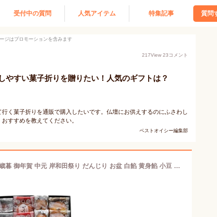
受付中の質問
人気アイテム
特集記事
質問
ージはプロモーションを含みます
217
View
23
コメント
しやすい菓子折りを贈りたい！人気のギフトは？
て行く菓子折りを通販で購入したいです。仏壇にお供えするのにふさわし
。おすすめを教えてください。
ベストオイシー編集部
銘菓詰合せ S5-3_42416【常温便】| 御歳暮 御年賀 中元 岸和田祭り だんじり お盆 白餡 黄身餡 小豆 練乳 バター 粒餡 ミルク風味 和菓子 焼き菓子 洋風 ギフト 贈答 土産 御祝 内祝 御供 粗供養 帰省 陣中 旅行 泉州 泉州 個包装