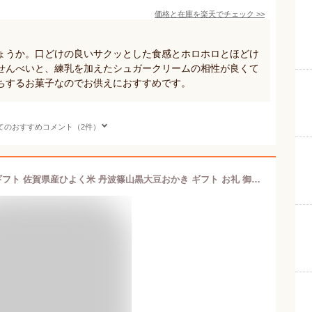
価格と在庫を
楽天
でチェック
>>
ょうか。口どけの良いサクッとした食感とホロホロとほどけ
せんべいと、練乳を加えたシュガークリームの相性が良くて
ちするお菓子なのでお供えにおすすめです。
てのおすすめコメント（2件）
3種詰め合わせおかき【60枚】御中元ギフト 佐賀県産ひよく米 丹波篠山黒大豆おかき ギフト お礼 御祝 米菓 西田製菓ギフト お供え 個包装 ご挨拶 お土産 送料無料 豆おかき 菓子折り 内祝い人気おかき 贈答品 お盆御供 敬老の日 甘くないバレンタインお彼岸 母の日 父の日