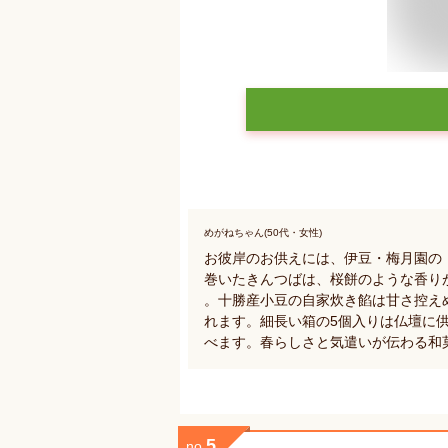
めがねちゃん(50代・女性)
お彼岸のお供えには、伊豆・梅月園の
巻いたきんつばは、桜餅のような香り
。十勝産小豆の自家炊き餡は甘さ控え
れます。細長い箱の5個入りは仏壇に
べます。春らしさと気遣いが伝わる和
5
no.