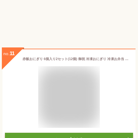
11
no.
赤飯おにぎり 6個入り2セット(12個) 御祝 冷凍おにぎり 冷凍お弁当 冷凍 おむすび 米 お取り寄せ 弁当箱 こども 朝 ごはん 楽ちん 塩むすび おむすび塩 自然解凍 まんまる 手づくり お昼 冷凍食品 軽食 ケース 手作り レジャー キャンプ ハイキング 登山 弁当 塩 送料無料