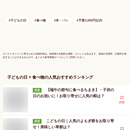
ギフト おしゃれ 手
土産 あんこ 老舗 高
級スイーツ お取り寄
せ 入学祝 送別祝 卒
子どもの日
食べ物
米・パン
予算2,000円以内
業祝 お祝い返し 内
祝い 日本橋 2026
※
ベストオイシー
に寄せられた投稿内容は、投稿者の主観的な感想・コメントを含みます。 投稿の信憑性・正確性を保
証することはできませんので、あくまで参考情報の一つとしてご利用ください。
子どもの日 × 食べ物
の人気おすすめランキング
【端午の節句に食べるちまき】・子供の
決定
日のお祝いに！お取り寄せに人気の粽は？
22
回答
こどもの日｜人気のよもぎ餅をお取り寄
決定
せ！美味しい草餅は？
23