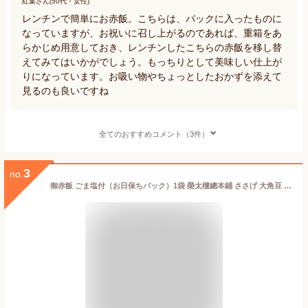
紅葉さん(50代・女性)
レンチンで簡単にお赤飯。こちらは、パックに入ったものに
なっていますが、お祝いに召し上がるのであれば、重箱をあ
らかじめ用意しておき、レンチンしたこちらの赤飯を移し替
えてみてはいかがでしょう。もっちりとして美味しい仕上が
りになっています。お吸い物やちょっとしたおかずを添えて
見るのも良いですね
全てのおすすめコメント（3件）
3
no.
御赤飯 ごま塩付（お日保ちパック）1袋 榮太樓總本鋪 ささげ 大角豆 母の日 父の日 和菓子 ギフト おしゃれ 手土産 あんこ 老舗 高級スイーツ お取り寄せ 入学祝 送別祝 卒業祝 お祝い返し 内祝い 日本橋 2026