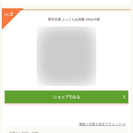
2
no.
東洋水産 ふっくらお赤飯 160g×5個
ショップでみる
価格と在庫を
楽天
でチェック
>>