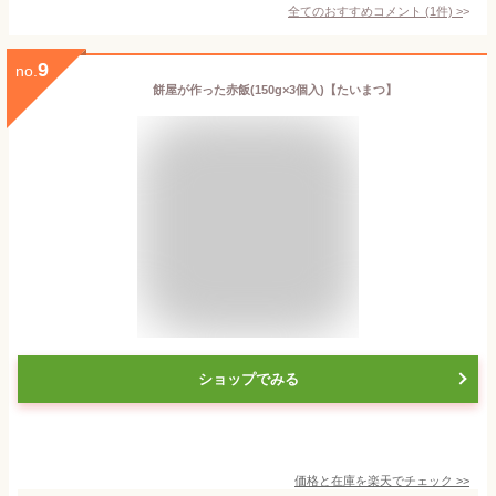
全てのおすすめコメント
(
1
件)
>
9
no.
餅屋が作った赤飯(150g×3個入)【たいまつ】
ショップでみる
価格と在庫を
楽天
でチェック
>>