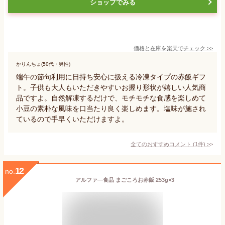
ショップでみる
価格と在庫を
楽天
でチェック
>>
かりんちょ(50代・男性)
端午の節句利用に日持ち安心に扱える冷凍タイプの赤飯ギフ
ト。子供も大人もいただきやすいお握り形状が嬉しい人気商
品ですよ。自然解凍するだけで、モチモチな食感を楽しめて
小豆の素朴な風味を口当たり良く楽しめます。塩味が施され
ているので手早くいただけますよ。
全てのおすすめコメント
(
1
件)
>
12
no.
アルファ―食品 まごころお赤飯 253g×3