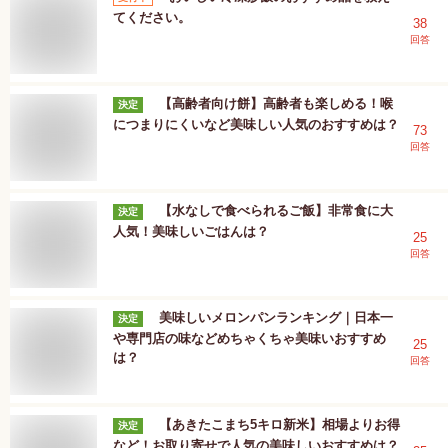
てください。
38
回答
【高齢者向け餅】高齢者も楽しめる！喉
決定
につまりにくいなど美味しい人気のおすすめは？
73
回答
【水なしで食べられるご飯】非常食に大
決定
人気！美味しいごはんは？
25
回答
美味しいメロンパンランキング｜日本一
決定
や専門店の味などめちゃくちゃ美味いおすすめ
25
は？
回答
【あきたこまち5キロ新米】相場よりお得
決定
など！お取り寄せで人気の美味しいおすすめは？