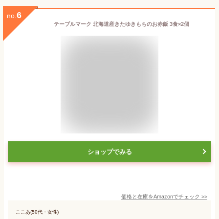
6
no.
テーブルマーク 北海道産きたゆきもちのお赤飯 3食×2個
ショップでみる
価格と在庫を
Amazon
でチェック
>>
ここあ(50代・女性)