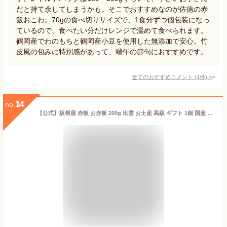
だと持て余してしまうかも。そこでおすすめなのが佐徳の赤
飯おこわ。70gの食べ切りサイズで、1食分ずつ個包装になっ
ているので、食べたい分だけレンジで温めて食べられます。
鶴岡産でわのもちと鶴岡産小豆を使用した無添加で安心。竹
皮風の包みに特別感があって、端午の節句におすすめです。
全てのおすすめコメント
(
1
件)
>
14
no.
【公式】坂根屋 赤飯 お赤飯 200g 出雲 お土産 高級 ギフト 1個 国産 パック パックご飯 もち米 おこわ レトルト人気 和菓子 プチギフト 老舗 お取り寄せ 結婚 お祝い 敬老の日 内祝 手土産 贈り物 お礼 プレゼント 手軽 お食い初め 米寿 長寿 出産 備蓄 無添加 仁多米