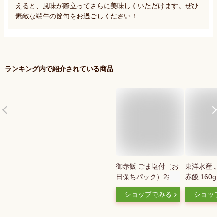
えると、風味が際立ってさらに美味しくいただけます。ぜひ
素敵な端午の節句をお過ごしください！
ランキング内で紹介されている商品
御赤飯 ごま塩付（お
東洋水産 
日保ちパック）2袋
赤飯 160g
入（箱） 榮太樓總本
ショップでみる
ショッ
鋪 ささげ 大角豆 母
の日 父の日 和菓子