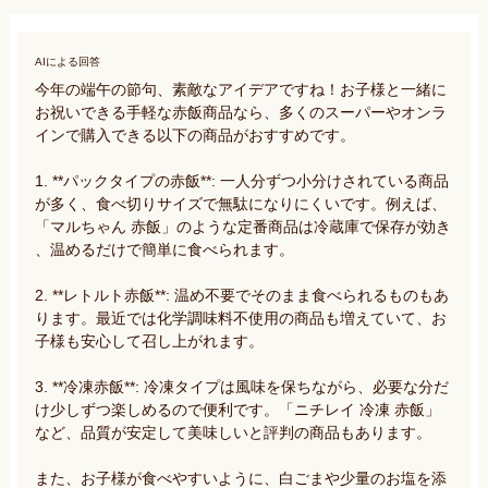
AIによる回答
今年の端午の節句、素敵なアイデアですね！お子様と一緒に
お祝いできる手軽な赤飯商品なら、多くのスーパーやオンラ
インで購入できる以下の商品がおすすめです。

1. **パックタイプの赤飯**: 一人分ずつ小分けされている商品
が多く、食べ切りサイズで無駄になりにくいです。例えば、
「マルちゃん 赤飯」のような定番商品は冷蔵庫で保存が効き
、温めるだけで簡単に食べられます。

2. **レトルト赤飯**: 温め不要でそのまま食べられるものもあ
ります。最近では化学調味料不使用の商品も増えていて、お
子様も安心して召し上がれます。

3. **冷凍赤飯**: 冷凍タイプは風味を保ちながら、必要な分だ
け少しずつ楽しめるので便利です。「ニチレイ 冷凍 赤飯」
など、品質が安定して美味しいと評判の商品もあります。

また、お子様が食べやすいように、白ごまや少量のお塩を添