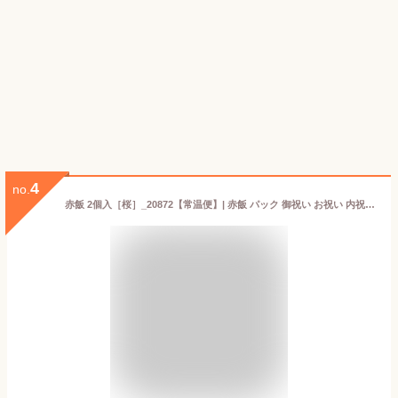
4
no.
赤飯 2個入［桜］_20872【常温便】| 赤飯 パック 御祝い お祝い 内祝い 贈答品 ギフト プレゼント 入園 入学 祝い事 桜 グルメ 米 お返し 名入れ のし 熨斗