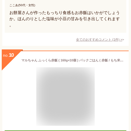
ここあ(50代・女性)
お餅屋さんが作ったもっちり食感もお赤飯はいかがでしょう
か。ほんのりとした塩味が小豆の甘みを引き出してくれます
。
全てのおすすめコメント
(
1
件)
>
10
no.
マルちゃん ふっくら赤飯 ( 160g×10個 ) パックごはん ( 赤飯 / もち米 / 小豆 ) レンジで簡単調理 ( レトルト / 赤飯パック ) 東洋水産