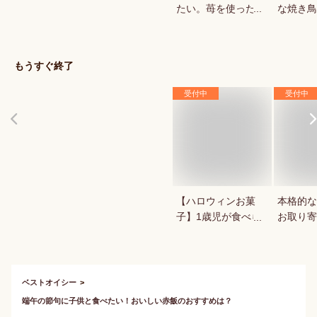
たい。苺を使ったお
な焼き鳥
菓子・スイーツを教
していま
えてください。
もうすぐ終了
受付中
受付中
【ハロウィンお菓
本格的な
子】1歳児が食べら
お取り寄
れる！ハロウィン用
お菓子のおすすめ
は？
ベストオイシー
端午の節句に子供と食べたい！おいしい赤飯のおすすめは？