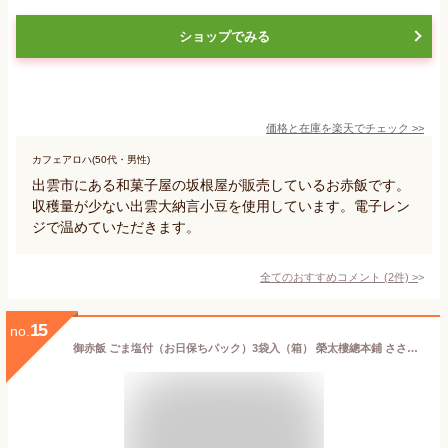
ショップでみる
価格と在庫を
楽天
でチェック
>>
カフェアロハ(50代・男性)
出雲市にある和菓子屋の坂根屋が販売しているお赤飯です。
収穫量が少ない出雲大納言小豆を使用しています。電子レン
ジで温めていただきます。
全てのおすすめコメント
(
2
件)
>
15
no.
御赤飯 ごま塩付（お日保ちパック）3袋入（箱） 榮太樓總本鋪 ささげ 大角豆 母の日 父の日 和菓子 ギフト おしゃれ 手土産 あんこ 老舗 高級スイーツ お取り寄せ 入学祝 送別祝 卒業祝 お祝い返し 内祝い 日本橋 2026