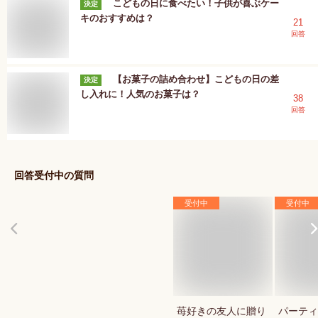
こどもの日に食べたい！子供が喜ぶケー
決定
キのおすすめは？
21
回答
【お菓子の詰め合わせ】こどもの日の差
決定
し入れに！人気のお菓子は？
38
回答
回答受付中の質問
受付中
受付中
苺好きの友人に贈り
パーティ