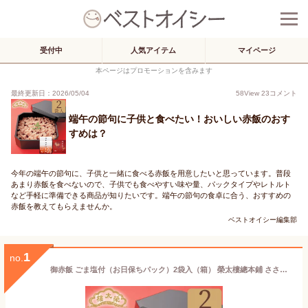
受付中
人気アイテム
マイページ
本ページはプロモーションを含みます
最終更新日：2026/05/04
58
View
23
コメント
端午の節句に子供と食べたい！おいしい赤飯のおす
すめは？
今年の端午の節句に、子供と一緒に食べる赤飯を用意したいと思っています。普段
あまり赤飯を食べないので、子供でも食べやすい味や量、パックタイプやレトルト
など手軽に準備できる商品が知りたいです。端午の節句の食卓に合う、おすすめの
赤飯を教えてもらえませんか。
ベストオイシー編集部
1
no.
御赤飯 ごま塩付（お日保ちパック）2袋入（箱） 榮太樓總本鋪 ささげ 大角豆 母の日 父の日 和菓子 ギフト おしゃれ 手土産 あんこ 老舗 高級スイーツ お取り寄せ 入学祝 送別祝 卒業祝 お祝い返し 内祝い 日本橋 2026