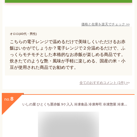
価格と在庫を
楽天
でチェック
>>
オロロ(40代・男性)
こちらの電子レンジで温めるだけで美味しくいただけるお赤
飯はいかがでしょうか？電子レンジで２分温めるだけで、ふ
っくらモチモチとした本格的なお赤飯が楽しめる商品です。
炊きたてのような艶・風味が手軽に楽しめる、国産の米・小
豆が使用された商品でお勧めです。
全てのおすすめコメント
(
1
件)
>
8
no.
いしの屋 ひとくち栗赤飯 9ケ入入 冷凍食品 冷凍寿司 冷凍惣菜 冷凍総菜 時短 保存食 栗赤飯 赤飯 条件付送料無料