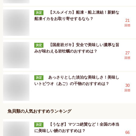
【スルメイカ】船凍・船上凍結！新鮮な
決定
船凍イカをお取り寄せするなら？
21
回答
【国産岩ガキ】安全で美味しい濃厚な旨
決定
みが味わえる岩牡蠣のおすすめは？
27
回答
あっさりとした淡泊な美味しさ！美味し
決定
いトビウオ（あご）の干物のおすすめは？
30
回答
魚貝類
の人気おすすめランキング
【うなぎ】マツコ絶賛など！全国の本当
決定
に美味しい鰻のおすすめは？
66