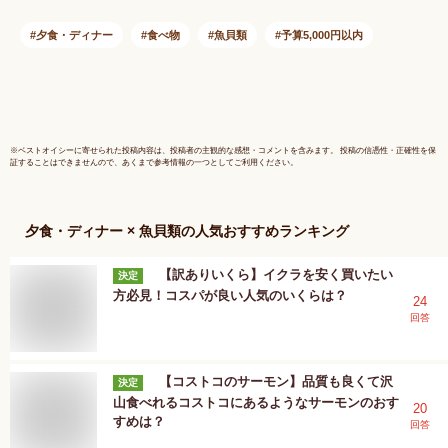
ョ 酢の物 まだこ サ
ラダ パスタ 唐揚げ
夕食・ディナー
食べ物
魚貝類
予算5,000円以内
人気 おすすめ おつ
まみ 海鮮 魚介【配
送不可地域：北海
道・沖縄・離島】
※
ベストオイシー
に寄せられた投稿内容は、投稿者の主観的な感想・コメントを含みます。 投稿の信憑性・正確性を保
証することはできませんので、あくまで参考情報の一つとしてご利用ください。
夕食・ディナー × 魚貝類
の人気おすすめランキング
【訳ありいくら】イクラを安く買いたい
決定
方必見！コスパが良い人気のいくらは？
24
回答
【コストコのサーモン】品質も良くて沢
決定
山食べれるコストコにあるようなサーモンのおす
20
すめは？
回答