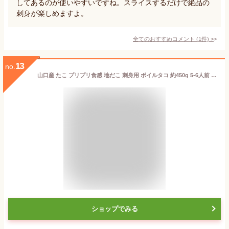
してあるのが使いやすいですね。スライスするだけで絶品の
刺身が楽しめますよ。
全てのおすすめコメント
(
1
件)
>
13
no.
山口産 たこ プリプリ食感 地だこ 刺身用 ボイルタコ 約450g 5-6人前 刺身 冷凍 ゆでたこ 塩ゆで 海鮮 タコ 足 地ダコ マダコ 国内産 急速冷凍 凍眠 魚 ギフト タコ 夏が旬
ショップでみる