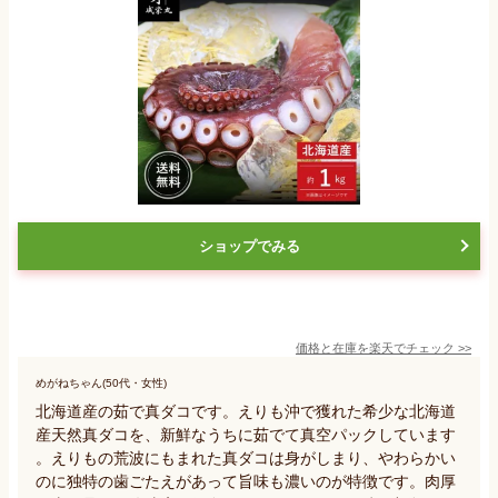
ショップでみる
価格と在庫を
楽天
でチェック
>>
めがねちゃん(50代・女性)
北海道産の茹で真ダコです。えりも沖で獲れた希少な北海道
産天然真ダコを、新鮮なうちに茹でて真空パックしています
。えりもの荒波にもまれた真ダコは身がしまり、やわらかい
のに独特の歯ごたえがあって旨味も濃いのが特徴です。肉厚