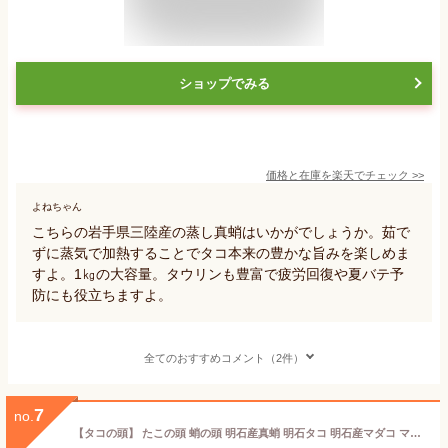
ショップでみる
価格と在庫を
楽天
でチェック
>>
よねちゃん
こちらの岩手県三陸産の蒸し真蛸はいかがでしょうか。茹で
ずに蒸気で加熱することでタコ本来の豊かな旨みを楽しめま
すよ。1㎏の大容量。タウリンも豊富で疲労回復や夏バテ予
防にも役立ちますよ。
全てのおすすめコメント（2件）
7
no.
【タコの頭】 たこの頭 蛸の頭 明石産真蛸 明石タコ 明石産マダコ マダコ まだこ 明石三代名物 名物 明石のお土産 明石市 兵庫県 タコ焼き 明石焼き レシピ 天ぷら お刺身 酢の物 から揚げ カルパッチョ サラダ