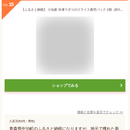
15
no.
【ふるさと納税】 小泊産 冷凍マダコのスライス真空パック 2袋（約300g） 【徐福の里物産品直売所】 蛸 たこ 真蛸 BBQ 刺身 チルド 小分け F6N-133
ショップでみる
価格と在庫を
楽天
でチェック
>>
八百万(50代・男性)
青森県中泊町のふるさと納税になりますが、地元で獲れた新