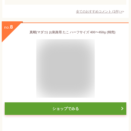
全てのおすすめコメント
(
1
件)
>
8
no.
真蛸(マダコ) お刺身用 たこ ハーフサイズ 400〜450g (特売)
ショップでみる