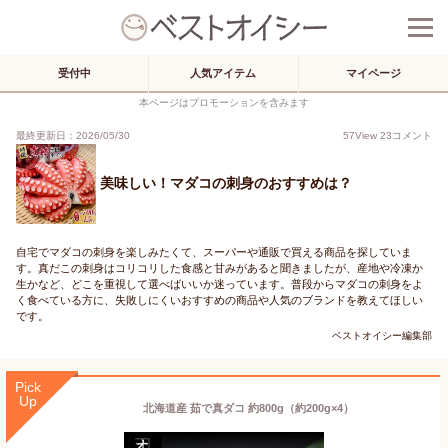
受付中
人気アイテム
マイページ
本ページはプロモーションを含みます
最終更新日：2026/05/30
57
View
23
コメント
美味しい！マダコの刺身のおすすめは？
自宅でマダコの刺身を楽しみたくて、スーパーや通販で買える商品を探していま
す。真だこの刺身はコリコリした食感と甘みがあると聞きましたが、産地や冷凍か
生かなど、どこを重視して選べばいいか迷っています。普段からマダコの刺身をよ
く食べている方に、失敗しにくいおすすめの商品や人気のブランドを教えてほしい
です。
ベストオイシー編集部
Pick
Up
北海道産 茹で真ダコ 約800g（約200g×4）