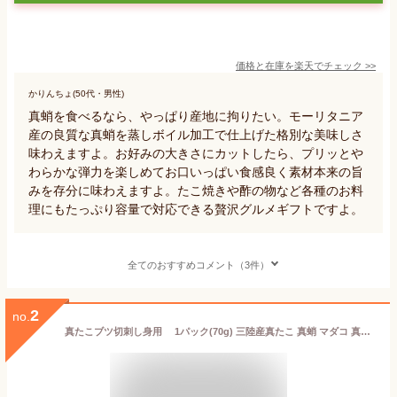
価格と在庫を
楽天
でチェック
>>
かりんちょ(50代・男性)
真蛸を食べるなら、やっぱり産地に拘りたい。モーリタニア
産の良質な真蛸を蒸しボイル加工で仕上げた格別な美味しさ
味わえますよ。お好みの大きさにカットしたら、プリッとや
わらかな弾力を楽しめてお口いっぱい食感良く素材本来の旨
みを存分に味わえますよ。たこ焼きや酢の物など各種のお料
理にもたっぷり容量で対応できる贅沢グルメギフトですよ。
全てのおすすめコメント（3件）
2
no.
真たこブツ切刺し身用 1パック(70g) 三陸産真たこ 真蛸 マダコ 真だこ まだこ またこ マタコ お刺し身 父の日