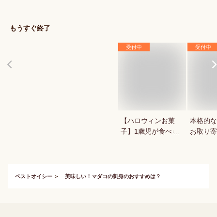
えてください。
もうすぐ終了
受付中
受付中
【ハロウィンお菓
本格的な
子】1歳児が食べら
お取り寄
れる！ハロウィン用
お菓子のおすすめ
は？
ベストオイシー
美味しい！マダコの刺身のおすすめは？