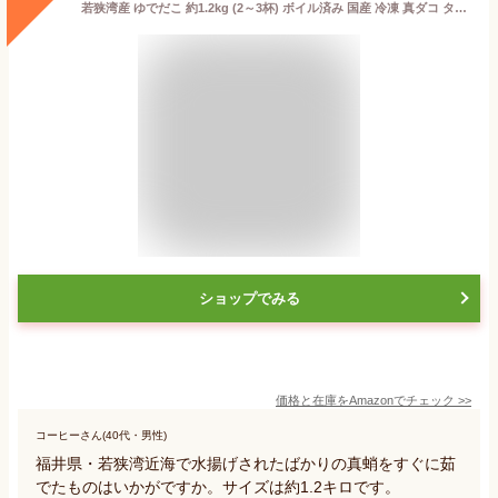
若狭湾産 ゆでだこ 約1.2kg (2～3杯) ボイル済み 国産 冷凍 真ダコ タコつぼ漁 刺身用 おつまみ サラダ たこ焼き 高たんぱく 低カロリー btako2505
ショップでみる
価格と在庫を
Amazon
でチェック
>>
コーヒーさん(40代・男性)
福井県・若狭湾近海で水揚げされたばかりの真蛸をすぐに茹
でたものはいかがですか。サイズは約1.2キロです。