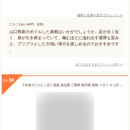
価格と在庫を
楽天
でチェック
>>
ころころあい(40代・女性)
山口県産のボイルした真蛸はいかがでしょうか。足が太く短
く、身が引き締まっていて、噛むほどに溢れ出す濃厚な旨み
と、プリプリとした力強い弾力を楽しめるのでおすすめです
。
全てのおすすめコメント
(
1
件)
>
14
no.
【冷凍ボイルたこ足】国産 高品質 三重県 鳥羽産 真蛸 マダコ タコ足 ボイル済み タコ たこ焼き 唐揚げ サラダ 炊き込みご飯 バーベキュー 業務用 家庭用 冷凍海鮮 お取り寄せ グルメ 合格祈願 送料無料 刺身 お刺身 刺身 酢の物 約300g 足2〜3本入 刺身対応 そのまま使える