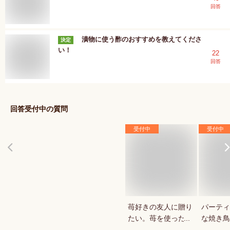
回答
漬物に使う酢のおすすめを教えてくださ
決定
い！
22
回答
回答受付中の質問
受付中
受付中
苺好きの友人に贈り
パーティ
たい。苺を使ったお
な焼き鳥
菓子・スイーツを教
していま