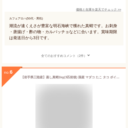
価格と在庫を
楽天
でチェック
>>
カフェアロハ(50代・男性)
潮流が速くえさが豊富な明石海峡で獲れた真蛸です。お刺身
・唐揚げ・酢の物・カルパッチョなどに合います。賞味期限
は発送日から3日です。
全てのおすすめコメント（2件）
6
no.
【岩手県三陸産】蒸し真蛸1kg(3匹前後) 国産 マダコ たこ タコ ボイル お取り寄せ 産地直送