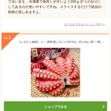
で太い足を、冷凍庫で保存しやすいよう200ｇずつ小分けに
してあるのが使いやすいですね。スライスするだけで絶品の
刺身が楽しめますよ。
全てのおすすめコメント
(
1
件)
>
1
no.
【ふるさと納税】 たこ 真蛸 蒸しボイル 約700g～約1.5kg 1尾～3尾 冷蔵 蛸 タコ 刺身 刺し身 たこ焼き たこやき たこ飯 たこ刺し カルパッチョ 酢の物 まだこ サラダ パスタ 唐揚げ 人気 おすすめ おつまみ 海鮮 魚介【配送不可地域：北海道・沖縄・離島】
ショップでみる