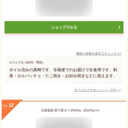
ショップでみる
価格と在庫を
楽天
でチェック
>>
カフェアロハ(50代・男性)
ボイル済みの真蛸です。冷蔵便でのお届けで生食用です。刺
身・カルパッチョ・たこ焼き・お好み焼きなどに使えます。
全てのおすすめコメント
(
1
件)
>
12
no.
北海道産 茹で真ダコ 約800g（約200g×4）