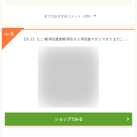
全てのおすすめコメント（2件）
5
no.
【タコ】 たこ 蛸 明石産真蛸 明石タコ 明石産マダコ マダコ まだこ 明石三代名物 名物 明石のお土産 明石市 兵庫県 タコ焼き 明石焼き レシピ レパートリー豊富 天ぷら お刺身 酢の物 煮漬け から揚げ 握り寿司 カルパッチョ サラダ 等楽しめます♪
ショップでみる