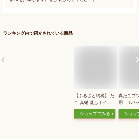
ランキング内で紹介されている商品
【ふるさと納税】 た
真たこブ
こ 真蛸 蒸しボイル
用 1パック
約700g～約1.5kg 1
三陸産真た
ショップでみる
ショッ
尾～3尾 冷蔵 蛸 タコ
マダコ 真
刺身 刺し身 たこ焼
こ またこ
き たこやき たこ飯
刺し身 父
たこ刺し カルパッチ