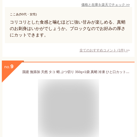
価格と在庫を
楽天
でチェック
>>
ここあ(50代・女性)
コリコリとした食感と噛むほどに強い甘みが楽しめる、真蛸
のお刺身はいかがでしょうか。ブロックなのでお好みの厚さ
にカットできます。
全てのおすすめコメント
(
1
件)
>
9
no.
国産 無添加 天然 タコ 蛸 ぶつ切り 350g×1袋 真蛸 冷凍 ひと口カット ボイル済 チャック袋入【C配送：冷凍】