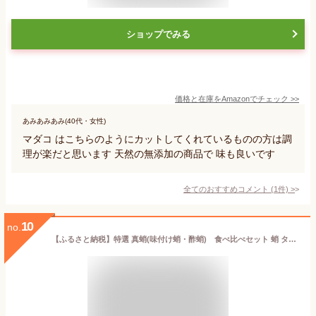
ショップでみる
価格と在庫を
Amazon
でチェック
>>
あみあみあみ(40代・女性)
マダコ はこちらのようにカットしてくれているものの方は調
理が楽だと思います 天然の無添加の商品で 味も良いです
全てのおすすめコメント
(
1
件)
>
10
no.
【ふるさと納税】特選 真蛸(味付け蛸・酢蛸) 食べ比べセット 蛸 タコ 刺身 刺し身 たこ刺し 酢の物 まだこ サラダ 人気 おすすめ おつまみ 海鮮 魚介