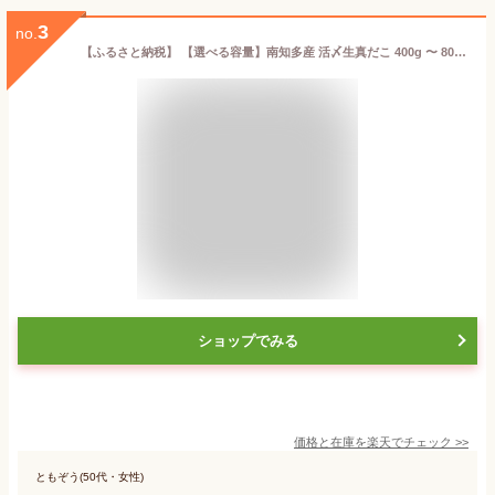
3
no.
【ふるさと納税】 【選べる容量】南知多産 活〆生真だこ 400g 〜 800g (1〜2匹) タコ 真蛸 たこ 新鮮 海産 海鮮物 お魚 まると水産 タコ 蛸 活き締 魚貝類 海鮮 海の幸 おかず 夕食 晩ごはん 惣菜 タコ 国産 美味しい 人気 訳あり 選べる マダコ 南知多 愛知
ショップでみる
価格と在庫を
楽天
でチェック
>>
ともぞう(50代・女性)