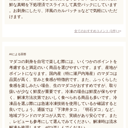
鮮な真蛸を下処理済でスライスして真空パックにしています
。お刺身にしたり、洋風のカルパッチョなどで気軽にいただ
けます。
全てのおすすめコメント
(
1
件)
>
AIによる回答
マダコの刺身を自宅で楽しむ際には、いくつかのポイントを
考慮すると満足のいく商品を選びやすいです。まず、産地が
ポイントになります。国内産（特に瀬戸内海産）のマダコは
品質が高く、甘みと食感が特徴的です。また、ふっくらした
食感を楽しみたい場合、生のマダコがおすすめですが、取り
扱いが少なく鮮度が重要です。冷凍の場合は鮮度が保ちやす
く、解凍方法次第でおいしく食べられる商品も多いです。冷
凍品を選ぶ際には急速冷凍技術を使用しているか確認すると
良いでしょう。通販では「下津井タコ」「明石ダコ」など、
地域ブランドのマダコが人気で、実績があり安心です。また
、レビューも参考にして選んでみてください。解凍時は流水
解凍を推奨します。ぜひ楽しんでください。