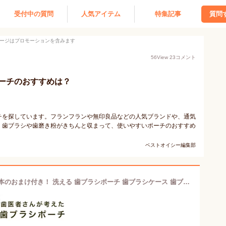
受付中の質問
人気アイテム
特集記事
質問
ージはプロモーションを含みます
56
View
23
コメント
ーチのおすすめは？
チを探しています。フランフランや無印良品などの人気ブランドや、通気
。歯ブラシや歯磨き粉がきちんと収まって、使いやすいポーチのおすすめ
ベストオイシー編集部
【送料無料】歯ブラシ1本＆歯磨き粉1本のおまけ付き！ 洗える 歯ブラシポーチ 歯ブラシケース 歯ブラシ ポーチ ケース メッシュ 清潔 通気性 携帯用 トラベル 旅行 収納 コンパクト 歯科医院 歯科医師 歯科衛生士 矯正