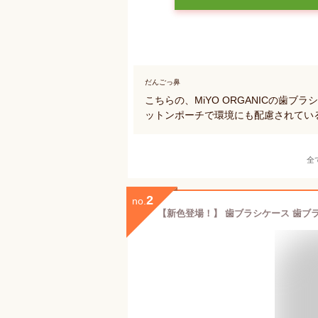
だんごっ鼻
こちらの、MiYO ORGANICの歯
ットンポーチで環境にも配慮されてい
全
2
no.