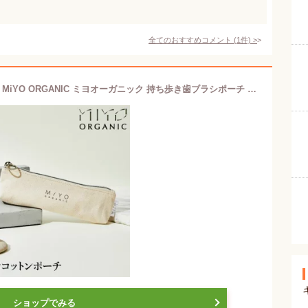
全てのおすすめコメント
(
1
件)
>
持ち歩きコットンポーチ オーガニック MiYO ORGANIC ミヨオーガニック 持ち歩き歯ブラシポーチ 環境配慮 アメニティ SDGs エシカル 筆箱 ケース ペンケース
ショップでみる