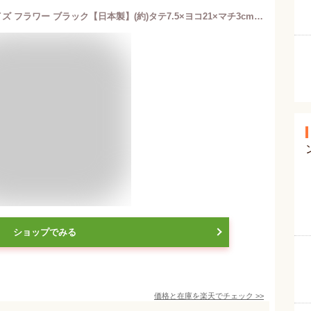
【メール便OK】ビニールポーチ Mサイズ フラワー ブラック【日本製】(約)タテ7.5×ヨコ21×マチ3cm トラベルポーチ 旅行 ポーチ ケース ペンケース 化粧ポーチ 小物入れ かわいい おしゃれ 透明ポーチ クリアポーチ 歯ブラシ セキュリティポーチ【トレセン】
ショップでみる
価格と在庫を
楽天
でチェック
>>