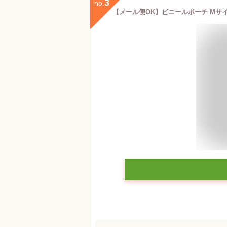
3
no.