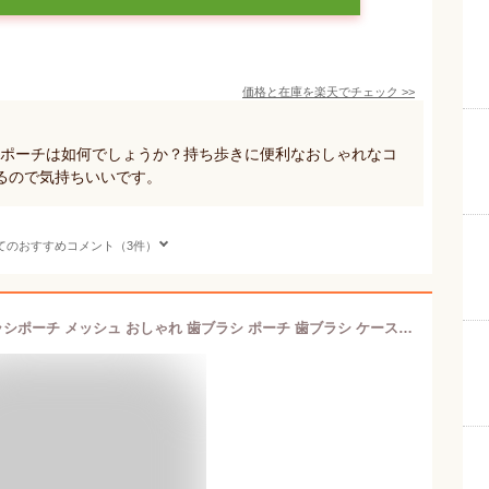
価格と在庫を
楽天
でチェック
>>
ブラシポーチは如何でしょうか？持ち歩きに便利なおしゃれなコ
るので気持ちいいです。
てのおすすめコメント（3件）
【新色登場！】 歯ブラシケース 歯ブラシポーチ メッシュ おしゃれ 歯ブラシ ポーチ 歯ブラシ ケース 乾燥 ポーチ 通気 性 清潔 衛生的 におわない 蒸れない 洗える 軽い 軽量 仕切り ポケット コンパクト かわいい 携帯用 収納 ビジネス シンプル A.Y.Judie