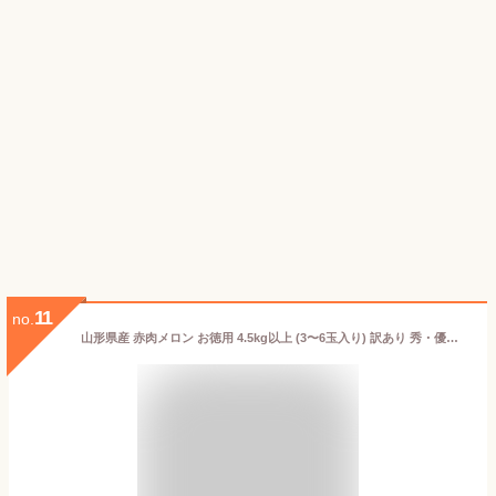
11
no.
山形県産 赤肉メロン お徳用 4.5kg以上 (3〜6玉入り) 訳あり 秀・優込み 産地直送 庄内産 甘い 美味しい 旨い 誕生日 パーティー プレゼント 送料無料 【2026年7月中旬発送 先行予約】