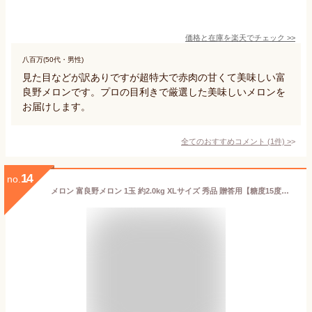
価格と在庫を
楽天
でチェック
>>
八百万(50代・男性)
見た目などが訳ありですが超特大で赤肉の甘くて美味しい富
良野メロンです。プロの目利きで厳選した美味しいメロンを
お届けします。
全てのおすすめコメント
(
1
件)
>
14
no.
メロン 富良野メロン 1玉 約2.0kg XLサイズ 秀品 贈答用【糖度15度以上】【送料無料】【産地直送】北海道 富良野 ふらの 果物 ギフト 御中元 赤肉メロン フルーツ くだもの お取り寄せグルメ 内祝い 食べ物 食品 贈り物 ご予約 プレゼント