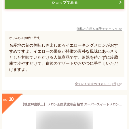
ショップでみる
価格と在庫を
楽天
でチェック
>>
かりんちょ(50代・男性)
名産地の旬の美味しさ楽しめるイエローキングメロンがおす
すめですよ。イエローの果皮が特徴の素朴な風味にあっさり
とした甘味でいただける人気商品です。追熟を待たずに冷蔵
庫で冷やすだけで、食後のデザートやおやつに手早くいただ
けますよ。
全てのおすすめコメント
(
1
件)
>
10
no.
【糖度16度以上】 メロン王国茨城県産 極甘 スーパースイートメロン (クインシーメロン) 2玉 糖度センサー認証済 茨城 メロン 父の日 ギフト 果物 贈答用 西村青果