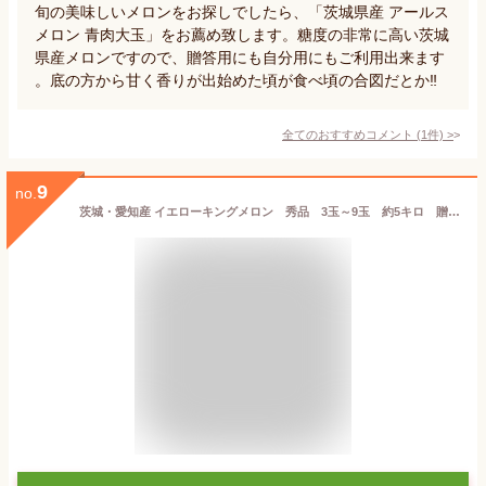
旬の美味しいメロンをお探しでしたら、「茨城県産 アールス
メロン 青肉大玉」をお薦め致します。糖度の非常に高い茨城
県産メロンですので、贈答用にも自分用にもご利用出来ます
。底の方から甘く香りが出始めた頃が食べ頃の合図だとか‼️
全てのおすすめコメント
(
1
件)
>
9
no.
茨城・愛知産 イエローキングメロン 秀品 3玉～9玉 約5キロ 贈答用メロン/北海道・離島地区別途送料500円5月下旬～6月中旬頃発送日付指定不可