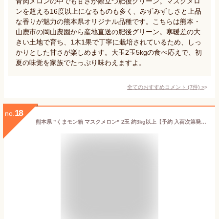
青肉メロンの中でも甘さが際立つ肥後グリーン。マスクメロ
ンを超える16度以上になるものも多く、みずみずしさと上品
な香りが魅力の熊本県オリジナル品種です。こちらは熊本・
山鹿市の岡山農園から産地直送の肥後グリーン。寒暖差の大
きい土地で育ち、1木1果で丁寧に栽培されているため、しっ
かりとした甘さが楽しめます。大玉2玉5kgの食べ応えで、初
夏の味覚を家族でたっぷり味わえますよ。
全てのおすすめコメント
(
7
件)
>
18
no.
熊本県 ”くまモン箱 マスクメロン” 2玉 約3kg以上【予約 入荷次第発送】 送料無料