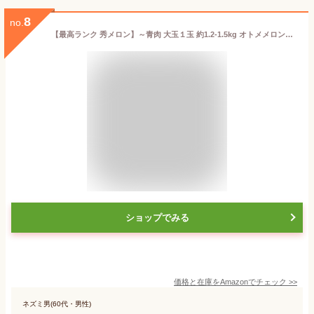
8
no.
【最高ランク 秀メロン】～青肉 大玉１玉 約1.2-1.5kg オトメメロン、アールスメロン、イバラキング等（青）専用化粧箱 ギフト 糖度：17-18度 光センサー選別
ショップでみる
価格と在庫を
Amazon
でチェック
>>
ネズミ男(60代・男性)