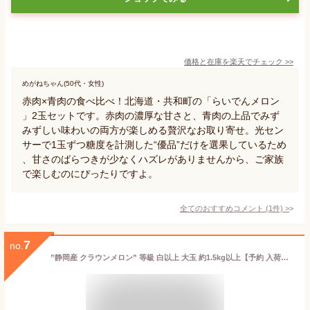
価格と在庫を
楽天
でチェック
>>
めがねちゃん(50代・女性)
赤肉×青肉の食べ比べ！北海道・共和町の「らいでんメロン
」2玉セットです。赤肉の濃厚な甘さと、青肉の上品でみず
みずしい味わいの両方が楽しめる贅沢なお取り寄せ。光セン
サーで1玉ずつ糖度を計測した“優品”だけを選果しているため
、甘さのばらつきが少なくハズレがありませんから、ご家族
で楽しむのにぴったりですよ。
全てのおすすめコメント
(
1
件)
>
7
no.
”静岡産 クラウンメロン” 等級 白以上 大玉 約1.5kg以上【予約 入荷次第発送】 送料無料