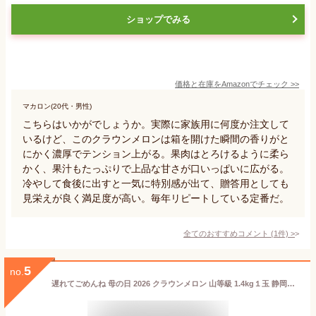
ショップでみる
価格と在庫を
Amazon
でチェック
>>
マカロン(20代・男性)
こちらはいかがでしょうか。実際に家族用に何度か注文して
いるけど、このクラウンメロンは箱を開けた瞬間の香りがと
にかく濃厚でテンション上がる。果肉はとろけるように柔ら
かく、果汁もたっぷりで上品な甘さが口いっぱいに広がる。
冷やして食後に出すと一気に特別感が出て、贈答用としても
見栄えが良く満足度が高い。毎年リピートしている定番だ。
全てのおすすめコメント
(
1
件)
>
5
no.
遅れてごめんね 母の日 2026 クラウンメロン 山等級 1.4kg１玉 静岡県産 めろん ギフト プレゼント