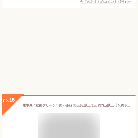
全てのおすすめコメント
(
2
件)
>
16
no.
熊本産 ”肥後グリーン” 秀・優品 大玉5L以上 3玉 約7kg以上【予約 5月末以降】 送料無料