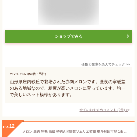
ショップでみる
価格と在庫を
楽天
でチェック
>>
カフェアロハ(50代・男性)
山形県庄内砂丘で栽培された赤肉メロンです。昼夜の寒暖差
のある地域なので、糖度が高いメロンに育っています。均一
で美しいネット模様があります。
全てのおすすめコメント
(
2
件)
>
12
no.
メロン 赤肉 完熟 高級 特秀A ※野菜ソムリエ監修 熨斗対応可能 1玉 約1~1.3kg (赤肉メロン つる無し)