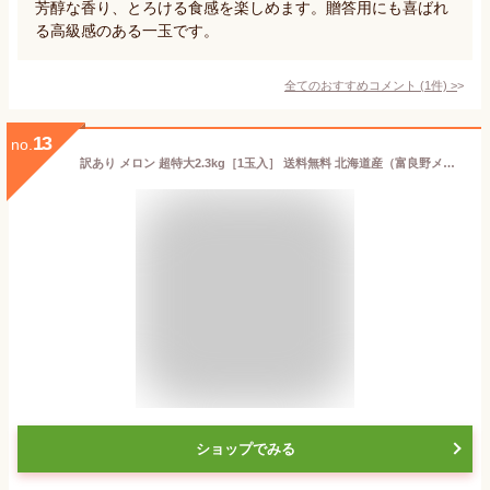
芳醇な香り、とろける食感を楽しめます。贈答用にも喜ばれ
る高級感のある一玉です。
全てのおすすめコメント
(
1
件)
>
13
no.
訳あり メロン 超特大2.3kg［1玉入］ 送料無料 北海道産（富良野メロン、他）ハネメロン 北海道 赤肉 メロン くだもの めろん お取り寄せグルメ 家庭用 糖度 フルーツ デザート 果物 食品 旬 ご褒美 ワケあり
ショップでみる