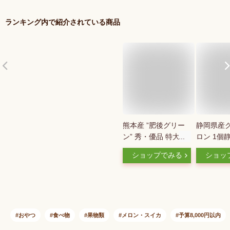
ランキング内で紹介されている商品
熊本産 ”肥後グリー
静岡県産
ン” 秀・優品 特大2玉
ロン 1個
約4kg【予約 5月末以
メロンの
ショップでみる
ショッ
降】 送料無料
ンド！ギフ
クラウンメ
無料北海
別途1,00
おやつ
食べ物
果物類
メロン・スイカ
予算8,000円以内