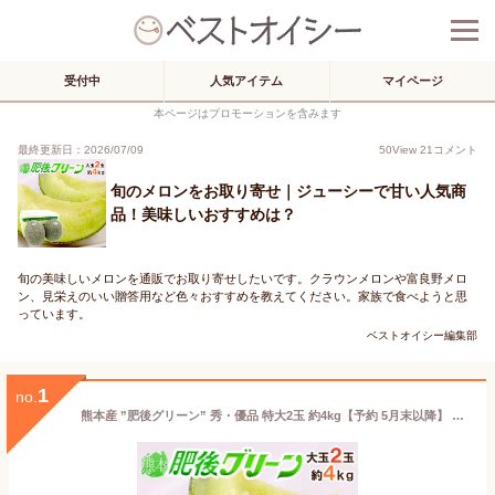
受付中
人気アイテム
マイページ
本ページはプロモーションを含みます
最終更新日：2026/07/09
50
View
21
コメント
旬のメロンをお取り寄せ｜ジューシーで甘い人気商
品！美味しいおすすめは？
旬の美味しいメロンを通販でお取り寄せしたいです。クラウンメロンや富良野メロ
ン、見栄えのいい贈答用など色々おすすめを教えてください。家族で食べようと思
っています。
ベストオイシー編集部
1
no.
熊本産 ”肥後グリーン” 秀・優品 特大2玉 約4kg【予約 5月末以降】 送料無料