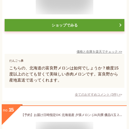
ショップでみる
価格と在庫を
楽天
でチェック
>>
だんごっ鼻
こちらの、北海道の富良野メロンは如何でしょうか？糖度15
度以上のとても甘くて美味しい赤肉メロンです。富良野から
産地直送で送ってくれます。
全てのおすすめコメント
(
3
件)
>
15
no.
【予約】お届け日時指定OK 北海道産 夕張メロン (JA共撰 優品/1玉 2.0kg/冷蔵便) お中元 熨斗OK JA夕張市 GI 1玉 2玉 3玉 5玉 赤肉メロン 夏ギフト 暑中見舞い ギフト 贈り物 お祝い 内祝い ご家庭用 北海道 果物 フルーツ 北海道直送 送料無料 お取り寄せ