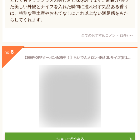
た美しい外観とナイフを入れた瞬間に溢れ出す気品ある香り
は、特別な手土産やおもてなしにこれ以上ない満足感をもた
らしてくれます。
全てのおすすめコメント
(
1
件)
>
6
no.
【300円OFFクーポン配布中！】らいでんメロン 優品 2Lサイズ(約1.6kg) 赤肉 青肉 各1玉共撰 JAきょうわ 雷電メロン北海道積丹(しゃこたん)半島の西側に位置する共和町産のらいでんメロンお中元 高級 メロン 北海道 夏 ギフト 御中元 贈り物 取り寄せ 送料無料
ショップでみる