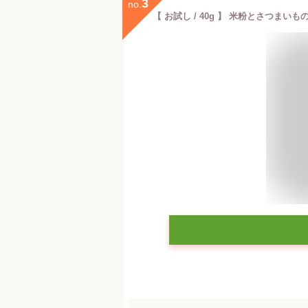
3
no.