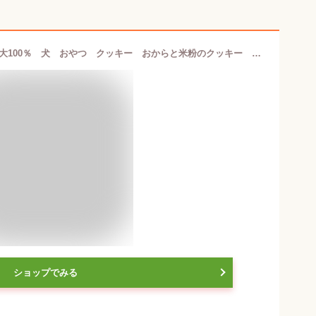
【5／15限定】当選確率2分の1！1等最大100％ 犬 おやつ クッキー おからと米粉のクッキー 国産蜂蜜入り 60g 無添加 無着色 国産 ハンドメイド
ショップでみる