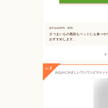
あやなみ(20代・女性)
さつまいもの風味もペットにも食べや
おすすめします。
全
2
no.
おなかにやさしいワンワンビスケットBig