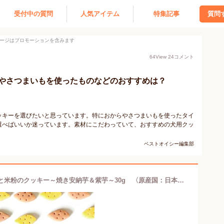
受付中の質問
人気アイテム
特集記事
質問
ージはプロモーションを含みます
64
View
24
コメント
やさつまいもを使ったものなどのおすすめは？
ッキーを選びたいと思っています。特におからやさつまいもを使ったタイ
選べばいいか迷っています。素材にこだわっていて、おすすめの犬用クッ
ベストオイシー編集部
オーシーファーム 岡山県産平飼い卵と米粉のクッキー～焼き安納芋＆紫芋～30g 〈原産国：日本〉無添加【犬 おやつ】【ドッグフード】