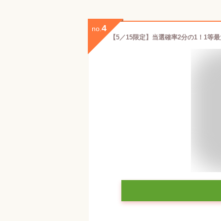
4
no.