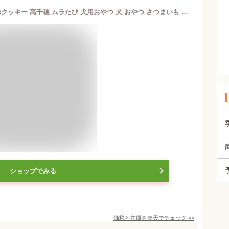
【 お試し / 40g 】 米粉とさつまいものクッキー 高千穂 ムラたび 犬用おやつ 犬 おやつ さつまいも 国産 無添加 米粉クッキー クッキー犬 犬用クッキー 犬クッキー無添加 犬のおやつ 芋 グルテンフリー イヌおやつ 犬ご飯おやつ 低アレルゲン 低カロリー いぬのおやつ 犬用
ショップでみる
価格と在庫を
楽天
でチェック
>>