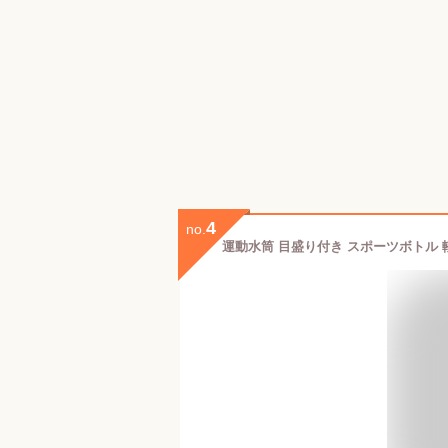
4
no.