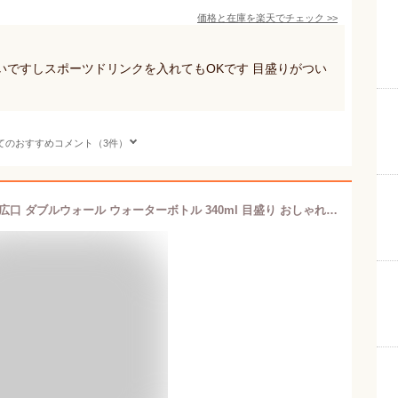
価格と在庫を
楽天
でチェック
>>
いですしスポーツドリンクを入れてもOKです 目盛りがつい
てのおすすめコメント（3件）
クリアボトル 水筒 クリアボトル 耐熱 広口 ダブルウォール ウォーターボトル 340ml 目盛り おしゃれ プラスチックボトル トライタン BPAフリー 水 お茶 プロテイン シェイカー スポーツ飲料 透明 水筒 ハンドル付き 軽量 ジム 水分補給