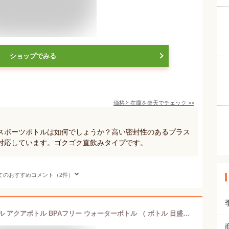
ショップでみる
価格と在庫を
楽天
でチェック
>>
スポーツボトルは如何でしょうか？高い密封性のあるプラス
対応しています。ゴクゴク直飲みタイプです。
てのおすすめコメント（2件）
水筒 1L プラスチック ブロックスタイル アクアボトル BPAフリー ウォーターボトル （ ボトル 目盛り付き クリア プラボトル スポーツ 1リットル 1L スポーツドリンク クリアボトル ダイレクトボトル 直飲み 軽い スタッキング ）