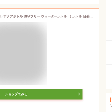
水筒 1L プラスチック ブロックスタイル アクアボトル BPAフリー ウォーターボトル （ ボトル 目盛り付き クリア プラボトル スポーツ 1リットル 1L スポーツドリンク クリアボトル ダイレクトボトル 直飲み 軽い スタッキング ） 【39ショップ】
ショップでみる