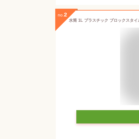
2
no.