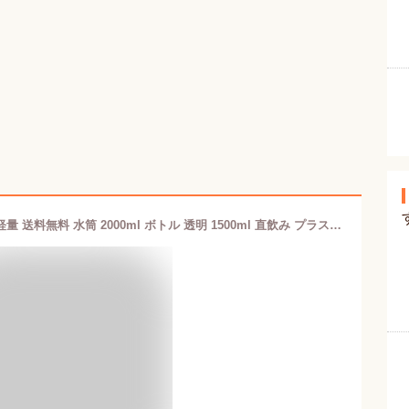
運動水筒 目盛り付き スポーツボトル 軽量 送料無料 水筒 2000ml ボトル 透明 1500ml 直飲み プラスチック 高い密封性 1100ml 3000ml スポーツドリンクボトル 軽い 子供 大人 大容量 軽量 耐冷耐熱 フィルター付き 可愛い ウォーターボトル