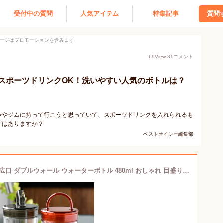
受付中の質問
人気アイテム
特集記事
質問
ージはプロモーションを含みます
69
View
31
コメント
スポーツドリンクOK！洗いやすい人気のボトルは？
歩やジムに持って行こうと思っていて、スポーツドリンクを入れられるも
どはありますか？
ベストオイシー編集部
クリアボトル 水筒 クリアボトル 耐熱 広口 ダブルウォール ウォーターボトル 480ml おしゃれ 目盛り プラスチックボトル プロテイン シェイカー ハンドル付き BPAフリー トライタン スポーツ飲料 透明 水筒 水分補給 水 お茶 ジム 軽量