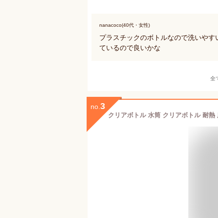
nanacoco(40代・女性)
プラスチックのボトルなので洗いやす
ているので良いかな
全
3
no.