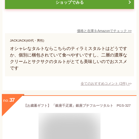
ショップでみる
価格と在庫を
Amazon
でチェック
>>
JACKJACK(40代・男性)
オシャレなタルトならこちらのティラミスタルトはどうです
か、個別に梱包されていて食べやすいですし、二層の濃厚な
クリームとサクサクのタルトがとても美味しいのでおススメ
です
全てのおすすめコメント
(
2
件)
>
37
no.
【お歳暮ギフト】 「銀座千疋屋」銀座プチフルーツタルト PGS-327