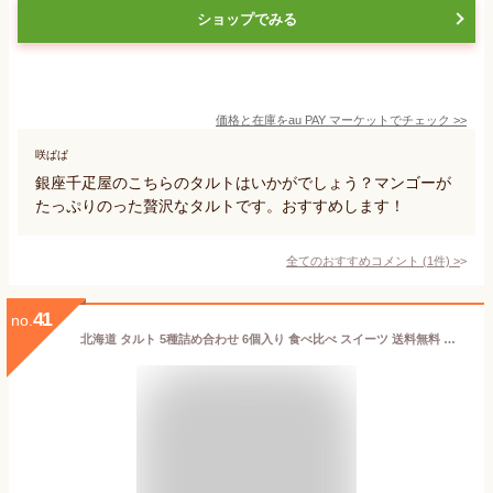
ショップでみる
価格と在庫を
au PAY マーケット
でチェック
>>
咲ぱぱ
銀座千疋屋のこちらのタルトはいかがでしょう？マンゴーが
たっぷりのった贅沢なタルトです。おすすめします！
全てのおすすめコメント
(
1
件)
>
41
no.
北海道 タルト 5種詰め合わせ 6個入り 食べ比べ スイーツ 送料無料 ケーキ 洋菓子 高級 焼菓子 ギフト 贈り物 北海道産 内祝い お取り寄せ 誕生日 パーティー cake shop Nanairo ナナイロ