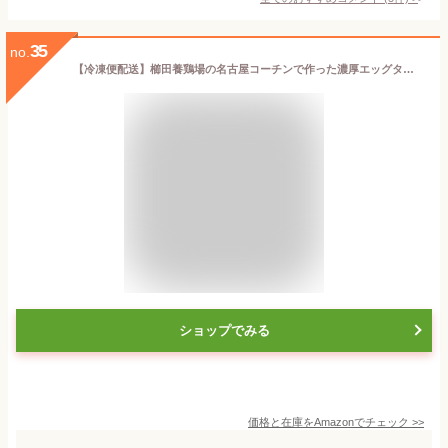
35
no.
【冷凍便配送】櫛田養鶏場の名古屋コーチンで作った濃厚エッグタルト【2箱入り(1箱当り3袋入り×2箱＝6袋入り)】卵のパックのような箱に入れてお届け！高級卵、バター100％使用！保存料、着色料不使用で安心で美味しい！
ショップでみる
価格と在庫を
Amazon
でチェック
>>