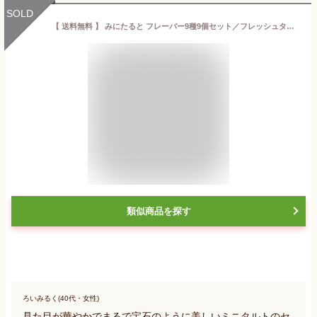
SOLD
【 送料無料 】 みにたると フレーバー9種9個セット／フレッシュタルトのお店 STYLE [ バレンタイン ギフト スイーツ フルーツ プレゼント 当店限定 ひと口 フルーツ タルト バースデー 誕生日 結婚 出産 引越 退職 祝い 内祝い お取り寄せ 本命 義理 チョコ 瀬戸内 ]
類似商品を探す
ろいみるく(40代・女性)
見た目が華やかでまるで宝石のように美しいミニタルトのセ