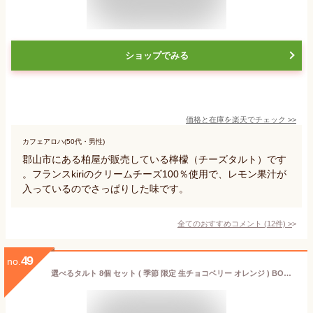
ショップでみる
価格と在庫を
楽天
でチェック
>>
カフェアロハ(50代・男性)
郡山市にある柏屋が販売している檸檬（チーズタルト）です
。フランスkiriのクリームチーズ100％使用で、レモン果汁が
入っているのでさっぱりした味です。
全てのおすすめコメント
(
12
件)
>
49
no.
選べるタルト 8個 セット ( 季節 限定 生チョコベリー オレンジ ) BOMBOMY ボンボミー チーズタルト ベイクド プチタルト フルーツタルト おしゃれ ギフト お菓子 洋菓子 スイーツ 人気 女子 プレゼント お祝い 個包装 熨斗 のし ラッピング 冷凍 入学祝 お花見 職場