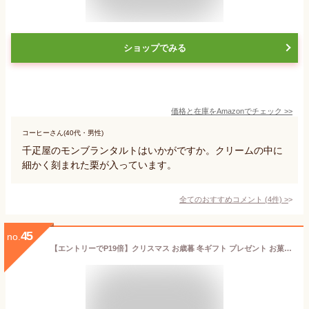
ショップでみる
価格と在庫を
Amazon
でチェック
>>
コーヒーさん(40代・男性)
千疋屋のモンブランタルトはいかがですか。クリームの中に
細かく刻まれた栗が入っています。
全てのおすすめコメント
(
4
件)
>
45
no.
【エントリーでP19倍】クリスマス お歳暮 冬ギフト プレゼント お菓子 詰め合わせ ギフト お返し お礼 個包装 お供え 誕生日 大容量【季節限定】HTA-30AWN2 タルト・フリュイ・アソートS 秋冬 8種16個入 ※お届けは2/28まで