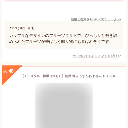
価格と在庫を
Amazon
でチェック
>>
クロス(50代・男性)
カラフルなデザインのフルーツタルトで、びっしりと敷き詰
められたフルーツが香ばしく贈り物にも喜ばれそうです。
全てのおすすめコメント
(
13
件)
>
48
no.
【チーズタルト檸檬（れも）】柏屋 薄皮 うすかわ れもん レモン lemon ちーず cheese クリームチーズ キリ kiri フランス 福島 ふくしま 郡山 こおりやま お取り寄せ みやげ 土産 ギフト プレゼント 御礼 お返し 内祝 返礼 誕生日祝 贈り物 直送 常温 洋菓子 スイーツ 菓子