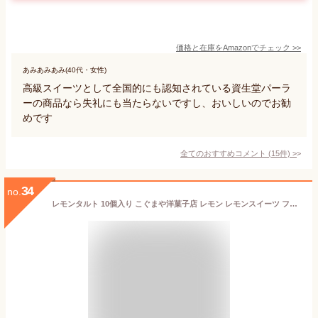
価格と在庫を
Amazon
でチェック
>>
あみあみあみ(40代・女性)
高級スイーツとして全国的にも認知されている資生堂パーラ
ーの商品なら失礼にも当たらないですし、おいしいのでお勧
めです
全てのおすすめコメント
(
15
件)
>
34
no.
レモンタルト 10個入り こぐまや洋菓子店 レモン レモンスイーツ フルーツタルト タルト スイーツ ギフト プレゼント 小分け 出産 結婚 内祝い お祝い お返し お礼 誕生日 送料無料 バレンタイン ホワイトデー 産直