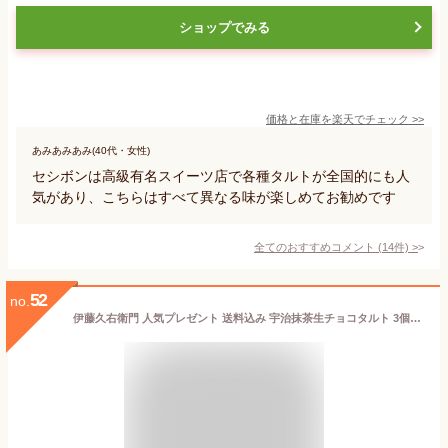
ショップでみる
価格と在庫を
楽天
でチェック
>>
あみあみあみ(40代・女性)
セシボンは高級有名スイーツ店で各種タルトが全国的にも人
気があり、こちらはすべて異なる味が楽しめてお勧めです
全てのおすすめコメント
(
14
件)
>
52
no.
伊藤久右衛門 人気プレゼント 送料込み 宇治抹茶生チョコタルト 3個入 箱入り[冷凍] § 京都 抹茶スイーツ お菓子 お土産 伊藤久右衛門 | 抹茶 スイーツ お取り寄せ 抹茶スイーツ 宇治抹茶 お礼 挨拶 引っ越し 引越し 京都みやげ 内祝い ギフト