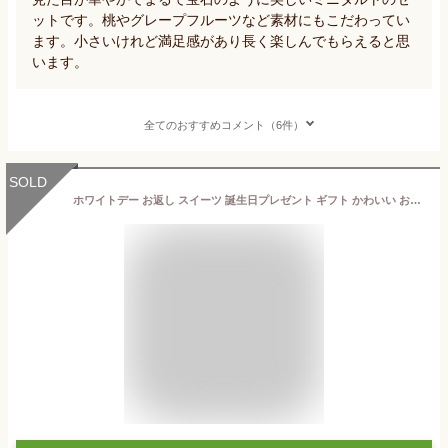
ットです。桃やグレープフルーツなど素材にもこだわってい
ます。小さいけれど満足感があり長く楽しんでもらえると思
います。
全てのおすすめコメント（6件）
SOLD
ホワイトデー お返し スイーツ 誕生日プレゼント ギフト かわいい おしゃれ チーズケーキ チョコ お菓子 子供 大量 人気 1位 高級 内祝い 出産 お返し 女友達 女性 母 詰め合わせ お礼 お祝い【 タルト アソート9個入セット】