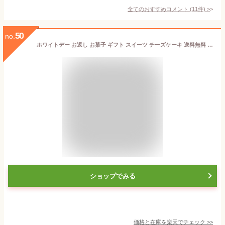
全てのおすすめコメント
(
11
件)
>
50
no.
ホワイトデー お返し お菓子 ギフト スイーツ チーズケーキ 送料無料 でぶのもとチーズタルト(14cm)◆サクとろ禁断のタルト チーズタルト 誕生日プレゼント お祝い 内祝い 出産祝い 結婚祝い 退職祝い お返し 人気 洋菓子 面白い おもしろい ブランド お取り寄せ あす楽
ショップでみる
価格と在庫を
楽天
でチェック
>>