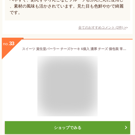
、素材の風味も活かされています。見た目も色鮮やかで綺麗
です。
全てのおすすめコメント
(
2
件)
>
33
no.
スイーツ 資生堂パーラー チーズケーキ 6個入 濃厚 チーズ 個包装 常温 ケーキ 洋菓子 ギフト お祝い プチギフト 贈答 御礼 退職 卒業 クリスマス お歳暮 お返し プレゼント 人気 ランキング
ショップでみる