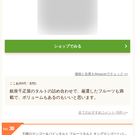
ショップでみる
価格と在庫を
Amazon
でチェック
>>
ここあ(50代・女性)
銀座千疋屋のタルトの詰め合わせで、厳選したフルーツも満
載で、ボリュームもあるのもいいと思います。
全てのおすすめコメント
(
5
件)
>
38
no.
王様のマンゴー＆パインタルト フルーツタルト キングマンゴーとパイナップルのタルト シェア お祝い 誕生日 お得 ファミリー