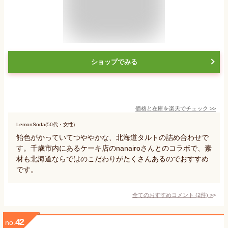
ショップでみる
価格と在庫を
楽天
でチェック
>>
LemonSoda(50代・女性)
飴色がかっていてつややかな、北海道タルトの詰め合わせで
す。千歳市内にあるケーキ店のnanairoさんとのコラボで、素
材も北海道ならではのこだわりがたくさんあるのでおすすめ
です。
全てのおすすめコメント
(
2
件)
>
42
no.