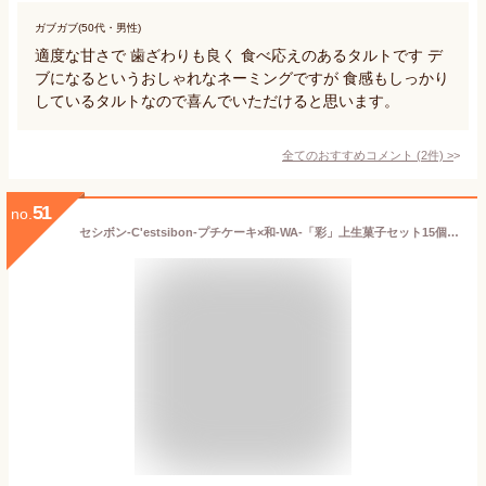
ガブガブ(50代・男性)
適度な甘さで 歯ざわりも良く 食べ応えのあるタルトです デ
ブになるというおしゃれなネーミングですが 食感もしっかり
しているタルトなので喜んでいただけると思います。
全てのおすすめコメント
(
2
件)
>
51
no.
セシボン-C'estsibon-プチケーキ×和-WA-「彩」上生菓子セット15個入 春ギフト 合格 卒業 異動 転勤 ご挨拶 子供の日 初節句 食べ物 お返し 生菓子 和菓子 洋菓子 お菓子 お祝い 内祝い プレゼント ギフト 誕生日 お取り寄せ 詰め合わせ 送料無料 あす楽対応 最強翌日配送