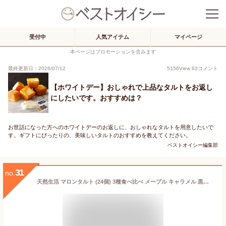
受付中
人気アイテム
マイページ
本ページはプロモーションを含みます
最終更新日：2026/07/12
5156
View
63
コメント
【ホワイトデー】おしゃれで上品なタルトをお返し
にしたいです。おすすめは？
お世話になった方へのホワイトデーのお返しに、おしゃれなタルトを用意したいで
す。ギフトにぴったりの、美味しいタルトのおすすめを教えてください。
ベストオイシー編集部
31
no.
天然生活 マロンタルト (24個) 3種食べ比べ メープル キャラメル 黒糖 焼菓子 お徳用 個包装 栗