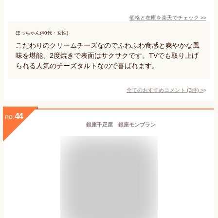
価格と在庫を
楽天
でチェック
>>
ほっちゃん(40代・女性)
こだわりのクリームチーズなのでふわふわ食感と爽やかな風
味を堪能、2度焼きで表面はサクサクです。TVでも取り上げ
られる人気のチーズタルトなので喜ばれます。
全てのおすすめコメント
(
3
件)
>
44
no.
銀座千疋屋 銀座モンブラン