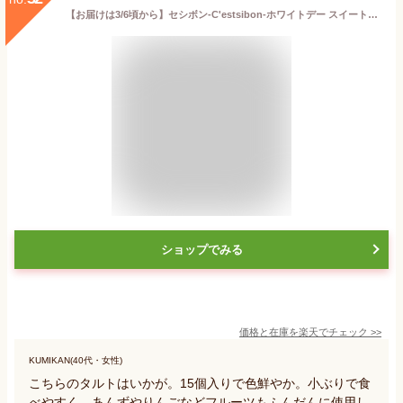
【お届けは3/6頃から】セシボン-C'estsibon-ホワイトデー スイートハートプチケーキ15個入 ホワイトデー 義理チョコ バレンタイン 義理返し お返し タルト プチフール 義理 プレゼント ギフト お菓子 お取り寄せ 船橋屋 遅れてごめんね
ショップでみる
価格と在庫を
楽天
でチェック
>>
KUMIKAN(40代・女性)
こちらのタルトはいかが。15個入りで色鮮やか。小ぶりで食
べやすく、あんずやりんごなどフルーツもふんだんに使用し