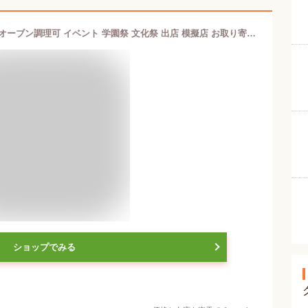
チュロス 20cm 25本 冷凍 業務用 油・オーブン調理可 イベント 学園祭 文化祭 出店 模擬店 お取り寄せ お菓子 スイーツ 人気 時短 日清フーズ チュリトス チュロッキー チェロス プレーン 自宅 簡単 在宅 おうち縁日 冷凍保存 イベント用商品
ショップでみる