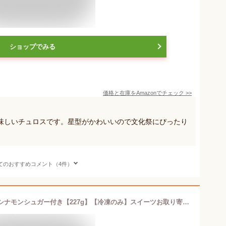
ショップでみる
価格と在庫を
Amazon
でチェック
>>
味しいチュロスです。星型がかわいいので文化祭にぴったり
てのおすすめコメント（4件）
本場スペインからチュロスをお届け！シナモンシュガー付き【227g】【冷凍のみ】スイーツお取り寄せスウィーツ冷凍チュロス お祭り ホットスナック 学園祭 文化祭 出店 スナック