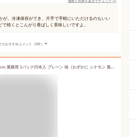
価格と在庫を
楽天
でチェック
>>
いかが。冷凍保存ができ、片手で手軽にいただけるのもいい
どで焼くとこんがり香ばしく美味しいですよ。
てのおすすめコメント（8件）
即納 チュロス 冷凍 ハーフサイズ 約20cm 業務用 1パック25本入 プレーン 味（わずかに シナモン 風味） トースターでも焼けるお手軽チュロス ／ 文化祭 業務スーパー おやつ 子供 スイーツ 25 50 100 200本から選べる