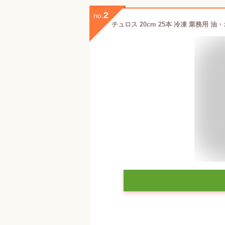
2
no.