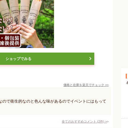
ショップでみる
価格と在庫を
楽天
でチェック
>>
なので衛生的なのと色んな味があるのでイベントにはもって
。
全てのおすすめコメント
(
2
件)
>