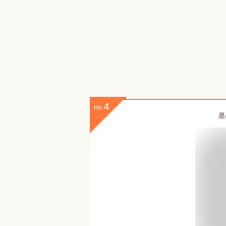
4
no.
星