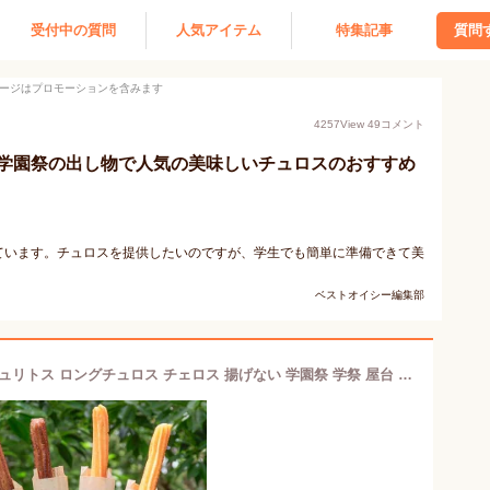
受付中の質問
人気アイテム
特集記事
質問
ージはプロモーションを含みます
4257
View
49
コメント
学園祭の出し物で人気の美味しいチュロスのおすすめ
ています。チュロスを提供したいのですが、学生でも簡単に準備できて美
ベストオイシー編集部
完成品 個包装済み 業務用 チュロス チュリトス ロングチュロス チェロス 揚げない 学園祭 学祭 屋台 冷凍 模擬店 文化祭 お祭り 高校 大学 小学校 保育園 夏祭り 秋祭り 食品 自然解凍 食べ物 調理無し そのまま出せる 景品 子供 インスタ映え スイーツ 縁日 チョコ