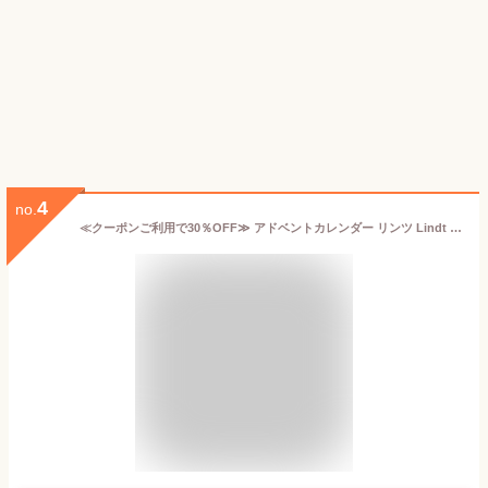
4
no.
≪クーポンご利用で30％OFF≫ アドベントカレンダー リンツ Lindt チョコレート メリークリスマス 115g｜お歳暮 クリスマス お歳暮 チョコ ギフト プレゼント プチギフト 可愛い 洋菓子 スイーツ お菓子 おしゃれ 個包装 小分け リンツチョコ 誕生日 手土産