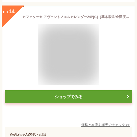
14
no.
カフェタッセ アヴァントノエルカレンダー24P[C]［基本常温/全温度帯可］大人気のベルギー・カフェタッセから可愛いクリスマス限定商品！アドベントカレンダーが発売！Cafe-Tasse（カフェタッセ）【1〜2営業日以内に出荷】
ショップでみる
価格と在庫を
楽天
でチェック
>>
めがねちゃん(50代・女性)