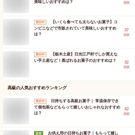
美味しいおすすめは？
回答
【いくら食べても太らないお菓子】コ
受付中
ンビニなどで市販されていて美味しいおすすめ
37
は？
回答
【栃木土産】日光江戸村でしか買えな
受付中
い手土産など！喜ばれるお菓子のおすすめは？
32
回答
高級
の人気おすすめランキング
日持ちする高級お菓子｜ 常温保存でき
受付中
て個包装などもらって嬉しいおしゃれなおすすめ
42
は？
回答
お供え用の日持ちお菓子｜もらって嬉し
決定