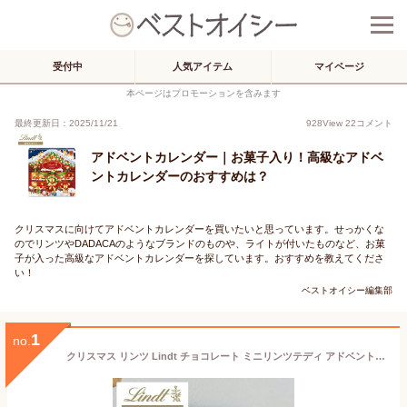
受付中
人気アイテム
マイページ
本ページはプロモーションを含みます
最終更新日：2025/11/21
928
View
22
コメント
アドベントカレンダー｜お菓子入り！高級なアドベ
ントカレンダーのおすすめは？
クリスマスに向けてアドベントカレンダーを買いたいと思っています。せっかくな
のでリンツやDADACAのようなブランドのものや、ライトが付いたものなど、お菓
子が入った高級なアドベントカレンダーを探しています。おすすめを教えてくださ
い！
ベストオイシー編集部
1
no.
クリスマス リンツ Lindt チョコレート ミニリンツテディ アドベントカレンダー 128g｜クリスマス チョコ ギフト プレゼント 可愛い スイーツ お菓子 おしゃれ 個包装 おつまみ 小分け リンツチョコ 誕生日 手土産 お礼 お返し 職場 家族