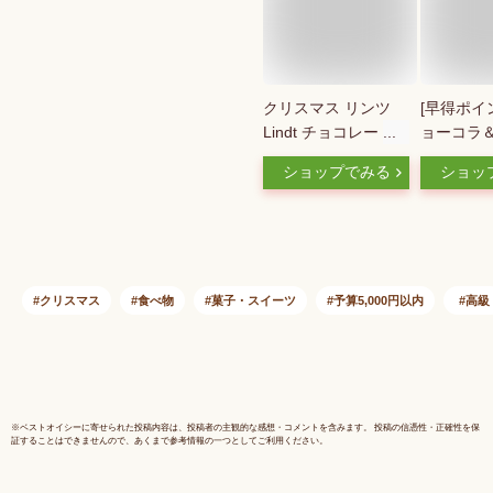
クリスマス リンツ
[早得ポイ
Lindt チョコレート
ョーコラ
ミニリンツテディ ア
ロ・アド
ショップでみる
ショッ
ドベントカレンダー
ンダー全7種
128g｜クリスマス
迄] バニ
チョコ ギフト プレ
ショーコラ
ゼント 可愛い スイ
ギフト プ
ーツ お菓子 おしゃ
チョコレー
れ 個包装 おつまみ
チョコ お
クリスマス
食べ物
菓子・スイーツ
予算5,000円以内
高級
小分け リンツチョコ
ーツ クッ
誕生日 手土産 お礼
合わせ お
お返し 職場 家族
菓子 クリ
ドベント
※
ベストオイシー
に寄せられた投稿内容は、投稿者の主観的な感想・コメントを含みます。 投稿の信憑性・正確性を保
証することはできませんので、あくまで参考情報の一つとしてご利用ください。