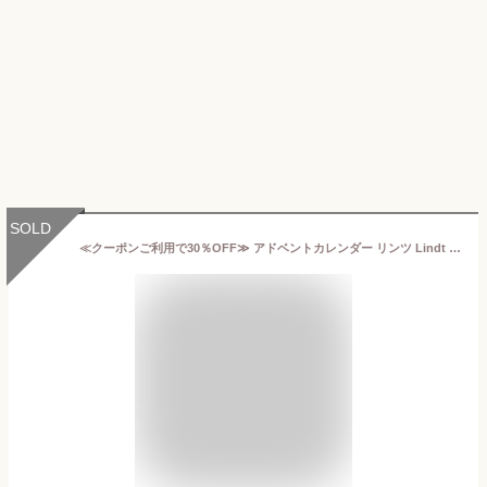
SOLD
≪クーポンご利用で30％OFF≫ アドベントカレンダー リンツ Lindt チョコレート ミニ リンツテディ 124g｜お歳暮 クリスマス お歳暮 チョコ ギフト プレゼント プチギフト 可愛い 洋菓子 スイーツ お菓子 おしゃれ 個包装 小分け リンツチョコ 誕生日 手土産