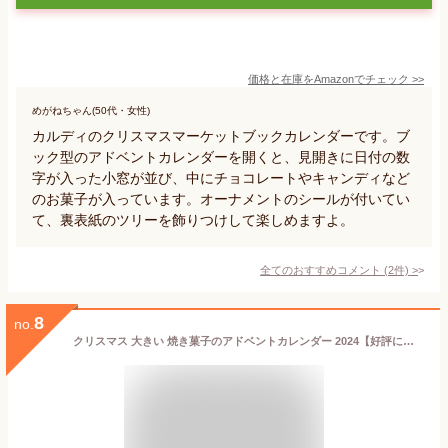
価格と在庫を
Amazon
でチェック
>>
めがねちゃん(50代・女性)
カルディのクリスマスマーケットブックカレンダーです。ブ
ック型のアドベントカレンダーを開くと、見開きに日付の数
字が入った小窓が並び、中にチョコレートやキャンディなど
のお菓子が入っています。オーナメントのシールが付いてい
て、裏表紙のツリーを飾りつけして楽しめますよ。
全てのおすすめコメント
(
2
件)
>
8
no.
クリスマス 大きい 焼き菓子のアドベントカレンダー 2024【好評につき第二弾！12/2発送】 お菓子 焼き菓子 スイーツ クリスマスギフト クリスマスプレゼント アドベントカレンダー クッキー フィナンシェ メレンゲ ラスク チョコ 紅茶 バターケーキ レモンケーキ 箱詰 歳暮