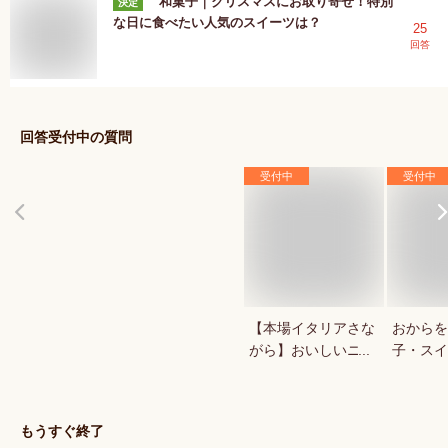
和菓子｜クリスマスにお取り寄せ！特別
決定
な日に食べたい人気のスイーツは？
25
回答
回答受付中の質問
受付中
受付中
【本場イタリアさな
おからを
がら】おいしいニョ
子・スイ
ッキが食べたい
ませんか
もうすぐ終了