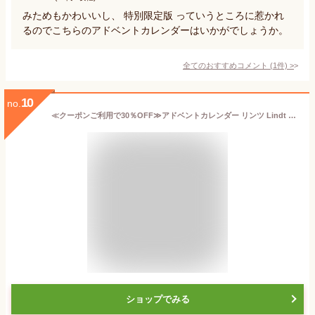
みためもかわいいし、 特別限定版 っていうところに惹かれ
るのでこちらのアドベントカレンダーはいかがでしょうか。
全てのおすすめコメント
(
1
件)
>
10
no.
≪クーポンご利用で30％OFF≫アドベントカレンダー リンツ Lindt チョコレート クリスマスマーケット115g｜お歳暮 クリスマス お歳暮 チョコ ギフト プレゼント プチギフト 可愛い 洋菓子 スイーツ お菓子 おしゃれ 個包装 小分け リンツチョコ 誕生日 手土産
ショップでみる