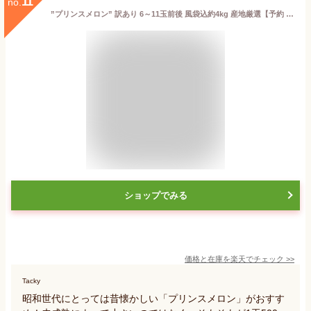
11
no.
”プリンスメロン” 訳あり 6～11玉前後 風袋込約4kg 産地厳選【予約 5月以降】 送料無料
ショップでみる
価格と在庫を
楽天
でチェック
>>
Tacky
昭和世代にとっては昔懐かしい「プリンスメロン」がおすす