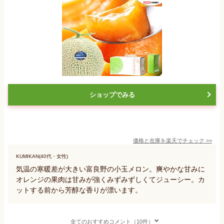
ショップでみる
価格と在庫を
楽天
でチェック
>>
KUMIKAN(40代・女性)
気温の寒暖差が大きい富良野の小玉メロン。爽やかな甘みに
オレンジの果肉は甘みが強くみずみずしくてジューシー。カ
ットする前から芳醇な香りが漂います。
全てのおすすめコメント（10件）