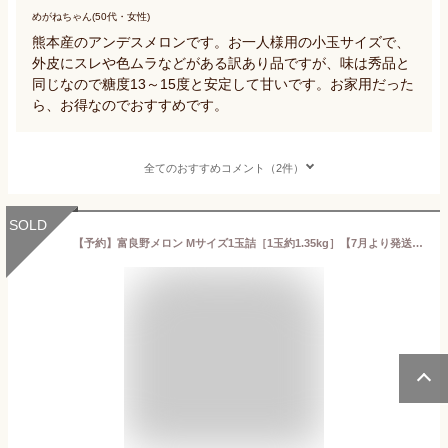
めがねちゃん(50代・女性)
熊本産のアンデスメロンです。お一人様用の小玉サイズで、
外皮にスレや色ムラなどがある訳あり品ですが、味は秀品と
同じなので糖度13～15度と安定して甘いです。お家用だった
ら、お得なのでおすすめです。
全てのおすすめコメント（2件）
SOLD
【予約】富良野メロン Mサイズ1玉詰［1玉約1.35kg］【7月より発送開始】送料無料 秀品 贈答 北海道 富良野ふらの メロン お中元 御中元 御礼 御祝 ギフト 贈り物 果物 フルーツ お取り寄せ