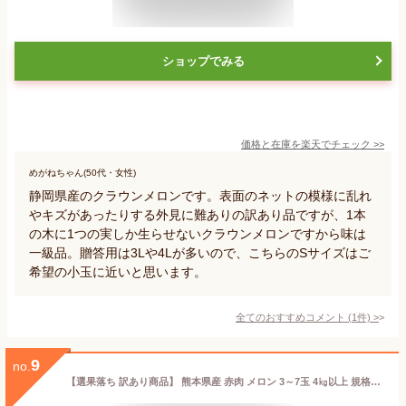
ショップでみる
価格と在庫を
楽天
でチェック
>>
めがねちゃん(50代・女性)
静岡県産のクラウンメロンです。表面のネットの模様に乱れ
やキズがあったりする外見に難ありの訳あり品ですが、1本
の木に1つの実しか生らせないクラウンメロンですから味は
一級品。贈答用は3Lや4Lが多いので、こちらのSサイズはご
希望の小玉に近いと思います。
全てのおすすめコメント
(
1
件)
>
9
no.
【選果落ち 訳あり商品】 熊本県産 赤肉 メロン 3～7玉 4㎏以上 規格外 家庭用 贈答不可 加工用 (002)熊本県産 クインシー レノン その他 果物 フルーツ