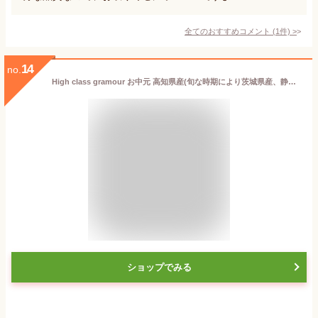
全てのおすすめコメント
(
1
件)
>
14
no.
High class gramour お中元 高知県産(旬な時期により茨城県産、静岡県産を発送することもございます。) メロン 完熟 高級 赤秀A ※野菜ソムリエ監修 熨斗対応可能 (マスクメロン)
ショップでみる