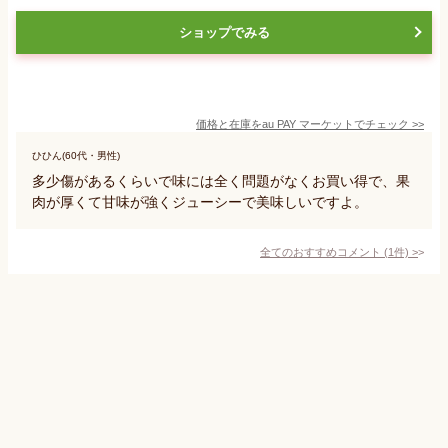
ショップでみる
価格と在庫を
au PAY マーケット
でチェック
>>
ひひん(60代・男性)
多少傷があるくらいで味には全く問題がなくお買い得で、果
肉が厚くて甘味が強くジューシーで美味しいですよ。
全てのおすすめコメント
(
1
件)
>