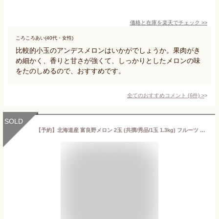
価格と在庫を
楽天
でチェック
>>
ころころあい(40代・女性)
比較的小玉のアンデスメロンはいかがでしょうか。果肉がき
め細かく、香りと甘さが強くて、しっかりとしたメロンの味
をたのしめるので、おすすめです。
全てのおすすめコメント
(
6
件)
>
SOLD
【予約】北海道産 富良野メロン 2玉 (共撰/秀品/1玉 1.3kg) フルーツ 小玉 メロン 赤肉メロン ふらのメロン JAふらの 3大産地 夏ギフト お中元 暑中見舞い 残暑見舞い ギフト 贈り物 お礼 お返し お盆 お供え お供え物 果物 のし 北海道 送料無料 お取り寄せ