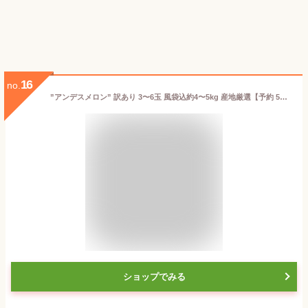
16
no.
”アンデスメロン” 訳あり 3〜6玉 風袋込約4〜5kg 産地厳選【予約 5月末以降】 送料無料
ショップでみる