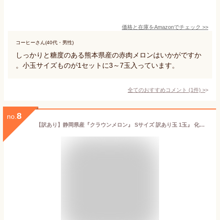
価格と在庫を
Amazon
でチェック
>>
コーヒーさん(40代・男性)
しっかりと糖度のある熊本県産の赤肉メロンはいかがですか
。小玉サイズものが1セットに3～7玉入っています。
全てのおすすめコメント
(
1
件)
>
8
no.
【訳あり】静岡県産『クラウンメロン』 Sサイズ 訳あり玉 1玉』 化粧箱入 送料無料 着日時指定可 ※（正規品との誤解を防ぐため）訳あり品であるカードが必ず入っております