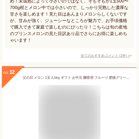
め！未成熟によって小さいのではなく、そもそもが1玉500〜
700g程とメロン中では小さいので、しっかり完熟した濃厚な
甘さを楽しめます！見た目はあんまりメロンらしくないです
が、甘みが強く、ジューシーなところが魅力で、お手頃価格
で購入できて家庭で楽しむのにぴったり！こちらは旬の産地
のプリンスメロンの見た目訳あり品でさらにお得に楽しめち
ゃいます！
全てのおすすめコメント
(
2
件)
>
12
no.
父の日 メロン 1玉 2,5kg ギフト お中元 贈答用 フルーツ 肥後グリーン 御中元 果物 送料無料 農園直送 熊本 贈り物 岡山農園