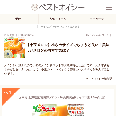
受付中
人気アイテム
マイページ
本ページはプロモーションを含みます
最終更新日：2026/06/24
4591
View
42
コメント
【小玉メロン】小さめサイズでちょうど良い！美味
しいメロンのおすすめは？
メロンが大好きなので、旬のメロンをネットでお取り寄せしたいです。大きすぎる
ものだと食べきれないので、小玉のメロンで甘くて美味しいおすすめを教えてほし
いです。
ベストオイシー編集部
1
no.
お中元 北海道産 富良野メロン (JA共撰/秀品/サイズ:1玉 1.3kg/小玉) お届け日時指定OK 熨斗名入れOK JAふらの ふらのメロン 赤肉 夏ギフト 暑中見舞い 残暑見舞い ギフト 贈り物 贈答 お祝い お礼 お返し お盆 お供え 果物 フルーツ 北海道 送料無料 お取り寄せ