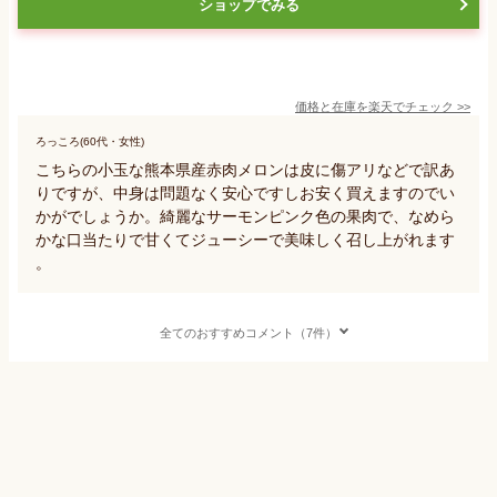
ショップでみる
価格と在庫を
楽天
でチェック
>>
ろっころ(60代・女性)
こちらの小玉な熊本県産赤肉メロンは皮に傷アリなどで訳あ
りですが、中身は問題なく安心ですしお安く買えますのでい
かがでしょうか。綺麗なサーモンピンク色の果肉で、なめら
かな口当たりで甘くてジューシーで美味しく召し上がれます
。
全てのおすすめコメント（7件）