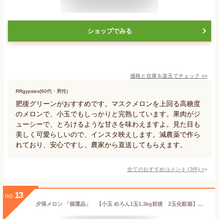
ショップでみる
価格と在庫を
楽天
でチェック
>>
RRgypsies(60代・男性)
肥後グリーンがおすすめです。マスクメロンを上回る高糖度
のメロンで、小玉でもしっかりと完熟しています。果肉がジ
ューシーで、とろけるような甘さを味わえますよ。見た目も
美しく可愛らしいので、インスタ映えします。減農薬で作ら
れており、安心ですし、農家から直送してもらえます。
全てのおすすめコメント
(
3
件)
>
13
no.
夕張メロン 「個選品」 【小玉 めろん1玉1.3kg前後 2玉化粧箱】「送料込み」「訳あり」 生産者個人選別 お中元 ご贈答 ギフト