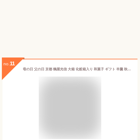
11
no.
母の日 父の日 京都 鶴屋光信 大箱 化粧箱入り 和菓子 ギフト 羊羹 秋季節詰合せ10個 もちり 4個 琥珀糖 フルーツ琥珀 果乃菓 栗羊羹 栗ようかん 回転焼き どら焼き