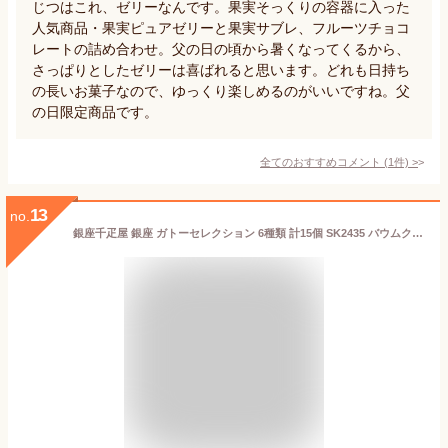
じつはこれ、ゼリーなんです。果実そっくりの容器に入った
人気商品・果実ピュアゼリーと果実サブレ、フルーツチョコ
レートの詰め合わせ。父の日の頃から暑くなってくるから、
さっぱりとしたゼリーは喜ばれると思います。どれも日持ち
の長いお菓子なので、ゆっくり楽しめるのがいいですね。父
の日限定商品です。
全てのおすすめコメント
(
1
件)
>
13
no.
銀座千疋屋 銀座 ガトーセレクション 6種類 計15個 SK2435 バウムクーヘン フルーツサンド バームクーヘン フルーツクーヘン いちご レモン メロン バナナ チョコ 柚子 マスカットレーズン 千疋屋 スイーツ 詰め合わせ 洋菓子 日持ち 個包装 常温