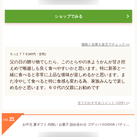
ショップでみる
価格と在庫を
楽天
でチェック
>>
ろっと７７６(40代・女性)
父の日の贈り物でしたら、このとらやの水ようかんが甘さ控
えめで喉越しも良く食べやすいかと思います。特に新茶と一
緒に食べると非常に上品な後味が楽しめるかと思います。ま
た冷やして食べると特に食感も変わる為、家族みんなで楽し
めるかと思います。６０代の父親にお勧めです
全てのおすすめコメント
(
10
件)
>
21
no.
お中元 夏ギフト 内祝い お菓子 詰め合わせ ゴディバ GODIVA パティスリー アソートメント (11個入) / 焼き菓子 焼菓子 詰合せ ギフトセット 結婚祝い 出産内祝い お返し 写真入り メッセージカード 贈答品 gws 食べ物