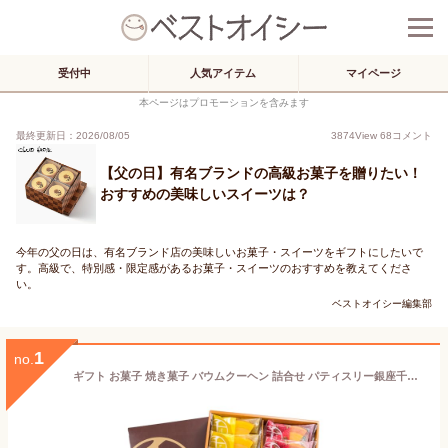
受付中
人気アイテム
マイページ
本ページはプロモーションを含みます
最終更新日：2026/08/05
3874
View
68
コメント
【父の日】有名ブランドの高級お菓子を贈りたい！
おすすめの美味しいスイーツは？
今年の父の日は、有名ブランド店の美味しいお菓子・スイーツをギフトにしたいで
す。高級で、特別感・限定感があるお菓子・スイーツのおすすめを教えてくださ
い。
ベストオイシー編集部
1
no.
ギフト お菓子 焼き菓子 バウムクーヘン 詰合せ パティスリー銀座千疋屋 銀座フルーツクーヘンB(16個入)