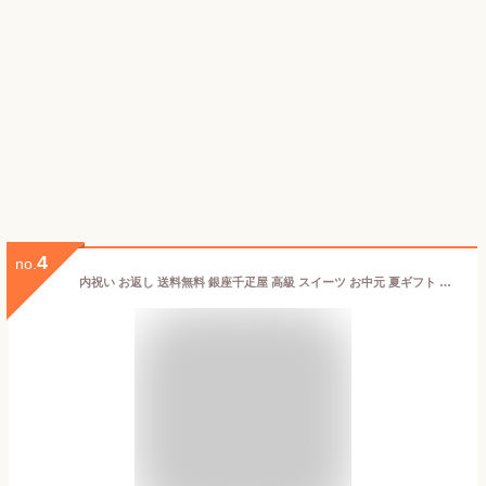
4
no.
内祝い お返し 送料無料 銀座千疋屋 高級 スイーツ お中元 夏ギフト ギフト 和菓子 セット 銀座フルーツ大福 PGS-329 結婚 出産 引出物 快気 快気祝い 新築祝い 引っ越し 引越し ご挨拶 新築 お祝い プレゼント おすすめ 人気