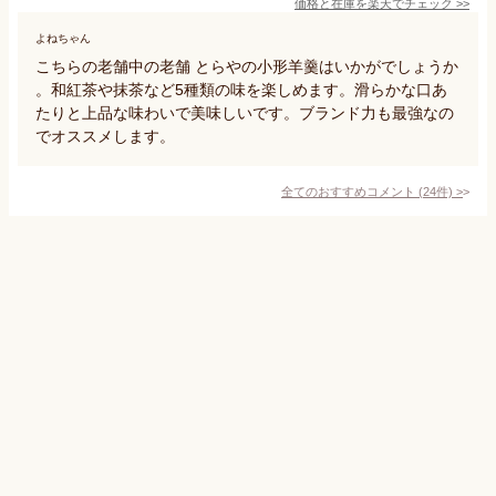
価格と在庫を
楽天
でチェック
>>
よねちゃん
こちらの老舗中の老舗 とらやの小形羊羹はいかがでしょうか
。和紅茶や抹茶など5種類の味を楽しめます。滑らかな口あ
たりと上品な味わいで美味しいです。ブランド力も最強なの
でオススメします。
全てのおすすめコメント
(
24
件)
>