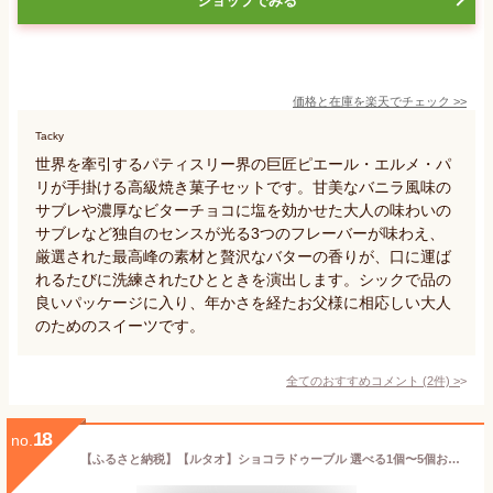
ショップでみる
価格と在庫を
楽天
でチェック
>>
Tacky
世界を牽引するパティスリー界の巨匠ピエール・エルメ・パ
リが手掛ける高級焼き菓子セットです。甘美なバニラ風味の
サブレや濃厚なビターチョコに塩を効かせた大人の味わいの
サブレなど独自のセンスが光る3つのフレーバーが味わえ、
厳選された最高峰の素材と贅沢なバターの香りが、口に運ば
れるたびに洗練されたひとときを演出します。シックで品の
良いパッケージに入り、年かさを経たお父様に相応しい大人
のためのスイーツです。
全てのおすすめコメント
(
2
件)
>
18
no.
【ふるさと納税】【ルタオ】ショコラドゥーブル 選べる1個〜5個お菓子 チーズケーキ ルタオ ドゥーブルフロマージュ スイーツ TV メディア 北海道ふるさと納税 千歳市 ふるさと納税 北海道 千歳市 プレゼント チョコレート カカオ バレンタイン ギフト