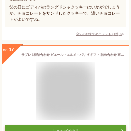
父の日にゴディバのラングドシャクッキーはいかがでしょう
か。チョコレートをサンドしたクッキーで、濃いチョコレー
トがよいですね。
全てのおすすめコメント
(
1
件)
>
17
no.
サブレ 3種詰合わせ ピエール・エルメ・パリ 冬ギフト 詰め合わせ 東京 お土産 お歳暮 御中元 お返し 誕生日 父の日 母の日 プレゼント お取り寄せ スイーツ バレンタインデー ホワイトデー お菓子 手ぶら旅行 帰省みやげ