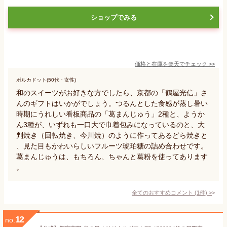
ショップでみる
価格と在庫を
楽天
でチェック
>>
ポルカドット(50代・女性)
和のスイーツがお好きな方でしたら、京都の「鶴屋光信」さ
んのギフトはいかがでしょう。つるんとした食感が蒸し暑い
時期にうれしい看板商品の「葛まんじゅう」2種と、ようか
ん3種が、いずれも一口大で巾着包みになっているのと、大
判焼き（回転焼き、今川焼）のように作ってあるどら焼きと
、見た目もかわいらしいフルーツ琥珀糖の詰め合わせです。
葛まんじゅうは、もちろん、ちゃんと葛粉を使ってあります
。
全てのおすすめコメント
(
1
件)
>
12
no.