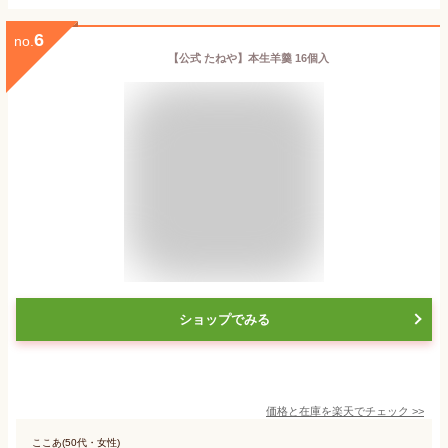
6
no.
【公式 たねや】本生羊羹 16個入
ショップでみる
価格と在庫を
楽天
でチェック
>>
ここあ(50代・女性)