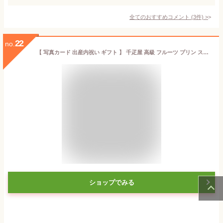
全てのおすすめコメント
(
3
件)
>
22
no.
【 写真カード 出産内祝い ギフト 】 千疋屋 高級 フルーツ プリン スイーツ 洋菓子 お菓子 贈り物 人気 出産 結婚 内祝い お返し 5000円 (SK)軽 [冷] 結婚内祝い お供え お祝い返し 誕生日 御供 出産お返し 入学 入学祝 入学祝い 入学内祝い ランキング 入学祝い返し 初節句
ショップでみる