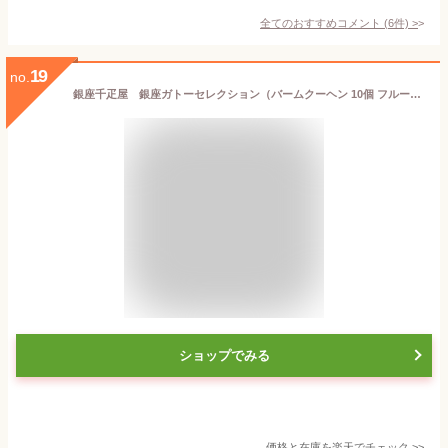
全てのおすすめコメント
(
6
件)
>
19
no.
銀座千疋屋 銀座ガトーセレクション（バームクーヘン 10個 フルーツサンド 5個）［送料無料］［ポイント2倍］～ お中元 御中元 父の日 母の日 バームクーヘン 焼き菓子 詰め合わせ ギフト 贈り物 スイーツ プレゼント 内祝い 誕生日 お祝い 送料無料 千疋屋 ～
ショップでみる
価格と在庫を
楽天
でチェック
>>