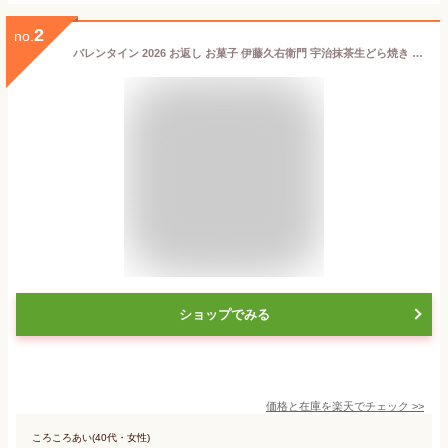
2
no.
バレンタイン 2026 お返し お菓子 伊藤久右衛門 宇治抹茶生どら焼き たくみがさね 6個入【冷凍】【送料込み】【他商品との同梱不可】§ お中元 プレゼント 三つ星京料亭 祇園さゝ木 との共同開
ショップでみる
価格と在庫を
楽天
でチェック
>>
ころころあい(40代・女性)