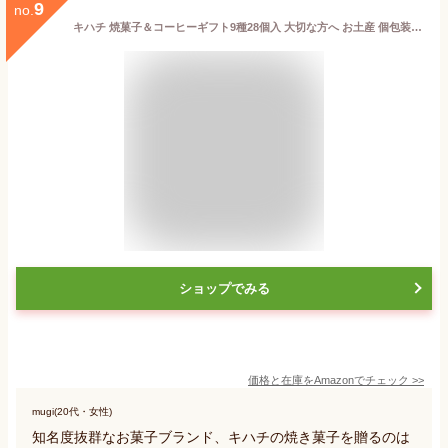
9
no.
キハチ 焼菓子＆コーヒーギフト9種28個入 大切な方へ お土産 個包装 プレゼント お祝い お菓子 お返し 内祝い バームクーヘン フィナンシェ マドレーヌ パウンドケーキ クッキー 詰め合わせ 贈り物 ギフト 結婚祝い 引っ越し祝い 入学祝い 卒業祝い 敬老の日 お歳暮 お彼岸
ショップでみる
価格と在庫を
Amazon
でチェック
>>
mugi(20代・女性)
知名度抜群なお菓子ブランド、キハチの焼き菓子を贈るのは