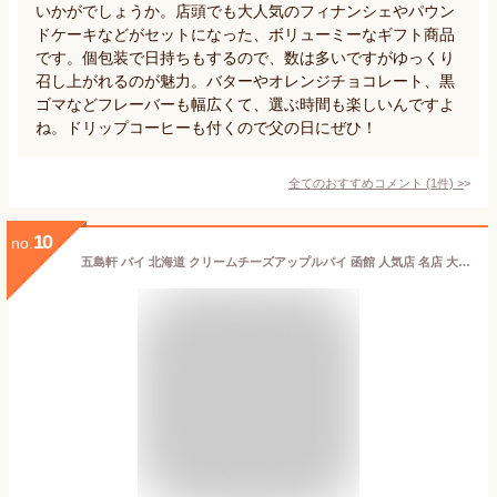
いかがでしょうか。店頭でも大人気のフィナンシェやパウン
ドケーキなどがセットになった、ボリューミーなギフト商品
です。個包装で日持ちもするので、数は多いですがゆっくり
召し上がれるのが魅力。バターやオレンジチョコレート、黒
ゴマなどフレーバーも幅広くて、選ぶ時間も楽しいんですよ
ね。ドリップコーヒーも付くので父の日にぜひ！
全てのおすすめコメント
(
1
件)
>
10
no.
五島軒 パイ 北海道 クリームチーズアップルパイ 函館 人気店 名店 大人 りんご チーズ 贈り物 ギフト 北海道産素材 青森 青森産りんご 焼き菓子バレンタイン