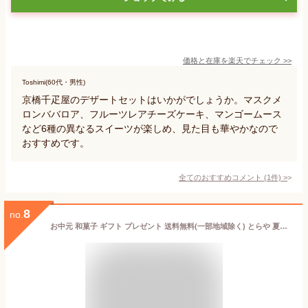
価格と在庫を
楽天
でチェック
>>
Toshimi(60代・男性)
京橋千疋屋のデザートセットはいかがでしょうか。マスクメ
ロンババロア、フルーツレアチーズケーキ、マンゴームース
など6種の異なるスイーツが楽しめ、見た目も華やかなので
おすすめです。
全てのおすすめコメント
(
1
件)
>
8
no.
お中元 和菓子 ギフト プレゼント 送料無料(一部地域除く) とらや 夏パッケージ小形羊羹16本入 NK16