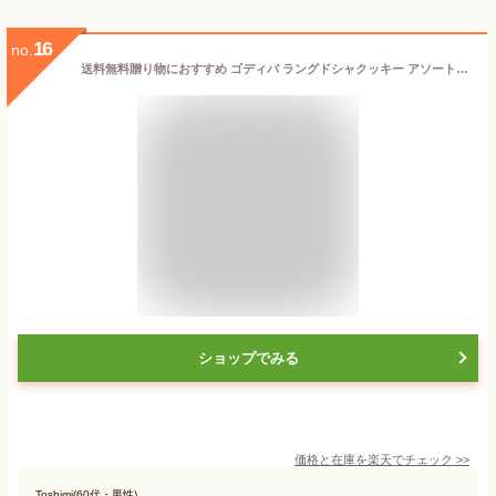
16
no.
送料無料贈り物におすすめ ゴディバ ラングドシャクッキー アソートメント ギフト 贈り物 出産祝・誕生日・入園・御祝・結婚祝【入学 お返し】【母の日 父の日】 (52枚入)（205237）
ショップでみる
価格と在庫を
楽天
でチェック
>>
Toshimi(60代・男性)