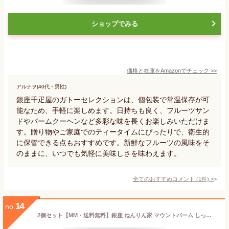
ショップでみる
価格と在庫を
Amazon
でチェック
>>
アルナヲ(40代・男性)
銀座千疋屋のガトーセレクションは、個包装で常温保存が可
能なため、手軽に楽しめます。日持ちも良く、フルーツサン
ドやバームクーヘンなど多彩な味を長くお楽しみいただけま
す。贈り物やご家庭でのティータイムにぴったりで、衛生的
に保管できる点もおすすめです。新鮮なフルーツの風味をそ
のままに、いつでも気軽に美味しさを味わえます。
全てのおすすめコメント
(
1
件)
>
14
no.
2個セット【MM・送料無料】銀座 ねんりん家 マウントバーム しっかり芽『1山 MM』バウムクーヘン 定番 東京土産 手土産 お供え物 お菓子 銘菓