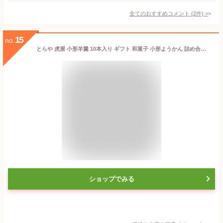
全てのおすすめコメント
(
2
件)
>
15
no.
とらや 虎屋 小形羊羹 10本入り ギフト 和菓子 小形ようかん 詰め合わせ 個包装 お菓子 菓子折り 羊羹 ようかん あんこ スイーツ 百貨店 デパ地下 老舗 手土産 プレゼント 人気 結婚 出産 お祝 退職 贈り物 約5-10日でのお届け※沖縄・離島へは届不可(A)
ショップでみる