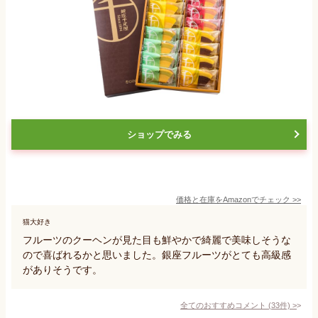
ショップでみる
価格と在庫を
Amazon
でチェック
>>
猫大好き
フルーツのクーヘンが見た目も鮮やかで綺麗で美味しそうな
ので喜ばれるかと思いました。銀座フルーツがとても高級感
がありそうです。
全てのおすすめコメント
(
33
件)
>