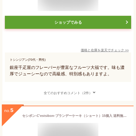
ショップでみる
価格と在庫を
楽天
でチェック
>>
トシンジアン(70代・男性)
銀座千疋屋のフレーバーが豊富なフルーツ大福です。味も濃
厚でジューシーなので高級感、特別感もありますよ。
全てのおすすめコメント（2件）
5
no.
セシボン-C'estsibon-ブランデーケーキ（ショート）15個入 送料無料 洋菓子 生菓子 ケーキ ブランデー 洋酒 バレンタイン ホワイトデー 母の日 父の日 お中元 敬老の日 お歳暮 お年賀 お祝い 内祝 ギフト お返し 冷蔵 船橋屋 瀬止凡 あす楽対応 最強翌日配送