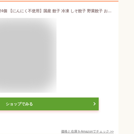
[餃子の王国] うす皮生餃子(しそ) 11g×24個 【にんにく不使用】国産 餃子 冷凍 しそ餃子 野菜餃子 お取り寄せグルメ お弁当
ショップでみる
価格と在庫を
Amazon
でチェック
>>