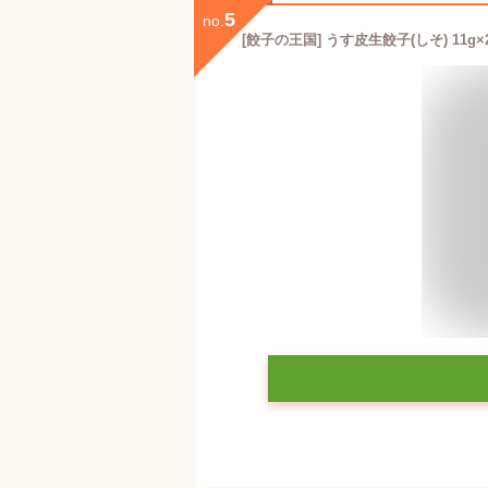
5
no.