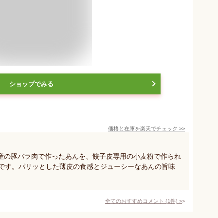
ショップでみる
価格と在庫を
楽天
でチェック
>>
産の豚バラ肉で作ったあんを、餃子皮専用の小麦粉で作られ
子です。パリッとした薄皮の食感とジューシーなあんの旨味
全てのおすすめコメント
(
1
件)
>