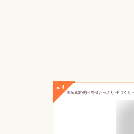
4
no.