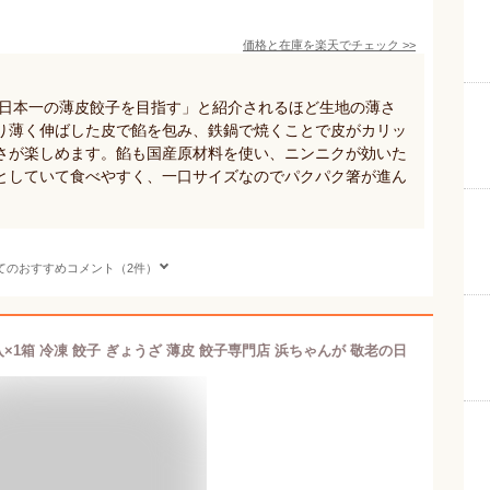
価格と在庫を
楽天
でチェック
>>
「日本一の薄皮餃子を目指す」と紹介されるほど生地の薄さ
り薄く伸ばした皮で餡を包み、鉄鍋で焼くことで皮がカリッ
さが楽しめます。餡も国産原材料を使い、ニンニクが効いた
としていて食べやすく、一口サイズなのでパクパク箸が進ん
てのおすすめコメント（2件）
入×1箱 冷凍 餃子 ぎょうざ 薄皮 餃子専門店 浜ちゃんが 敬老の日