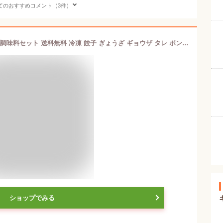
てのおすすめコメント（3件）
博多鉄なべ餃子 40個【うまか堂本舗】調味料セット 送料無料 冷凍 餃子 ぎょうざ ギョウザ タレ ポン酢 柚子胡椒 国産 鉄鍋 惣菜 おつまみ お取り寄せ
ショップでみる