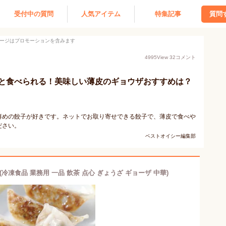
受付中の質問
人気アイテム
特集記事
質問
ージはプロモーションを含みます
4995
View
32
コメント
と食べられる！美味しい薄皮のギョウザおすすめは？
薄めの餃子が好きです。ネットでお取り寄せできる餃子で、薄皮で食べや
ださい。
ベストオイシー編集部
87(冷凍食品 業務用 一品 飲茶 点心 ぎょうざ ギョーザ 中華)