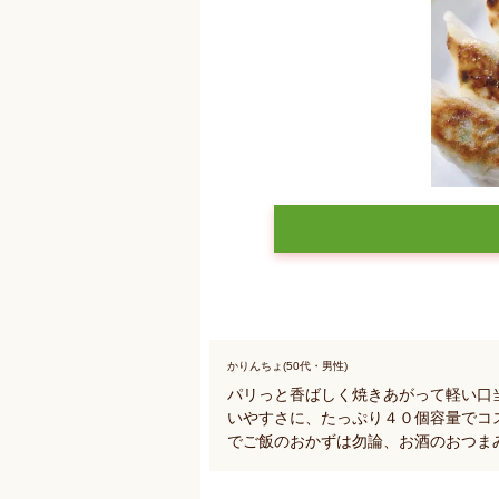
かりんちょ(50代・男性)
パリっと香ばしく焼きあがって軽い口
いやすさに、たっぷり４０個容量でコ
でご飯のおかずは勿論、お酒のおつま