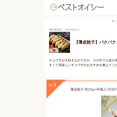
本ペ
最終更新日：2025/06/13
【薄皮餃子】パクパク
ギョウザが大好きなのですが、その中でも皮が
すくて美味しいギョウザのおすすめを教えてく
1
no.
薄皮餃子 約15g×40個入 872