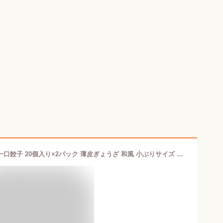
国産素材使用 野菜たっぷり 手づくり 一口餃子 20個入り×2パック 薄皮ぎょうざ 和風 小ぶりサイズ おかず つまみ 惣菜 簡単調理 焼くだけ 冷凍 うた乃総本店 信用産業【送料込】