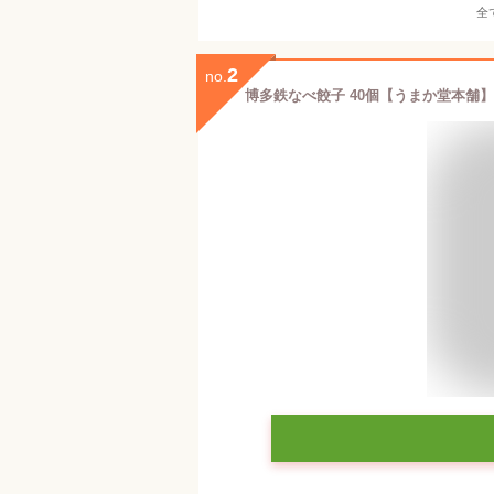
全
2
no.