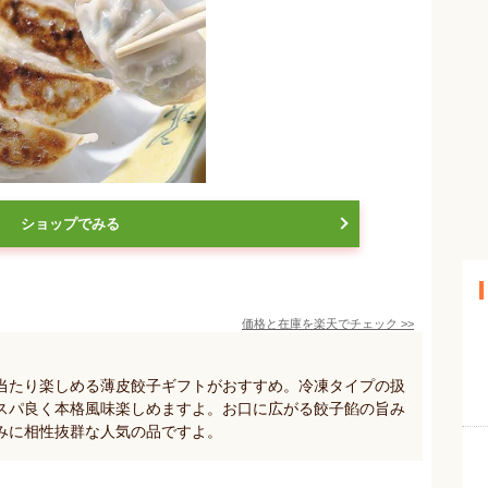
ショップでみる
価格と在庫を
楽天
でチェック
>>
当たり楽しめる薄皮餃子ギフトがおすすめ。冷凍タイプの扱
スパ良く本格風味楽しめますよ。お口に広がる餃子餡の旨み
みに相性抜群な人気の品ですよ。