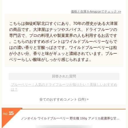
価格と在庫を
Amazon
でチェック
>>
こちらは御徒町駅北口すぐにあり、70年の歴史がある大津屋
の商品です。大津屋はナッツやスパイス、ドライフルーツの
専門店で、プロの料理人や製菓業界の人も利用するお店です
。こちらのおすすめポイントはワイルドブルーベリーならで
はの濃い香りと甘酸っぱさです。ワイルドブルーベリーは粒
が小さい分、香りと味がギュッと濃縮されています。ブルー
ベリーらしい酸味がしっかり感じられますよ。
回答された質問
ブルーベリー｜人気のドライフルーツが知りたい！美味しいおすすめ
は？
全てのおすすめコメント
(
1
件)
>
15
no.
ノンオイル ワイルドブルーベリー 野生種 150g アメリカ産濃厚な甘み 油不使用だからさっぱりしたクリアーな上品な味わいドライフルーツ ブルーベリー ドライブルーベリー 上野 アメ横 ドライフルーツ 専門店