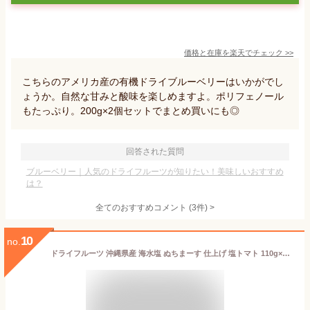
価格と在庫を
楽天
でチェック
>>
こちらのアメリカ産の有機ドライブルーベリーはいかがでし
ょうか。自然な甘みと酸味を楽しめますよ。ポリフェノール
もたっぷり。200g×2個セットでまとめ買いにも◎
回答された質問
ブルーベリー｜人気のドライフルーツが知りたい！美味しいおすすめ
は？
全てのおすすめコメント
(
3
件)
>
10
no.
ドライフルーツ 沖縄県産 海水塩 ぬちまーす 仕上げ 塩トマト 110g×2袋 ドライトマト