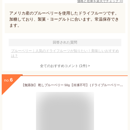
価格と在庫を
楽天
でチェック
>>
アメリカ産のブルーベリーを使用したドライフルーツです。
加糖しており、製菓・ヨーグルトに合います。常温保存でき
ます。
回答された質問
ブルーベリー｜人気のドライフルーツが知りたい！美味しいおすすめ
は？
全てのおすすめコメント
(
1
件)
>
6
no.
【無添加】 乾しブルーベリー 50g【冷凍不可】 (ドライブルーベリー 干しブルーベリー 乾燥ブルーベリー ドライフルーツ 果物 砂糖不使用 添加物不使用 小容量 少なめ 瓶詰め 製菓材料 常温 お取り寄せ 国産 宮城県産 登米市 くんぺる 東北)