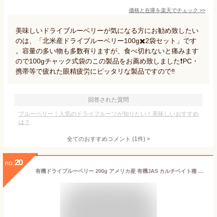
価格と在庫を
楽天
でチェック
>>
美味しいドライブルーベリーが気になる方にお勧め致したい
のは、「北米産ドライブルーベリー100g✖️2袋セット」です
。容量の多い物も多数有りますが、食べ切れないと痛みます
ので100gチャック式袋のこの製品をお薦め致しました❗️PC・
携帯等で疲れた眼精疲労にピッタリな製品ですので‼️
回答された質問
ブルーベリー｜人気のドライフルーツが知りたい！美味しいおすすめ
は？
全てのおすすめコメント
(
1
件)
>
20
no.
有機ドライブルーベリー 200g アメリカ産 有機JAS カルチベイト種 ドライフルーツ オーガニック_