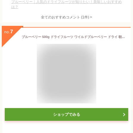
ブルーベリー｜人気のドライフルーツが知りたい！美味しいおすすめ
は？
全てのおすすめコメント
(
1
件)
>
7
no.
ブルーベリー 500g ドライフルーツ ワイルドブルーベリー ドライ 朝食 おやつ お菓子作り ヨーグルト 製菓材料 製パン材料 ケーキ材料 アントシアニン アメリカ産 ワイルド種 小粒 送料無料 金鶴食品製菓 kanazuru ケーナッツ
ショップでみる