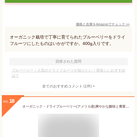
価格と在庫を
Amazon
でチェック
>>
オーガニック栽培で丁寧に育てられたブルーベリーをドライ
フルーツにしたものはいかがですか。400g入りです。
回答された質問
ブルーベリー｜人気のドライフルーツが知りたい！美味しいおすすめ
は？
全てのおすすめコメント
(
1
件)
>
18
no.
オーガニック・ドライブルーベリー(アメリカ産)爽やかな酸味と豊富なアントシアニンが特徴のブルーベリー。|ドライフルーツ 無添加 有機砂糖使用 有機ひまわり油使用 オーガニック 有機JAS認定 Natural dry blueberry dryfruit