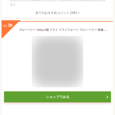
は？
全てのおすすめコメント
(
3
件)
>
19
no.
ブルーベリー 100g×2個 ドライ ドライフルーツ ブルー ベリー 乾燥 カルチベイト カルティベイト サプリ ルテイン 着色料 保存料 香料 不使用 無着色 業務用 ポリフェノール アントシアニン 食物繊維 ビタミン ミネラル サラダ お菓子 グラノーラ スイーツ スムージー 材料
ショップでみる