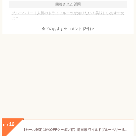
回答された質問
ブルーベリー｜人気のドライフルーツが知りたい！美味しいおすすめ
は？
全てのおすすめコメント
(
2
件)
>
16
no.
【セール限定 10％OFFクーポン有】前田家 ワイルドブルーベリー 55g/110g/180g アメリカ産 ブルーベリー ドライフルーツ ドライブルーベリー アントシアニン 野生種 ドライ 朝食 ヨーグルト 小粒 メール便 送料無料 MAEDAYA