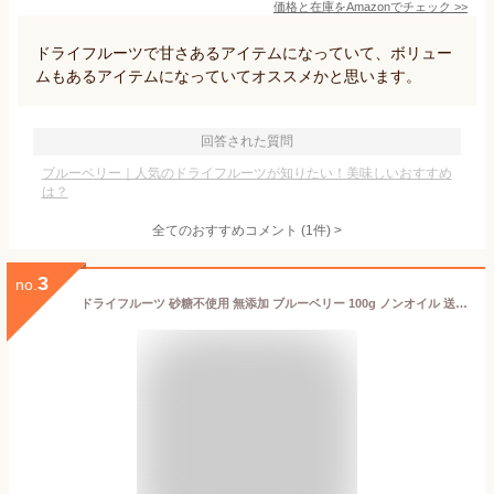
価格と在庫を
Amazon
でチェック
>>
ドライフルーツで甘さあるアイテムになっていて、ボリュー
ムもあるアイテムになっていてオススメかと思います。
回答された質問
ブルーベリー｜人気のドライフルーツが知りたい！美味しいおすすめ
は？
全てのおすすめコメント
(
1
件)
>
3
no.
ドライフルーツ 砂糖不使用 無添加 ブルーベリー 100g ノンオイル 送料無料 ルテイン blueberry ぶるーべりー 菓子材料 製菓用 製菓 製菓材料 健康 美容 アントシアニン 元気のたね