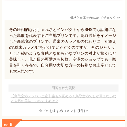
価格と在庫を
Amazon
でチェック
>>
その圧倒的なおしゃれさとインパクトからSNSでも話題にな
った鳥取を代表するご当地プリンです。鳥取砂丘をイメージ
した新感覚のプリンで、通常のカラメルの代わりに、別添え
の“粉末カラメル”をかけていただくのですが、そのジャリッ
とした砂のような食感となめらかなプリンの対比が驚くほど
美味しく、見た目の可愛さも抜群。空港のショップでも一際
目を引く存在で、自分用や大切な方への特別なお土産として
も大人気です。
回答された質問
【鳥取空港テッパン土産】誰もが認める！鳥取空港でしか買えないな
ど人気の美味しいおすすめは？
全てのおすすめコメント
(
1
件)
>
6
no.