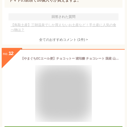
トマトの店頭で10個入りが買えますよ。
回答された質問
【鳥取土産】三朝温泉でしか買えないお土産など！手土産に人気の食
べ物は？
全てのおすすめコメント
(
1
件)
>
12
no.
【やまぐちECエール便】チョコっトー 琥珀糖 チョコレート 国産 山口市 トラフグ こはく糖 ギフト プレゼント お取り寄せ お土産 無着色 着色料不使用 お茶菓子 菓子 ASMR 茶道 干菓子 お歳暮 クリスマス