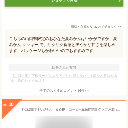
ショップでみる
価格と在庫を
Amazon
でチェック
>>
こちらの山口県限定のおひなた夏みかんはいかがですか。夏
みかん クッキー で、サクサク食感と爽やかな甘さを楽しめ
ます。パッケージもかわいいのでおすすめです。
回答された質問
【山口土産】下松サービスエリアでしか買えない手土産など喜ばれる
食べ物のおすすめは？
全てのおすすめコメント
(
4
件)
>
10
no.
すなば珈琲オリジナル まめ樽 コーヒー豆保存容器 グッズ 木製 sunaba coffee 鳥取 お土産