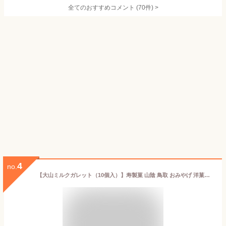
全てのおすすめコメント
(
70
件)
>
4
no.
【大山ミルクガレット（10個入）】寿製菓 山陰 鳥取 おみやげ 洋菓子 ギフト 焼菓子 大山 ミルク ガレット 10個入 取り寄せ