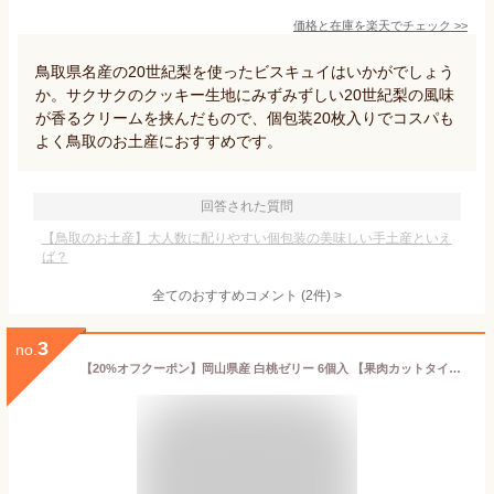
価格と在庫を
楽天
でチェック
>>
鳥取県名産の20世紀梨を使ったビスキュイはいかがでしょう
か。サクサクのクッキー生地にみずみずしい20世紀梨の風味
が香るクリームを挟んだもので、個包装20枚入りでコスパも
よく鳥取のお土産におすすめです。
回答された質問
【鳥取のお土産】大人数に配りやすい個包装の美味しい手土産といえ
ば？
全てのおすすめコメント
(
2
件)
>
3
no.
【20%オフクーポン】岡山県産 白桃ゼリー 6個入 【果肉カットタイプ】 2026 お中元 果肉入り 敬老の日 内祝 お返し 誕生日プレゼント お見舞 快気祝い フルーツゼリー スイーツ ギフト 高級 桃 プレゼント 果物 個包装 もも 手土産 ご挨拶 帰省 志ほや しほや 清風庵