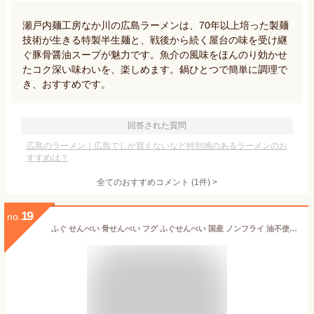
瀬戸内麺工房なか川の広島ラーメンは、70年以上培った製麺
技術が生きる特製半生麺と、戦後から続く屋台の味を受け継
ぐ豚骨醤油スープが魅力です。魚介の風味をほんのり効かせ
たコク深い味わいを、楽しめます。鍋ひとつで簡単に調理で
き、おすすめです。
回答された質問
広島のラーメン｜広島でしか買えないなど特別感のあるラーメンのお
すすめは？
全てのおすすめコメント
(
1
件)
>
19
no.
ふぐ せんべい 骨せんべい フグ ふぐせんべい 国産 ノンフライ 油不使用 カルシウム おつまみ おやつ ふく ふく骨焼せんべい ふくせんべい 下関市 山口県 下関 子供 高齢者 女性 シロサバフグ 晩酌 グルメ 手土産 食品 おいしい 年末年始 お正月 お取り寄せグルメ お土産