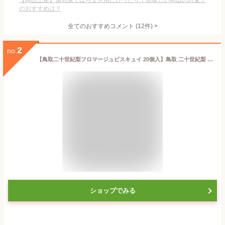
【岡山土産】個包装でばらまき用にぴったり！美味しい岡山のお菓子
のおすすめは？
全てのおすすめコメント
(
12
件)
>
2
no.
【鳥取二十世紀梨フロマージュビスキュイ 20個入】鳥取 二十世紀梨 クッキー ラングドシャ お土産 贈り物 プレゼント お礼 お返し 内祝 山陰 梨 お菓子
ショップでみる