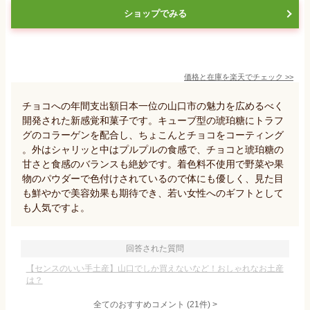
ショップでみる
価格と在庫を
楽天
でチェック
>>
チョコへの年間支出額日本一位の山口市の魅力を広めるべく
開発された新感覚和菓子です。キューブ型の琥珀糖にトラフ
グのコラーゲンを配合し、ちょこんとチョコをコーティング
。外はシャリッと中はプルプルの食感で、チョコと琥珀糖の
甘さと食感のバランスも絶妙です。着色料不使用で野菜や果
物のパウダーで色付けされているので体にも優しく、見た目
も鮮やかで美容効果も期待でき、若い女性へのギフトとして
も人気ですよ。
回答された質問
【センスのいい手土産】山口でしか買えないなど！おしゃれなお土産
は？
全てのおすすめコメント
(
21
件)
>