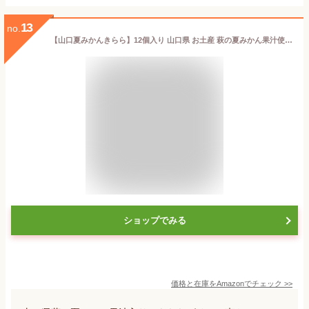
13
no.
【山口夏みかんきらら】12個入り 山口県 お土産 萩の夏みかん果汁使用 フルーツゼリー 個包装 スイーツ お菓子 ギフト 贈り物 手土産 お中元 お歳暮
ショップでみる
価格と在庫を
Amazon
でチェック
>>