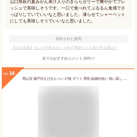
山口県萩の夏みかん果汁入りのきららゼリーで爽やかでフレ
ッシュで美味しそうです。一口で食べれてぷるるん食感でさ
っぱりしていていいなと思いました。凍らせてシャーベット
にしても美味しそうでいいなと思いました。
回答された質問
【山口土産】センスが光るおしゃれで美味しい人気の手土産は？
全てのおすすめコメント
(
9
件)
>
14
no.
岡山宝 瀬戸内えびせんべい 27枚 ギフト 男性 結婚内祝い 祝い返し 誕生日プレゼント 誕生日祝いグルメ お菓子 えび せんべい プレゼント お返し 内祝い お祝い おしゃれ ギフト 入学祝い お返し 2025 御歳暮 お歳暮 冬ギフト