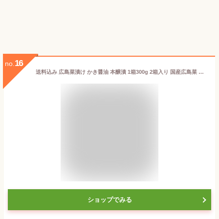
16
no.
送料込み 広島菜漬け かき醤油 本醸漬 1箱300g 2箱入り 国産広島菜 漬物 手土産 ご当地 山豊漬物 お土産
ショップでみる