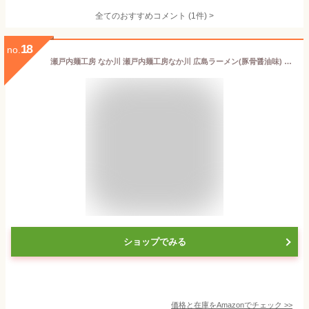
全てのおすすめコメント
(
1
件)
>
18
no.
瀬戸内麺工房 なか川 瀬戸内麺工房なか川 広島ラーメン(豚骨醤油味) 320g ×3袋
ショップでみる
価格と在庫を
Amazon
でチェック
>>