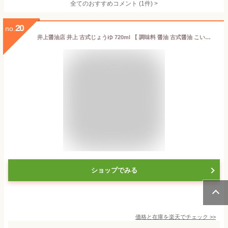
全てのおすすめコメント
(
1
件)
>
20
no.
井上醤油店 井上 古式じょうゆ 720ml 【 調味料 醤油 古式醤油 こいくち しょうゆ 濃口醤油 濃口 丸大豆仕込 おいしい 島根 出雲 当店人気 おすすめ 国産原料】
ショップでみる
価格と在庫を
楽天
でチェック
>>