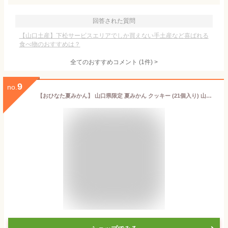
回答された質問
【山口土産】下松サービスエリアでしか買えない手土産など喜ばれる
食べ物のおすすめは？
全てのおすすめコメント
(
1
件)
>
9
no.
【おひなた夏みかん】 山口県限定 夏みかん クッキー (21個入り) 山口県 萩の夏みかん タルトクッキー ギフト 個包装 お菓子 お土産 手土産 贈り物 お歳暮 お中元