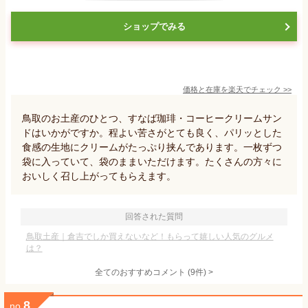
ショップでみる
価格と在庫を
楽天
でチェック
>>
鳥取のお土産のひとつ、すなば珈琲・コーヒークリームサン
ドはいかがですか。程よい苦さがとても良く、パリッとした
食感の生地にクリームがたっぷり挟んであります。一枚ずつ
袋に入っていて、袋のままいただけます。たくさんの方々に
おいしく召し上がってもらえます。
回答された質問
鳥取土産｜倉吉でしか買えないなど！もらって嬉しい人気のグルメ
は？
全てのおすすめコメント
(
9
件)
>
8
no.