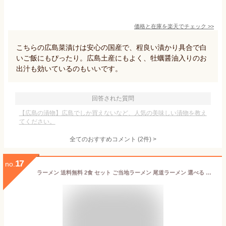
価格と在庫を
楽天
でチェック
>>
こちらの広島菜漬けは安心の国産で、程良い漬かり具合で白
いご飯にもぴったり。広島土産にもよく、牡蠣醤油入りのお
出汁も効いているのもいいです。
回答された質問
【広島の漬物】広島でしか買えないなど、人気の美味しい漬物を教え
てください。
全てのおすすめコメント
(
2
件)
>
17
no.
ラーメン 送料無料 2食 セット ご当地ラーメン 尾道ラーメン 選べる スープ ご当地ラーメンセット お取り寄せ グルメ 広島 尾道 醤油 塩 豚骨 牡蠣 かき 味噌 徳島 岡山 豚骨醤油 魚介 生麺 R