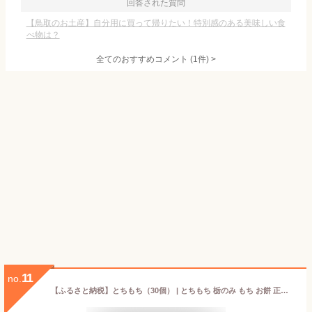
回答された質問
【鳥取のお土産】自分用に買って帰りたい！特別感のある美味しい食
べ物は？
全てのおすすめコメント
(
1
件)
>
11
no.
【ふるさと納税】とちもち（30個） | とちもち 栃のみ もち お餅 正月 食品 人気 おすすめ 鳥取県 三朝町