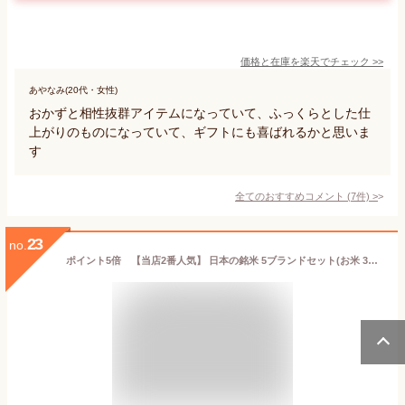
価格と在庫を
楽天
でチェック
>>
あやなみ(20代・女性)
おかずと相性抜群アイテムになっていて、ふっくらとした仕
上がりのものになっていて、ギフトにも喜ばれるかと思いま
す
全てのおすすめコメント
(
7
件)
>
23
no.
ポイント5倍 【当店2番人気】 日本の銘米 5ブランドセット(お米 3合×5銘柄) 米 ギフト 内祝い お米 出産内祝い 結婚内祝い 香典返し 成人式 成人 内祝い 入学内祝い 入園 進学 入学祝い 初節句 出産祝い 結婚祝い 快気祝い 新築祝い 出産 内祝 お返し 祝い お見舞い