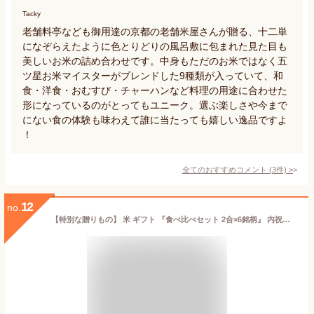
Tacky
老舗料亭なども御用達の京都の老舗米屋さんが贈る、十二単
になぞらえたように色とりどりの風呂敷に包まれた見た目も
美しいお米の詰め合わせです。中身もただのお米ではなく五
ツ星お米マイスターがブレンドした9種類が入っていて、和
食・洋食・おむすび・チャーハンなど料理の用途に合わせた
形になっているのがとってもユニーク。選ぶ楽しさや今まで
にない食の体験も味わえて誰に当たっても嬉しい逸品ですよ
！
全てのおすすめコメント
(
3
件)
>
12
no.
【特別な贈りもの】 米 ギフト 『食べ比べセット 2合×6銘柄』 内祝い 米 出産内祝い お返し 香典返し 入学内祝い 結婚内祝い ギフトセット 送料無料 内祝い 人気 出産祝い 結婚祝い 快気祝い 新築祝い お見舞い お祝い 御礼 食べ比べ