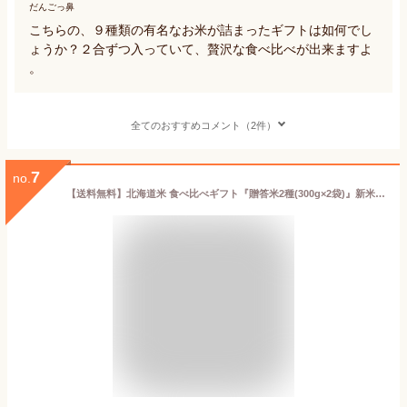
だんごっ鼻
こちらの、９種類の有名なお米が詰まったギフトは如何でし
ょうか？２合ずつ入っていて、贅沢な食べ比べが出来ますよ
。
全てのおすすめコメント（2件）
7
no.
【送料無料】北海道米 食べ比べギフト『贈答米2種(300g×2袋)』新米 令和7年産 お米 北海道ギフト 出産祝い 出産内祝い 内祝い お返し 送料無料 結婚内祝い 入学内祝い お年賀 ゆめぴりか ななつぼし 引き出物 新築内祝い 快気祝い 引越し