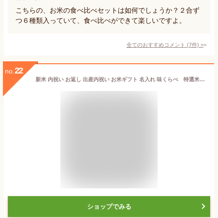
こちらの、お米の食べ比べセットは如何でしょうか？２合ず
つ６種類入っていて、食べ比べができて楽しいですよ。
全てのおすすめコメント
(
7
件)
>
22
no.
新米 内祝い お返し 出産内祝い お米ギフト 名入れ 味くらべ 特選米三種 2合x3 贈り物 送料無料 お中元 詰め合わせ お歳暮 ギフト 入学内祝い 七五三 母の日 父の日 敬老の日 プレゼント 孫から 米 出産 法人 贈答 卒業 食べ比べ おしゃれ 新潟コシヒカリ 他
ショップでみる