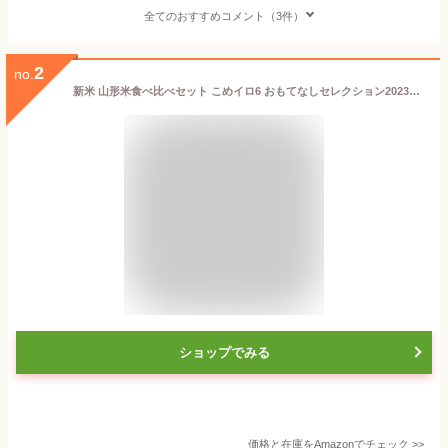
全てのおすすめコメント（3件）
2
no.
新米 山形米食べ比べセット こめイロ6 おもてなしセレクション2023年受賞 つや姫 夢ごこち ミルキークイーン コシヒカリ はえぬき ひとめぼれ 6品種 450g×6袋 令和7年産
ショップでみる
価格と在庫を
Amazon
でチェック
>>