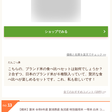
ショップでみる
価格と在庫を
楽天
でチェック
>>
だんごっ鼻
こちらの、ブランド米の食べ比べセットは如何でしょうか？
２合ずつ、日本のブランド米が６種類入っていて、贅沢な食
べ比べが楽しめるセットです。これ、私も欲しいです！
全てのおすすめコメント
(
18
件)
>
13
no.
【精米】新米 令和6年産 新潟県産 魚沼産 特別栽培米 一等米 白米 コシヒカリ 5kg 極上 特a 五ツ星お米マイスター 厳選