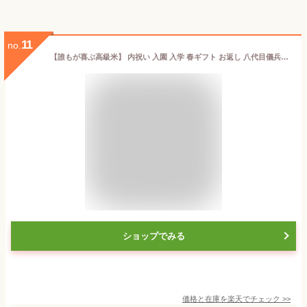
11
no.
【誰もが喜ぶ高級米】 内祝い 入園 入学 春ギフト お返し 八代目儀兵衛 母の日ギフト 送料無料 米 (お米2合×9個入り)「十二単 華ざかり」 | お米 入学内祝い 結婚内祝い 出産内祝い 入学祝い 結婚祝い 出産祝い 新築内祝い 内祝い 祝い
ショップでみる
価格と在庫を
楽天
でチェック
>>