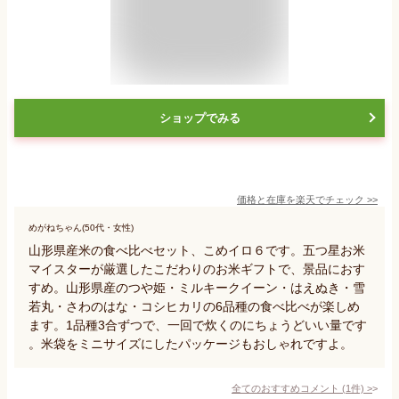
ショップでみる
価格と在庫を
楽天
でチェック
>>
めがねちゃん(50代・女性)
山形県産米の食べ比べセット、こめイロ６です。五つ星お米
マイスターが厳選したこだわりのお米ギフトで、景品におす
すめ。山形県産のつや姫・ミルキークイーン・はえぬき・雪
若丸・さわのはな・コシヒカリの6品種の食べ比べが楽しめ
ます。1品種3合ずつで、一回で炊くのにちょうどいい量です
。米袋をミニサイズにしたパッケージもおしゃれですよ。
全てのおすすめコメント
(
1
件)
>