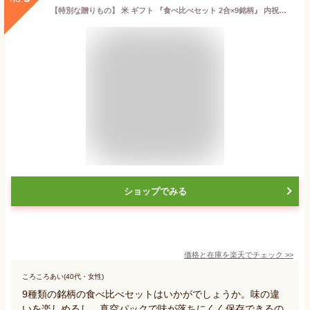
【特別な贈りもの】 米 ギフト 『食べ比べセット 2合×9銘柄』 内祝い 米 出産内祝い お返し 香典返し 入学内祝い 結婚内祝い ギフトセット 送料無料 内祝い 人気 出産祝い 結婚祝い 快気祝い 新築祝い お見舞い お祝い 御礼 食べ比べ
ショップでみる
価格と在庫を
楽天
でチェック
>>
ころころあい(40代・女性)
9種類の銘柄の食べ比べセットはいかがでしょうか。味の違
いを楽しめるし、真空パックで味が落ちにくく保存できるの