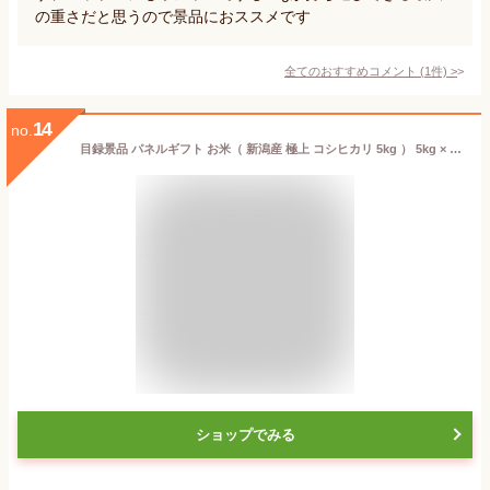
の重さだと思うので景品におススメです
全てのおすすめコメント
(
1
件)
>
14
no.
目録景品 パネルギフト お米（ 新潟産 極上 コシヒカリ 5kg ） 5kg × 1 特大 A3パネル 目録 注文ハガキ セット一式 (5kg×1) イベント 景品 引っ越し祝い 入学祝 ゴルフコンペ
ショップでみる