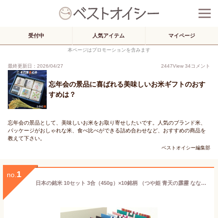
受付中
人気アイテム
マイページ
本ページはプロモーションを含みます
最終更新日：2026/04/27
2447
View
34
コメント
忘年会の景品に喜ばれる美味しいお米ギフトのおす
すめは？
忘年会の景品として、美味しいお米をお取り寄せしたいです。人気のブランド米、
パッケージがおしゃれな米、食べ比べができる詰め合わせなど、おすすめの商品を
教えて下さい。
ベストオイシー編集部
1
no.
日本の銘米 10セット 3合（450g）×10銘柄 （つや姫 青天の霹靂 ななつぼし ゆめぴりか 他）