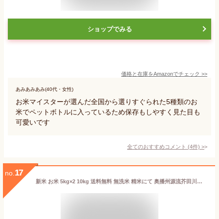
ショップでみる
価格と在庫を
Amazon
でチェック
>>
あみあみあみ(40代・女性)
お米マイスターが選んだ全国から選りすぐられた5種類のお
米でペットボトルに入っているため保存もしやすく見た目も
可愛いです
全てのおすすめコメント
(
4
件)
>
17
no.
新米 お米 5kg×2 10kg 送料無料 無洗米 精米にて 奥播州源流芥田川産こしひかり芥田川 令和4年産 贈答 ギフト コシヒカリ お取り寄せ 贈り物 喜ばれる お米ギフト おいしいお米 お祝い 内祝い 贈答 美味しい おいしい