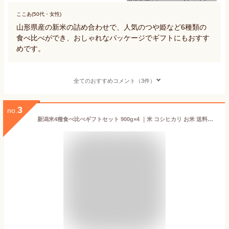
ここあ(50代・女性)
山形県産の新米の詰め合わせで、人気のつや姫など6種類の
食べ比べができ、おしゃれなパッケージでギフトにもおすす
めです。
全てのおすすめコメント（3件）
3
no.
新潟米4種食べ比べギフトセット 900g×4 ｜米 コシヒカリ お米 送料無料 コシヒカリ新潟 こしひかり 白米 新之助 南魚沼 コシヒカリ こしいぶき ギフト 内祝い 出産内祝 結婚内祝 お返し 快気祝 贈り物 お礼 入学祝 令和7年産