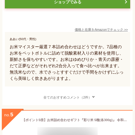
ショップでみる
価格と在庫を
Amazon
でチェック
>>
ああい(50代・男性)
お米マイスター厳選７本詰め合わせはどうですか。7品種の
お米をペットボトルに詰めて脱酸素材入りの素材を使用し、
新鮮さを保ちやすいです。お米はゆめぴりか・青天の霹靂・
だて正夢などがそれぞれ2合分入って食べ比べが出来ます。
無洗米なので、水でさっとすすぐだけで手間をかけずにふっ
くら美味しく炊きあがりますよ。
全てのおすすめコメント（2件）
5
no.
【ポイント5倍】お米詰め合わせギフト『彩り米 5種(各300g)』 令和4年産 出産内祝い 名入れ お米 北海道ギフト 米 出産祝い お返し 内祝い 送料無料 結婚内祝い 北海道米 引き出物 入学内祝い 新築内祝い 快気祝い ゆめぴりか 引越し 食べ比べ