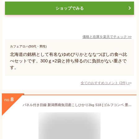
ショップでみる
価格と在庫を
楽天
でチェック
>>
カフェアロハ(50代・男性)
北海道の銘柄として有名なゆめぴりかとななつぼしの食べ比
べセットです。300ｇ×2袋と持ち帰るのに負担がない重さで
す。
全てのおすすめコメント
(
2
件)
>
8
no.
パネル付き目録 新潟県南魚沼産こしひかり2kg S18 [ゴルフコンペ 景品 二次会 景品 賞品]