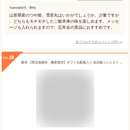
Toshimi(60代・男性)
山形県産のつや姫、雪若丸はいかがでしょうか。少量ですが
、どちらもモチモチしたご飯本来の味を楽しめます。メッセ
ージも入れられますので、忘年会の景品におすすめです。
全てのおすすめコメント
(
1
件)
>
19
no.
新米 【受注後精米・農家直売】ギフト化粧箱入り 魚沼産コシヒカリ 無洗米５ｋｇ 農家直送！【魚沼市推奨コシヒカリ】安心安全