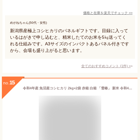
価格と在庫を
楽天
でチェック
>>
めがねちゃん(50代・女性)
新潟県産極上コシヒカリのパネルギフトです。目録に入って
いるはがきで申し込むと、精米したてのお米を5㎏送ってく
れる仕組みです。A3サイズのインパクトあるパネル付きです
から、会場も盛り上がると思います。
全てのおすすめコメント
(
1
件)
>
15
no.
令和4年産 魚沼産コシヒカリ 2kg×2袋 赤箱 白箱 「雪椿」 新米 令和4年 2キロ 贈答用 化粧箱入り 新潟県産コシヒカリ 2kg お米 内祝い ギフト 米 新潟 魚沼産 コシヒカリ 魚沼 こしひかり 魚沼コシヒカリ 特別栽培米 お返し ラッピング 米2キロ のし 熨斗対応 送料無料