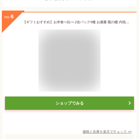
6
no.
【ギフトおすすめ】お米食べ比べ 2合パック9種 お歳暮 龍の瞳 内祝い お中元 入学内祝 快気祝 香典返し 魚沼 つや姫 ゆめぴりか さがびより 森のくまさん 新之助 ミルキークイーン 米問屋蔵之助 詰め合わせ 出産内祝い 快気祝い お返し 結婚内祝い 香典返し 新築祝い
ショップでみる
価格と在庫を
楽天
でチェック
>>