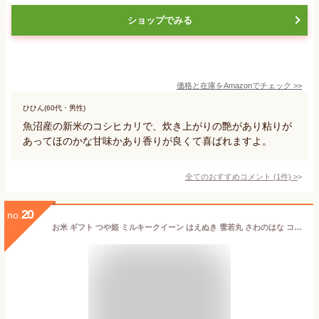
ショップでみる
価格と在庫を
Amazon
でチェック
>>
ひひん(60代・男性)
魚沼産の新米のコシヒカリで、炊き上がりの艶があり粘りが
あってほのかな甘味かあり香りが良くて喜ばれますよ。
全てのおすすめコメント
(
1
件)
>
20
no.
お米 ギフト つや姫 ミルキークイーン はえぬき 雪若丸 さわのはな コシヒカリ 食べ比べ セット 山形県産 贈答用 こめイロ6 誕生日 減農薬 減化学肥料 特A米 精米 ギフト 新生活応援 産地直送 内祝い 送料無料 ビンゴ 景品 お歳暮 ご年始