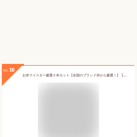
16
no.
お米マイスター厳選５本セット【全国のブランド米から厳選！】【ゆめぴりか・青天の霹靂・だて正夢・富富富・魚沼産コシヒカリ】【無洗米/2合300g×5本】【ギフトメッセージ・熨斗対応可】【食べ比べ・ギフトに】