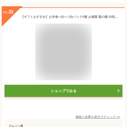
21
no.
【ギフトおすすめ】お米食べ比べ 2合パック6種 お歳暮 龍の瞳 内祝い お中元 入学内祝 快気祝 香典返し 魚沼 つや姫 ゆめぴりか さがびより 森のくまさん 米問屋蔵之助 お米ギフト 詰め合わせ 内祝い 出産内祝い 快気祝い お返し 結婚内祝い 出産祝い 香典返し 新築祝い
ショップでみる
価格と在庫を
楽天
でチェック
>>
だんごっ鼻