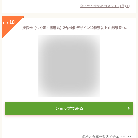
全てのおすすめコメント
(
1
件)
>
18
no.
挨拶米（つや姫・雪若丸）2合×6個 デザイン10種類以上 山形県産つや姫 雪若丸 引っ越し 挨拶 ギフト 御礼 粗品 参加賞 景品 ノベルティ メッセージ 白米 無洗米 【送料無料】
ショップでみる
価格と在庫を
楽天
でチェック
>>