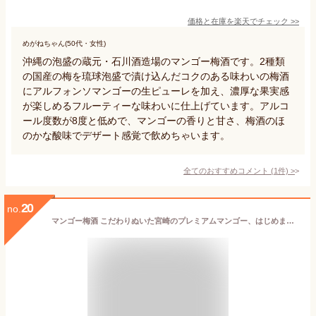
価格と在庫を
楽天
でチェック
>>
めがねちゃん(50代・女性)
沖縄の泡盛の蔵元・石川酒造場のマンゴー梅酒です。2種類
の国産の梅を琉球泡盛で漬け込んだコクのある味わいの梅酒
にアルフォンソマンゴーの生ピューレを加え、濃厚な果実感
が楽しめるフルーティーな味わいに仕上げています。アルコ
ール度数が8度と低めで、マンゴーの香りと甘さ、梅酒のほ
のかな酸味でデザート感覚で飲めちゃいます。
全てのおすすめコメント
(
1
件)
>
20
no.
マンゴー梅酒 こだわりぬいた宮崎のプレミアムマンゴー、はじめました500ml 8度 [篠崎 福岡県 梅酒]