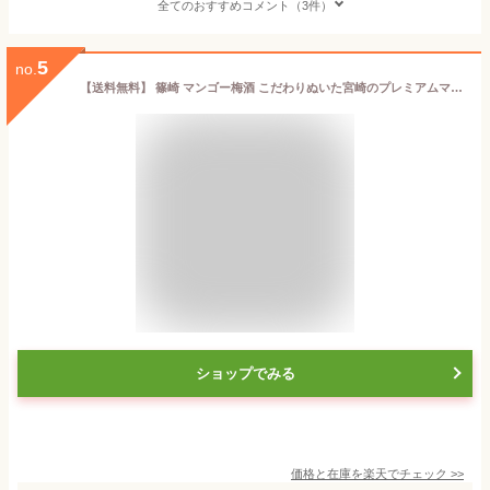
全てのおすすめコメント（3件）
5
no.
【送料無料】 篠崎 マンゴー梅酒 こだわりぬいた宮崎のプレミアムマンゴー、はじめました。500ml×1本 ※北海道・九州・沖縄県は送料無料対象外 母の日 お花見 パーティー 女子会[T.632.2084.10.SE]
ショップでみる
価格と在庫を
楽天
でチェック
>>