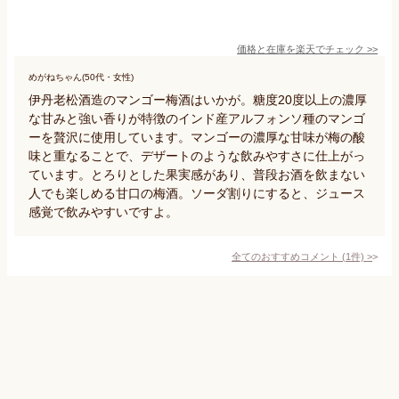
価格と在庫を
楽天
でチェック
>>
めがねちゃん(50代・女性)
伊丹老松酒造のマンゴー梅酒はいかが。糖度20度以上の濃厚
な甘みと強い香りが特徴のインド産アルフォンソ種のマンゴ
ーを贅沢に使用しています。マンゴーの濃厚な甘味が梅の酸
味と重なることで、デザートのような飲みやすさに仕上がっ
ています。とろりとした果実感があり、普段お酒を飲まない
人でも楽しめる甘口の梅酒。ソーダ割りにすると、ジュース
感覚で飲みやすいですよ。
全てのおすすめコメント
(
1
件)
>