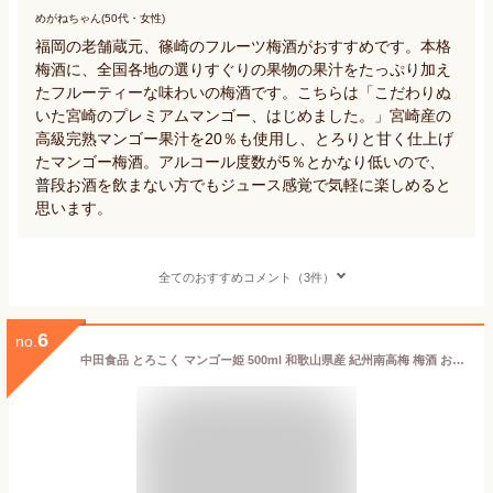
めがねちゃん(50代・女性)
福岡の老舗蔵元、篠崎のフルーツ梅酒がおすすめです。本格
梅酒に、全国各地の選りすぐりの果物の果汁をたっぷり加え
たフルーティーな味わいの梅酒です。こちらは「こだわりぬ
いた宮崎のプレミアムマンゴー、はじめました。」宮崎産の
高級完熟マンゴー果汁を20％も使用し、とろりと甘く仕上げ
たマンゴー梅酒。アルコール度数が5％とかなり低いので、
普段お酒を飲まない方でもジュース感覚で気軽に楽しめると
思います。
全てのおすすめコメント（3件）
6
no.
中田食品 とろこく マンゴー姫 500ml 和歌山県産 紀州南高梅 梅酒 お酒 紀州 本場 マンゴー果汁入り マンゴー 果汁 完熟 紀州産 南高梅 国産 フルーティー 芳醇な香り 濃厚な甘み 化粧箱 プレゼント ギフト 贈答 贈り物 2026 グルメ お取り寄せ 飲み物 おすすめ 人気