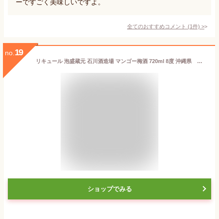
ーですごく美味しいですよ。
全てのおすすめコメント
(
1
件)
>
19
no.
リキュール 泡盛蔵元 石川酒造場 マンゴー梅酒 720ml 8度 沖縄県 ギフト プレゼント(4996273002352)
ショップでみる