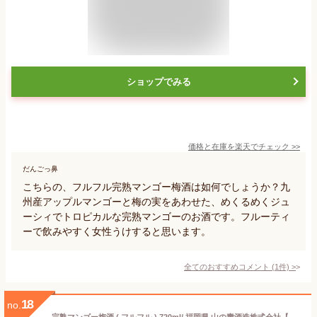
ショップでみる
価格と在庫を
楽天
でチェック
>>
だんごっ鼻
こちらの、フルフル完熟マンゴー梅酒は如何でしょうか？九
州産アップルマンゴーと梅の実をあわせた、めくるめくジュ
ーシィでトロピカルな完熟マンゴーのお酒です。フルーティ
ーで飲みやすく女性うけすると思います。
全てのおすすめコメント
(
1
件)
>
18
no.
完熟マンゴー梅酒 ( フルフル ) 720ml/ 福岡県 山の壽酒造株式会社【 1526 】【 梅酒 】【 父の日 お中元 贈り物 ギフト プレゼント 】