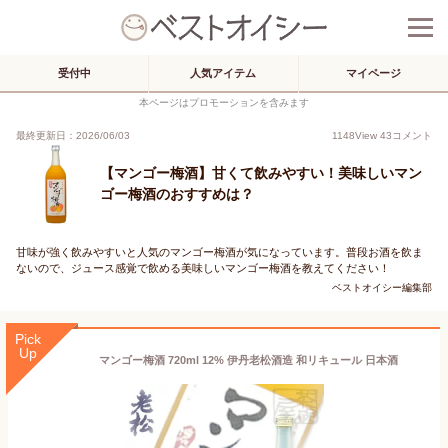
受付中
人気アイテム
マイページ
本ページはプロモーションを含みます
最終更新日：2026/06/03
1148
View
43
コメント
【マンゴー梅酒】甘くて飲みやすい！美味しいマン
ゴー梅酒のおすすめは？
甘味が強く飲みやすいと人気のマンゴー梅酒が気になっています。普段お酒を飲ま
ないので、ジュース感覚で飲める美味しいマンゴー梅酒を教えてください！
ベストオイシー編集部
Pick
Up
マンゴー梅酒 720ml 12% 伊丹老松酒造 和リキュール 日本酒