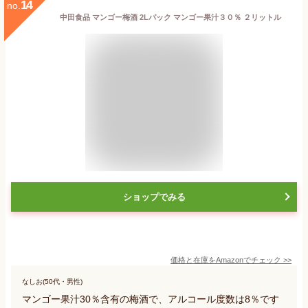
14
no.
中田食品 マンゴー梅酒 2Lパック マンゴー果汁３０％ ２リットル
ショップでみる
価格と在庫を
Amazon
でチェック
>>
なしお(50代・男性)
マンゴー果汁30％含有の梅酒で、アルコール度数は8％です