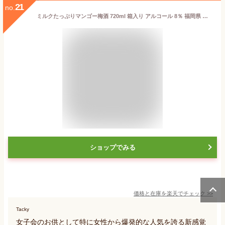
21
no.
ミルクたっぷりマンゴー梅酒 720ml 箱入り アルコール 8％ 福岡県 研醸 梅酒 ギフト
ショップでみる
価格と在庫を
楽天
でチェック
>>
Tacky
女子会のお供として特に女性から爆発的な人気を誇る新感覚