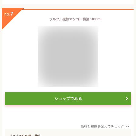
7
no.
フルフル完熟マンゴー梅酒 1800ml
ショップでみる
価格と在庫を
楽天
でチェック
>>
まさまさa(60代・男性)