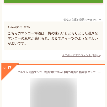
価格と在庫を
楽天
でチェック
>>
Toshimi(60代・男性)
こちらのマンゴー梅酒は、梅の味わいととろりとした濃厚な
マンゴーの風味が感じられ、まるでスィーツのような味わい
がよいです。
全てのおすすめコメント
(
1
件)
>
17
no.
フルフル 完熟マンゴー梅酒 9度 720ml【山の壽酒造 福岡県 マンゴー 梅酒 リキュール】