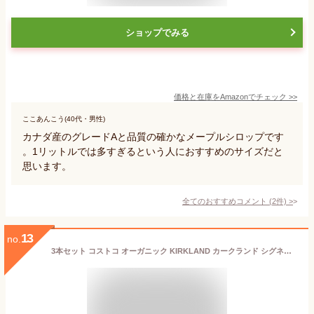
ショップでみる
価格と在庫を
Amazon
でチェック
>>
ここあんこう(40代・男性)
カナダ産のグレードAと品質の確かなメープルシロップです
。1リットルでは多すぎるという人におすすめのサイズだと
思います。
全てのおすすめコメント
(
2
件)
>
13
no.
3本セット コストコ オーガニック KIRKLAND カークランド シグネチャー オーガニックメープルシロップ 1329g 大容量 全国一律送料無料 あす楽 賞味期限 2024/7/16以降