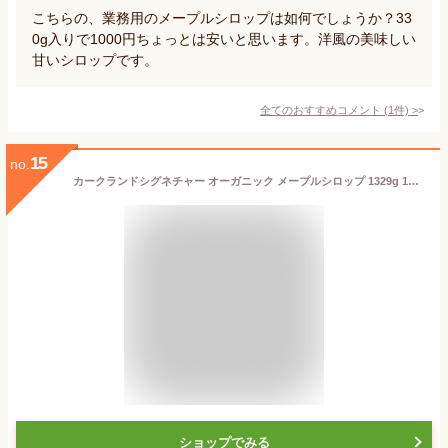
こちらの、業務用のメープルシロップは如何でしょうか？33
0g入りで1000円ちょっとは安いと思います。洋風の美味しい
甘いシロップです。
全てのおすすめコメント
(
1
件)
>
15
no.
カークランドシグネチャー オーガニック メープルシロップ 1329g 1L Kirkland Signature Organic Maple Syrup
ショップでみる