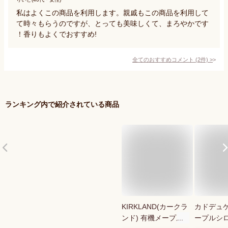
私はよくこの商品を利用します。親戚もこの商品を利用して
て時々もらうのですが、とっても美味しくて、まろやかです
！香りもよくでおすすめ!
全てのおすすめコメント
(
2
件)
>
ランキング内で紹介されている商品
KIRKLAND(カークラ
カドデュケ
ンド) 有機メープル
ープルシロ