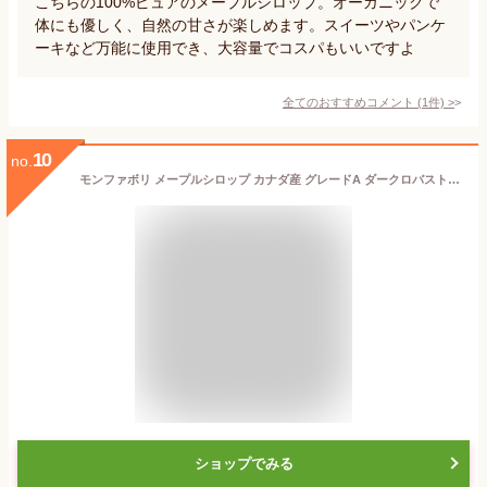
こちらの100%ピュアのメープルシロップ。オーガニックで
体にも優しく、自然の甘さが楽しめます。スイーツやパンケ
ーキなど万能に使用でき、大容量でコスパもいいですよ
全てのおすすめコメント
(
1
件)
>
10
no.
モンファボリ メープルシロップ カナダ産 グレードA ダークロバストテイスト 大容量(1L)【Mon Favori(モンファボリ)】
ショップでみる