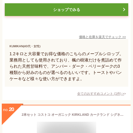
ショップでみる
価格と在庫を
楽天
でチェック
>>
KUMIKAN(40代・女性)
1.2キロと大容量でお得な価格のこちらのメープルシロップ。
業務用としても使用されており、楓の樹液だけを煮詰めて作
られた天然甘味料で、アンバー・ダーク・ベリーダークの3
種類から好みのものが選べるのもいいです。トーストやパン
ケーキなど様々な使い方ができますよ。
全てのおすすめコメント
(
1
件)
>
20
no.
2本セット コストコ オーガニック KIRKLAND カークランド シグネチャー オーガニックメープルシロップ 1329g 大容量 全国一律送料無料 あす楽 賞味期限 2024/7/16以降