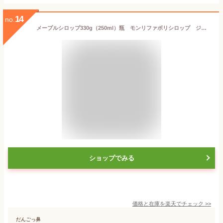
14
no.
メープルシロップ330g（250ml）瓶 モンリファボリシロップ ジャム・はちみつ 洋風調味料【常温食品】【業務用食材】
ショップでみる
価格と在庫を
楽天
でチェック
>>
だんごっ鼻