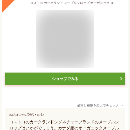
コストコ カークランド メープルシロップ オーガニック 1L
ショップでみる
価格と在庫を
楽天
でチェック
>>
めがねちゃん(50代・女性)
コストコのカークランドシグネチャーブランドのメープルシ
ロップはいかがでしょう。カナダ産のオーガニックメープル