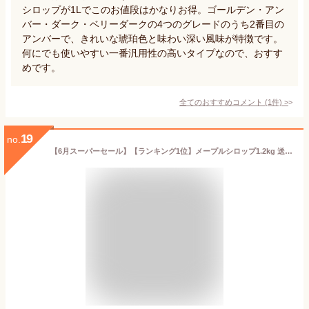
シロップが1Lでこのお値段はかなりお得。ゴールデン・アン
バー・ダーク・ベリーダークの4つのグレードのうち2番目の
アンバーで、きれいな琥珀色と味わい深い風味が特徴です。
何にでも使いやすい一番汎用性の高いタイプなので、おすす
めです。
全てのおすすめコメント
(
1
件)
>
19
no.
【6月スーパーセール】【ランキング1位】メープルシロップ1.2kg 送料無料 GradeA アンバー ダーク ベリーダーク リピーター続出 カナダ ケベック州 業務用 大容量 プロ 御用達 本物 人気 国内充填 クインビー maple 安心 安全 めーぷる クインビーガーデン 缶 おしゃれ