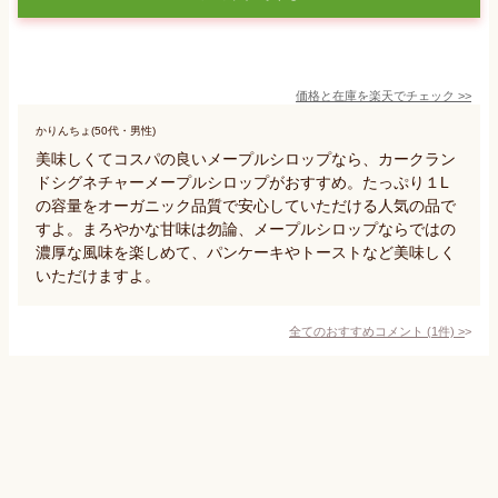
価格と在庫を
楽天
でチェック
>>
かりんちょ(50代・男性)
美味しくてコスパの良いメープルシロップなら、カークラン
ドシグネチャーメープルシロップがおすすめ。たっぷり１L
の容量をオーガニック品質で安心していただける人気の品で
すよ。まろやかな甘味は勿論、メープルシロップならではの
濃厚な風味を楽しめて、パンケーキやトーストなど美味しく
いただけますよ。
全てのおすすめコメント
(
1
件)
>