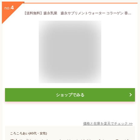
4
no.
【送料無料】森永乳業 森永サプリメントウォーター コラーゲン 香るりんご水 330ml 12本 ケース販売 コラーゲン ヒアルロン酸 低カロリー ジュース サプリメントドリンク りんご 手軽 持ち運びできる 賞味期限長持ち
ショップでみる
価格と在庫を
楽天
でチェック
>>
ころころあい(40代・女性)