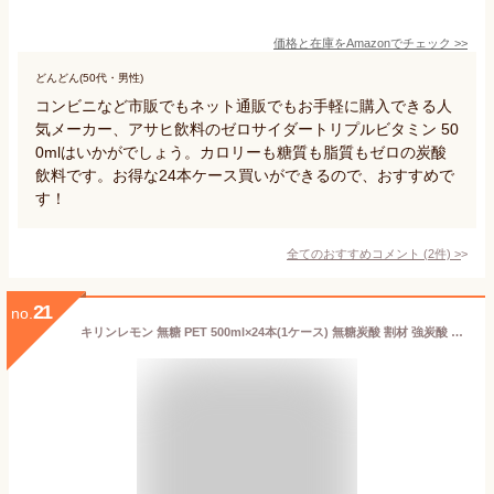
価格と在庫を
Amazon
でチェック
>>
どんどん(50代・男性)
コンビニなど市販でもネット通販でもお手軽に購入できる人
気メーカー、アサヒ飲料のゼロサイダートリプルビタミン 50
0mlはいかがでしょう。カロリーも糖質も脂質もゼロの炭酸
飲料です。お得な24本ケース買いができるので、おすすめで
す！
全てのおすすめコメント
(
2
件)
>
21
no.
キリンレモン 無糖 PET 500ml×24本(1ケース) 無糖炭酸 割材 強炭酸 お取り寄せ