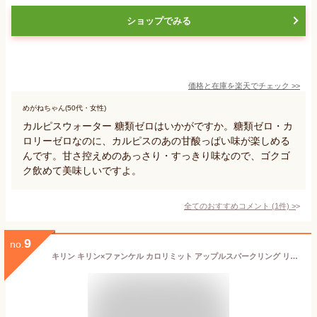
ショップでみる
価格と在庫を
楽天
でチェック
>>
めがねちゃん(50代・女性)
カルピスウォーター 糖類ゼロはいかがですか。糖類ゼロ・カ
ロリーゼロなのに、カルピスのあの甘酸っぱい味が楽しめる
んです。甘さ控えめのあっさり・すっきり味なので、ゴクゴ
ク飲めて美味しいですよ。
全てのおすすめコメント
(
1
件)
>
9
no.
キリン キリン×ファンケル カロリミット アップルスパークリング リフレッシュ 500mlペットボトル×24本入｜ 送料無料 ファンケル 低カロリー 健康 アップル