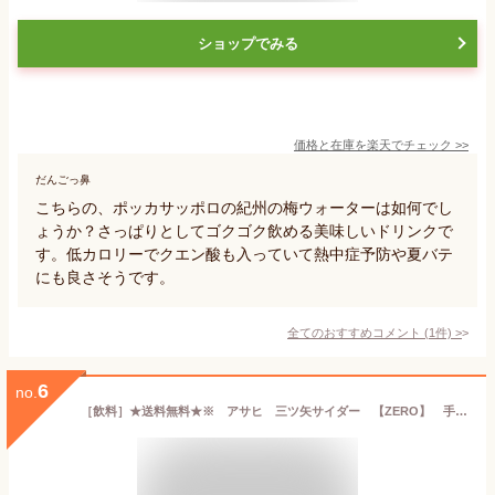
ショップでみる
価格と在庫を
楽天
でチェック
>>
だんごっ鼻
こちらの、ポッカサッポロの紀州の梅ウォーターは如何でし
ょうか？さっぱりとしてゴクゴク飲める美味しいドリンクで
す。低カロリーでクエン酸も入っていて熱中症予防や夏バテ
にも良さそうです。
全てのおすすめコメント
(
1
件)
>
6
no.
［飲料］★送料無料★※ アサヒ 三ツ矢サイダー 【ZERO】 手売り用 500mlPET 1ケース24本入り （24本セット）（カロリーゼロ）