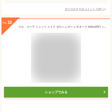
全てのおすすめコメント
(
1
件)
>
12
no.
コカ・コーラ ミニッツ メイド ゼロシュガー レモネード 600mlPET ×24本
ショップでみる