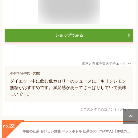
ショップでみる
価格と在庫を
楽天
でチェック
>>
ポポロろ(40代・女性)
ダイエット中に飲む低カロリーのジュースに、キリンレモン
無糖がおすすめです。満足感があってさっぱりしていて美味
しいです。
全てのおすすめコメント
(
3
件)
>
22
no.
午後の紅茶 おいしい無糖 ペットボトル 紅茶(500ml*24本入)【午後の紅茶】[お茶]