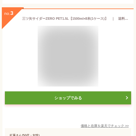
3
no.
三ツ矢サイダーZERO PET1.5L【1500ml×8本(1ケース)】 ｜ 送料無料 倉庫出荷 アサヒ飲料 ペットボトル 炭酸 ジュース 糖質0 カロリー0 三ツ矢 サイダー ゼロ
ショップでみる
価格と在庫を
楽天
でチェック
>>
紅葉さん(50代・女性)