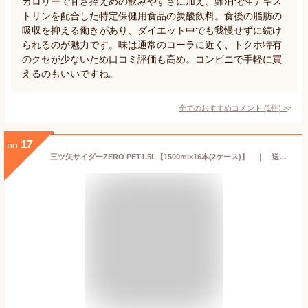
カロリーで甘さ控えめの飲みやすさに加え、難消化性デキス
トリンを配合した特定保健用食品の炭酸飲料。食後の脂肪の
吸収を抑える働きがあり、ダイエット中でも我慢せずに続け
られるのが魅力です。味は通常のコーラに近く、トクホ特有
のクセが少ないため口コミ評価も高め。コンビニで手軽に買
えるのもいいですね。
全てのおすすめコメント
(
1
件)
>
17
no.
三ツ矢サイダーZERO PET1.5L【1500ml×16本(2ケース)】 ｜ 送料無料 倉庫出荷 アサヒ飲料 ペットボトル 炭酸 ジュース 糖質0 カロリー0 三ツ矢 サイダー ゼロ