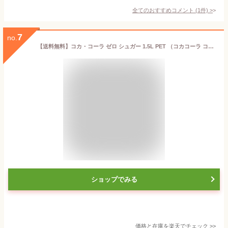
全てのおすすめコメント
(
1
件)
>
7
no.
【送料無料】コカ・コーラ ゼロ シュガー 1.5L PET （コカコーラ コカ コーラ コーク coke 炭酸 ジュース ハイボール ソフトドリンク 飲み物 飲物 ドリンク 飲料 炭酸飲料 ペットボトル ペット ボトル 0 カロリー ゼロカロリー カロリーオフ 1500ml）
ショップでみる
価格と在庫を
楽天
でチェック
>>