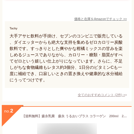
価格と在庫を
Amazon
でチェック
>>
Tacky
大手アサヒ飲料が手掛け、セブンのコンビニで販売している
、ダイエッターからも絶大な支持を集めるゼロカロリー炭酸
飲料です。すっきりとした爽やかな柑橘ミックスの甘みを楽
しめるジュースでありながら、カロリー・糖類・脂質がすべ
てゼロという嬉しい仕上がりになっています。さらに、不足
しがちな食物繊維もレタス約3個分、1日分のビタミンCも一
度に補給でき、口寂しいときの置き換えや健康的な水分補給
にうってつけです。
全てのおすすめコメント
(
2
件)
>
2
no.
【送料無料】森永乳業 森永 うるおいプラス コラーゲン 200ml 24本 1ケース ケース販売 アセロラ ビタミンC 低カロリー ジュース 飲み切りサイズ サプリメントドリンク 手軽 賞味期限長持ち