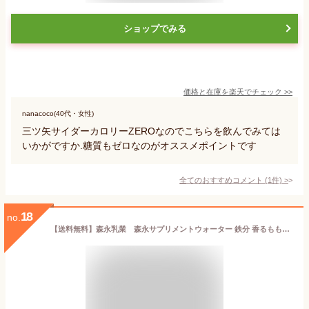
ショップでみる
価格と在庫を
楽天
でチェック
>>
nanacoco(40代・女性)
三ツ矢サイダーカロリーZEROなのでこちらを飲んでみては
いかがですか.糖質もゼロなのがオススメポイントです
全てのおすすめコメント
(
1
件)
>
18
no.
【送料無料】森永乳業 森永サプリメントウォーター 鉄分 香るもも水 330ml 12本 1ケース ケース販売 鉄分 ビタミンB12 低カロリー ジュース サプリメントドリンク 桃 手軽 持ち運びできる 賞味期限長持ち