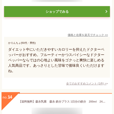
ショップでみる
価格と在庫を
楽天
でチェック
>>
かりんちょ(50代・男性)
ダイエット中にいただきやすいカロリーを抑えたドクターペ
ッパーがおすすめ。フルーティーかつスパイシーなドクター
ペッパーならではの心地よい風味をゴクっと爽快に楽しめる
人気商品です。あっさりとした甘味で後味良くいただけます
ね。
全てのおすすめコメント
(
1
件)
>
14
no.
【送料無料】森永乳業 森永 鉄分プラス 1日分の鉄分 200ml 24本 1ケース ケース販売 鉄分補給 プルーン グレープ 低カロリー ジュース 飲み切りサイズ サプリメントドリンク 手軽 賞味期限長持ち