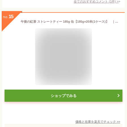
全てのおすすめコメント
(
1
件)
>
15
no.
午後の紅茶 ストレートティー 185g 缶【185g×20本(1ケース)】 ｜ 送料無料 倉庫出荷 キリンビバレッジ 甘さすっきり 低カロリー 紅茶 アイスティー 缶ジュース 小容量
ショップでみる
価格と在庫を
楽天
でチェック
>>