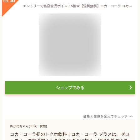
16
no.
エントリーで当店全品ポイント5倍★【送料無料】コカ・コーラ コカ・コーラ プラス 470mlペットボトル 24本入 (コカコーラプラス 特保 トクホ 特定保健用食品 カロリーゼロ ゼロカロリー) ※北海道800円・東北400円の別途送料加算
ショップでみる
価格と在庫を
楽天
でチェック
>>
めがねちゃん(50代・女性)
コカ・コーラ初のトクホ飲料！コカ・コーラ プラスは、ゼロ