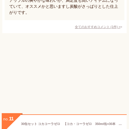
アップルの爽やかな味わいが、満足度も高いアイテムになっ
ていて、オススメかと思いますし炭酸がさっぱりとした仕上
がりです。
全てのおすすめコメント
(
1
件)
>
11
no.
30缶セット コカコーラゼロ 【コカ・コーラゼロ 350ml缶×30本 炭酸飲料 コカコーラZERO コカ・コーラZERO 】【コストコ通販】＃8