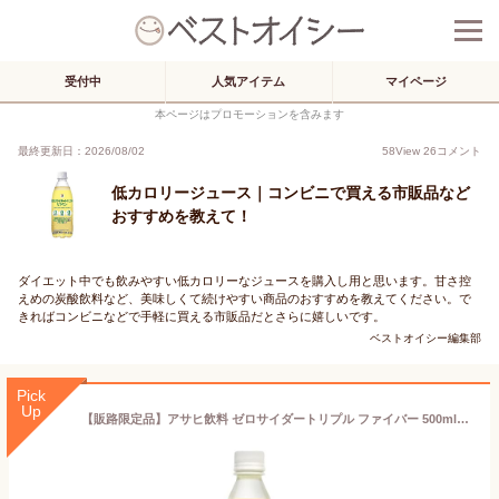
受付中
人気アイテム
マイページ
本ページはプロモーションを含みます
最終更新日：2026/08/02
58
View
26
コメント
低カロリージュース｜コンビニで買える市販品など
おすすめを教えて！
ダイエット中でも飲みやすい低カロリーなジュースを購入し用と思います。甘さ控
えめの炭酸飲料など、美味しくて続けやすい商品のおすすめを教えてください。で
きればコンビニなどで手軽に買える市販品だとさらに嬉しいです。
ベストオイシー編集部
Pick
Up
【販路限定品】アサヒ飲料 ゼロサイダートリプル ファイバー 500ml×12本