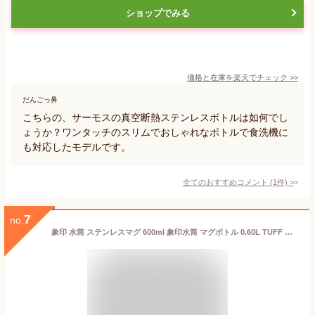
ショップでみる
価格と在庫を
楽天
でチェック
>>
だんごっ鼻
こちらの、サーモスの真空断熱ステンレスボトルは如何でし
ょうか？ワンタッチのスリムでおしゃれなボトルで食洗機に
も対応したモデルです。
全てのおすすめコメント
(
1
件)
>
7
no.
象印 水筒 ステンレスマグ 600ml 象印水筒 マグボトル 0.60L TUFF お手入れ簡単 シームレスせん 保温・保冷 スポーツドリンク対応 大容量 アイスグレー フォレストグレー 純正品 メーカー保証対応 初期不良対応 メーカー様お取引あり