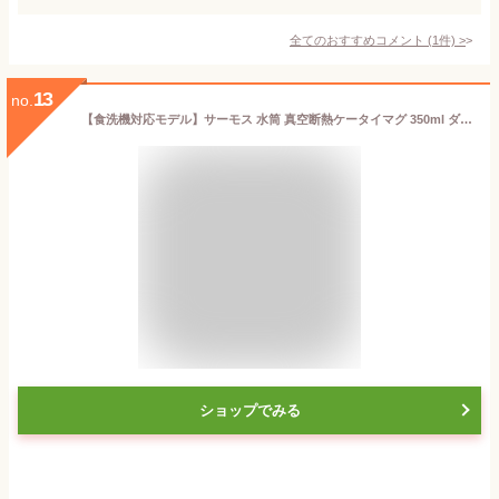
全てのおすすめコメント
(
1
件)
>
13
no.
【食洗機対応モデル】サーモス 水筒 真空断熱ケータイマグ 350ml ダークネイビー JOR-350 DNVY 送料無料
ショップでみる