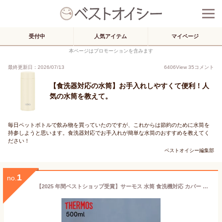
受付中
人気アイテム
マイページ
本ページはプロモーションを含みます
最終更新日：2026/07/13
6406
View
35
コメント
【食洗器対応の水筒】お手入れしやすくて便利！人
気の水筒を教えて。
毎日ペットボトルで飲み物を買っていたのですが、これからは節約のために水筒を
持参しようと思います。食洗器対応でお手入れが簡単な水筒のおすすめを教えてく
ださい！
ベストオイシー編集部
1
no.
【2025 年間ベストショップ受賞】サーモス 水筒 食洗機対応 カバー ポーチ プレゼント JOR-500 500ml 保温 保冷 ケータイマグ スポーツドリンク対応 真空断熱 ケータイマグ Thermos