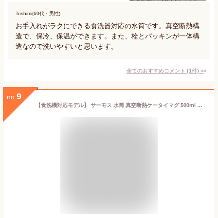
Toshimi(60代・男性)
お手入れがラクにできる食洗器対応の水筒です。真空断熱構
造で、保冷、保温ができます。また、栓とパッキンが一体構
造なので洗いやすいと思います。
全てのおすすめコメント
(
1
件)
>
9
no.
【食洗機対応モデル】 サーモス 水筒 真空断熱ケータイマグ 500ml スノーホワイト 飲み口外せてお手入れ簡単 軽量タイプ ワンタッチオープン ステンレス ボトル 保温保冷 JNL-S500 SN-WH