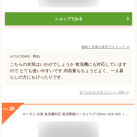
ショップでみる
価格と在庫を
楽天
でチェック
>>
ガブガブ(50代・男性)
こちらの水筒はいかがでしょうか 食洗機にも対応しています
ので とても使いやすいです 内容量もちょうどよく、一人暮
らしの方にもぴったりです。
全てのおすすめコメント
(
4
件)
>
20
no.
サーモス 水筒 食洗機対応 真空断熱ケータイマグ 500ml JOK-500 ｜ THERMOS 軽量 コンパクト ステンレス 携帯マグ マグボトル 保温 保冷 直飲み 子供 大人 キッズ 0.5L