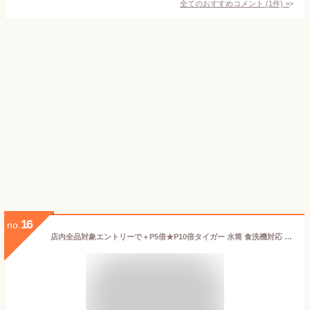
全てのおすすめコメント
(
1
件)
>
16
no.
店内全品対象エントリーで＋P5倍★P10倍タイガー 水筒 食洗機対応 スポーツドリンク対応 スクリュー 500ml 保冷 保温 軽量 パッキン一体型 無重力ボトル MMZ-W050 らくらくキャップ「24S」