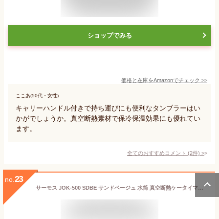
ショップでみる
価格と在庫を
Amazon
でチェック
>>
ここあ(50代・女性)
キャリーハンドル付きで持ち運びにも便利なタンブラーはい
かがでしょうか。真空断熱素材で保冷保温効果にも優れてい
ます。
全てのおすすめコメント
(
2
件)
>
23
no.
サーモス JOK-500 SDBE サンドベージュ 水筒 真空断熱ケータイマグ 500ml 食洗機対応モデル 送料無料 【SK03850】