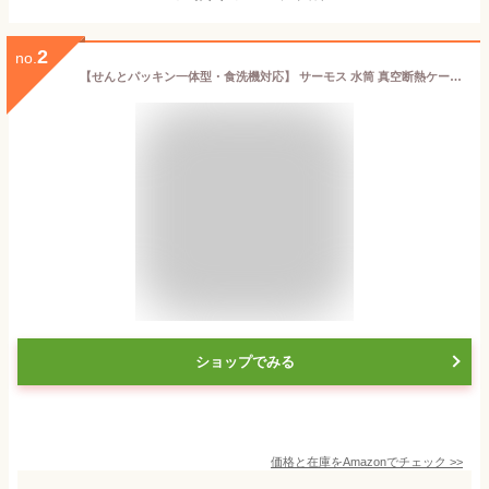
2
no.
【せんとパッキン一体型・食洗機対応】 サーモス 水筒 真空断熱ケータイマグ 350ml アイボリー 隅々まで簡単に洗える 全てのパーツ食洗機OK ステンレス ボトル 軽量コンパクト JOQ-351 IV
ショップでみる
価格と在庫を
Amazon
でチェック
>>