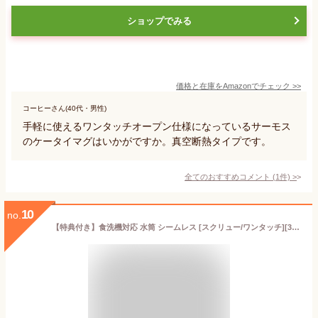
ショップでみる
価格と在庫を
Amazon
でチェック
>>
コーヒーさん(40代・男性)
手軽に使えるワンタッチオープン仕様になっているサーモス
のケータイマグはいかがですか。真空断熱タイプです。
全てのおすすめコメント
(
1
件)
>
10
no.
【特典付き】食洗機対応 水筒 シームレス [スクリュー/ワンタッチ][350ml/500ml/700ml] | 水筒 食洗機 ボトル 洗いやすい すいとう 直飲み 子供 大人 軽い 保温 保冷 パッキンなし ゴムパッキン シリコン 軽量 無地 350 500 700 ステンレス パッキン一体