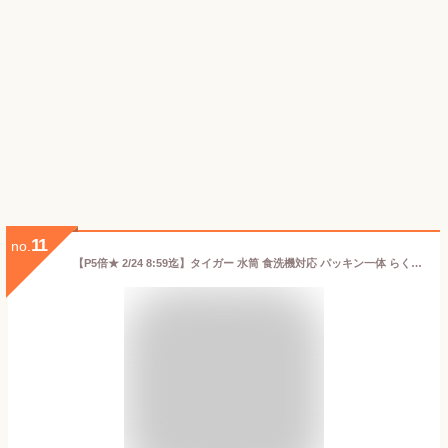
11
no.
【P5倍★ 2/24 8:59迄】タイガー 水筒 食洗機対応 パッキン一体 らくらくキャップ 真空断熱 ボトル MMZ-W060 600ml コンパクト 軽量 清潔 保温 保冷 直飲み おしゃれ ステンレスボトル サハラ 食洗機 ブラック ホワイト タイガー