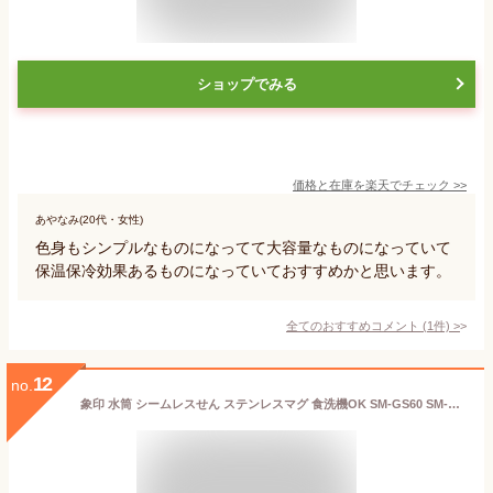
ショップでみる
価格と在庫を
楽天
でチェック
>>
あやなみ(20代・女性)
色身もシンプルなものになってて大容量なものになっていて
保温保冷効果あるものになっていておすすめかと思います。
全てのおすすめコメント
(
1
件)
>
12
no.
象印 水筒 シームレスせん ステンレスマグ 食洗機OK SM-GS60 SM-GS72 保温 保冷 600ml 720ml マグボトル お手入れ簡単 ブラック ホワイト グリーン パープル 子ども 中学生 高校生 大人 女性 男性 ギフト プレゼント 純正品 メーカー保証対応 メーカー様お取引あり