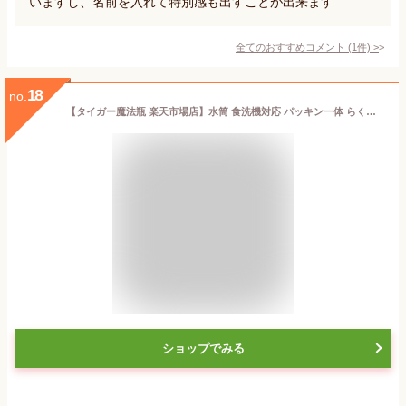
いますし、名前を入れて特別感も出すことが出来ます
全てのおすすめコメント
(
1
件)
>
18
no.
【タイガー魔法瓶 楽天市場店】水筒 食洗機対応 パッキン一体 らくらくキャップ 真空断熱 ボトル 350ml 500ml 600ml MMZ-W035 MMZ-W050 MMZ-W060 コンパクト 軽量 保温 保冷 直飲み おしゃれ ステンレスボトル サハラ 食洗機 ブラック ホワイト タイガー
ショップでみる