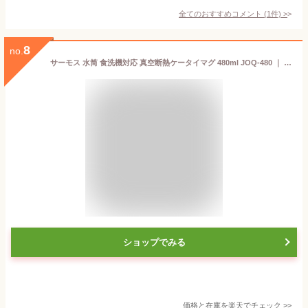
全てのおすすめコメント
(
1
件)
>
8
no.
サーモス 水筒 食洗機対応 真空断熱ケータイマグ 480ml JOQ-480 ｜ THERMOS 丸洗ユニット 洗いやすい 軽量 コンパクト 携帯マグ マグボトル 保温 保冷 スクリュータイプ 直飲み 子供
ショップでみる
価格と在庫を
楽天
でチェック
>>