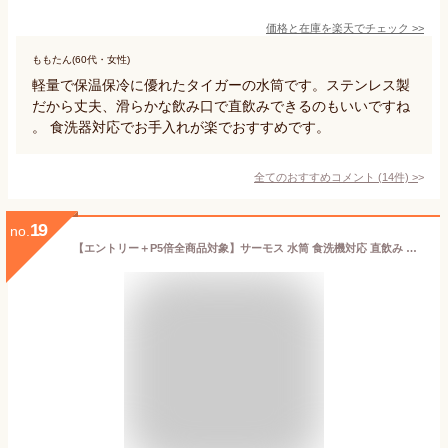
価格と在庫を
楽天
でチェック
>>
ももたん(60代・女性)
軽量で保温保冷に優れたタイガーの水筒です。ステンレス製
だから丈夫、滑らかな飲み口で直飲みできるのもいいですね
。 食洗器対応でお手入れが楽でおすすめです。
全てのおすすめコメント
(
14
件)
>
19
no.
【エントリー＋P5倍全商品対象】サーモス 水筒 食洗機対応 直飲み スクリュー 320ml JOV-320 真空断熱ケータイマグ タンブラー マグボトル スポーツドリンク対応 保温 保冷 広口 軽量 コーヒー 温活 【TOKU】