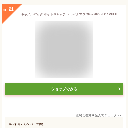
21
no.
キャメルバック ホットキャップ トラベルマグ 20oz 600ml CAMELBAK 保温 保冷 ステンレスボトル 保温ポット 保温機能 保冷機能 スポーツ おしゃれ ヨガ 水筒 マグタイプ アウトドア キャンプ スポーツ ジム 魔法瓶 食洗機対応 食器乾燥機対応 送料無料 ギフト ◇◇
ショップでみる
価格と在庫を
楽天
でチェック
>>
めがねちゃん(50代・女性)