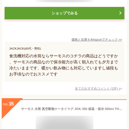
ショップでみる
価格と在庫を
Amazon
でチェック
>>
JACKJACK(40代・男性)
食洗機対応の水筒ならサーモスのコチラの商品はどうですか
、サーモスの商品なので保冷能力が高く朝入れても夕方まで
冷たいままです、暖かい飲み物にも対応していますし値段も
お手頃なのでおススメです
全てのおすすめコメント
(
1
件)
>
15
no.
サーモス 水筒 真空断熱ケータイマグ JOK-350 保温・保冷 500ml THERMOS 食洗器対応 丸洗い可能 スリムボトル スポーツ飲料OK/JOK-500【2023C