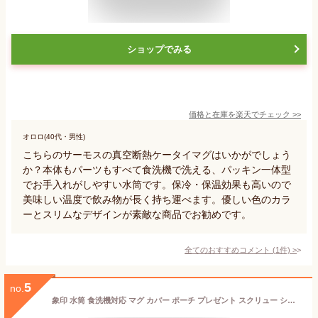
ショップでみる
価格と在庫を
楽天
でチェック
>>
オロロ(40代・男性)
こちらのサーモスの真空断熱ケータイマグはいかがでしょう
か？本体もパーツもすべて食洗機で洗える、パッキン一体型
でお手入れがしやすい水筒です。保冷・保温効果も高いので
美味しい温度で飲み物が長く持ち運べます。優しい色のカラ
ーとスリムなデザインが素敵な商品でお勧めです。
全てのおすすめコメント
(
1
件)
>
5
no.
象印 水筒 食洗機対応 マグ カバー ポーチ プレゼント スクリュー シームレスせん おしゃれ SU-AA48 480ml 保温 保冷 ステンレスボトル 軽量 スポーツドリンクOK