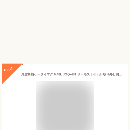
4
no.
真空断熱ケータイマグ 0.48L JOQ-481 サーモス | ボトル 取り外し簡単 食洗機対応 食洗機 パッキン一体型 お手入れ簡単 真空断熱構造 保温 保冷 タンブラー マイボトル カップ 蓋付き 携帯 マグ マグボトル 水筒 持ち運び 通勤 オフィス 保温マグ 保冷マグ サーモスマグ