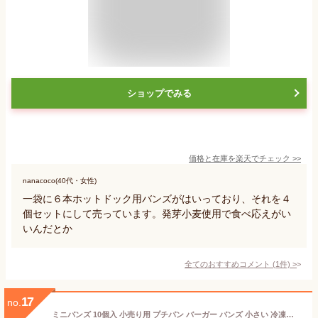
ショップでみる
価格と在庫を
楽天
でチェック
>>
nanacoco(40代・女性)
一袋に６本ホットドック用バンズがはいっており、それを４
個セットにして売っています。発芽小麦使用で食べ応えがい
いんだとか
全てのおすすめコメント
(
1
件)
>
17
no.
ミニバンズ 10個入 小売り用 プチパン バーガー バンズ 小さい 冷凍パン