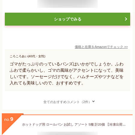
ショップでみる
価格と在庫を
Amazon
でチェック
>>
ころころあい(40代・女性)
ゴマがたっぷりのっているバンズはいかがでしょうか。ふわ
ふわで柔らかいし、ゴマの風味がアクセントになって、美味
しいです。ソーセージだけでなく、ハムチーズやツナなどを
入れても美味しいので、おすすめです。
全てのおすすめコメント（2件）
9
no.
ホットドッグ用 ロールパン お試し アソート 5種 計20個 【冷凍出荷】 業務用 イベント ロール ホットドッグ ハンバーガー パン 冷凍 バンズ ハンバーグ パティ パーティ 催し物 大量 大容量 お得用 カフェ 企画 レストラン