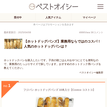
受付中
人気アイテム
マイページ
本ページはプロモーションを含みます
最終更新日：2025/04/08
4886
View
36
コメント
【ホットドッグバンズ】業務用ならではのコスパ！
人気のホットドッグパンは？
ホットドックパンを購入したいです。子供の朝ごはんやおやつにとても便利なの
で、業務用のたっぷりサイズで探しています。おすすめのホットドック用バンズを
教えてください。
ベストオイシー編集部
1
no.
フジパン ホットドッグバンズ 10本入り【Costco コストコ】