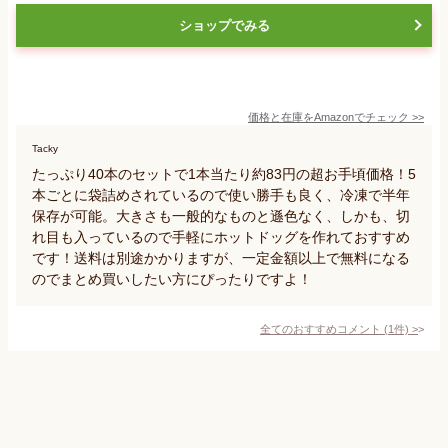
ショップでみる
価格と在庫を
Amazon
でチェック
>>
Tacky
たっぷり40本のセットで1本当たり約83円の超お手頃価格！5
本ごとに袋詰めされているので使い勝手も良く、冷凍で半年
保存が可能。大きさも一般的なものと遜色なく、しかも、切
れ目も入っているので手軽にホットドッグを作れておすすめ
です！送料は別途かかりますが、一定金額以上で無料になる
のでまとめ買いしたい方にぴったりですよ！
全てのおすすめコメント
(
1
件)
>