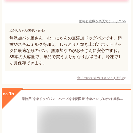
価格と在庫を
楽天
でチェック
>>
めがねちゃん(50代・女性)
無添加パン屋さん・むーにゃんの無添加ドッグパンです。卵
黄やスキムミルクを加え、しっとりと焼き上げたホットドッ
グに最適な形のパン。無添加なのがお子さんに安心ですね。
35本の大容量で、単品で買うよりかなりお得です。冷凍で1
ヶ月保存できます。
全てのおすすめコメント
(
1
件)
>
15
no.
業務用 冷凍ドッグパン ハーフ冷凍便国産 冷凍パン プロ仕様 業務用 工場直送 手作り バインミー（ベトナム風サンドイッチ） 送料無料 フランスパン サンドイッチ ラスク ホットドッグ コッペパン サンドイッチ パニーニ ホットサンド