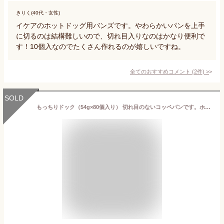
きりく(40代・女性)
イケアのホットドッグ用バンズです。やわらかいパンを上手
に切るのは結構難しいので、切れ目入りなのはかなり便利で
す！10個入なのでたくさん作れるのが嬉しいですね。
全てのおすすめコメント
(
2
件)
>
SOLD
もっちりドック（54g×80個入り） 切れ目のないコッペパンです。ホットドック等（沖縄・離島への配送不可） 業務用 冷凍パン生地 ホテル ペンション レストラン カフェ パーティー 学校 催事 イベント