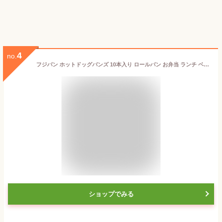
4
no.
フジパン ホットドッグバンズ 10本入り ロールパン お弁当 ランチ ベーカリー 食品 夜食 朝食 パーティー バーベキュー BBQ ハロウィン クリスマス 誕生日 おやつ 運動会 イベント コストコ 業務用 アレンジ 安い カロリー cal 賞味期限【Costco コストコ】
ショップでみる