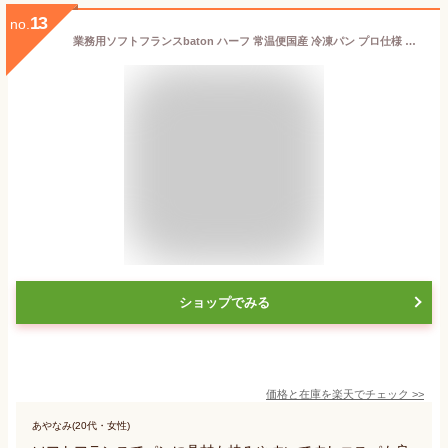
13
no.
業務用ソフトフランスbaton ハーフ 常温便国産 冷凍パン プロ仕様 業務用 工場直送 手作り バインミー（ベトナム風サンドイッチ） 送料無料 フランスパン サンドイッチ ラスク ホットドッグ コッペパン サンドイッチ パニーニ ホットサンド
ショップでみる
価格と在庫を
楽天
でチェック
>>
あやなみ(20代・女性)