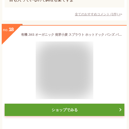
全てのおすすめコメント
(
1
件)
>
18
no.
有機 JAS オーガニック 発芽小麦 スプラウト ホットドック バンズ パン 乳製品不使用 6本 冷凍 パン 雑穀 ベジタリアン 非遺伝子組換え 保存料不使用
ショップでみる