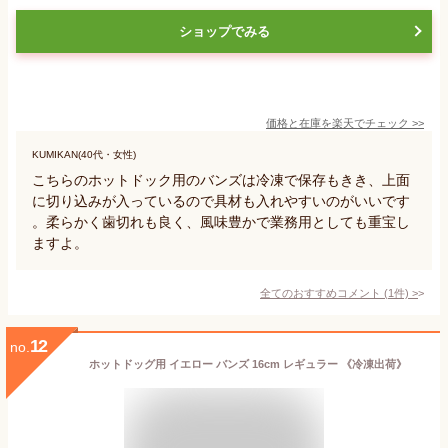
ショップでみる
価格と在庫を
楽天
でチェック
>>
KUMIKAN(40代・女性)
こちらのホットドック用のバンズは冷凍で保存もきき、上面
に切り込みが入っているので具材も入れやすいのがいいです
。柔らかく歯切れも良く、風味豊かで業務用としても重宝し
ますよ。
全てのおすすめコメント
(
1
件)
>
12
no.
ホットドッグ用 イエロー バンズ 16cm レギュラー 《冷凍出荷》