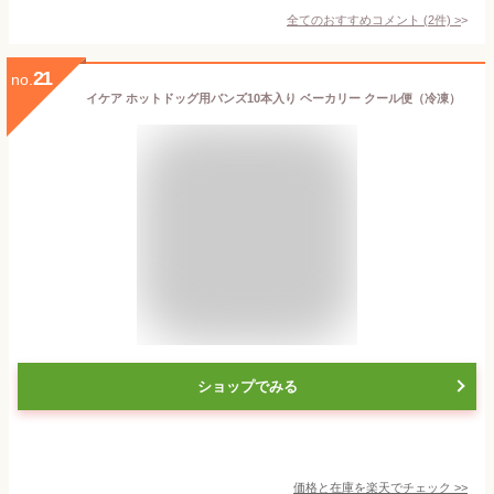
全てのおすすめコメント
(
2
件)
>
21
no.
イケア ホットドッグ用バンズ10本入り ベーカリー クール便（冷凍）
ショップでみる
価格と在庫を
楽天
でチェック
>>