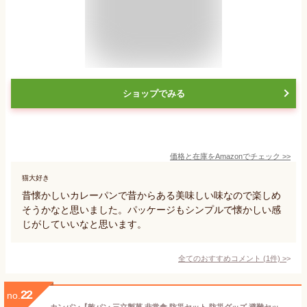
ショップでみる
価格と在庫を
Amazon
でチェック
>>
猫大好き
昔懐かしいカレーパンで昔からある美味しい味なので楽しめ
そうかなと思いました。パッケージもシンプルで懐かしい感
じがしていいなと思います。
全てのおすすめコメント
(
1
件)
>
22
no.
カンパン【乾パン 三立製菓 非常食 防災セット 防災グッズ 避難セット 非常持ち出し袋 非常持ち出しセット 5年保存 長期保存食 保存食】