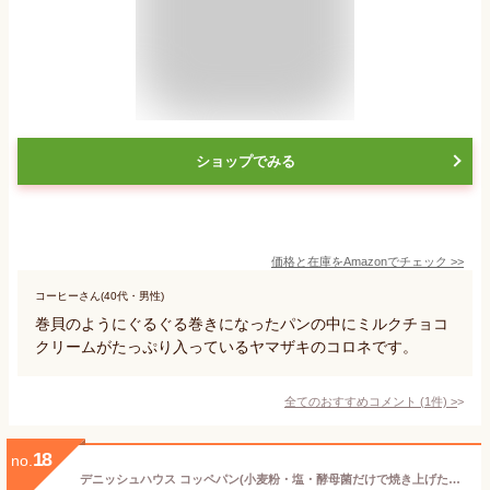
ショップでみる
価格と在庫を
Amazon
でチェック
>>
コーヒーさん(40代・男性)
巻貝のようにぐるぐる巻きになったパンの中にミルクチョコ
クリームがたっぷり入っているヤマザキのコロネです。
全てのおすすめコメント
(
1
件)
>
18
no.
デニッシュハウス コッペパン(小麦粉・塩・酵母菌だけで焼き上げたパン)5本×2セット