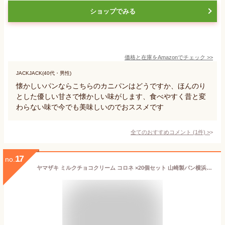
ショップでみる
価格と在庫を
Amazon
でチェック
>>
JACKJACK(40代・男性)
懐かしいパンならこちらのカニパンはどうですか、ほんのり
とした優しい甘さで懐かしい味がします、食べやすく昔と変
わらない味で今でも美味しいのでおススメです
全てのおすすめコメント
(
1
件)
>
17
no.
ヤマザキ ミルクチョコクリーム コロネ ×20個セット 山崎製パン横浜工場配送