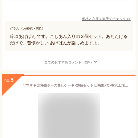
価格と在庫を
楽天
でチェック
>>
グラスマン(60代・男性)
冷凍あげぱん です。こしあん入りの３個セット。あたたける
だけで、昔懐かしい あげぱんが楽しめますよ。
全てのおすすめコメント（2件）
5
no.
ヤマザキ 北海道チーズ蒸しケーキ×20個セット 山崎製パン横浜工場製造品 ※ご注文確定後のキャンセルはできません。