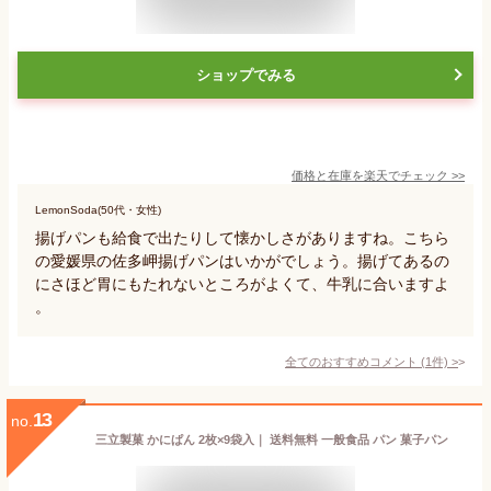
ショップでみる
価格と在庫を
楽天
でチェック
>>
LemonSoda(50代・女性)
揚げパンも給食で出たりして懐かしさがありますね。こちら
の愛媛県の佐多岬揚げパンはいかがでしょう。揚げてあるの
にさほど胃にもたれないところがよくて、牛乳に合いますよ
。
全てのおすすめコメント
(
1
件)
>
13
no.
三立製菓 かにぱん 2枚×9袋入｜ 送料無料 一般食品 パン 菓子パン