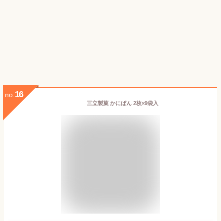
16
no.
三立製菓 かにぱん 2枚×9袋入