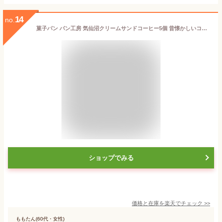
14
no.
菓子パン パン工房 気仙沼クリームサンドコーヒー5個 昔懐かしいコッペパン 柔らかくて美味しい地元で人気のパン【人気の菓子パン】クリームサンド【冷蔵】
ショップでみる
価格と在庫を
楽天
でチェック
>>
ももたん(60代・女性)