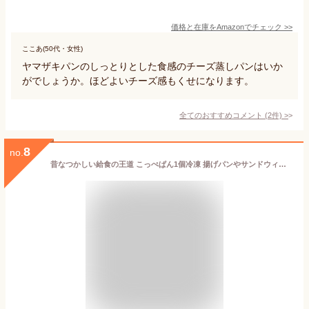
価格と在庫を
Amazon
でチェック
>>
ここあ(50代・女性)
ヤマザキパンのしっとりとした食感のチーズ蒸しパンはいか
がでしょうか。ほどよいチーズ感もくせになります。
全てのおすすめコメント
(
2
件)
>
8
no.
昔なつかしい給食の王道 こっぺぱん1個冷凍 揚げパンやサンドウィッチ ホットドッグ コッペパン パン屋の味 食パン