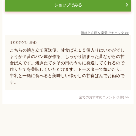
ショップでみる
価格と在庫を
楽天
でチェック
>>
オロロ(40代・男性)
こちらの焼き立て直送便、甘食ぱん１５個入りはいかがでし
ょうか？昔のパン屋が作る、しっかり詰まった昔ながらの甘
食ぱんです。焼きたてをその日のうちに発送してくれるので
作りたてを美味しくいただけます。トースターで焼いたり、
牛乳と一緒に食べると美味しい懐かしの甘食ぱんでお勧めで
す。
全てのおすすめコメント
(
1
件)
>