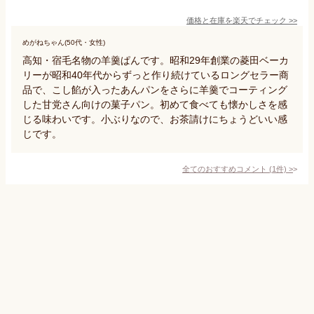
価格と在庫を
楽天
でチェック
>>
めがねちゃん(50代・女性)
高知・宿毛名物の羊羹ぱんです。昭和29年創業の菱田ベーカ
リーが昭和40年代からずっと作り続けているロングセラー商
品で、こし餡が入ったあんパンをさらに羊羹でコーティング
した甘党さん向けの菓子パン。初めて食べても懐かしさを感
じる味わいです。小ぶりなので、お茶請けにちょうどいい感
じです。
全てのおすすめコメント
(
1
件)
>