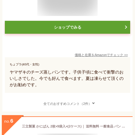
ショップでみる
価格と在庫を
Amazon
でチェック
>>
ちょプラ(40代・女性)
ヤマザキのチーズ蒸しパンです。子供子頃に食べて衝撃のお
いしさでした。今でも好んで食べます。夏は凍らせて頂くの
がお勧めです。
全てのおすすめコメント（2件）
6
no.
三立製菓 かにぱん 2枚×9袋入×(2ケース)｜ 送料無料 一般食品 パン 菓子パン