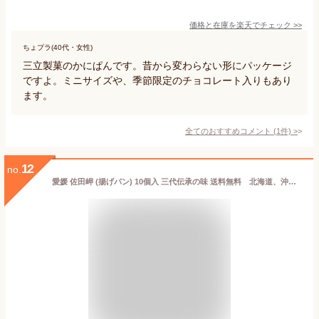
価格と在庫を
楽天
でチェック
>>
ちょプラ(40代・女性)
三立製菓のかにぱんです。昔から変わらない形にパッケージ
ですよ。ミニサイズや、季節限定のチョコレート入りもあり
ます。
全てのおすすめコメント
(
1
件)
>
12
no.
愛媛 佐田岬 (揚げパン) 10個入 三代伝承の味 送料無料 北海道、沖縄、東北は別途送料 宇和海の幸問屋 愛媛百貨店