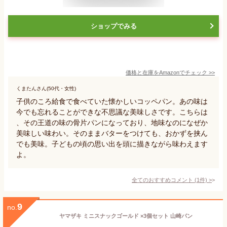
ショップでみる
価格と在庫を
Amazon
でチェック
>>
くまたんさん(50代・女性)
子供のころ給食で食べていた懐かしいコッペパン。あの味は
今でも忘れることができな不思議な美味しさです。こちらは
、その王道の味の骨片パンになっており、地味なのになぜか
美味しい味わい。そのままバターをつけても、おかずを挟ん
でも美味。子どもの頃の思い出を頭に描きながら味わえます
よ。
全てのおすすめコメント
(
1
件)
>
9
no.
ヤマザキ ミニスナックゴールド ×3個セット 山崎パン