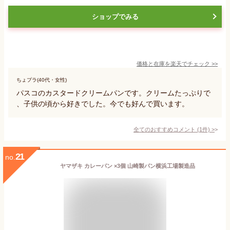
ショップでみる
価格と在庫を
楽天
でチェック
>>
ちょプラ(40代・女性)
パスコのカスタードクリームパンです。クリームたっぷりで
、子供の頃から好きでした。今でも好んで買います。
全てのおすすめコメント
(
1
件)
>
21
no.
ヤマザキ カレーパン ×3個 山崎製パン横浜工場製造品