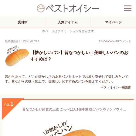
受付中
人気アイテム
マイページ
本ページはプロモーションを含みます
最終更新日：2026/07/14
12656
View
49
コメント
【懐かしいパン】昔なつかしい！美味しいパンのお
すすめは？
昔からあって、どこか懐かしさのあるパンをネットでお取り寄せして楽しみたいで
す。昔ながらの味・加工で、美味しいおすすめのパンを教えてください。
ベストオイシー編集部
1
no.
昔なつかしい給食の王道 こっぺぱん1個冷凍 揚げパンやサンドウィッチ ホットドッグ コッペパン パン屋の味 食パン