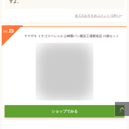
すよ。
全てのおすすめコメント
(
1
件)
>
23
no.
ヤマザキ イチゴスペシャル 山崎製パン横浜工場製造品 ×3個セット
ショップでみる