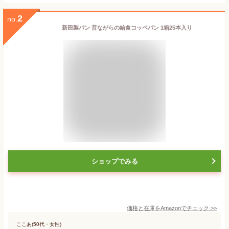
2
no.
新田製パン 昔ながらの給食コッペパン 1箱25本入り
ショップでみる
価格と在庫を
Amazon
でチェック
>>
ここあ(50代・女性)