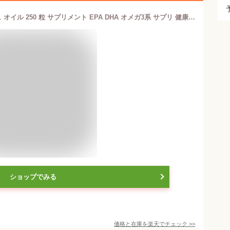
ネイチャーメイド スーパー フィッシュ オイル 250 粒 サプリメント EPA DHA オメガ3系 サプリ 健康食品 毎日 魚 油 成分 原材料 成分 原料 大容量 つぶ 天然 自然 由来 ブランド メーカー オリジナル【Costco コストコ 通販】【Costco コストコ】
ショップでみる
価格と在庫を
楽天
でチェック
>>