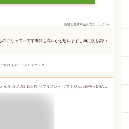
価格と在庫を
楽天
でチェック
>>
ものになっていて栄養価も高いかと思いますし満足度も高い
てのおすすめコメント（2件）
カークランドシグネチャー フィッシュオイル オメガ3 180 粒 サプリメント ソフトジェルEPA＋DHA 700mg含有 魚油1,200mg オメガ3脂肪酸 コレステロール オイル 油 健康食品 成分 製品 サプリ 効果 魚 配合 原材料 原料 大容量 ボトル ストック 収納【コストコ Costco 通販】