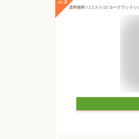
3
no.