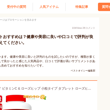
受付中の質問
人気アイテム
特集記事
質問
ージはプロモーションを含みます
104
View
26
コメント
トおすすめは？健康や美容に良いや口コミで評判が良
えてください。
います。健康や美容に良いと評判のものを試したいのですが、種類が多く
んで良かったと感じた人気商品や、口コミで評価が高いサプリメントがあ
も含めておすすめを知りたいです。
ベストオイシー編集部
≪500粒≫【KIRKLAND】カークランド ビタミンC & ローズヒップ 小粒タイプ タブレット ローズヒップパウダー入りビタミン サプリ サプリメント ビタミンC 美容 健康 Kirkland Signature Vitamin C with Rose Hips【costco コストコ コストコ通販】★送料無料★