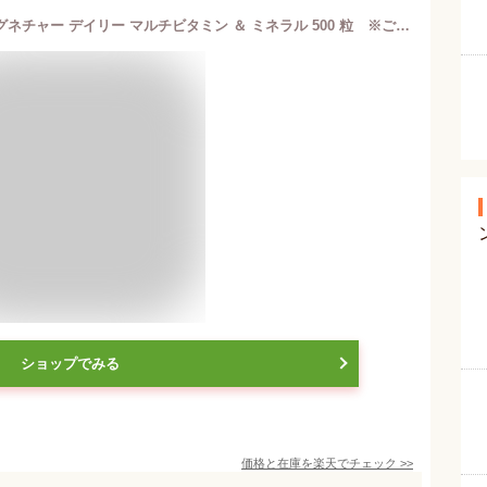
送料無料！(コストコ) カークランドシグネチャー デイリー マルチビタミン ＆ ミネラル 500 粒 ※ご注文後2-3日以内にお届けします
ショップでみる
価格と在庫を
楽天
でチェック
>>