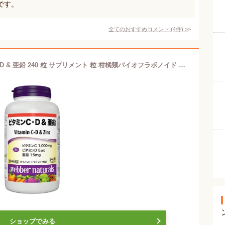
です。
全てのおすすめコメント
(
4
件)
>
ウェバー・ナチュラルズ ビタミン C・D & 亜鉛 240 粒 サプリメント 粒 柑橘類バイオフラボノイド ビタミンCサプリメント サプリ 栄養 効果 効能 美容 化粧品 つぶ 形状 形 タイプ 柑橘 風味 フレーバー 味 亜鉛サプリメント【Costco コストコ 通販】【Costco コストコ】
ショップでみる