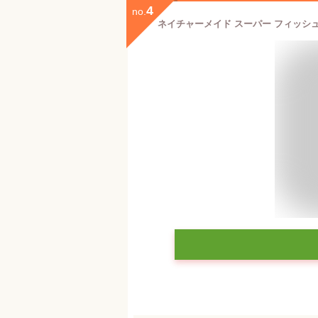
4
no.