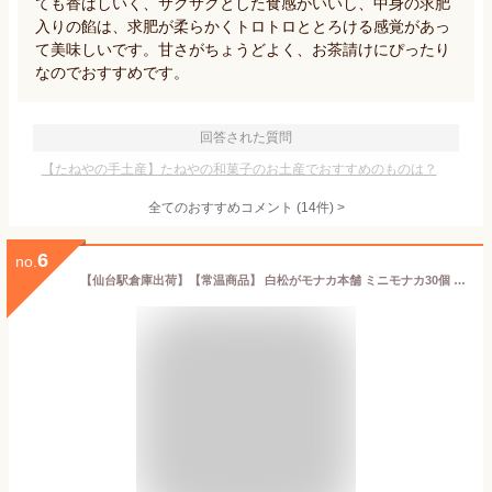
ても香ばしいく、サクサクとした食感がいいし、中身の求肥
入りの餡は、求肥が柔らかくトロトロととろける感覚があっ
て美味しいです。甘さがちょうどよく、お茶請けにぴったり
なのでおすすめです。
回答された質問
【たねやの手土産】たねやの和菓子のお土産でおすすめのものは？
全てのおすすめコメント
(
14
件)
>
6
no.
【仙台駅倉庫出荷】【常温商品】 白松がモナカ本舗 ミニモナカ30個 東北 お土産 みやげ 東北みやげ お菓子 スイーツ グルメ お中元 お取り寄せ ギフト プレゼント のし可 御歳暮 内祝い