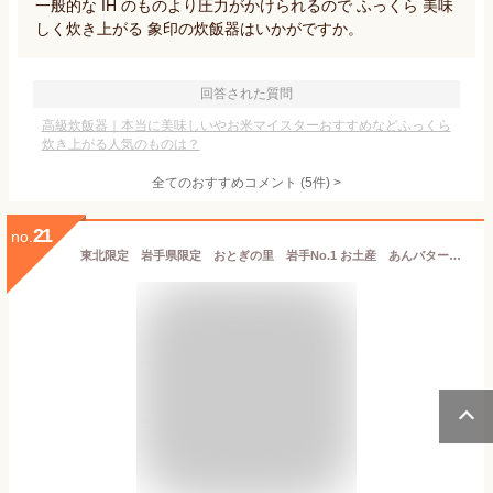
一般的な IH のものより圧力がかけられるので ふっくら 美味
しく炊き上がる 象印の炊飯器はいかがですか。
回答された質問
高級炊飯器｜本当に美味しいやお米マイスターおすすめなどふっくら
炊き上がる人気のものは？
全てのおすすめコメント
(
5
件)
>
21
no.
東北限定 岩手県限定 おとぎの里 岩手No.1 お土産 あんバターサンドクッキー 菓子 18個