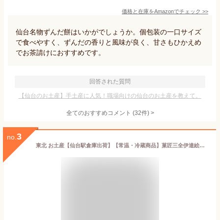
価格と在庫を
Amazon
でチェック
>>
仙台名物ずんだ餅はいかがでしょうか。個包装の一口サイズ
で食べやすく、ずんだの香りと風味が良く、甘さもひかえめ
でお茶請けにおすすめです。
回答された質問
【仙台のお土産】手土産に人気！職場向けの仙台のお土産を教えて。
全てのおすすめコメント
(
32
件)
>
3
no.
東北 お土産【仙台駅倉庫出荷】【常温・冷蔵商品】菓匠三全伊達絵巻30個入仙台 土産 東北みやげ お菓子 スイーツ グルメ おとりよせお年賀 お中元 御中元 お歳暮 御歳暮 内祝い お取り寄せ ギフト プレゼント のし可