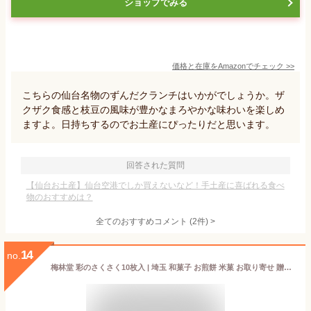
ショップでみる
価格と在庫を
Amazon
でチェック
>>
こちらの仙台名物のずんだクランチはいかがでしょうか。ザ
クザク食感と枝豆の風味が豊かなまろやかな味わいを楽しめ
ますよ。日持ちするのでお土産にぴったりだと思います。
回答された質問
【仙台お土産】仙台空港でしか買えないなど！手土産に喜ばれる食べ
物のおすすめは？
全てのおすすめコメント
(
2
件)
>
14
no.
梅林堂 彩のさくさく10枚入 | 埼玉 和菓子 お煎餅 米菓 お取り寄せ 贈り物 サクサク 新食感 お土産 ギフト 個包装 御中元 帰省 母の日 敬老