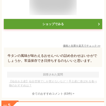
ショップでみる
価格と在庫を
楽天
でチェック
>>
牛タンの風味が味わえるおせんべいの詰め合わせはいかがで
しょうか。常温保存でき日持ちするのもいいと思います。
回答された質問
【仙台お土産】仙台空港でしか買えないなど！手土産に喜ばれる食べ
物のおすすめは？
全てのおすすめコメント
(
63
件)
>
5
no.