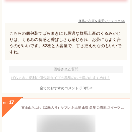
価格と在庫を
楽天
でチェック
>>
こちらの個包装でばらまきにも最適な群馬土産のくるみかじ
りは、くるみの食感と香ばしさも感じられ、お茶にもよく合
うのがいいです。32枚と大容量で、甘さ控えめなのもいいで
すね。
回答された質問
ばらまきに便利な個包装タイプの群馬のお土産のおすすめは？
全てのおすすめコメント
(
13
件)
>
17
no.
富士山さぶれ（12枚入り）サブレ お土産 山梨 名産 ご当地 スイーツ 洋菓子 お菓子 鐘山苑 お礼 お返し 富士山 贈答