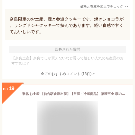
価格と在庫を
楽天
でチェック
>>
奈良限定のお土産、鹿と参道クッキーです。焼きショコラが
、ラングドシャクッキーで挟んであります。軽い食感で甘く
ておいしいです。
回答された質問
【奈良土産】奈良でしか買えないなど貰って嬉しい人気の名産品のお
すすめは？
全てのおすすめコメント
(
13
件)
>
19
no.
東北 お土産 【仙台駅倉庫出荷】【常温・冷蔵商品】 菓匠三全 萩の月 20個入 仙台 お土産 東北 土産 東北みやげ お菓子 スイーツ 和菓子 カステラ ワッフル まんじゅう お年賀 お中元 御中元 お歳暮 御歳暮 内祝い お取り寄せ ギフト プレゼント のし可