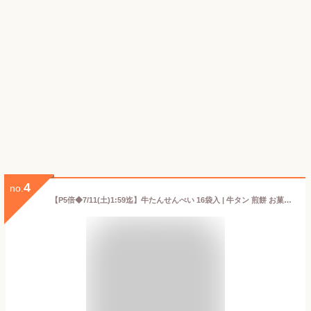
4
no.
【P5倍◆7/11(土)1:59迄】牛たんせんべい 16袋入 | 牛タン 煎餅 お菓子 おやつ おつまみ 肉ギフト お肉 牛肉 誕生日プレゼント 贈り物 贈答用 お取り寄せグルメ お土産 食品 食べ物 内祝い お中元 御中元 夏ギフト 暑中見舞い 残暑見舞い 仙台 宮城 F-2