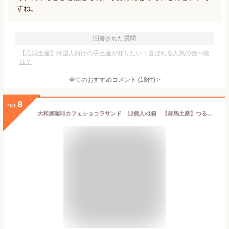
すね。
回答された質問
【宮城土産】外国人向けの手土産が知りたい！喜ばれる人気の食べ物
は？
全てのおすすめコメント
(
18
件)
>
8
no.
大和屋珈琲カフェショコラサンド 12個入×1箱 【群馬土産】つるまい本舗 手土産 ギフト お返し 個包装 大和屋珈琲 ショコラサンド 洋菓子