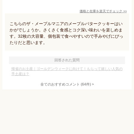
価格と在庫を
楽天
でチェック
>>
こちらのザ・メープルマニアのメープルバタークッキーはい
かがでしょうか。さくさく食感とコク深い味わいを楽しめま
す。32枚の大容量、個包装で食べやすいので手みやげにぴっ
たりだと思います。
回答された質問
帰省のお土産｜ゴールデンウィークに向けて！もらって嬉しい人気の
手土産は？
全てのおすすめコメント
(
64
件)
>