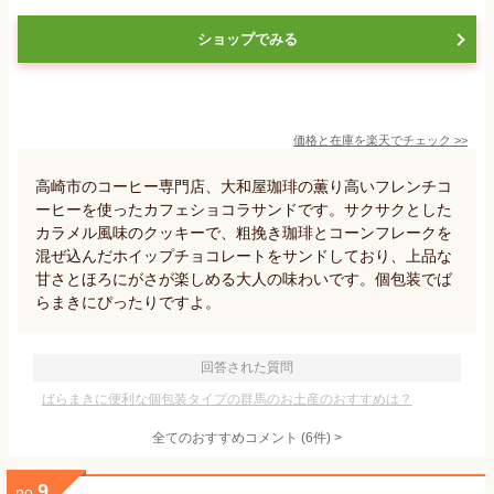
ショップでみる
価格と在庫を
楽天
でチェック
>>
高崎市のコーヒー専門店、大和屋珈琲の薫り高いフレンチコ
ーヒーを使ったカフェショコラサンドです。サクサクとした
カラメル風味のクッキーで、粗挽き珈琲とコーンフレークを
混ぜ込んだホイップチョコレートをサンドしており、上品な
甘さとほろにがさが楽しめる大人の味わいです。個包装でば
らまきにぴったりですよ。
回答された質問
ばらまきに便利な個包装タイプの群馬のお土産のおすすめは？
全てのおすすめコメント
(
6
件)
>
9
no.