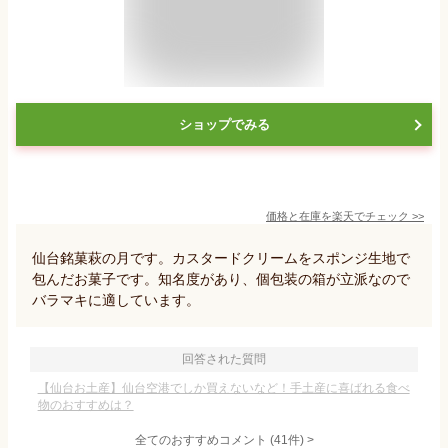
ショップでみる
価格と在庫を
楽天
でチェック
>>
仙台銘菓萩の月です。カスタードクリームをスポンジ生地で
包んだお菓子です。知名度があり、個包装の箱が立派なので
バラマキに適しています。
回答された質問
【仙台お土産】仙台空港でしか買えないなど！手土産に喜ばれる食べ
物のおすすめは？
全てのおすすめコメント
(
41
件)
>