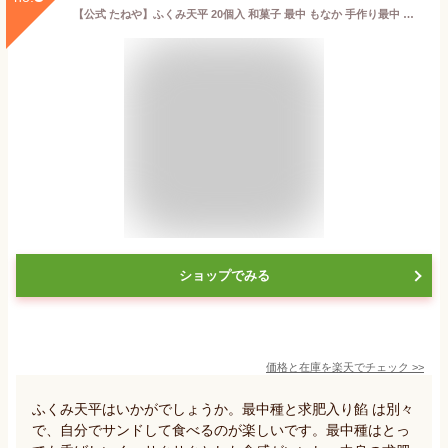
【公式 たねや】ふくみ天平 20個入 和菓子 最中 もなか 手作り最中 お歳暮 お年賀 お中元 御中元 母の日 父の日 敬老の日 お菓子 和菓子
ショップでみる
価格と在庫を
楽天
でチェック
>>
ふくみ天平はいかがでしょうか。最中種と求肥入り餡 は別々
で、自分でサンドして食べるのが楽しいです。最中種はとっ