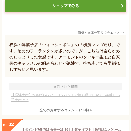
ショップでみる
価格と在庫を
楽天
でチェック
>>
横浜の洋菓子店「ウィッシュボン」の「横濱レンガ通り」で
す。硬めのフロランタンが多いのですが、こちらは柔らかめ
のしっとりした食感です。アーモンドのクッキー生地と自家
製のキャラメルの組み合わせが絶妙で、持ち歩いても型崩れ
しずらいと思います。
回答された質問
【横浜土産】かさばらない！コンパクトで持ち運びしやすい美味しい
手土産は？
全てのおすすめコメント
(
71
件)
>
12
no.
【ポイント7倍 7/15 0:00〜23:59】お菓子 ギフト【送料込み バターフィナンシェ12個入】 個包装 スイーツ フィナンシェ 焼き菓子 洋菓子 内祝 お祝 出産祝 お礼 おしゃれ 退職 菓子折り ご挨拶 ギフト バターバトラー お供え お中元 御中元 夏ギフト 暑中見舞い