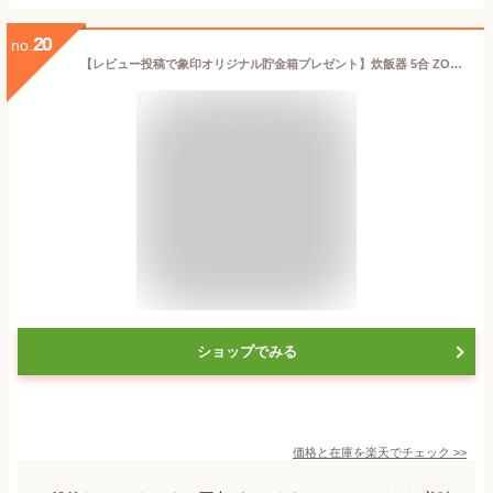
20
no.
【レビュー投稿で象印オリジナル貯金箱プレゼント】炊飯器 5合 ZOJIRUSHI 象印 NW-JE10 NW-JC10-TA 圧力IH炊飯ジャー 大火力＆高圧力 5合炊き 5.5合炊き ごはん 白米 内釜3年保証 純正品 メーカー保証対応 エクプラ特選 1LN0005
ショップでみる
価格と在庫を
楽天
でチェック
>>