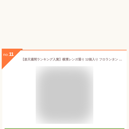
11
no.
【楽天週間ランキング入賞】横濱レンガ通り 12個入り フロランタン ウィッシュボン【横浜 お土産】｜お菓子 横浜 土産 アーモンドクッキー 洋菓子 神奈川 お土産 おみやげ 手土産 お菓子 帰省土産 お取り寄せ 贈り物 ギフト お取り寄せグルメ