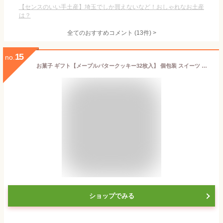
【センスのいい手土産】埼玉でしか買えないなど！おしゃれなお土産
は？
全てのおすすめコメント
(
13
件)
>
15
no.
お菓子 ギフト【メープルバタークッキー32枚入】 個包装 スイーツ ギフト クッキー プレゼント 焼き菓子 洋菓子 内祝い お祝い 出産祝い 結婚内祝い お礼 可愛い おしゃれ 退職 ザ・メープルマニア 夏ギフト 暑中見舞い
ショップでみる