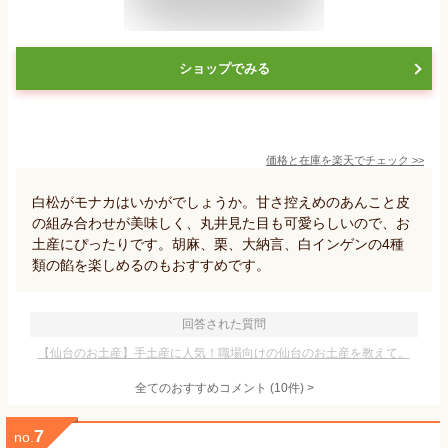
ショップでみる
価格と在庫を
楽天
でチェック
>>
白松がモナカはいかがでしょうか。甘さ控えめのあんこと皮
の組み合わせが美味しく、丸井見た目も可愛らしいので、お
土産にぴったりです。胡麻、栗、大納言、白インゲンの4種
類の餡を楽しめるのもおすすめです。
回答された質問
【仙台のお土産】手土産に人気！職場向けの仙台のお土産を教えて。
全てのおすすめコメント
(
10
件)
>
7
no.