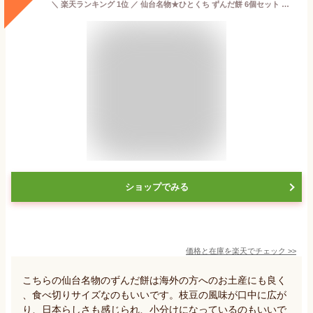
＼ 楽天ランキング 1位 ／ 仙台名物★ひとくち ずんだ餅 6個セット 送料無料 (※離島除く) ずんだもち お取り寄せ スイーツ 冷凍菓子 お土産 一口 おもち スイーツセット 一口サイズ 冷凍スイーツ 冷凍和菓子 お配り お菓子 ギフト 5000円以下 プレゼント 絶品 宮城 東北
ショップでみる
価格と在庫を
楽天
でチェック
>>
こちらの仙台名物のずんだ餅は海外の方へのお土産にも良く
、食べ切りサイズなのもいいです。枝豆の風味が口中に広が
り、日本らしさも感じられ、小分けになっているのもいいで