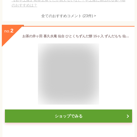
【岩手土産】花巻空港でしか買えないなど！手土産に喜ばれる食べ物
のおすすめは？
全てのおすすめコメント
(
23
件)
>
2
no.
お茶の井ヶ田 喜久水庵 仙台 ひとくちずんだ餅 15ヶ入 ずんだもち 仙台のお土産
ショップでみる