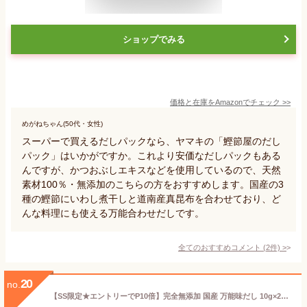
ショップでみる
価格と在庫を
Amazon
でチェック
>>
めがねちゃん(50代・女性)
スーパーで買えるだしパックなら、ヤマキの「鰹節屋のだし
パック」はいかがですか。これより安価なだしパックもある
んですが、かつおぶしエキスなどを使用しているので、天然
素材100％・無添加のこちらの方をおすすめします。国産の3
種の鰹節にいわし煮干しと道南産真昆布を合わせており、ど
んな料理にも使える万能合わせだしです。
全てのおすすめコメント
(
2
件)
>
20
no.
【SS限定★エントリーでP10倍】完全無添加 国産 万能味だし 10g×20包 送料無料 だしパック 赤ちゃん 用 だし 離乳食 無添加だしパック 無塩 無添加 だしの素 和風 だし 袋 減塩 出汁 だしの素 水出し 無添加出汁 パック 合わせだし いりこ 煮干し 鰹節