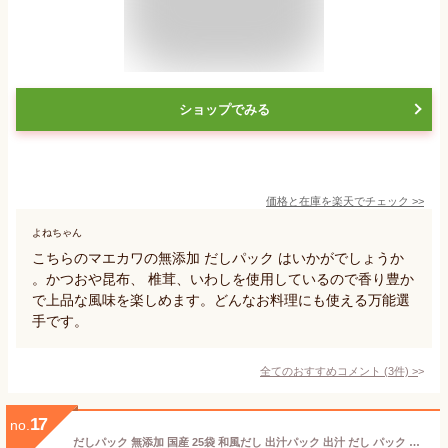
ショップでみる
価格と在庫を
楽天
でチェック
>>
よねちゃん
こちらのマエカワの無添加 だしパック はいかがでしょうか
。かつおや昆布、 椎茸、いわしを使用しているので香り豊か
で上品な風味を楽しめます。どんなお料理にも使える万能選
手です。
全てのおすすめコメント
(
3
件)
>
17
no.
だしパック 無添加 国産 25袋 和風だし 出汁パック 出汁 だし パック 袋 国産原料 食塩 糖類 アミノ酸 不使用 無漂白不織布使用 無塩 食塩不使用 水出し 幼児食 離乳食 いわしふし いわし 煮干 かつおふし 鰹節 かつお節 昆布 しいたけ 和風だしの素