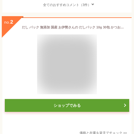
全てのおすすめコメント（3件）
2
no.
だし パック 無添加 国産 お伊勢さんの だしパック 10g 30包 かつおぶし風味際立つ 三重県産 鰹節 使用 出汁 粉末 無着色 伊勢 天然素材 メール便送料無料
ショップでみる
価格と在庫を
楽天
でチェック
>>