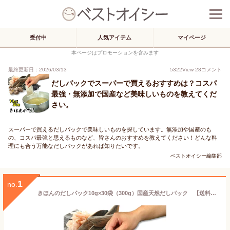
受付中
人気アイテム
マイページ
本ページはプロモーションを含みます
最終更新日：2026/03/13
5322
View
28
コメント
だしパックでスーパーで買えるおすすめは？コスパ
最強・無添加で国産など美味しいものを教えてくだ
さい。
スーパーで買えるだしパックで美味しいものを探しています。無添加や国産のも
の、コスパ最強と思えるものなど、皆さんのおすすめを教えてください！どんな料
理にも合う万能なだしパックがあれば知りたいです。
ベストオイシー編集部
1
no.
きほんのだしパック10g×30袋（300g）国産天然だしパック 【送料無料】国内原料使用 無添加 出汁 離乳食 メール便でお届け マエカワテイスト がってん寿司