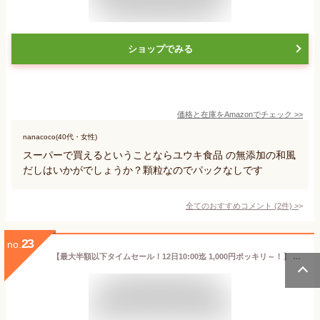
ショップでみる
価格と在庫を
Amazon
でチェック
>>
nanacoco(40代・女性)
スーパーで買えるということならユウキ食品 の無添加の和風
だしはいかがでしょうか？顆粒なのでパックなしです
全てのおすすめコメント
(
2
件)
>
23
no.
【最大半額以下タイムセール！12日10:00迄 1,000円ポッキリ～！】 だしパック 国産 【.北海道の極みだし20包.】 化学調味料無添加 送料無料 詰め合わせ 無添加だし 業務用 無添加出汁 和食 出汁 だしの素 万能和風だし うま味 かつおだし ポイント消化 1000円 【D10】 【Q】