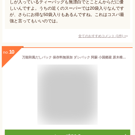
しが入っているティーバッグも無漂白でとことんからだに優
しいんですよ。うちの近くのスーパーでは20袋入りなんです
が、さらにお得な50袋入りもあるんですね。これはコスパ最
強と言ってもいいのでは。
全てのおすすめコメント
(
1
件)
>
10
no.
万能和風だしパック 保存料無添加 ダシパック 阿蘇 小国郷産 原木椎茸 九州産あご 鰹本枯れ節 など 国産 厳選素材を使用 きよらのおだし だしパック 無添加 お手軽 8g×50P 合わせだし 出汁パック 万能だし 和風だし ダシパック メール便