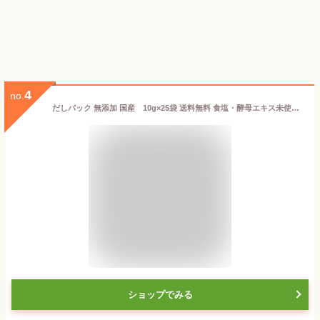
4
no.
だしパック 無添加 国産 10g×25袋 送料無料 食塩・酵母エキス未使用 和風だし 完全無添加 天然 離乳食 ポイント消化
ショップでみる