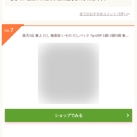
全てのおすすめコメント
(
1
件)
>
7
no.
楽天1位 兼上 だし 無添加 いその だしパック 7g×20P 1袋/ 2袋/3袋 食塩不使用 無添加 添加物不使用 無塩 減塩 国産 だし 出汁 かつお 鰹節 かつお節 昆布 こんぶ いわし 出汁パック 天然 離乳食 育脳 子供 赤ちゃん 粉 粉末 微粉末 ミネラル 送料無料 カネジョウ ml
ショップでみる