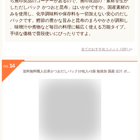
ら無印良品のコーナーがあるので、無印良品の「素材を生か
しただしパック かつおと昆布」はいかがですか。国産素材の
みを使用し、化学調味料や保存料を一切加えない安心のだし
パックです。鰹節の豊かな旨みと昆布のまろやかさが調和し
、味噌汁や煮物など毎日の料理に幅広く使える万能タイプ。
手頃な価格で普段使いにぴったりですよ。
全てのおすすめコメント
(
1
件)
>
14
no.
送料無料職人伝承かつおだしパック10包入×3袋 無添加 国産 出汁 ポイント消化