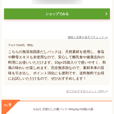
ショップでみる
価格と在庫を
楽天
でチェック
>>
アルナヲ(40代・男性)
こちらの無添加国産だしパックは、天然素材を使用し、食塩
や酵母エキスも未使用なので、安心して離乳食や健康志向の
料理にお使いいただけます。10g×25袋入りで使いやすく、和
風の味わいが楽しめます。完全無添加なので、素材本来の旨
味を引き出し、ポイント消化にも便利です。送料無料でお得
にお試しいただけるので、ぜひおすすめします！
全てのおすすめコメント
(
1
件)
>
9
no.
かね七 天然だしの素パック 400g(8g×50袋)×1袋