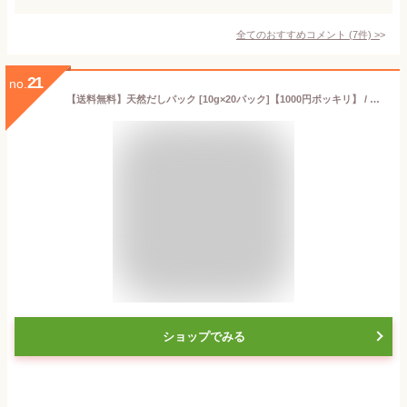
全てのおすすめコメント
(
7
件)
>
21
no.
【送料無料】天然だしパック [10g×20パック]【1000円ポッキリ】 / 食塩不使用 化学調味料無添加 国産 出汁 素材そのまま 粉末だし お味噌汁 お鍋 茶碗蒸し うどん 離乳食にも 保存料無添加だし ポイント消化 買いまわり お試し
ショップでみる