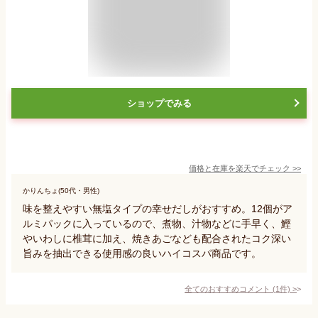
ショップでみる
価格と在庫を
楽天
でチェック
>>
かりんちょ(50代・男性)
味を整えやすい無塩タイプの幸せだしがおすすめ。12個がア
ルミパックに入っているので、煮物、汁物などに手早く、鰹
やいわしに椎茸に加え、焼きあごなども配合されたコク深い
旨みを抽出できる使用感の良いハイコスパ商品です。
全てのおすすめコメント
(
1
件)
>