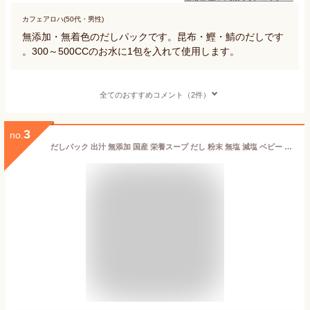
カフェアロハ(50代・男性)
無添加・無着色のだしパックです。昆布・鰹・鯖のだしです
。300～500CCのお水に1包を入れて使用します。
全てのおすすめコメント（2件）
3
no.
だしパック 出汁 無添加 国産 栄養スープ だし 粉末 無塩 減塩 ベビー 赤ちゃん ベビーフード・離乳食 犬 昆布 こんぶ かつお 鰹節 椎茸 しいたけ うどん おでん 鍋 味噌汁 ギフト マエカワ フロム鹿児島