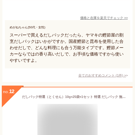
価格と在庫を
楽天
でチェック
>>
めがねちゃん(50代・女性)
スーパーで買えるだしパックだったら、ヤマキの鰹節屋の割
烹だしパックはいかがですか。国産鰹節と昆布を使用した合
わせだしで、どんな料理にも合う万能タイプです。鰹節メー
カーならではの香り高いだしで、お手頃な価格ですから使い
やすいですよ。
全てのおすすめコメント
(
1
件)
>
12
no.
だしパック特選（とくせん）10g×25袋×1セット 特選 だしパック 無添加 国産 出汁パック だし 無添加 だし だしの素 おいしい 天然だしパック だし汁 鰹節 酵母エキス 不使用 煮干し マエカワ 減塩 赤ちゃん 離乳食 食塩不使用 袋 ギフト