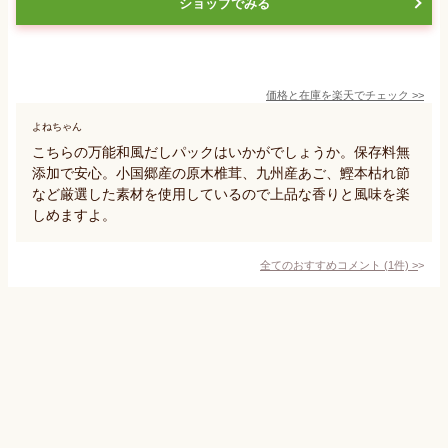
ショップでみる
価格と在庫を
楽天
でチェック
>>
よねちゃん
こちらの万能和風だしパックはいかがでしょうか。保存料無
添加で安心。小国郷産の原木椎茸、九州産あご、鰹本枯れ節
など厳選した素材を使用しているので上品な香りと風味を楽
しめますよ。
全てのおすすめコメント
(
1
件)
>