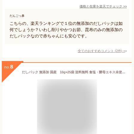
価格と在庫を
楽天
でチェック
>>
だんごっ鼻
こちらの、楽天ランキングで１位の無添加のだしパックは如
何でしょうか？いわし削りやかつお節、昆布のみの無添加の
だしパックなので赤ちゃんにも安心です。
全てのおすすめコメント
(
2
件)
>
8
no.
だしパック 無添加 国産 10g×25袋 送料無料 食塩・酵母エキス未使用 和風だし 完全無添加 天然 離乳食 ポイント消化