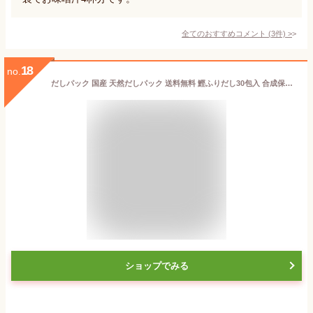
全てのおすすめコメント
(
3
件)
>
18
no.
だしパック 国産 天然だしパック 送料無料 鰹ふりだし30包入 合成保存料 無添加 お試し価格 特選万能和風だし ポイント消化 まるも 天然素材 だしの素 メール便 出汁 粉末 万能調味料 食品 クーポン メール 便 ギフト 贈り物 楽天
ショップでみる