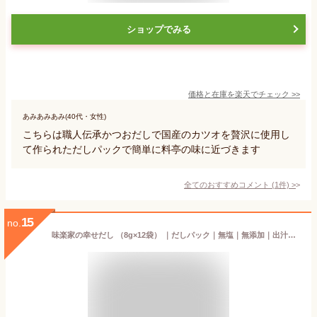
ショップでみる
価格と在庫を
楽天
でチェック
>>
あみあみあみ(40代・女性)
こちらは職人伝承かつおだしで国産のカツオを贅沢に使用し
て作られただしパックで簡単に料亭の味に近づきます
全てのおすすめコメント
(
1
件)
>
15
no.
味楽家の幸せだし （8g×12袋） ｜だしパック｜無塩｜無添加｜出汁パック｜粉末｜粉末調味料｜うま味調味料｜幸せのだし こんぶ かつお節 焼きあご いわし ほたて貝柱 しいたけ あさり｜直送 ｜メール便