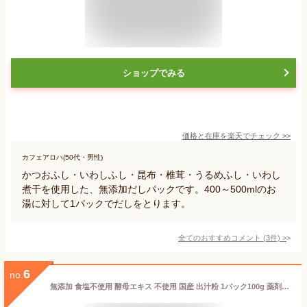
ショップでみる
価格と在庫を
楽天
でチェック
>>
カフェアロハ(50代・男性)
かつおふし・いわしふし・昆布・椎茸・うるめふし・いわし
煮干を使用した、無添加だしパックです。400～500mlのお
湯に対して1パックでだしをとります。
全てのおすすめコメント
(
3
件)
>
6
no.
無添加 食塩不使用 酵母エキス 不使用 国産 出汁粉 1パック100g 薬剤師 監修 KAKEDASHI(かけだし) 無塩 粉末 出汁 だしパック サンセリテ札幌 無添加出汁 栄養 健康