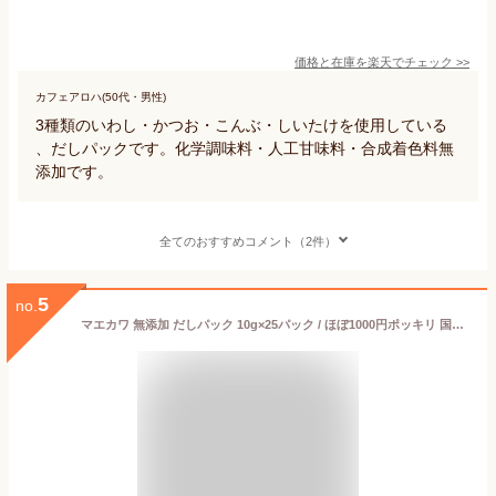
価格と在庫を
楽天
でチェック
>>
カフェアロハ(50代・男性)
3種類のいわし・かつお・こんぶ・しいたけを使用している
、だしパックです。化学調味料・人工甘味料・合成着色料無
添加です。
全てのおすすめコメント（2件）
5
no.
マエカワ 無添加 だしパック 10g×25パック / ほぼ1000円ポッキリ 国産 マエカワテイスト 天然だしパック 特撰 まえか和 赤ちゃん ベビーフード 離乳食 無塩 だし 和風だし 万能調味料 天然だし 鰹 昆布 椎茸 和風料理 完全無添加 国産 天然 出汁パック 送料無料