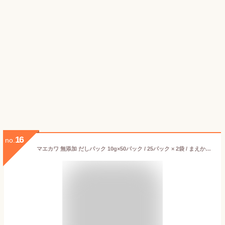
16
no.
マエカワ 無添加 だしパック 10g×50パック / 25パック × 2袋 / まえか和 マエカワテイスト 天然だしパック 特撰 赤ちゃん ベビーフード 離乳食 無塩 だし 和風だし 万能調味料 天然だし かつお 昆布 シイタケ いわし 和風料理 完全無添加 国産 天然 ポイント消化 送料無料