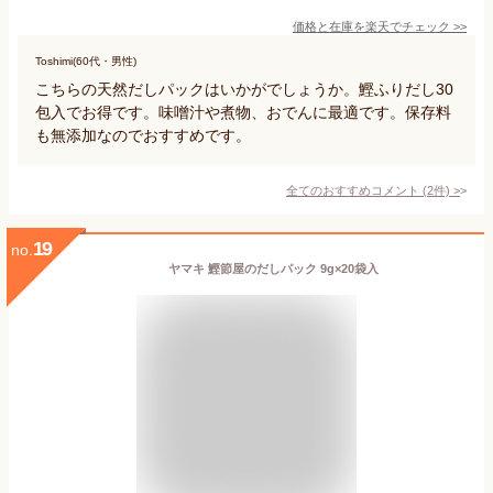
価格と在庫を
楽天
でチェック
>>
Toshimi(60代・男性)
こちらの天然だしパックはいかがでしょうか。鰹ふりだし30
包入でお得です。味噌汁や煮物、おでんに最適です。保存料
も無添加なのでおすすめです。
全てのおすすめコメント
(
2
件)
>
19
no.
ヤマキ 鰹節屋のだしパック 9g×20袋入