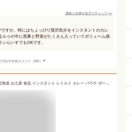
価格と在庫を
楽天
でチェック
>>
かがですか。時にはちょっぴり贅沢気分をインスタントのカレ
るルゥの中に黒豚と野菜がたくさん入っていてボリューム感
ランらいすでもOKです。
てのおすすめコメント（4件）
五島軒 函館カレー【中辛】【1人前】北海道 お土産 食品 インスタント レトルト カレー パウチ ポーク 豚 じゃがいも にんじん ギフト プレゼント お取り寄せ