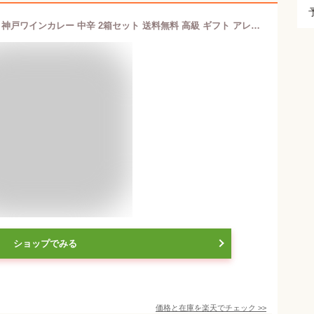
ご当地 カレー 詰合せ 神戸牛カレー ＆ 神戸ワインカレー 中辛 2箱セット 送料無料 高級 ギフト アレンジ 人気 ランキング セット 賞味期限 美味しい ご当地レトルトカレー 高級レトルトカレー カロリー ふるさと納税 レトルト食品 電子レンジ対応 ちょい足し 通販
ショップでみる
価格と在庫を
楽天
でチェック
>>