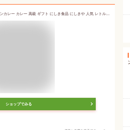
単品 NISHIKIYA KITCHEN バターチキンカレー カレー 高級 ギフト にしき食品 にしきや 人気 レトルトカレー レトルト食品 カレーライス レトルト インドカレー 本格派 おいしい 美味しい【メール便可】【食品A】【DM】【海外×】
ショップでみる