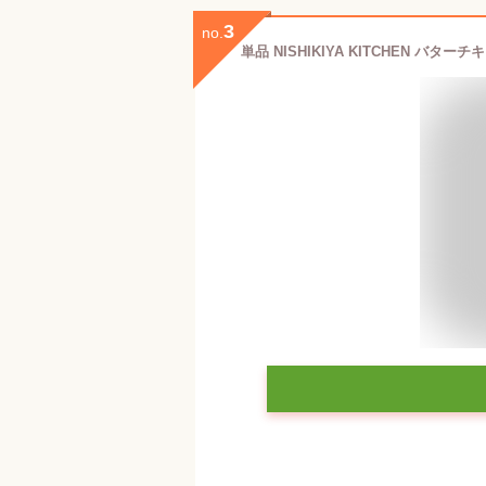
3
no.