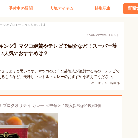
受付中の質問
人気アイテム
特集記事
質問
ージはプロモーションを含みます
37403
View
50
コメント
キング】マツコ絶賛やテレビで紹介など！スーパー等
い人気のおすすめは？
寄せしようと思います。マツコのような芸能人が絶賛するもの、テレビで
えるものなど、美味しいレトルトカレーのおすすめを教えてください。
ベストオイシー編集部
Y プロクオリティ カレー ＜中辛＞ 4袋入(170g×4袋)×1個