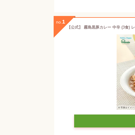
1
no.