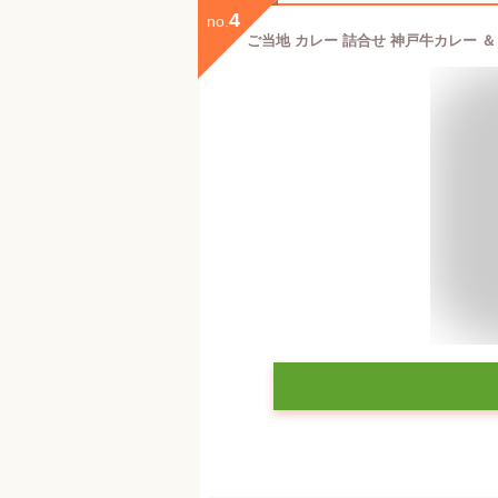
4
no.