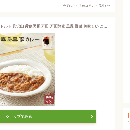
全てのおすすめコメント
(
1
件)
>
【公式】 霧島黒豚カレー 中辛 (3食) レトルト 具沢山 霧島黒豚 万田 万田酵素 黒豚 野菜 美味しい こだわり 素材 着色料 香料 不使用 パウチ レトルトカレー 和風カレー 食べやすい 簡単 人気 おいしい
ショップでみる