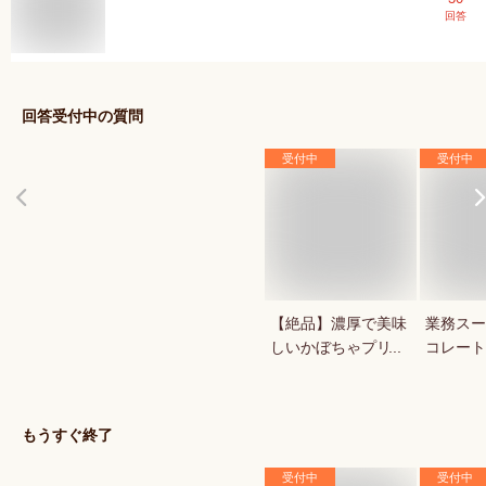
回答
回答受付中の質問
受付中
受付中
【絶品】濃厚で美味
業務スー
しいかぼちゃプリン
コレート
が知りたい！人気の
1キロの
秋スイーツは？
菓用など
気のもの
もうすぐ終了
受付中
受付中