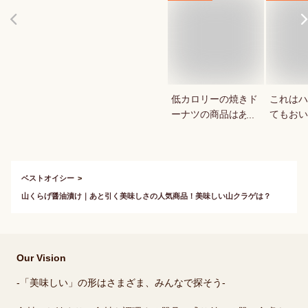
低カロリーの焼きド
これはハ
ーナツの商品はあり
てもおい
ますか？
教えてく
ベストオイシー
山くらげ醤油漬け｜あと引く美味しさの人気商品！美味しい山クラゲは？
Our Vision
-「美味しい」の形はさまざま、みんなで探そう-