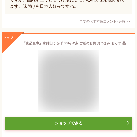
ます。味付けも日本人好みですね。
全てのおすすめコメント
(
2
件)
>
7
no.
「食品金庫」味付山くらげ 500gx2点 ご飯のお供 おつまみ おかず 茎レタス コリコリ 皇帝菜 貢菜 500gx2袋
ショップでみる