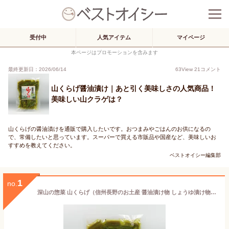
受付中
人気アイテム
マイページ
本ページはプロモーションを含みます
最終更新日：2026/06/14
63
View
21
コメント
山くらげ醤油漬け｜あと引く美味しさの人気商品！
美味しい山クラゲは？
山くらげの醤油漬けを通販で購入したいです。おつまみやごはんのお供になるの
で、常備したいと思っています。スーパーで買える市販品や国産など、美味しいお
すすめを教えてください。
ベストオイシー編集部
1
no.
深山の惣菜 山くらげ（信州長野のお土産 醤油漬け物 しょうゆ漬け物 お漬物 お総菜）