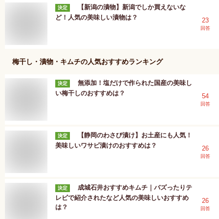
【新潟の漬物】新潟でしか買えないな
決定
ど！人気の美味しい漬物は？
23
回答
梅干し・漬物・キムチ
の人気おすすめランキング
無添加！塩だけで作られた国産の美味し
決定
い梅干しのおすすめは？
54
回答
【静岡のわさび漬け】お土産にも人気！
決定
美味しいワサビ漬けのおすすめは？
26
回答
成城石井おすすめキムチ｜バズったりテ
決定
レビで紹介されたなど人気の美味しいおすすめ
26
は？
回答