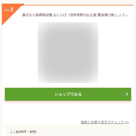
2
no.
歯ざわり抜群味自慢 山くらげ（信州長野のお土産 醤油漬け物 しょうゆ漬け物 お漬物 おつけもの）
ショップでみる
価格と在庫を
楽天
でチェック
>>
ここあ(50代・女性)