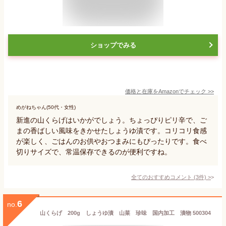
ショップでみる
価格と在庫を
Amazon
でチェック
>>
めがねちゃん(50代・女性)
新進の山くらげはいかがでしょう。ちょっぴりピリ辛で、ご
まの香ばしい風味をきかせたしょうゆ漬です。コリコリ食感
が楽しく、ごはんのお供やおつまみにもぴったりです。食べ
切りサイズで、常温保存できるのが便利ですね。
全てのおすすめコメント
(
3
件)
>
6
no.
山くらげ 200g しょうゆ漬 山菜 珍味 国内加工 漬物 500304