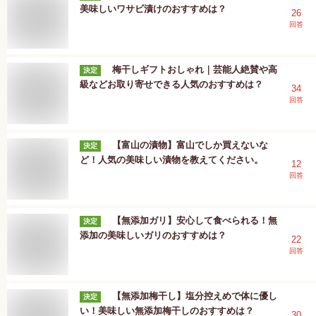
美味しいワサビ漬けのおすすめは？
26
回答
梅干しギフトおしゃれ｜芸能人絶賛や高
決定
級などお取り寄せできる人気のおすすめは？
34
回答
【富山の漬物】富山でしか買えないな
決定
ど！人気の美味しい漬物を教えてください。
12
回答
【無添加ガリ】安心して食べられる！無
決定
添加の美味しいガリのおすすめは？
22
回答
【無添加梅干し】塩分控えめで体に優し
決定
い！美味しい無添加梅干しのおすすめは？
30