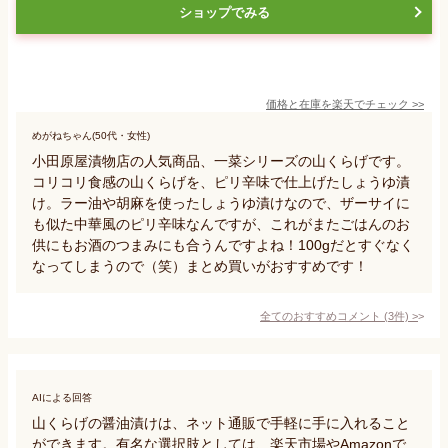
ショップでみる
価格と在庫を
楽天
でチェック
>>
めがねちゃん(50代・女性)
小田原屋漬物店の人気商品、一菜シリーズの山くらげです。
コリコリ食感の山くらげを、ピリ辛味で仕上げたしょうゆ漬
け。ラー油や胡麻を使ったしょうゆ漬けなので、ザーサイに
も似た中華風のピリ辛味なんですが、これがまたごはんのお
供にもお酒のつまみにも合うんですよね！100gだとすぐなく
なってしまうので（笑）まとめ買いがおすすめです！
全てのおすすめコメント
(
3
件)
>
AIによる回答
山くらげの醤油漬けは、ネット通販で手軽に手に入れること
ができます。有名な選択肢としては、楽天市場やAmazonで