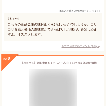
価格と在庫を
Amazon
でチェック
>>
よねちゃん
こちらの食品金庫の味付山くらげはいかがでしょうか。コリ
コリ食感と醤油の風味豊かでさっぱりした味わいを楽しめま
すよ。オススメします。
全てのおすすめコメント
(
1
件)
>
8
no.
【ネコポス】東海漬物 ちょこっと一品 山くらげ 70g 酒の肴 漬物