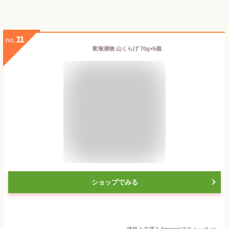
11
no.
東海漬物 山くらげ 70g×5個
ショップでみる
価格と在庫を
Amazon
でチェック
>>