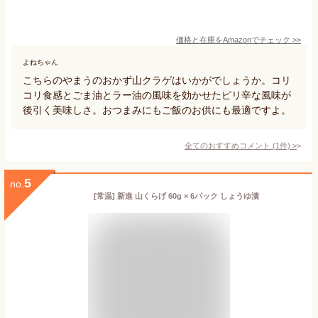
価格と在庫を
Amazon
でチェック
>>
よねちゃん
こちらのやまうのおかず山クラゲはいかがでしょうか。コリ
コリ食感とごま油とラー油の風味を効かせたピリ辛な風味が
後引く美味しさ。おつまみにもご飯のお供にも最適ですよ。
全てのおすすめコメント
(
1
件)
>
5
no.
[常温] 新進 山くらげ 60g × 6パック しょうゆ漬