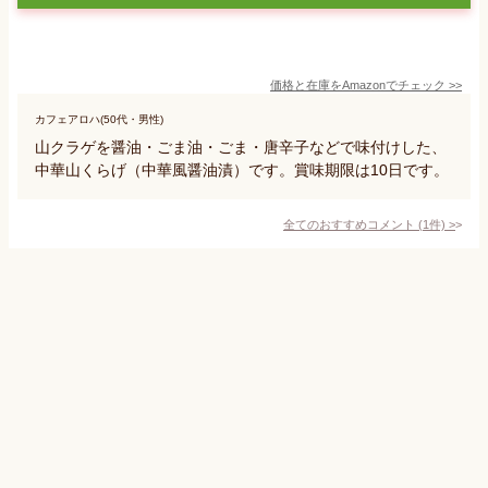
価格と在庫を
Amazon
でチェック
>>
カフェアロハ(50代・男性)
山クラゲを醤油・ごま油・ごま・唐辛子などで味付けした、
中華山くらげ（中華風醤油漬）です。賞味期限は10日です。
全てのおすすめコメント
(
1
件)
>