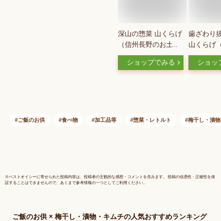
深山の惣菜 山くらげ
歯ざわり
（信州長野のお土産
山くらげ
醤油漬け物 しょうゆ
のお土産 
ショップでみる
ショッ
漬け物 お漬物 お総
しょうゆ漬
菜）
物 おつけ
ご飯のお供
食べ物
加工品等
惣菜・レトルト
梅干し・漬物
※
ベストオイシー
に寄せられた投稿内容は、投稿者の主観的な感想・コメントを含みます。 投稿の信憑性・正確性を保
証することはできませんので、あくまで参考情報の一つとしてご利用ください。
ご飯のお供 × 梅干し・漬物・キムチ
の人気おすすめランキング