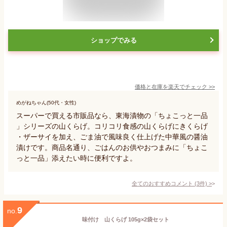
ショップでみる
価格と在庫を
楽天
でチェック
>>
めがねちゃん(50代・女性)
スーパーで買える市販品なら、東海漬物の「ちょこっと一品
」シリーズの山くらげ。コリコリ食感の山くらげにきくらげ
・ザーサイを加え、ごま油で風味良く仕上げた中華風の醤油
漬けです。商品名通り、ごはんのお供やおつまみに「ちょこ
っと一品」添えたい時に便利ですよ。
全てのおすすめコメント
(
3
件)
>
9
no.
味付け 山くらげ 105g×2袋セット