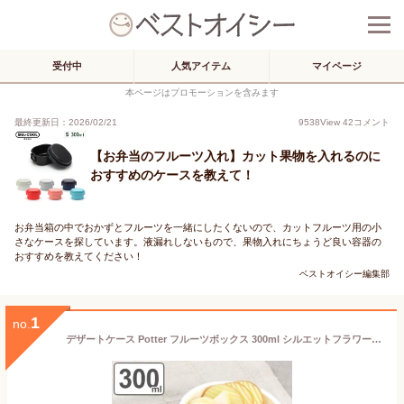
受付中
人気アイテム
マイページ
本ページはプロモーションを含みます
最終更新日：2026/02/21
9538
View
42
コメント
【お弁当のフルーツ入れ】カット果物を入れるのに
おすすめのケースを教えて！
お弁当箱の中でおかずとフルーツを一緒にしたくないので、カットフルーツ用の小
さなケースを探しています。液漏れしないもので、果物入れにちょうど良い容器の
おすすめを教えてください！
ベストオイシー編集部
1
no.
デザートケース Potter フルーツボックス 300ml シルエットフラワー （ お弁当箱 弁当箱 ランチボックス レンジ対応 1段 女子 花 レンジOK お弁当 弁当 一段 保存容器 果物入れ 防汚加工 女性 花柄 ）