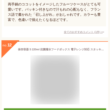
両手鍋のココットをイメージしたフルーツケースがとても可
愛いです。パッキン付きなので汁もれの心配もなく、フラン
ス語で書かれた「召し上がれ」がおしゃれです。カラーも豊
富で、色違いで揃えたくなるほどです。
全てのおすすめコメント
(
1
件)
>
12
no.
保存容器 S 220ml 抗菌撥水フードボックス 電子レンジ対応 スタッキング （ 保存 容器 フードストッカー プラスチック 食品保存容器 抗菌 撥水 食洗機対応 おかず入れ フードボックス 積み重ね 軽量 日本製 おしゃれ ） 【3980円以上送料無料】