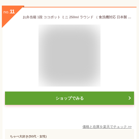
11
no.
お弁当箱 1段 ココポット ミニ 250ml ラウンド （ 食洗機対応 日本製 レンジ対応 丸型 ミニココット ランチボックス 保存容器 弁当 デザートケース 小物入れ おやつ フルーツ スイーツ ）
ショップでみる
価格と在庫を
楽天
でチェック
>>
ちゃぺ大好き(50代・女性)