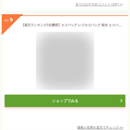
全てのおすすめコメント
(
1
件)
>
9
no.
【楽天ランキング1位獲得】エコバッグ レジカゴバッグ 保冷 エコバッグ 保冷 折りたたみ レジカゴ 保冷 大容量 たためる 保冷バッグ 買い物かごバッグ ショッピングバッグ ／保冷できるレジかご用バッグ yrh／bon moment ボンモマン【送料無料】
ショップでみる
価格と在庫を
楽天
でチェック
>>