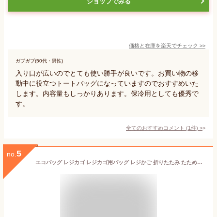
ショップでみる
価格と在庫を
楽天
でチェック
>>
ガブガブ(50代・男性)
入り口が広いのでとても使い勝手が良いです。お買い物の移
動中に役立つトートバッグになっていますのでおすすめいた
します。内容量もしっかりあります。保冷用としても優秀で
す。
全てのおすすめコメント
(
1
件)
>
5
no.
エコバッグ レジカゴ レジカゴ用バッグ レジかご 折りたたみ たためる マチ広 大容量 おしゃれ 保冷 保温 自立 ショッピングバッグ 買い物かごバッグ マイバッグ 保冷エコバッグ 保冷バッグ トートバッグ レジゴー 丈夫 クーラーバッグ シンプル 無地 アウトドア