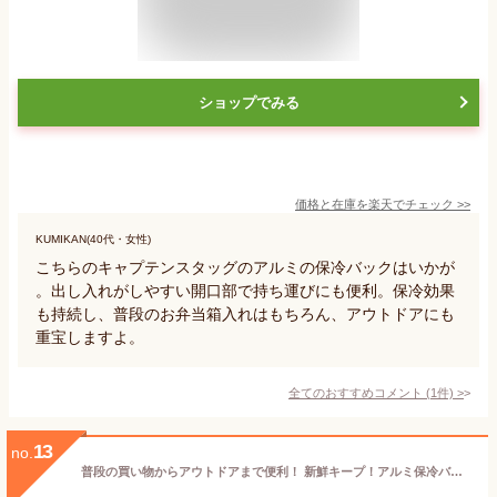
ショップでみる
価格と在庫を
楽天
でチェック
>>
KUMIKAN(40代・女性)
こちらのキャプテンスタッグのアルミの保冷バックはいかが
。出し入れがしやすい開口部で持ち運びにも便利。保冷効果
も持続し、普段のお弁当箱入れはもちろん、アウトドアにも
重宝しますよ。
全てのおすすめコメント
(
1
件)
>
13
no.
普段の買い物からアウトドアまで便利！ 新鮮キープ！アルミ保冷バッグ L CAPTAIN STAG 保冷 バック パール金属 【MP-1100】