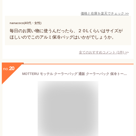
価格と在庫を
楽天
でチェック
>>
nanacoco(40代・女性)
毎日のお買い物に使うんだったら、２０Lくらいはサイズが
ほしいのでこのアルミ保冷バッグはいかがでしょうか。
全てのおすすめコメント
(
1
件)
>
20
no.
MOTTERU モッテル クーラーバッグ 通販 クーラーバック 保冷トート 保冷バッグ 保冷バック ショッピングバッグ ショッピングバック エコバッグ エコバック トートバッグ トートバック トート 手提げ コンパクト おしゃれ アルミ クルリト ミニクーラーマルシェバッグ