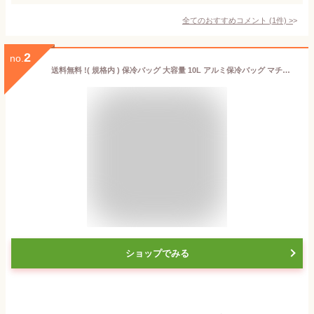
全てのおすすめコメント
(
1
件)
>
2
no.
送料無料 !( 規格内 ) 保冷バッグ 大容量 10L アルミ保冷バッグ マチあり かわいい クーラーバッグ アルミ 350ml缶 500mlペットボトル ランチバッグ 買物袋 エコバッグ レジバッグ レジャー お弁当入れ アウトドア 保冷 便利グッズ 母の日 送料込 ◇ アルミ保冷バッグ10L
ショップでみる