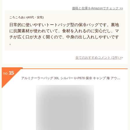
価格と在庫を
Amazon
でチェック
>>
ころころあい(40代・女性)
日常的に使いやすいトートバッグ型の保冷バッグです。裏地
に抗菌素材が使われていて、食材を入れるのに安心だし、マ
チが広く口が大きく開くので、中身の出し入れしやすいです
。
全てのおすすめコメント
(
1
件)
>
15
no.
アルミクーラーバッグ 30L シルバー U-P878 保冷 キャンプ 海 アウトドア