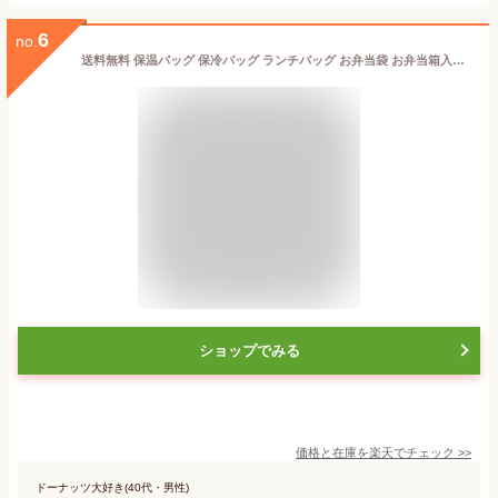
6
no.
送料無料 保温バッグ 保冷バッグ ランチバッグ お弁当袋 お弁当箱入れ ミニトート 鞄 内臓アルミ箔 撥水 手提げ ファスナー 日用品雑貨 キッチングッズ 無地 シンプル おしゃれ
ショップでみる
価格と在庫を
楽天
でチェック
>>
ドーナッツ大好き(40代・男性)