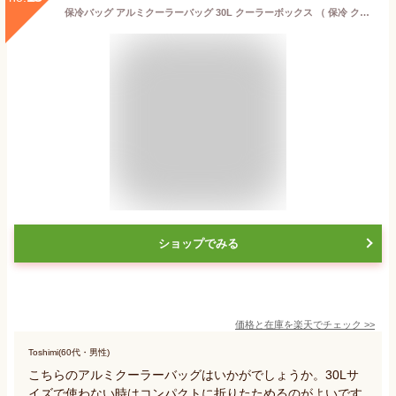
保冷バッグ アルミクーラーバッグ 30L クーラーボックス （ 保冷 クーラーバック ソフトクーラー コンパクト 30リットル 30l ソフト 折りたたみ 大容量 アルミ素材 ポケット付き ダブルファスナー ショルダーベルト 肩ひも付き ）【39ショップ】
ショップでみる
価格と在庫を
楽天
でチェック
>>
Toshimi(60代・男性)
こちらのアルミクーラーバッグはいかがでしょうか。30Lサ
イズで使わない時はコンパクトに折りたためるのがよいです