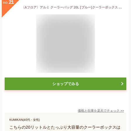
21
no.
〈Aフロア〉アルミ クーラーバッグ 20L [ブルー]クーラーボックス 折りたたみ スポーツ おしゃれ 夏 レジャー 保冷 保冷バッグ 保冷ボックス＜br＞
ショップでみる
価格と在庫を
楽天
でチェック
>>
KUMIKAN(40代・女性)
こちらの20リットルとたっぷり大容量のクーラーボックスは