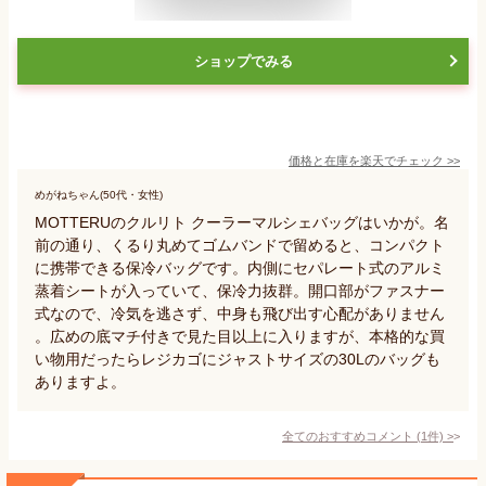
ショップでみる
価格と在庫を
楽天
でチェック
>>
めがねちゃん(50代・女性)
MOTTERUのクルリト クーラーマルシェバッグはいかが。名
前の通り、くるり丸めてゴムバンドで留めると、コンパクト
に携帯できる保冷バッグです。内側にセパレート式のアルミ
蒸着シートが入っていて、保冷力抜群。開口部がファスナー
式なので、冷気を逃さず、中身も飛び出す心配がありません
。広めの底マチ付きで見た目以上に入りますが、本格的な買
い物用だったらレジカゴにジャストサイズの30Lのバッグも
ありますよ。
全てのおすすめコメント
(
1
件)
>