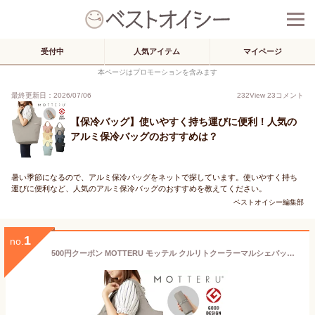
受付中
人気アイテム
マイページ
本ページはプロモーションを含みます
最終更新日：2026/07/06
232
View
23
コメント
【保冷バッグ】使いやすく持ち運びに便利！人気の
アルミ保冷バッグのおすすめは？
暑い季節になるので、アルミ保冷バッグをネットで探しています。使いやすく持ち
運びに便利など、人気のアルミ保冷バッグのおすすめを教えてください。
ベストオイシー編集部
1
no.
500円クーポン MOTTERU モッテル クルリトクーラーマルシェバッグ | 買い物バッグ 保冷 保冷バッグ ショッピングバッグ エコバッグ 折りたたみ 保冷トート トートバッグ 大容量 おしゃれ コンパクト 無地 男性 女性 母の日 ギフト