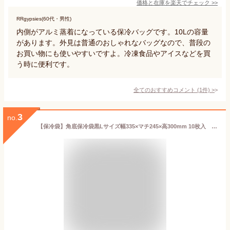
価格と在庫を
楽天
でチェック
>>
RRgypsies(60代・男性)
内側がアルミ蒸着になっている保冷バッグです。10Lの容量
があります。外見は普通のおしゃれなバッグなので、普段の
お買い物にも使いやすいですよ。冷凍食品やアイスなどを買
う時に便利です。
全てのおすすめコメント
(
1
件)
>
3
no.
【保冷袋】角底保冷袋黒Lサイズ幅335×マチ245×高300mm 10枚入 業務用 アルミ 保冷バッグ