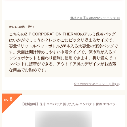
価格と在庫を
Amazon
でチェック
>>
オロロ(40代・男性)
こちらのZIP CORPORATION THERMOのアルミ保冷バッグ
はいかがでしょうか？レジかごにピッタリ収まるサイズで、
容量:2リットルペットボトルが8本入る大容量の保冷バッグで
す。天面は開け締めしやすい巾着タイプで、保冷剤が入るメ
ッシュポケットも備わり便利に使用できます。折り畳んでコ
ンパクトに携帯ができる、アウトドア風のデザインがお洒落
な商品でお勧めです。
全てのおすすめコメント
(
1
件)
>
8
no.
【送料無料】保冷 エコバッグ 折りたたみ コンパクト 保冷 エコバック ファスナー 軽量 エコバッグ 猫 エコバック 折りたたみ おしゃれ トートバッグ マチ広 マチ広 ショッピングバッグ 丈夫 大容量 買い物袋 ショッピングバッグ 保温 かわいい 15L シマエナガ 花