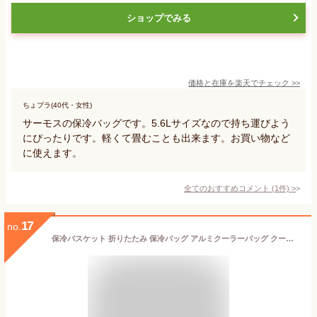
ショップでみる
価格と在庫を
楽天
でチェック
>>
ちょプラ(40代・女性)
サーモスの保冷バッグです。5.6Lサイズなので持ち運びよう
にぴったりです。軽くて畳むことも出来ます。お買い物など
に使えます。
全てのおすすめコメント
(
1
件)
>
17
no.
保冷バスケット 折りたたみ 保冷バッグ アルミクーラーバッグ クーラーボックス 保冷保温 かわいい ソフトクーラー コンパクト 折りたたみ 大容量 軽量 アルミ素材 ダブルファスナー 使い便利 チェック柄 ピックニック アウトドア キャンプ 送料無料