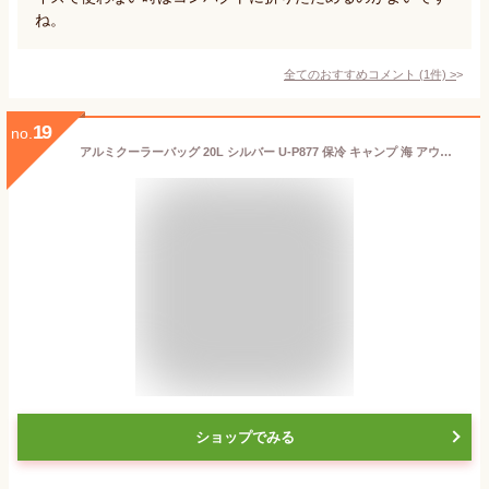
ね。
全てのおすすめコメント
(
1
件)
>
19
no.
アルミクーラーバッグ 20L シルバー U-P877 保冷 キャンプ 海 アウトドア
ショップでみる