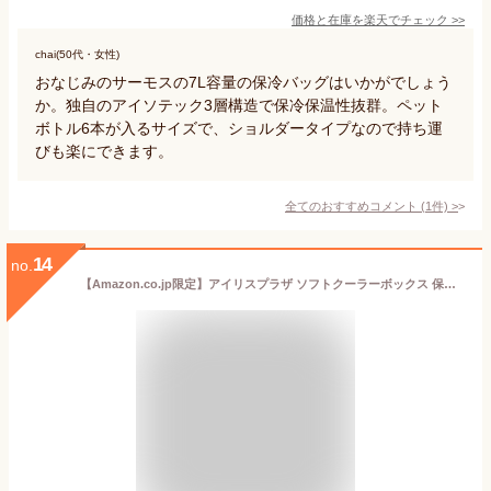
価格と在庫を
楽天
でチェック
>>
chai(50代・女性)
おなじみのサーモスの7L容量の保冷バッグはいかがでしょう
か。独自のアイソテック3層構造で保冷保温性抜群。ペット
ボトル6本が入るサイズで、ショルダータイプなので持ち運
びも楽にできます。
全てのおすすめコメント
(
1
件)
>
14
no.
【Amazon.co.jp限定】アイリスプラザ ソフトクーラーボックス 保冷バッグ 小型 15L 折り畳み ブラック アイスボックス キャンプ ピクニック 持ち運び