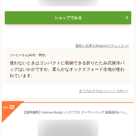
ショップでみる
価格と在庫を
Amazon
でチェック
>>
コーヒーさん(40代・男性)
使わないときはコンパクトに収納できる折りたたみ式保冷バ
ッグはいかがですか。柔らかなオックスフォード生地が使わ
れています。
全てのおすすめコメント
(
1
件)
>
22
no.
【送料無料】Hanna Hula(ハンナフラ) クーラーバッグ 保温保冷バッグ 軽量 色：バブル、サイズ：中型