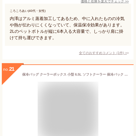
価格と在庫を
楽天
でチェック
>>
ころころあい(40代・女性)
内澤はアルミ蒸着加工してあるため、中に入れたものの冷気
や熱が伝わりにくくなっていて、保温保冷効果があります。
2Lのペットボトルが縦に6本入る大容量で、しっかり肩に掛
けて持ち運びできます。
全てのおすすめコメント
(
1
件)
>
21
no.
保冷バッグ クーラーボックス 小型 6.5L ソフトクーラー 保冷バック ソフトクーラー 保冷保温【多層厚手断熱・6mm 発泡 PE・銀イオン抗菌 PEVA】クーラーバッグ オックスフォード撥水加工 水漏れ防止 弁当対応 290g 超軽量 肩掛け手提げ 底部ゴムバンド 折りたたみ ピクニック キャンプ バーベキュー 運動会 部活 お花見 遠足 ドライブ アウトドア プレゼント Amazon限定