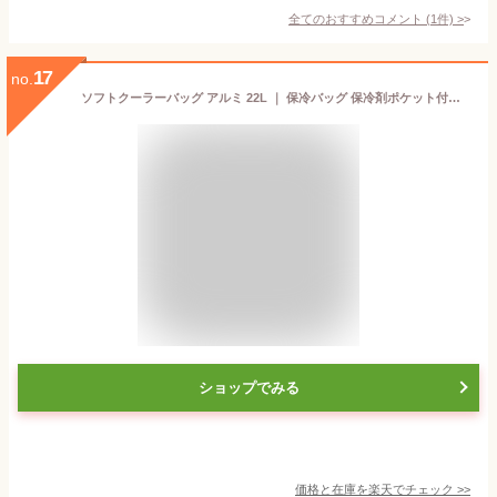
全てのおすすめコメント
(
1
件)
>
17
no.
ソフトクーラーバッグ アルミ 22L ｜ 保冷バッグ 保冷剤ポケット付き 折りたたみ 2Lペットボトル×6本 レジャー 運動会 ピクニック キャンプ 大容量 シンプル 定番
ショップでみる
価格と在庫を
楽天
でチェック
>>