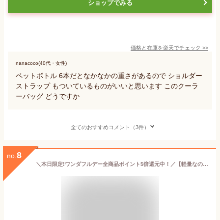
ショップでみる
価格と在庫を
楽天
でチェック
>>
nanacoco(40代・女性)
ペットボトル 6本だとなかなかの重さがあるので ショルダー
ストラップ もついているものがいいと思います このクーラ
ーバッグ どうですか
全てのおすすめコメント（3件）
8
no.
＼本日限定!ワンダフルデー全商品ポイント5倍還元中！／【軽量なのに容量たっぷり12L】両面アルミ 保温 保冷バッグ ペットボトル 2リットル 6本 縦入れ 横入れ 大容量 12L 折りたたみ クーラーバッグ アウトドア キャンプ ソフトクーラーボックス