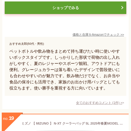
ショップでみる
価格と在庫を
Amazon
でチェック
>>
おすすめ太郎(50代・男性)
ペットボトルや飲み物をまとめて持ち運びたい時に使いやす
いボックスタイプです。しっかりした形状で荷物の出し入れ
がしやすく、夏のレジャーやスポーツ観戦、アウトドアにも
便利。グレージュカラーは落ち着いたデザインで普段使いに
も合わせやすいのが魅力です。飲み物だけでなく、お弁当や
食品の保冷にも活用でき、家族のお出かけ用バッグとしても
役立ちます。使い勝手を重視する方に向いています。
全てのおすすめコメント
(
1
件)
>
19
no.
ミズノ 【 MIZUNO 】 N-XT クーラーバッグ 5L 2025年春夏MODEL 【 33JMC017 クーラーバック 保冷 通勤 通学 試合 応援 部活動 メンズ レディース ブラック 】【翌日配達対象】【メール便不可】[自社倉庫]