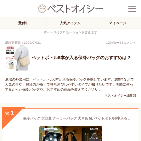
受付中
人気アイテム
マイページ
本ページはプロモーションを含みます
最終更新日：2026/07/31
139
View
58
コメント
ペットボトル6本が入る保冷バッグのおすすめは？
夏場の外出用に、ペットボトル6本が入る保冷バッグを探しています。100均などで
人気の形や、保冷力が高くて持ち運びしやすいタイプが知りたいです。実際に使っ
て良かった保冷バッグや、おすすめの商品を教えてください。
ベストオイシー編集部
1
no.
保冷バッグ 大容量 クーラーバッグ 大きめ 5L ペットボトル6本入る ランチバッグ クールランチバッグ 深型 BONTE カモフラ Camo ブラック お弁当袋 弁当 ペットボトル 手洗いOK 保冷 保冷剤ポケット メンズ レディース シンプル おしゃれ アウトドア 通勤 通学 ピクニック