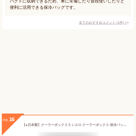
パクトに収納できるため、車に常備したり普段使いしたりと
便利に活用できる保冷バッグです。
全てのおすすめコメント
(
1
件)
>
16
no.
【●日本製】クーラーボックス 5 シエロ クーラーボックス 保冷バッグ 4.8L ペットボトル 缶 4本 6本 ちょうどいい 大きさ 片手でラクラク 開閉 ハンドル付 部活 職場 保冷剤 簡易テーブル テーブル アウトドア 花見 バーベキュー キャプテンスタッグ CS