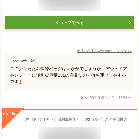
ショップでみる
価格と在庫を
Amazon
でチェック
>>
りいど(40代・女性)
この折りたたみ保冷バッグはいかがでしょうか。アウトドア
やレジャーに便利な容量15Lの商品なので持ち運びしやすい
ですよ。
全てのおすすめコメント
(
1
件)
>
15
no.
【本日ポイント10倍!】送料無料 !(メール便) 保冷バッグ アルミ製 クーラーバッグ 容量10L ペットボトル6本 ファスナー式 マチ付き【 保温バッグ 手提げ トートバッグ エコバッグ お弁当 ランチ アウトドア 】 送料込 ◎ 3M◇ アルミ保冷バッグ10L