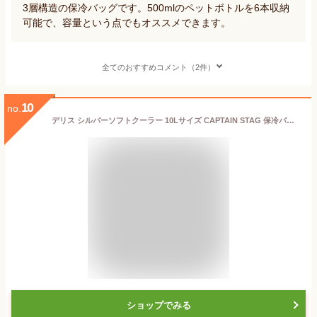
3層構造の保冷バッグです。500mlのペットボトルを6本収納
可能で、容量という点でもオススメできます。
全てのおすすめコメント（2件）
10
no.
デリス シルバーソフトクーラー 10Lサイズ CAPTAIN STAG 保冷バッグ クーラーバック クーラーバッグ 折りたたみ キャンプ 車 移動 保冷バック ペットボトル ジュース お茶 ビール 飲み物 保冷 力 小型 コンパクト ショルダー リットル
ショップでみる