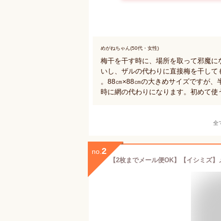
めがねちゃん(50代・女性)
梅干を干す時に、場所を取って邪魔に
いし、ザルの代わりに直接梅を干して
。88㎝×88㎝の大きめサイズですが
時に網の代わりになります。初めて使
全
2
no.