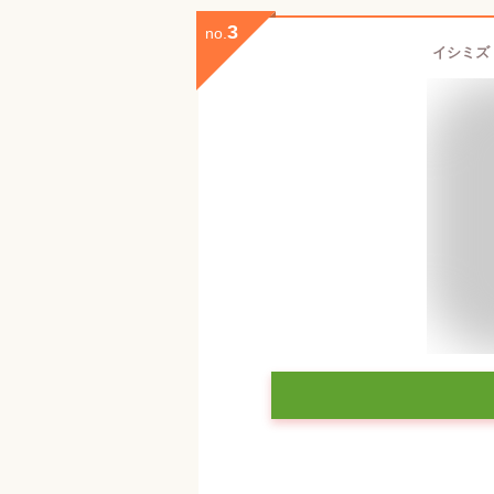
3
no.
イシミズ 