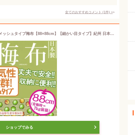
全てのおすすめコメント
(
1
件)
>
【1枚までメール便OK】【イシミズ】メッシュタイプ梅布【88×88cm】【細かい目タイプ】紀州 日本製 綿100% 梅干し 野菜干し ザル・ゴザ・すだれ・えびら代わりに UMENUNO
ショップでみる