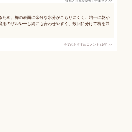
価格と在庫を
楽天
でチェック
>>
るため、梅の表面に余分な水分がこもりにくく、均一に乾か
庭用のザルや干し網にも合わせやすく、数回に分けて梅を並
全てのおすすめコメント
(
1
件)
>