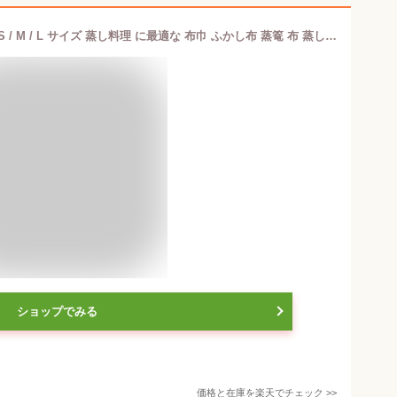
山一 蒸し布 せいろ用 綿100％ 日本製 S / M / L サイズ 蒸し料理 に最適な 布巾 ふかし布 蒸篭 布 蒸し器 キッチン 道具 調理 温活 07-25 4933222007259 07-26 4933222007266 07-27 4933222007273
ショップでみる
価格と在庫を
楽天
でチェック
>>