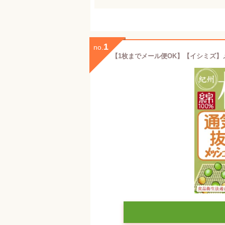
1
no.