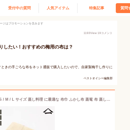
受付中の質問
人気アイテム
特集記事
質問
ージはプロモーションを含みます
1193
View
19
コメント
りしたい！おすすめの梅用の布は？
すときの手ごろな布をネット通販で購入したいので、自家製梅干し作りに
ベストオイシー編集部
山一 蒸し布 せいろ用 綿100％ 日本製 S / M / L サイズ 蒸し料理 に最適な 布巾 ふかし布 蒸篭 布 蒸し器 キッチン 道具 調理 温活 07-25 4933222007259 07-26 4933222007266 07-27 4933222007273