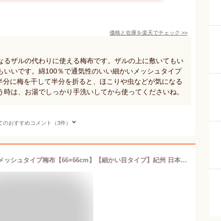
価格と在庫を
楽天
でチェック
>>
なるザルの代わりに使える梅布です。ザルの上に敷いてもい
もいいです。綿100％で通気性のいい細かいメッシュタイプ
、半分に梅を干して半分を折ると、ほこりや虫などが気になる
う時は、お湯でしっかり手洗いしてから使ってくださいね。
てのおすすめコメント（3件）
【2枚までメール便OK】【イシミズ】メッシュタイプ梅布【66×66cm】【細かい目タイプ】紀州 日本製 綿100% 梅干し 野菜干し ザル・ゴザ