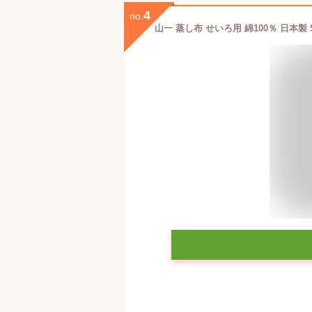
4
no.