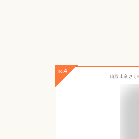
4
no.
山形 土産 さく