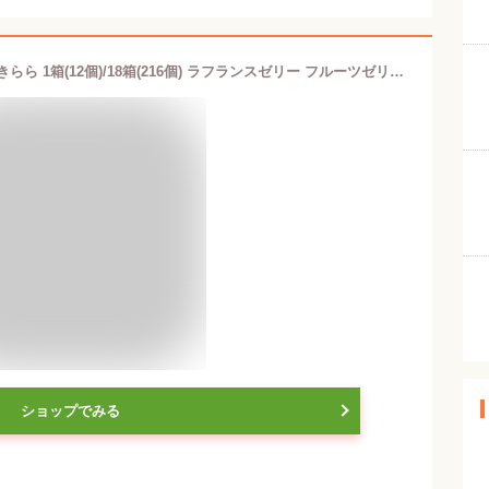
＼期間限定P10倍／ 山形ラ・フランスきらら 1箱(12個)/18箱(216個) ラフランスゼリー フルーツゼリー (東北/山形県産/フルーツ/果物/西洋梨/洋梨/果肉/個包装/お菓子/水菓子/お土産/ギフト/お取り寄せ/定番/美味しい/おすすめ/プチギフト)【A01】
ショップでみる