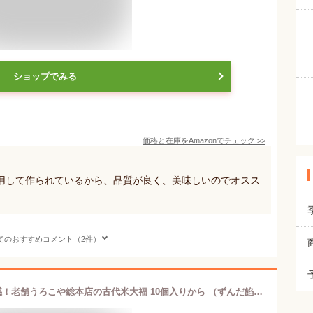
ショップでみる
価格と在庫を
Amazon
でチェック
>>
用して作られているから、品質が良く、美味しいのでオスス
てのおすすめコメント（2件）
【山形●銀山温泉お土産】もっちり食感！老舗うろこや総本店の古代米大福 10個入りから （ずんだ餡・こし餡）。だだちゃ豆・秘伝豆使用 大福 餅 【冷凍】 黒米 お菓子 和菓子 お歳暮 御歳暮 ギフト