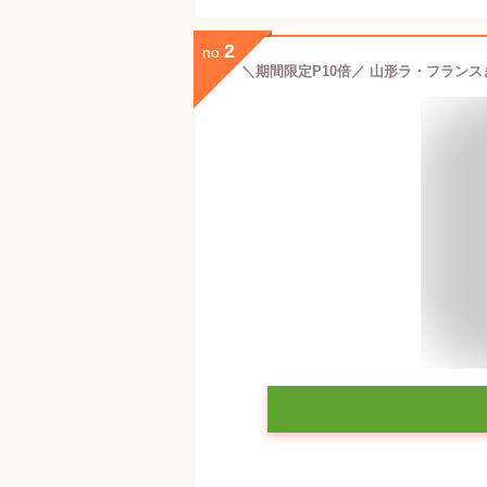
2
no.