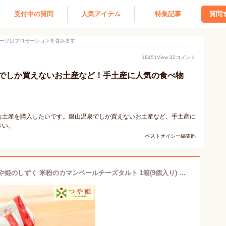
受付中の質問
人気アイテム
特集記事
質問
ージはプロモーションを含みます
18451
View
32
コメント
でしか買えないお土産など！手土産に人気の食べ物
お土産を購入したいです。銀山温泉でしか買えないお土産など、手土産に
さい。
ベストオイシー編集部
＼期間限定！エントリーでP10倍／ つや姫のしずく 米粉のカマンベールチーズタルト 1箱(9個入り) 山形限定 ブランド米 加藤物産 (お菓子/焼き菓子/個包装/お土産/オリジナル/お取り寄せ/美味しい/おすすめ/しっとり)【A01】