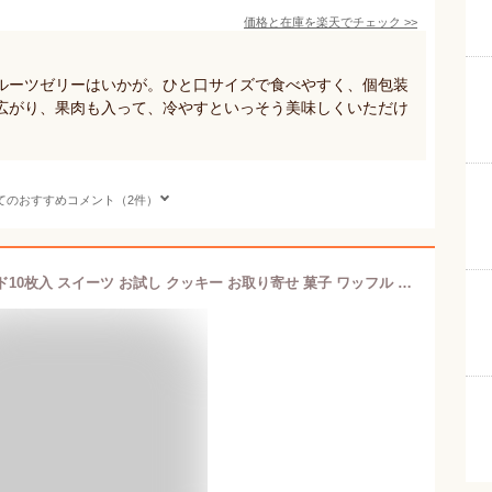
価格と在庫を
楽天
でチェック
>>
ルーツゼリーはいかが。ひと口サイズで食べやすく、個包装
広がり、果肉も入って、冷やすといっそう美味しくいただけ
てのおすすめコメント（2件）
【20%OFFクーポン有】まるごとサンド10枚入 スイーツ お試し クッキー お取り寄せ 菓子 ワッフル 送料無料 山形 さくらんぼ 枝豆 洋菓子 土産 スイーツ ギフト 内祝い お取り寄せグルメ ゴーフル クッキー 可愛い お洒落 お茶菓子 クリームサンド お土産 グルメ