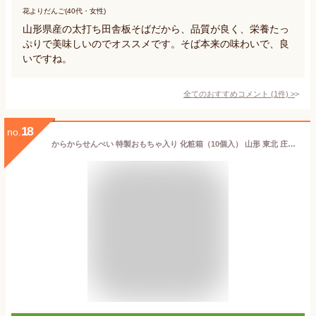
花よりだんご(40代・女性)
山形県産の太打ち田舎板そばだから、品質が良く、栄養たっ
ぷりで美味しいのでオススメです。そば本来の味わいで、良
いですね。
全てのおすすめコメント
(
1
件)
>
18
no.
からからせんべい 特製おもちゃ入り 化粧箱（10個入） 山形 東北 庄内 ギフト お土産 せんべい おもちゃ 銘菓 宇佐美煎餅店