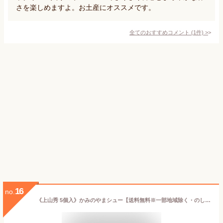
さを楽しめますよ。お土産にオススメです。
全てのおすすめコメント
(
1
件)
>
16
no.
《上山秀 5個入》かみのやまシュー【送料無料※一部地域除く・のし対応可】｜年間30万個販売の大人気シュークリーム！冷凍 スイーツ 個包装 小分け プレゼント 誕生日 母の日 お試しにもおすすめ【日時指定・ギフト・メッセージカード対応可】山形米 つや姫 使用