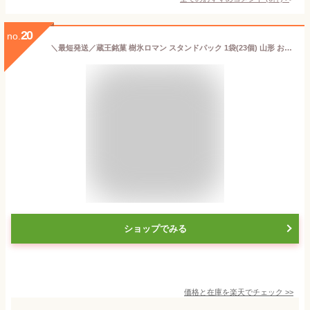
20
no.
＼最短発送／蔵王銘菓 樹氷ロマン スタンドパック 1袋(23個) 山形 お土産 お菓子 個包装 GW お取り寄せ こどもの日 手土産 焼菓子 ひと口サイズ ウェハース【A01】
ショップでみる
価格と在庫を
楽天
でチェック
>>