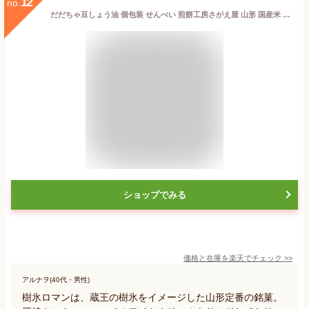
12
no.
だだちゃ豆しょう油 個包装 せんべい 煎餅工房さがえ屋 山形 国産米 醤油味 手土産 小分け 家庭用
ショップでみる
価格と在庫を
楽天
でチェック
>>
アルナヲ(40代・男性)
樹氷ロマンは、蔵王の樹氷をイメージした山形定番の銘菓。