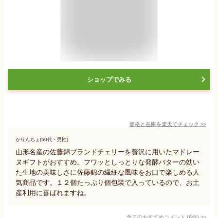
ショップでみる
価格と在庫を
楽天
でチェック
>>
かりんちょ(50代・男性)
山形名産の佐藤錦ブランドチェリーを贅沢に用いたマドレー
ヌギフトがおすすめ。フワッとしっとりな発酵バターの効い
た生地の美味しさに佐藤錦の繊細な風味をお口で楽しめる人
気商品です。１２個たっぷり個包装で入っているので、お土
産利用に喜ばれますね。
全てのおすすめコメント
(
6
件)
>