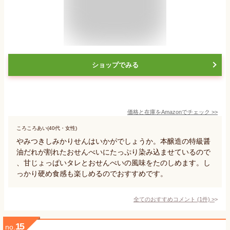
ショップでみる
価格と在庫を
Amazon
でチェック
>>
ころころあい(40代・女性)
やみつきしみかりせんはいかがでしょうか。本醸造の特級醤
油だれが割れたおせんべいにたっぷり染み込ませているので
、甘じょっぱいタレとおせんべいの風味をたのしめます。し
っかり硬め食感も楽しめるのでおすすめです。
全てのおすすめコメント
(
1
件)
>
15
no.