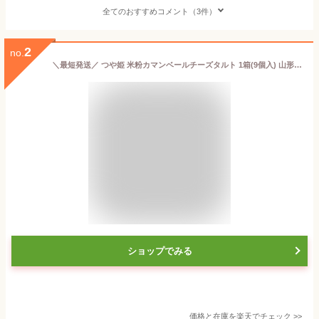
全てのおすすめコメント（3件）
2
no.
＼最短発送／ つや姫 米粉カマンベールチーズタルト 1箱(9個入) 山形 お土産 お菓子 個包装 父の日 夏ギフト お中元 お取り寄せ 手土産 焼菓子 米粉タルト チーズ【A01】
ショップでみる
価格と在庫を
楽天
でチェック
>>