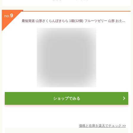
9
no.
最短発送 山形さくらんぼきらら 1箱(12個) フルーツゼリー 山形 お土産 お菓子 個包装 お取り寄せ 水菓子 さくらんぼゼリーお中元 夏ギフト 帰省土産 手土産 【A01】
ショップでみる
価格と在庫を
楽天
でチェック
>>