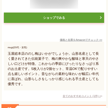
ショップでみる
価格と在庫を
Amazon
でチェック
>>
mugi(20代・女性)
玉屋総本店ののし梅はいかがでしょうか。山形名産として長
く愛されてきた伝統菓子で、梅の爽やかな酸味と寒天のやさ
しい口どけが特徴。これからの季節にぴったりなさっぱり系
のお土産です。5枚入りが2個セット、常温OKで配りやすい
点も嬉しいポイント。昔ながらの素朴な味わいが幅広い年代
に喜ばれ、山形らしさをしっかり感じられる手土産としても
優秀です。
全てのおすすめコメント
(
1
件)
>