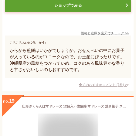
ショップでみる
価格と在庫を
楽天
でチェック
>>
ころころあい(40代・女性)
からから煎餅はいかがでしょうか。おせんべいの中にお菓子
が入っているのがユニークなので、お土産にぴったりです。
沖縄県産の黒糖をつかっていめ、コクのある風味豊かな香り
と甘さがおいしいのもおすすめです。
全てのおすすめコメント
(
1
件)
>
19
no.
山形さくらんぼマドレーヌ 12個入 ( 佐藤錦 マドレーヌ 焼き菓子 スイーツ お菓子 ギフト プレゼント 個包装 お返し 焼き菓子 山形 お土産 手土産 洋菓子 お取り寄せ )