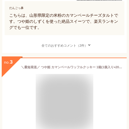
だんごっ鼻
こちらは、山形県限定の米粉のカマンベールチーズタルトで
す。つや姫のしずくを使った絶品スイーツで、楽天ランキン
グでも一位です。
全てのおすすめコメント（2件）
3
no.
＼最短発送／ つや姫 カマンベールワッフルクッキー 1箱(1個入り×20) 山形日和 山形 お土産 ブランド米 (東北 山形 ご当地 手土産 お菓子 焼菓子 お米 米粉 チーズ オリジナル 限定 お取り寄せ 美味しい おすすめ サクサク 個包装)【A01】