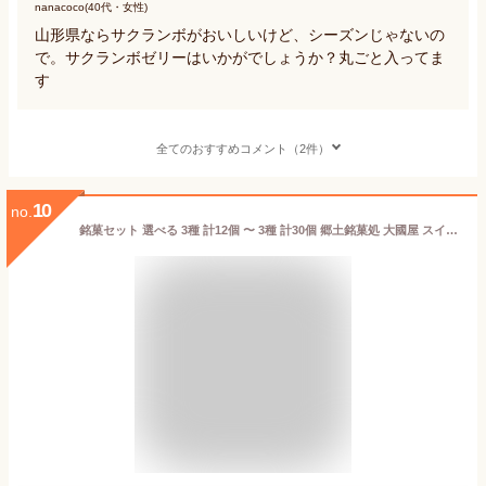
nanacoco(40代・女性)
山形県ならサクランボがおいしいけど、シーズンじゃないの
で。サクランボゼリーはいかがでしょうか？丸ごと入ってま
す
全てのおすすめコメント（2件）
10
no.
銘菓セット 選べる 3種 計12個 〜 3種 計30個 郷土銘菓処 大國屋 スイーツ 和菓子 お菓子 かりんとう ゆべし あげまん 山形産 山形県 生産者直送 お取り寄せ ギフト プレゼント 贈り物 代金引換決済不可 送料無料 お歳暮