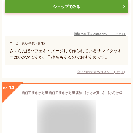
ショップでみる
価格と在庫を
Amazon
でチェック
>>
コーヒーさん(40代・男性)
さくらんぼパフェをイメージして作られているサンドクッキ
ーはいかがですか。日持ちもするのでおすすめです。
全てのおすすめコメント
(
1
件)
>
14
no.
煎餅工房さがえ屋 煎餅工房さがえ屋 醤油 【まとめ買い】【小分け袋2枚付き】「やみつきしみかりせん150g×2袋」 山形さがえや SNSやTVで話題