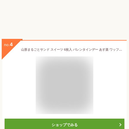
4
no.
山形まるごとサンド スイーツ 6枚入 バレンタインデー あす楽 ワッフル クッキー 菓子 クッキー お試しスイーツ 山形 さくらんぼ 枝豆 洋菓子 土産 お取り寄せ お取り寄せグルメ 可愛い 山形土産 パケ買い お試しスイーツ パケ買い 可愛い
ショップでみる