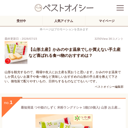
受付中
人気アイテム
マイページ
本ページはプロモーションを含みます
最終更新日：2026/07/15
3250
View
36
コメント
【山形土産】かみのやま温泉でしか買えない手土産
など喜ばれる食べ物のおすすめは？
山形を観光するので、職場や友人にお土産を買おうと思います。かみのやま温泉で
しか買えないお菓子や食べ物など美味しいおすすめの山形の手土産を教えて下さ
い。個包装で配りやすいもの、日持ちするものなどでもいいです。
ベストオイシー編集部
1
no.
最短発送 つや姫のしずく 米粉ラングドシャ 1箱(10個入) 山形 お土産 お菓子 個包装 お取り寄せ 焼菓子 チョコサンドお中元 夏ギフト 帰省土産 手土産 【A01】