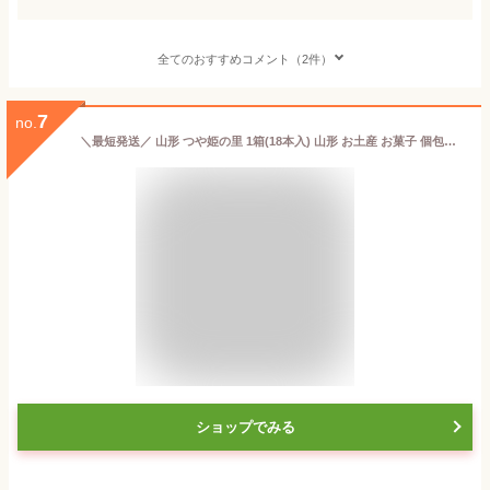
全てのおすすめコメント（2件）
7
no.
＼最短発送／ 山形 つや姫の里 1箱(18本入) 山形 お土産 お菓子 個包装 父の日 夏ギフト お中元 お取り寄せ 手土産 焼菓子 お米パフ ウェハース ホワイトクリーム【A01】
ショップでみる