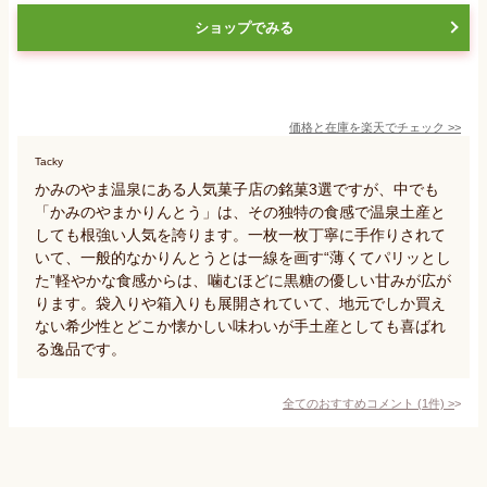
ショップでみる
価格と在庫を
楽天
でチェック
>>
Tacky
かみのやま温泉にある人気菓子店の銘菓3選ですが、中でも
「かみのやまかりんとう」は、その独特の食感で温泉土産と
しても根強い人気を誇ります。一枚一枚丁寧に手作りされて
いて、一般的なかりんとうとは一線を画す“薄くてパリッとし
た”軽やかな食感からは、噛むほどに黒糖の優しい甘みが広が
ります。袋入りや箱入りも展開されていて、地元でしか買え
ない希少性とどこか懐かしい味わいが手土産としても喜ばれ
る逸品です。
全てのおすすめコメント
(
1
件)
>