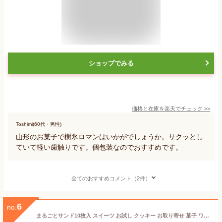
ショップでみる
価格と在庫を
楽天
でチェック
>>
Toshimi(60代・男性)
山形のお菓子で樹氷ロマンはいかがでしょうか。サクッとし
ていて軽い歯触りです。個包装なのでおすすめです。
全てのおすすめコメント（2件）
6
no.
まるごとサンド10枚入 スイーツ お試し クッキー お取り寄せ 菓子 ワッフル 送料無料 山形 さくらんぼ 枝豆 洋菓子 土産 スイーツ ギフト 内祝い お取り寄せグルメ クッキー 可愛い お洒落 お茶菓子 クリームサンド お土産