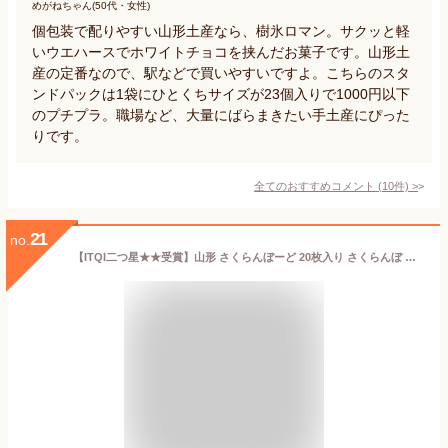
めがねちゃん(50代・女性)
個包装で配りやすい山形土産なら、樹氷ロマン。サクッと軽
いウエハースでホワイトチョコを挟んだお菓子です。山形土
産の定番なので、駅などで買いやすいですよ。こちらのスタ
ンドパックは1袋にひとくちサイズが23個入りで1000円以下
のプチプラ。職場など、大量にばらまきたい手土産にぴった
りです。
全てのおすすめコメント
(
10
件)
>
21
no.
【ITQI二つ星★★受賞】山形 さくらんぼーど 20枚入り さくらんぼ サクランボ 果物 佐藤錦 山形県 東北 庄内 ギフト お土産 チョコクッキー はちみつ 蜂蜜 小麦粉 かわいい カワイイ チョコレート 人気 甘い 濃厚 おすすめ オススメ