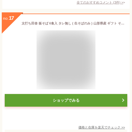
全てのおすすめコメント
(
3
件)
>
17
no.
太打ち田舎 板そば 6食入 タレ無し ( 生そばのみ ) 山形県産 ギフト そば街道 食べ物 お取り寄せ
ショップでみる
価格と在庫を
楽天
でチェック
>>