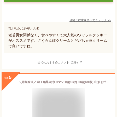
価格と在庫を
楽天
でチェック
>>
花よりだんご(40代・女性)
老若男女関係なく、食べやすくて大人気のワッフルクッキー
がオススメです。さくらんぼクリームとだだちゃ豆クリーム
で良いですね。
全てのおすすめコメント（2件）
5
no.
＼最短発送／ 蔵王銘菓 樹氷ロマン 1箱(16枚) 30箱(480枚) 山形 お土産 残暑御見舞 (東北 山形 ご当地 手土産 お菓子 焼菓子 ホワイト クリーム サンド ウェハース 個包装 お取り寄せ 美味しい おすすめ 人気 定番 おやつ お茶請け)【A01】