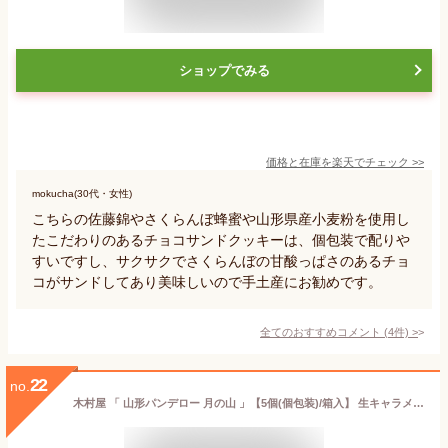
ショップでみる
価格と在庫を
楽天
でチェック
>>
mokucha(30代・女性)
こちらの佐藤錦やさくらんぼ蜂蜜や山形県産小麦粉を使用し
たこだわりのあるチョコサンドクッキーは、個包装で配りや
すいですし、サクサクでさくらんぼの甘酸っぱさのあるチョ
コがサンドしてあり美味しいので手土産にお勧めです。
全てのおすすめコメント
(
4
件)
>
22
no.
木村屋 「 山形パンデロー 月の山 」【5個(個包装)/箱入】 生キャラメル パンデロー スイーツ 洋菓子 カステラ つきのやま 山形 庄内 鶴岡 お土産 特産品 名産品 お取り寄せ