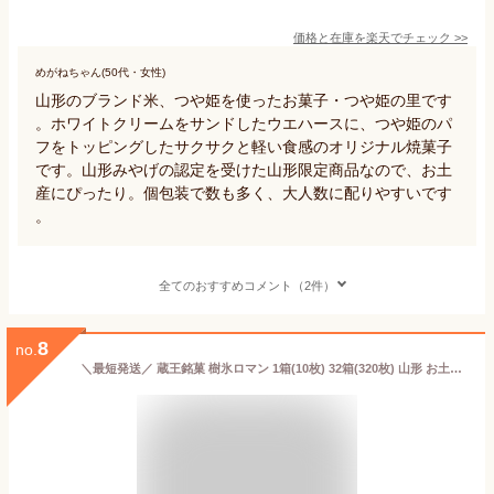
価格と在庫を
楽天
でチェック
>>
めがねちゃん(50代・女性)
山形のブランド米、つや姫を使ったお菓子・つや姫の里です
。ホワイトクリームをサンドしたウエハースに、つや姫のパ
フをトッピングしたサクサクと軽い食感のオリジナル焼菓子
です。山形みやげの認定を受けた山形限定商品なので、お土
産にぴったり。個包装で数も多く、大人数に配りやすいです
。
全てのおすすめコメント（2件）
8
no.
＼最短発送／ 蔵王銘菓 樹氷ロマン 1箱(10枚) 32箱(320枚) 山形 お土産 (東北 山形 ご当地 手土産 お菓子 焼菓子 ホワイト クリーム サンド ウェハース 個包装 お取り寄せ 美味しい おすすめ 人気 定番 おやつ お茶請け)【A01】