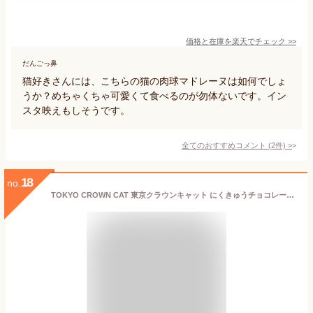
価格と在庫を
楽天
でチェック
>>
だんごっ鼻
猫好きさんには、こちらの猫の肉球マドレーヌは如何でしょ
うか？めちゃくちゃ可愛くて食べるのが勿体ないです。イン
スタ映えもしそうです。
全てのおすすめコメント
(
2
件)
>
18
no.
TOKYO CROWN CAT 東京クラウンキャット にくきゅうチョコレート バレンタイン バレンタインデー お返し 2026 プレゼント チョコレート 東京土産 猫 お土産 スイーツ ギフト 猫 透明ケース付 【ミルクチョコ・ホワイトチョコ】