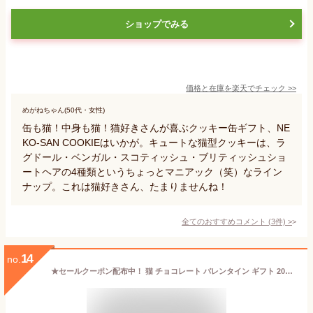
ショップでみる
価格と在庫を
楽天
でチェック
>>
めがねちゃん(50代・女性)
缶も猫！中身も猫！猫好きさんが喜ぶクッキー缶ギフト、NE
KO-SAN COOKIEはいかが。キュートな猫型クッキーは、ラ
グドール・ベンガル・スコティッシュ・ブリティッシュショ
ートヘアの4種類というちょっとマニアック（笑）なライン
ナップ。これは猫好きさん、たまりませんね！
全てのおすすめコメント
(
3
件)
>
14
no.
★セールクーポン配布中！ 猫 チョコレート バレンタイン ギフト 2026 ホワイトデー お返し チョコ モロゾフ ネコ チョコ バレンタイン チョコレート 缶 入り かわいい バレンタインチョコ プチギフト 義理チョコ 子供 ねこ 猫チョコ プレゼント 猫 モチーフ 型 送料無料