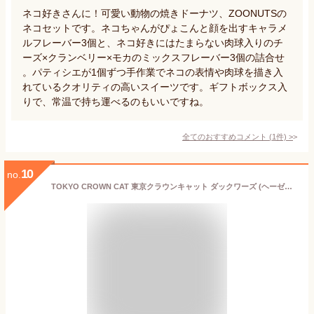
ネコ好きさんに！可愛い動物の焼きドーナツ、ZOONUTSの
ネコセットです。ネコちゃんがぴょこんと顔を出すキャラメ
ルフレーバー3個と、ネコ好きにはたまらない肉球入りのチ
ーズ×クランベリー×モカのミックスフレーバー3個の詰合せ
。パティシエが1個ずつ手作業でネコの表情や肉球を描き入
れているクオリティの高いスイーツです。ギフトボックス入
りで、常温で持ち運べるのもいいですね。
全てのおすすめコメント
(
1
件)
>
10
no.
TOKYO CROWN CAT 東京クラウンキャット ダックワーズ (ヘーゼルナッツ) 5周年 バレンタインデー 2025 プレゼント 東京土産 スイーツ ギフト お菓子 猫 きじとら