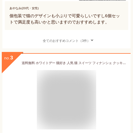
あやなみ(20代・女性)
個包装で猫のデザインも小ぶりで可愛らしいですし6個セッ
トで満足度も高いかと思いますのでおすすめします。
全てのおすすめコメント（3件）
3
no.
送料無料 ホワイトデー 猫好き 人気 猫 スイーツ フィナンシェ クッキー セット 洋菓子 焼き菓子 お菓子 かわいいお菓子 高級菓子 かわいい 可愛い 女性 プレゼント 個包装 通販 アソート ねこ レモン ストロベリー ショコラ シモーヌ シャトロワ CHATROIS