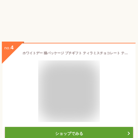
4
no.
ホワイトデー 猫パッケージ プチギフト ティラミスチョコレート ティラミスチョコ アーモンドチョコ 猫 ひとくちチョコ 猫モチーフ お菓子 スイーツ 通販 プレゼント 猫好き 誕生日 贈り物 かわいい 美味しい キトン・ティラミスアーモンドショコラ
ショップでみる