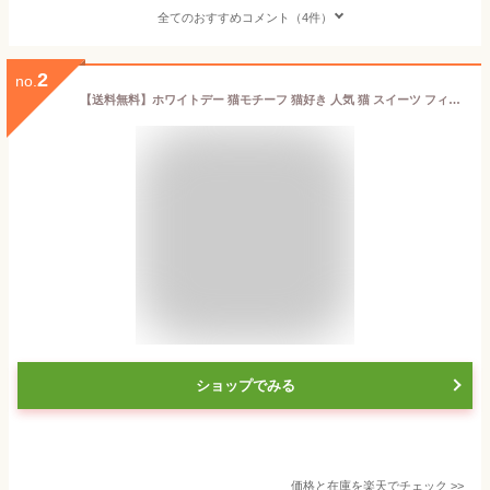
全てのおすすめコメント（4件）
2
no.
【送料無料】ホワイトデー 猫モチーフ 猫好き 人気 猫 スイーツ フィナンシェ 洋菓子 焼き菓子 お菓子 かわいいお菓子 高級菓子 かわいい 可愛い 女性 プレゼント 個包装 通販 アソート ねこ レモン ストロベリー ショコラ シモーヌ 6個入 シャトロワ CHATROIS
ショップでみる
価格と在庫を
楽天
でチェック
>>