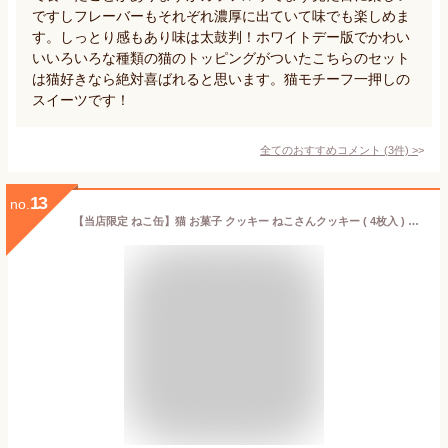
ですしフレーバーもそれぞれ濃厚に出ていて味でも楽しめま
す。しっとり感もあり味は太鼓判！ホワイトデー版でかわい
いいろいろな種類の猫のトッピングがついたこちらのセット
は猫好きなら絶対喜ばれると思います。猫モチーフ一押しの
スイーツです！
全てのおすすめコメント
(
3
件)
>
13
no.
【当店限定 ねこ缶】猫 お菓子 クッキー ねこさんクッキー ( 4枚入 ) 個包装 ピンク 猫 ねこ ネコ キャット 三毛猫 ハチワレ 茶縞 黒縞 クロネコ 動物 アニマル かわいい neconeco クッキー お菓子 焼き菓子 詰め合わせ グッズ プレゼント ギフト