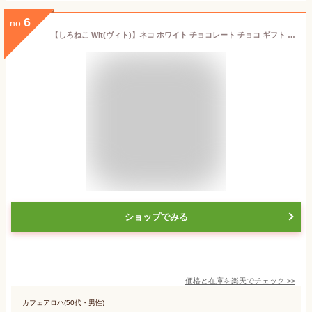
6
no.
【しろねこ Wit(ヴィト)】ネコ ホワイト チョコレート チョコ ギフト スイーツ 猫 猫型 動物 映えスイーツ お菓子 おしゃれ 可愛いお菓子 可愛いチョコレート ベルギー 高級 高級チョコ 板チョコ 猫のチョコ センスのいい プレゼント 猫好き 誕生日 ホワイトデー
ショップでみる
価格と在庫を
楽天
でチェック
>>
カフェアロハ(50代・男性)