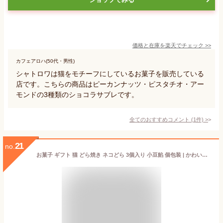
価格と在庫を
楽天
でチェック
>>
カフェアロハ(50代・男性)
シャトロワは猫をモチーフにしているお菓子を販売している
店です。こちらの商品はピーカンナッツ・ピスタチオ・アー
モンドの3種類のショコラサブレです。
全てのおすすめコメント
(
1
件)
>
21
no.
お菓子 ギフト 猫 どら焼き ネコどら 3個入り 小豆餡 個包装 | かわいい ネコ 和菓子 誕生日 プレゼント お祝い 内祝い 還暦 米寿 傘寿 祝い 動物 アニマル スイーツ バースデー 祖母 80代 子供 お礼 バレンタイン お返し ホワイトデー 食べ物 卒園 卒業