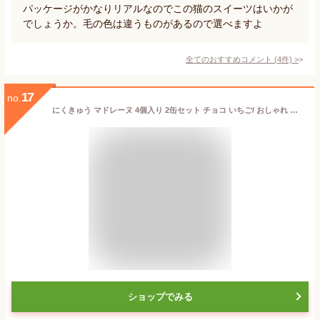
パッケージがかなりリアルなのでこの猫のスイーツはいかが
でしょうか。毛の色は違うものがあるので選べますよ
全てのおすすめコメント
(
4
件)
>
17
no.
にくきゅう マドレーヌ 4個入り 2缶セット チョコ いちご/ おしゃれ 可愛い 猫スイーツ 猫缶 入り 常温 焼き菓子 京都 スイーツ チョコ 苺 猫 肉球 マドレーヌ ママ友 誕生日 結婚 お返し お菓子 ねこ ギフト ねこ缶 ホワイトデー
ショップでみる