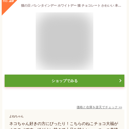
19
no.
猫の日 バレンタインデー ホワイトデー 猫 チョコレート かわいい 本命 個包装 お菓子 ねこ 猫 ネコ 練り切り 猫 お菓子 母の日 和菓子 プレゼントクーポン【かわいい ねこチョコ お菓子 大福6個 】練り切り餡 お礼 お取り寄せグルメ 生菓子 和菓子 手作り 練り切り
ショップでみる
価格と在庫を
楽天
でチェック
>>
よねちゃん
ネコちゃん好きの方にぴったり！こちらのねこチョコ大福が