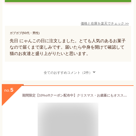
価格と在庫を
楽天
でチェック
>>
ガブガブ(50代・男性)
先日 にゃんこの日に注文しました。とても人気のあるお菓子
なので届くまで楽しみです。届いたら中身を開けて確認して
猫のお友達と盛り上がりたいと思います。
全てのおすすめコメント（2件）
5
no.
期間限定【10%offクーポン配布中】クリスマス・お歳暮にもオススメ！DADACA 公式《選べる3種！こねこのこねこねクッキー缶 CHOCOLATE 》【送料無料】北海道 お土産 チョコがけクッキー プレゼント 洋菓子 スイーツ 手土産 ギフト ねこ かわいい 猫 焼き菓子