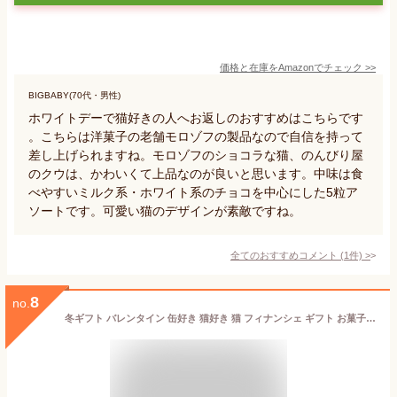
価格と在庫を
Amazon
でチェック
>>
BIGBABY(70代・男性)
ホワイトデーで猫好きの人へお返しのおすすめはこちらです
。こちらは洋菓子の老舗モロゾフの製品なので自信を持って
差し上げられますね。モロゾフのショコラな猫、のんびり屋
のクウは、かわいくて上品なのが良いと思います。中味は食
べやすいミルク系・ホワイト系のチョコを中心にした5粒ア
ソートです。可愛い猫のデザインが素敵ですね。
全てのおすすめコメント
(
1
件)
>
8
no.
冬ギフト バレンタイン 缶好き 猫好き 猫 フィナンシェ ギフト お菓子 缶 猫お菓子 可愛いお菓子 お菓子缶 おしゃれ スイーツ お取り寄せ 個包装 缶入り 焼き菓子 洋菓子 プレゼント 誕生日プレゼント 女性 女友達 プチギフト かわいい缶 贈り物 通販 手土産 シャトロワ