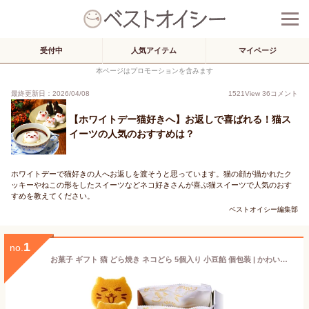
受付中
人気アイテム
マイページ
本ページはプロモーションを含みます
最終更新日：2026/04/08
1521
View
36
コメント
【ホワイトデー猫好きへ】お返しで喜ばれる！猫ス
イーツの人気のおすすめは？
ホワイトデーで猫好きの人へお返しを渡そうと思っています。猫の顔が描かれたク
ッキーやねこの形をしたスイーツなどネコ好きさんが喜ぶ猫スイーツで人気のおす
すめを教えてください。
ベストオイシー編集部
1
no.
お菓子 ギフト 猫 どら焼き ネコどら 5個入り 小豆餡 個包装 | かわいい ネコ 和菓子 誕生日 プレゼント お祝い 内祝い 還暦 米寿 傘寿 祝い 動物 アニマル スイーツ バースデー 祖母 80代 子供 お礼 食べ物 入学 記念品 初節句 こどもの日 母の日