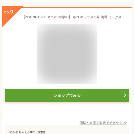
9
no.
【ZOONUTS 6P ネコ×3 肉球×3】 ネコ キャラメル味 肉球 ミックスフレーバー ズーナッツ 焼きドーナツ アニマルドーナツ 焼き菓子 ドーナツ カワイイ スイーツ ヘルシー カリーノ 福岡 こだわり おすすめスイーツ プレゼント 内祝い プレゼント バレンタイン ホワイトデー
ショップでみる
価格と在庫を
楽天
でチェック
>>
めがねちゃん(50代・女性)