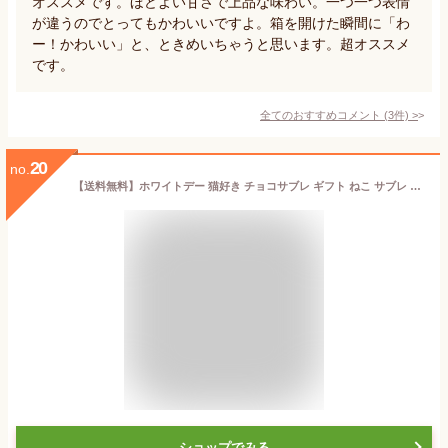
オススメです。ほどよい甘さで上品な味わい。一つ一つ表情
が違うのでとってもかわいいですよ。箱を開けた瞬間に「わ
ー！かわいい」と、ときめいちゃうと思います。超オススメ
です。
全てのおすすめコメント
(
3
件)
>
20
no.
【送料無料】ホワイトデー 猫好き チョコサブレ ギフト ねこ サブレ 高級 お菓子 かわいいお菓子 可愛い チョコレート ミルク 個包装 プレゼント 高級 お菓子 洋菓子 スイーツギフト セット お取り寄せスイーツ スイーツ 通販 シャトロワ CHATROIS 猫モチーフ ミヌー
ショップでみる