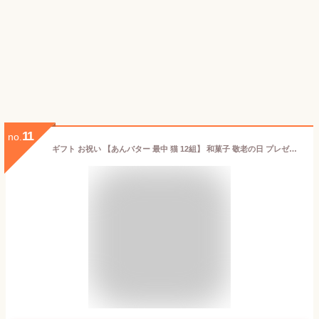
11
no.
ギフト お祝い 【あんバター 最中 猫 12組】 和菓子 敬老の日 プレゼント 出産内祝い 結婚内祝い 最中 あんこ バター 入学内祝い 快気祝い 初節句 成人式 お返し 人気 御礼 おかえし お中元 ブライダル 結婚 クリスマス ギフトセット 手土産 おもたせ ねこ ネコ neko 売れ筋