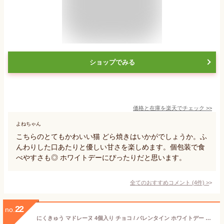
ショップでみる
価格と在庫を
楽天
でチェック
>>
よねちゃん
こちらのとてもかわいい猫 どら焼きはいかがでしょうか。ふ
んわりした口あたりと優しい甘さを楽しめます。個包装で食
べやすさも◎ ホワイトデーにぴったりだと思います。
全てのおすすめコメント
(
4
件)
>
22
no.
にくきゅう マドレーヌ 4個入り チョコ / バレンタイン ホワイトデー おしゃれ 可愛い 猫スイーツ 猫缶 入り 常温 焼き菓子 京都 スイーツ チョコレート 猫 肉球 マドレーヌ ママ友 誕生日 結婚 お返し お菓子 ねこ ギフト ねこ缶