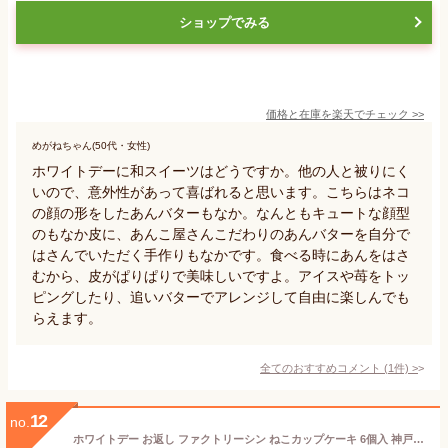
ショップでみる
価格と在庫を
楽天
でチェック
>>
めがねちゃん(50代・女性)
ホワイトデーに和スイーツはどうですか。他の人と被りにく
いので、意外性があって喜ばれると思います。こちらはネコ
の顔の形をしたあんバターもなか。なんともキュートな顔型
のもなか皮に、あんこ屋さんこだわりのあんバターを自分で
はさんでいただく手作りもなかです。食べる時にあんをはさ
むから、皮がぱりぱりで美味しいですよ。アイスや苺をトッ
ピングしたり、追いバターでアレンジして自由に楽しんでも
らえます。
全てのおすすめコメント
(
1
件)
>
12
no.
ホワイトデー お返し ファクトリーシン ねこカップケーキ 6個入 神戸スイーツ 人気 洋菓子 ギフト プレゼント 手提げ袋付き