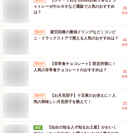
【スイーツおせち2026お取り寄せ】シ
受付中
ャトレーゼやルタオなど通販で人気のおすすめ
28
は？
回答
疲労回復の最強ドリングなど｜コンビ
受付中
ニ・ドラックストアで買える人気のおすすめは？
44
回答
【非常食チョコレート】防災対策に！
受付中
人気の非常食チョコレートのおすすめは？
35
回答
【お月見団子】十五夜のお供えに！人
受付中
気の美味しい月見団子を教えて！
33
回答
【仙台の知る人ぞ知るお土産】かわいく
決定