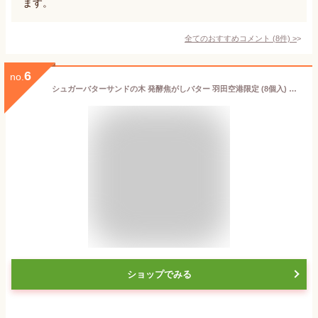
ます。
全てのおすすめコメント
(
8
件)
>
6
no.
シュガーバターサンドの木 発酵焦がしバター 羽田空港限定 (8個入) 母の日 父の日 ギフト
ショップでみる