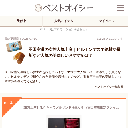
受付中
人気アイテム
マイページ
本ページはプロモーションを含みます
最終更新日：2026/07/19
811
View
21
コメント
羽田空港の女性人気土産｜ヒルナンデスで絶賛や最
新など人気の美味しいおすすめは？
羽田空港で美味しいお土産を探しています。女性に大人気、羽田空港でしか買えな
い、ヒルナンデスで紹介された最新や流行のものなど、羽田空港土産の美味しいお
すすめを教えてください。
ベストオイシー編集部
1
no.
【東京土産】N.Y. キャラメルサンド 6個入り （羽田空港限定フレイバー ワインキャラメルサンド） (2箱)