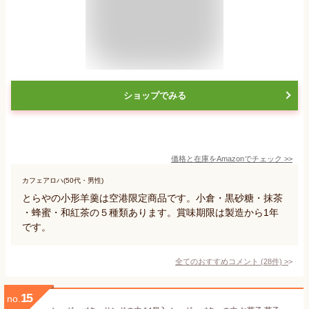
ショップでみる
価格と在庫を
Amazon
でチェック
>>
カフェアロハ(50代・男性)
とらやの小形羊羹は空港限定商品です。小倉・黒砂糖・抹茶
・蜂蜜・和紅茶の５種類あります。賞味期限は製造から1年
です。
全てのおすすめコメント
(
28
件)
>
15
no.