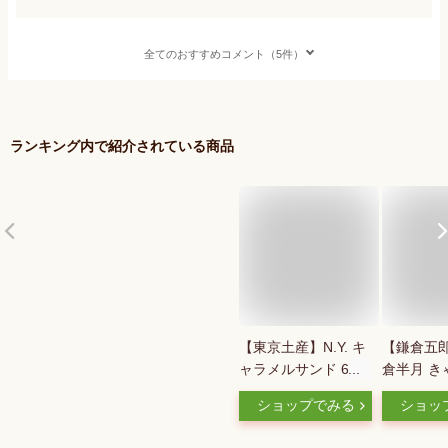
全てのおすすめコメント（5件）
ランキング内で紹介されている商品
【東京土産】N.Y. キ
【鎌倉五
ャラメルサンド 6個
倉半月 き
入り （羽田空港限定
ンドだょ 
ショップでみる
ショッ
フレイバー ワインキ
田空港限
ャラメルサンド） (2