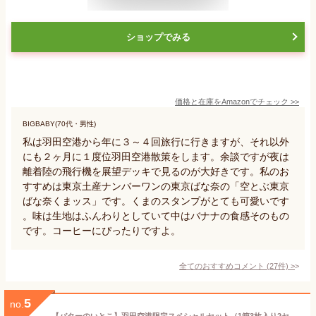
ショップでみる
価格と在庫を
Amazon
でチェック
>>
BIGBABY(70代・男性)
私は羽田空港から年に３～４回旅行に行きますが、それ以外
にも２ヶ月に１度位羽田空港散策をします。余談ですが夜は
離着陸の飛行機を展望デッキで見るのが大好きです。私のお
すすめは東京土産ナンバーワンの東京ばな奈の「空とぶ東京
ばな奈くまッス」です。くまのスタンプがとても可愛いです
。味は生地はふんわりとしていて中はバナナの食感そのもの
です。コーヒーにぴったりですよ。
全てのおすすめコメント
(
27
件)
>
5
no.
【バターのいとこ】羽田空港限定スペシャルセット（1箱3枚入り2セット（ミルク3枚、チョコキャラメル3枚））