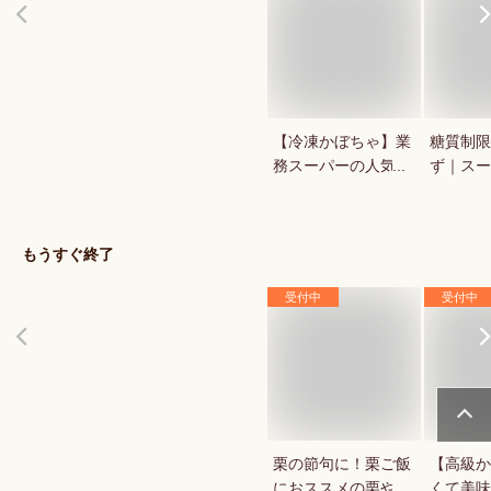
【冷凍かぼちゃ】業
糖質制限
務スーパーの人気商
ず｜スー
品など！コスパが良
ンで買え
い冷凍野菜は？
だに優し
は？
もうすぐ終了
受付中
受付中
栗の節句に！栗ご飯
【高級か
におススメの栗や栗
くて美味