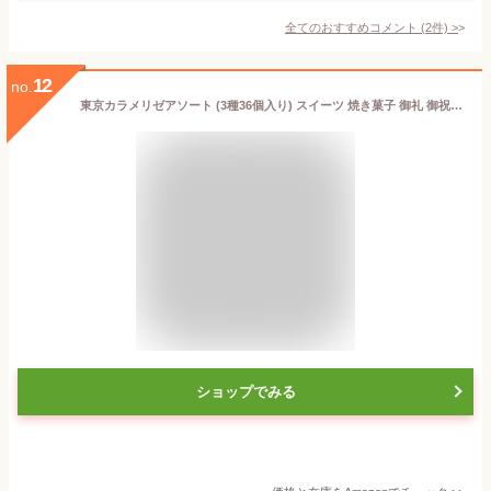
全てのおすすめコメント
(
2
件)
>
12
no.
東京カラメリゼアソート (3種36個入り) スイーツ 焼き菓子 御礼 御祝 返礼 御挨拶 ギフト お菓子 記念品 景品 粗品 プレゼント 東京みやげ 手土産 ギフト プチチュー 上野風月堂 風月堂
ショップでみる