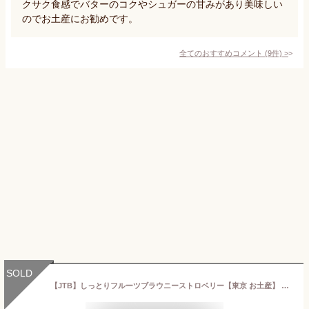
クサク食感でバターのコクやシュガーの甘みがあり美味しい
のでお土産にお勧めです。
全てのおすすめコメント
(
9
件)
>
SOLD
【JTB】しっとりフルーツブラウニーストロベリー【東京 お土産】 ｜東京駅 羽田空港 チョコブラウニー とちおとめ お菓子 焼き菓子 洋菓子 東京土産 おみやげ お取り寄せ 手土産 贈り物 ギフト