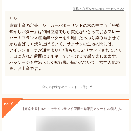
価格と在庫を
Amazon
でチェック
>>
Tacky
東京土産の定番、シュガーバターサンドの木の中でも「発酵
焦がしバター」は羽田空港でしか買えないとっておきフレー
バー！フランス産発酵バターを生地にたっぷり染み込ませて
から香ばしく焼き上げていて、サクサクの生地の間には、エ
アインショコラが通常より1.3倍もたっぷりサンドされていて
、口に入れた瞬間にミルキーでとろける食感が楽しめます。
パッケージも空港らしく飛行機が描かれていて、女性人気の
高いお土産ですよ！
全てのおすすめコメント（2件）
7
no.
【東京土産】N.Y. キャラメルサンド 羽田空港限定アソート 20個入り（キャラメルサンド10個、羽田空港限定フレイバー ワインキャラメルサンド10個）