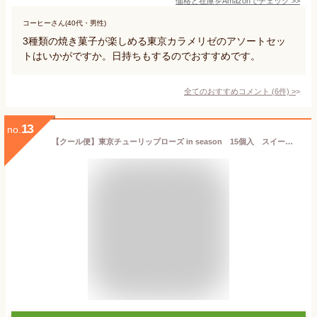
価格と在庫を
Amazon
でチェック
>>
コーヒーさん(40代・男性)
3種類の焼き菓子が楽しめる東京カラメリゼのアソートセッ
トはいかがですか。日持ちもするのでおすすめです。
全てのおすすめコメント
(
6
件)
>
13
no.
【クール便】東京チューリップローズ in season 15個入 スイーツ 花 セット ギフト プレゼント 誕生日プレゼント 内祝い 詰め合わせ おしゃれ お取り寄せ 食品 母 女友達 女性 健康