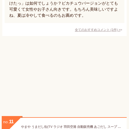
けたっ」は如何でしょうか？ピカチュウバージョンがとても
可愛くて女性やお子さん向きです。もちろん美味しいですよ
ね、夏は冷やして食べるのもお薦めです。
全てのおすすめコメント
(
1
件)
>
11
no.
やまや うまだし缶(TV ラジオ 羽田空港 自動販売機 あごだし スープ 料理 国産 九州 福岡 博多 お取り寄せ 土産 ギフトセット)