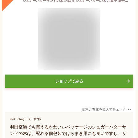
シュガーバターサンドの木 14個入 シュガーバターの木 お菓子 菓子折り クッキー 退職 個包装 焼き菓子 洋菓子 シリアル おやつ ギフト プレゼント 詰め合わせ お返し お取り寄せ sugar butter tree 手土産 人気土産 おもたせ 挨拶 ばらまき 異動 出産 内祝い 菓子折り 常温
ショップでみる
価格と在庫を
楽天
でチェック
>>
mokucha(30代・女性)
羽田空港でも買えるかわいいパッケージのシュガーバターサ
ンドの木は、配れる個包装でばらまき用にも良いですし、サ