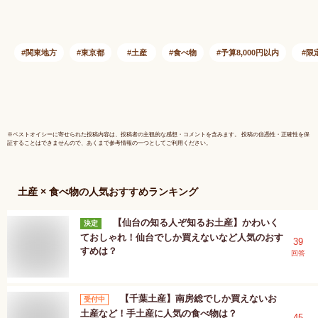
箱)
関東地方
東京都
土産
食べ物
予算8,000円以内
限
※
ベストオイシー
に寄せられた投稿内容は、投稿者の主観的な感想・コメントを含みます。 投稿の信憑性・正確性を保
証することはできませんので、あくまで参考情報の一つとしてご利用ください。
土産 × 食べ物
の人気おすすめランキング
【仙台の知る人ぞ知るお土産】かわいく
決定
ておしゃれ！仙台でしか買えないなど人気のおす
39
すめは？
回答
【千葉土産】南房総でしか買えないお
受付中
土産など！手土産に人気の食べ物は？
45