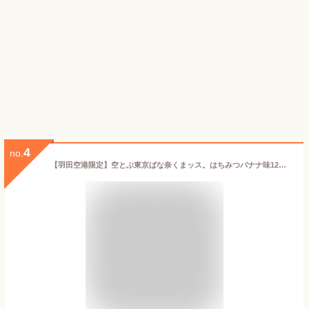
4
no.
【羽田空港限定】空とぶ東京ばな奈くまッス。はちみつバナナ味12個入 東京ばな奈ワールド