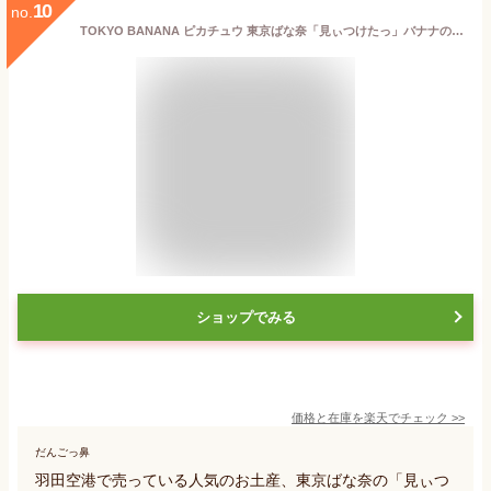
10
no.
TOKYO BANANA ピカチュウ 東京ばな奈「見ぃつけたっ」バナナのみ風 8個入 専用おみやげ袋(ショッパー)付き
ショップでみる
価格と在庫を
楽天
でチェック
>>
だんごっ鼻
羽田空港で売っている人気のお土産、東京ばな奈の「見ぃつ