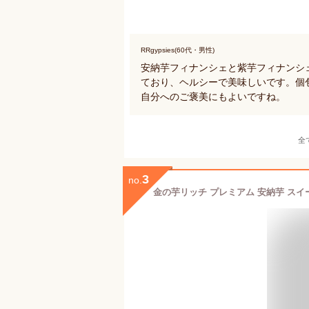
RRgypsies(60代・男性)
安納芋フィナンシェと紫芋フィナンシ
ており、ヘルシーで美味しいです。個
自分へのご褒美にもよいですね。
全
3
no.