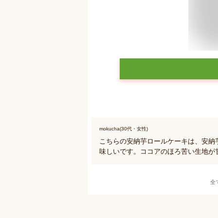
mokucha(30代・女性)
こちらの安納芋ロールケーキは、安納
味しいです。ココアのほろ苦い生地が
全