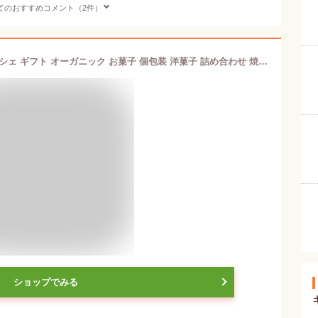
てのおすすめコメント（2件）
安納芋 スイーツ おいも 紫芋 フィナンシェ ギフト オーガニック お菓子 個包装 洋菓子 詰め合わせ 焼き菓子 プチギフト 手土産 送料無料 高級 小分け 和菓子 お取り寄せ 長崎 お取り寄せスイーツ 焼菓子 芋 さつまいも 有機栽培 美味しいお菓子
ショップでみる