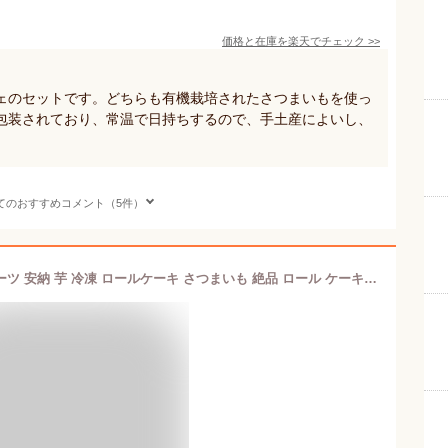
価格と在庫を
楽天
でチェック
>>
ェのセットです。どちらも有機栽培されたさつまいもを使っ
包装されており、常温で日持ちするので、手土産によいし、
てのおすすめコメント（5件）
金の芋リッチ プレミアム 安納芋 スイーツ 安納 芋 冷凍 ロールケーキ さつまいも 絶品 ロール ケーキ 高級 お菓子 さつま芋 サツマイモ ギフト 芋 洋菓子 お取り寄せ 冷凍ケーキ お取り寄せスイーツ 送料無料 さつまいものお菓子 roll