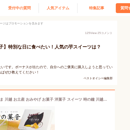
受付中の質問
人気アイテム
特集記事
質問
ージはプロモーションを含みます
125
View
25
コメント
子】特別な日に食べたい！人気の芋スイーツは？
たいです。ボーナスが出たので、自分へのご褒美に購入しようと思ってい
ればぜひ教えてください！
ベストオイシー編集部
埼玉 お土産 川越の菓音 10個入 さいたま 川越 お土産 おみやげ お菓子 洋菓子 スイーツ 時の鐘 川越芋 フィナンシェ ミルククリーム ケヤキ堂