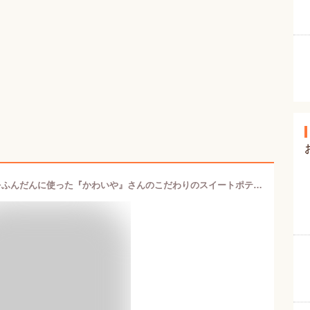
窯焼ポテト5本セット！北海道の素材をふんだんに使った『かわいや』さんのこだわりのスイートポテト 窯焼きポテト 【母の日 父の日 お中元 敬老の日ギフト】【送料無料】