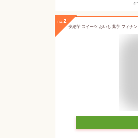
全
2
no.