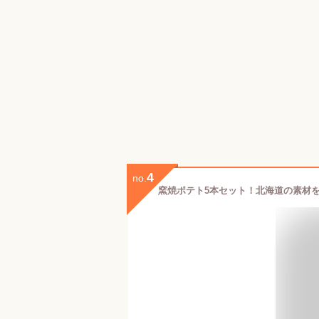
4
no.