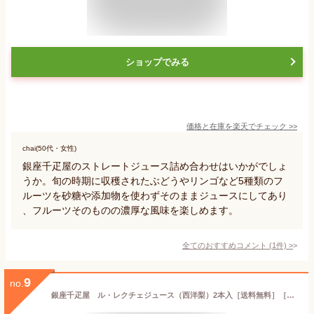
ショップでみる
価格と在庫を
楽天
でチェック
>>
chai(50代・女性)
銀座千疋屋のストレートジュース詰め合わせはいかがでしょ
うか。旬の時期に収穫されたぶどうやリンゴなど5種類のフ
ルーツを砂糖や添加物を使わずそのままジュースにしてあり
、フルーツそのものの濃厚な風味を楽しめます。
全てのおすすめコメント
(
1
件)
>
9
no.
銀座千疋屋 ル・レクチェジュース（西洋梨）2本入［送料無料］［ポイント2倍］～ 御中元 お中元 父の日 ジュース ギフト 贈り物 フルーツ スイーツ プレゼント お菓子 内祝い 誕生日 お祝い 御礼 快気内祝 お見舞い 送料無料 千疋屋 ～