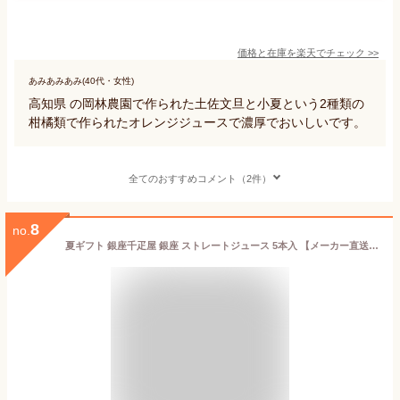
価格と在庫を
楽天
でチェック
>>
あみあみあみ(40代・女性)
高知県 の岡林農園で作られた土佐文旦と小夏という2種類の
柑橘類で作られたオレンジジュースで濃厚でおいしいです。
全てのおすすめコメント（2件）
8
no.
夏ギフト 銀座千疋屋 銀座 ストレートジュース 5本入 【メーカー直送】 お中元 千疋屋 ストレート フルーツジュース 詰め合わせ 果汁 無香料 お取り寄せ 高級 ジュース セット 暑中御見舞 みかん ぶどう りんご 御中元 お祝い 内祝い お礼 お供え 法要 贈り物 お返し