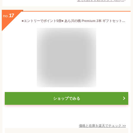
17
no.
■エントリーでポイント5倍■ あら川の桃 Premium 2本 ギフトセット ジュース 桃 ストレートジュース 八旗農園 和歌山県 川中島白桃 もも ソフトドリンク 果汁100％
ショップでみる
価格と在庫を
楽天
でチェック
>>