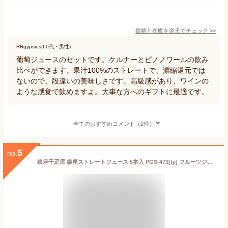
価格と在庫を
楽天
でチェック
>>
RRgypsies(60代・男性)
葡萄ジュースのセットです。ケルナーとピノノワールの飲み
比べができます。果汁100%のストレートで、濃縮還元では
ないので、段違いの美味しさです。高級感があり、ワインの
ような感覚で飲めますよ。大事な方へのギフトに最適です。
全てのおすすめコメント（2件）
5
no.
銀座千疋屋 銀座ストレートジュース 5本入 PGS-473[ty] フルーツジュース ギフト 砂糖不使用 高級 かわいい 送料無料 お見舞い ジュース 内祝い 法事 父の日