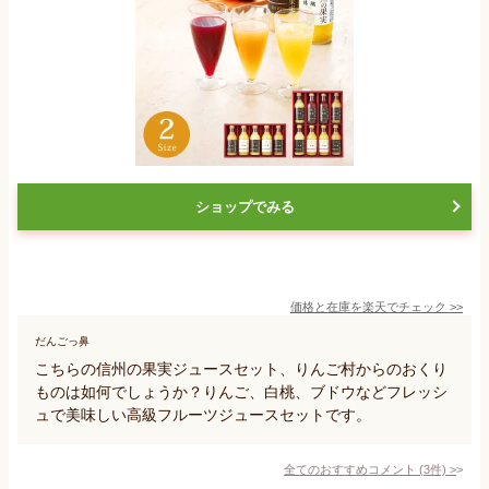
ショップでみる
価格と在庫を
楽天
でチェック
>>
だんごっ鼻
こちらの信州の果実ジュースセット、りんご村からのおくり
ものは如何でしょうか？りんご、白桃、ブドウなどフレッシ
ュで美味しい高級フルーツジュースセットです。
全てのおすすめコメント
(
3
件)
>