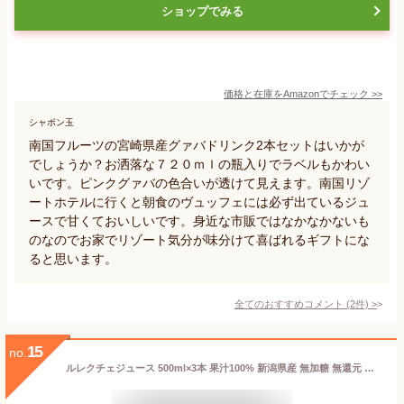
ショップでみる
価格と在庫を
Amazon
でチェック
>>
シャボン玉
南国フルーツの宮崎県産グァバドリンク2本セットはいかが
でしょうか？お洒落な７２０ｍｌの瓶入りでラベルもかわい
いです。ピンクグァバの色合いが透けて見えます。南国リゾ
ートホテルに行くと朝食のヴュッフェには必ず出ているジュ
ースで甘くておいしいです。身近な市販ではなかなかないも
のなのでお家でリゾート気分が味分けて喜ばれるギフトにな
ると思います。
全てのおすすめコメント
(
2
件)
>
15
no.
ルレクチェジュース 500ml×3本 果汁100% 新潟県産 無加糖 無還元 ストレートジュース 洋梨ジュース 果物ジュース フルーツジュース 梨 洋梨 誕生日 お祝い 内祝い お礼 お返し お歳暮 お年賀 ギフト プレゼント お取り寄せ 新潟県 ヤマヨ果樹園