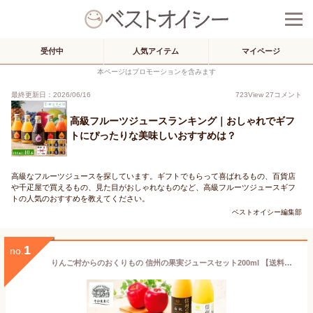
受付中
人気アイテム
マイページ
本ページはプロモーションを含みます
最終更新日：2026/06/16
723
View
27
コメント
高級フルーツジュースランキング｜おしゃれでギフ
トにぴったりな美味しいおすすめは？
高級なフルーツジュースを探しています。ギフトでもらって喜ばれるもの、百貨店
や千疋屋で買えるもの、見た目がおしゃれなものなど、高級フルーツジュースギフ
トの人気のおすすめを教えてください。
ベストオイシー編集部
1
no.
りんご村からのおくりもの 信州の果実ジュースセット200ml 【送料無料 のし包装無料 フルーツジュース りんごジュース 葡萄ジュース 白桃ジュース 林檎ジュース ギフト 瓶 高級 国産 果物 贈答 プレゼント 内祝い 人気 ランキング 詰め合わせ 子供 大人 天然糖】