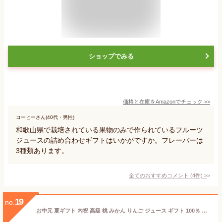
ショップでみる
価格と在庫を
Amazon
でチェック
>>
コーヒーさん(40代・男性)
和歌山県で栽培されている果物のみで作られているフルーツ
ジュースの詰め合わせギフトはいかがですか。フレーバーは
3種類あります。
全てのおすすめコメント
(
4
件)
>
19
no.
お中元 夏ギフト 内祝 高級 桃 みかん りんご ジュース ギフト 100％ みかん ストレート フルーツジュース 詰め合わせ 1L×6本 送料無料 一部地域を除く ギフト包装不可 のし対応不可