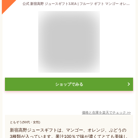
公式 新宿高野 ジュースギフト3JEA | フルーツ ギフト マンゴー オレンジ ぶどう ブドウ 果物 お礼 果汁100% 高野フルーツ セット お祝い 内祝い 飲み物 フルーツジュース お返し ドリンク 高級 詰め合わせ 卒業 入学 お中元 御中元 夏ギフト ご褒美 自分用
ショップでみる
価格と在庫を
楽天
でチェック
>>
ともぞう(50代・女性)
新宿高野ジュースギフトは、マンゴー、オレンジ、ぶどうの
3種類が入っています。果汁100％で味が濃くてとても美味し