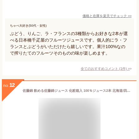
価格と在庫を
楽天
でチェック
>>
ちゃぺ大好き(50代・女性)
ぶどう、りんご、ラ・フランスの3種類からお好きな2本が選
べる日本橋千疋屋のフルーツジュースです。個人的にラ・フ
ランスとぶどうがいただけたら嬉しいです。果汁100%なの
で搾りたてのフルーツそのものの味が楽しめます。
全てのおすすめコメント
(
1
件)
>
12
no.
佐藤錦 飲める佐藤錦ジュース 化粧箱入 100％ジュース2本 北海道/四国/九州・沖縄送料別 さくらんぼ 佐藤錦 フルーツジュース お取り寄せ 産地直送 贈答 贈り物