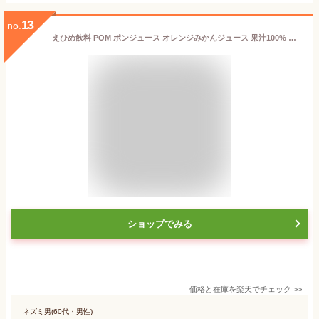
13
no.
えひめ飲料 POM ポンジュース オレンジみかんジュース 果汁100% 濃縮還元 1000ml 紙パック 6本 1ケース【送料無料（一部地域除く）】
ショップでみる
価格と在庫を
楽天
でチェック
>>
ネズミ男(60代・男性)