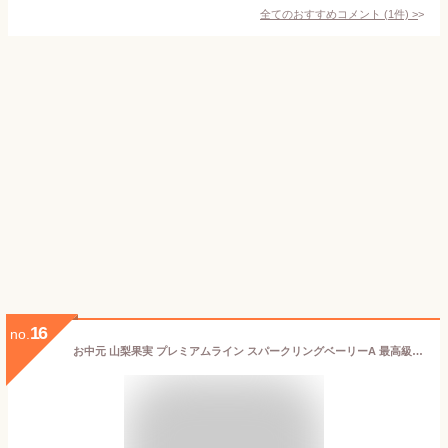
全てのおすすめコメント
(
1
件)
>
16
no.
お中元 山梨果実 プレミアムライン スパークリングベーリーA 最高級 ノンアルコール スパークリング ぶどうジュース アルコールフリー 500ml 父の日 母の日 内祝い ギフト 送料無料