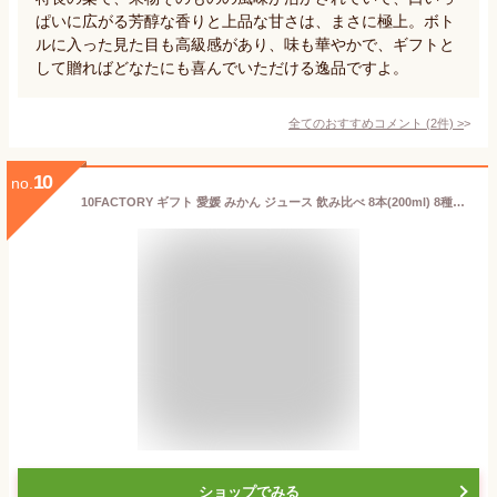
ぱいに広がる芳醇な香りと上品な甘さは、まさに極上。ボト
ルに入った見た目も高級感があり、味も華やかで、ギフトと
して贈ればどなたにも喜んでいただける逸品ですよ。
全てのおすすめコメント
(
2
件)
>
10
no.
10FACTORY ギフト 愛媛 みかん ジュース 飲み比べ 8本(200ml) 8種類 セット 箱入り 送料無料 100%ジュース 手提げ袋付 オレンジ 国産 贈答 内祝い お返し お見舞い お供え お中元 お歳暮 母の日 父の日 プレゼントに
ショップでみる