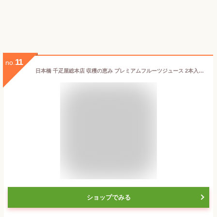
11
no.
日本橋 千疋屋総本店 収穫の恵み プレミアムフルーツジュース 2本入｜ギフト 詰め合わせ お祝い 誕生日 結婚 出産 内祝い お返し お礼 贈り物 贈答品 お見舞い お供え 御供 香典返し お中元 お歳暮 母の日 父の日 敬老の日 プレゼント
ショップでみる