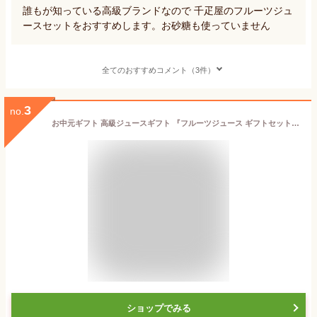
誰もが知っている高級ブランドなので 千疋屋のフルーツジュ
ースセットをおすすめします。お砂糖も使っていません
全てのおすすめコメント（3件）
3
no.
お中元ギフト 高級ジュースギフト 『フルーツジュース ギフトセット 500ml 3種5本 詰め合わせ』 父の日 100％ジュース プレゼント 内祝い 出産内祝い 結婚内祝い 御礼 御見舞 御供 プレゼント 〈 糖分 保存料 香料 不使用 〉
ショップでみる