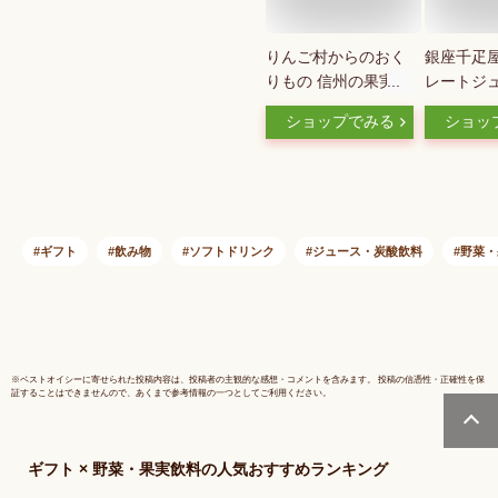
りんご村からのおく
銀座千疋屋
りもの 信州の果実ジ
レートジュ
ュースセット200ml
入 フルー
ショップでみる
ショッ
【送料無料 のし包装
ギフト 砂
無料 フルーツジュー
高級 かわ
ス りんごジュース
無料 お見
葡萄ジュース 白桃ジ
い 法事 PGS
ュース 林檎ジュース
父の日
ギフト 瓶 高級 国産
ギフト
飲み物
ソフトドリンク
ジュース・炭酸飲料
野菜・
果物 贈答 プレゼン
ト 内祝い 人気 ラン
キング 詰め合わせ
子供 大人 天然糖】
※
ベストオイシー
に寄せられた投稿内容は、投稿者の主観的な感想・コメントを含みます。 投稿の信憑性・正確性を保
証することはできませんので、あくまで参考情報の一つとしてご利用ください。
ギフト × 野菜・果実飲料
の人気おすすめランキング