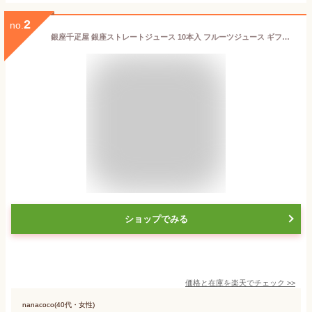
2
no.
銀座千疋屋 銀座ストレートジュース 10本入 フルーツジュース ギフト 砂糖不使用 高級 かわいい 送料無料 お見舞い 内祝い 法事 PGS-129[ty] 父の日
ショップでみる
価格と在庫を
楽天
でチェック
>>
nanacoco(40代・女性)