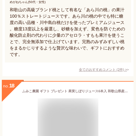
めがねちゃん(50代・女性)
和歌山の高級ブランド桃として有名な「あら川の桃」の果汁
100％ストレートジュースです。あら川の桃の中でも特に糖
度の高い品種・川中島白桃だけを使ったプレミアムジュース
。糖度13度以上を厳選し、砂糖を加えず、変色を防ぐための
酸化防止剤の代わりに少量のアセロラ・すもも果汁を使うこ
とで、完全無添加で仕上げています。完熟のみずみずしい桃
をまるかじりするような贅沢な味わいで、ギフトにおすすめ
です。
全てのおすすめコメント
(
2
件)
>
18
no.
ふみこ農園 ギフト プレゼント 果実しぼりジュース6本入 和歌山県産の南高梅、あら川の桃、国産の温州みかんを使ったふみこ農園オリジナルドリンク みかん、南高梅、あら川の桃 賞味期限 180日間