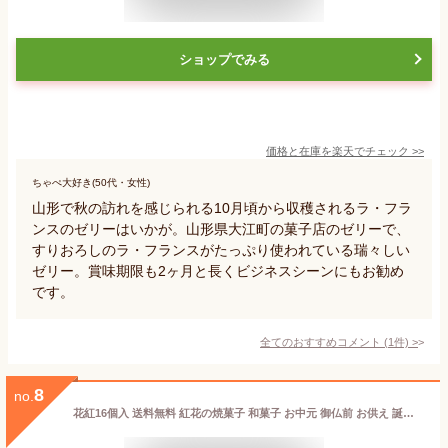
ショップでみる
価格と在庫を
楽天
でチェック
>>
ちゃぺ大好き(50代・女性)
山形で秋の訪れを感じられる10月頃から収穫されるラ・フラ
ンスのゼリーはいかが。山形県大江町の菓子店のゼリーで、
すりおろしのラ・フランスがたっぷり使われている瑞々しい
ゼリー。賞味期限も2ヶ月と長くビジネスシーンにもお勧め
です。
全てのおすすめコメント
(
1
件)
>
8
no.
花紅16個入 送料無料 紅花の焼菓子 和菓子 お中元 御仏前 お供え 誕生日 プレゼント 手土産 進物 贈答 ギフト 個包装 山形 お取り寄せ 白餡 内祝 くるみ 父の日 母の日 敬老の日