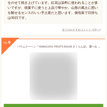
をのせて焼き上げています。紅花は染料に使われることが多
いですが、焼菓子に使うと上品で華やか。山形の風土に想い
を馳せるセンスのいい手土産だと思います。個包装で日持ち
は30日です。
全てのおすすめコメント
(
1
件)
>
9
no.
バウムクーヘン「YAMAGATA FRUITS BAUM さくらんぼ」 選べる 1箱 or 2箱 牧野洋酒店 スイーツ お菓子 洋菓子 焼き菓子 米沢市 山形県 生産者直送 お取り寄せ ギフト プレゼント 贈り物 送料無料 お歳暮