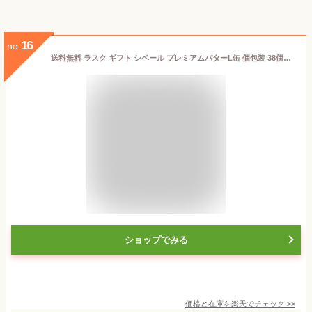
16
no.
送料無料 ラスク ギフト シベール プレミアムバターL缶 個包装 38個入 38袋 76枚 35個以上 cybele 退職 お菓子 職場 土産 お祝い ギフト 缶入り おすすめ 内祝 お返し お礼 出産 結婚 引越 彼岸 御供 退職 職場 小分け
ショップでみる
価格と在庫を
楽天
でチェック
>>