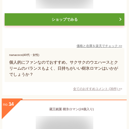
ショップでみる
価格と在庫を
楽天
でチェック
>>
nanacoco(40代・女性)
個人的にファンなのでおすすめ。サクサクのウエハースとク
リームのバランスもよく、日持ちがいい樹氷ロマンはいかが
でしょうか？
全てのおすすめコメント
(
36
件)
>
14
no.
蔵王銘菓 樹氷ロマン(24個入り)