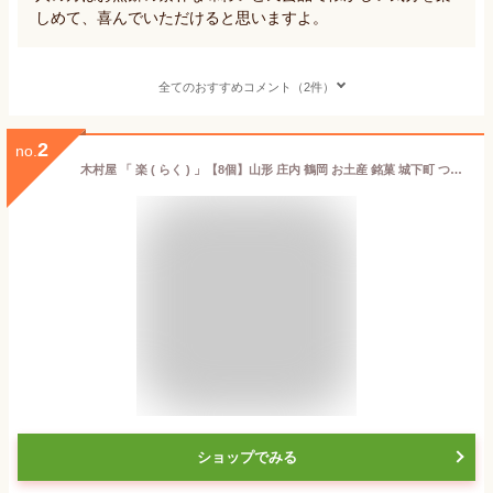
しめて、喜んでいただけると思いますよ。
全てのおすすめコメント（2件）
2
no.
木村屋 「 楽 ( らく ) 」【8個】山形 庄内 鶴岡 お土産 銘菓 城下町 つるおか お土産やお茶受けにぜひお取り寄せ 特産品 グルメ
ショップでみる