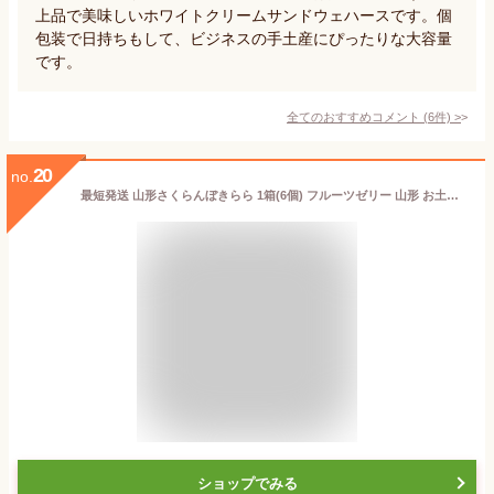
上品で美味しいホワイトクリームサンドウェハースです。個
包装で日持ちもして、ビジネスの手土産にぴったりな大容量
です。
全てのおすすめコメント
(
6
件)
>
20
no.
最短発送 山形さくらんぼきらら 1箱(6個) フルーツゼリー 山形 お土産 お菓子 個包装 お取り寄せ 水菓子 さくらんぼゼリーお中元 夏ギフト 帰省土産 手土産 【A01】
ショップでみる