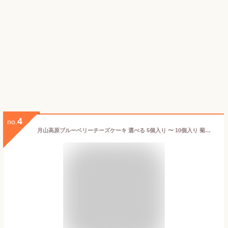
4
no.
月山高原ブルーベリーチーズケーキ 選べる 5個入り 〜 10個入り 菊池菓子舗 山形直送計画 焼菓子 洋菓子 お菓子 おやつ お茶請け ティータイム タルト 老舗 生産者直送 お取り寄せ ギフト プレゼント 贈り物 送料無料 お中元