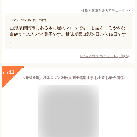
価格と在庫を
楽天
でチェック
>>
カフェアロハ(50代・男性)
山形県鶴岡市にある木村屋のマロンです。甘栗をまろやかな
白餡で包んだパイ菓子です。賞味期限は製造日から15日です
。
全てのおすすめコメント
(
3
件)
>
13
no.
＼最短発送／ 樹氷ロマン 24枚入 蔵王銘菓 山形 お土産 お菓子 個包装 ウエハース ホワイトクリーム サンド 焼菓子 お中元 御中元 夏ギフト 父の日 手土産 常温 お取り寄せ ギフト 【A01】