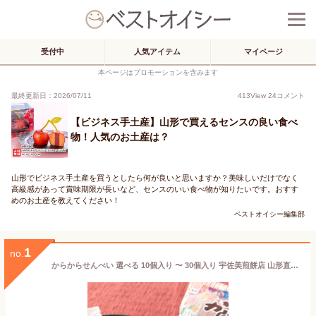
受付中
人気アイテム
マイページ
本ページはプロモーションを含みます
最終更新日：2026/07/11
413
View
24
コメント
【ビジネス手土産】山形で買えるセンスの良い食べ
物！人気のお土産は？
山形でビジネス手土産を買うとしたら何が良いと思いますか？美味しいだけでなく
高級感があって賞味期限が長いなど、センスのいい食べ物が知りたいです。おすす
めのお土産を教えてください！
ベストオイシー編集部
1
no.
からからせんべい 選べる 10個入り 〜 30個入り 宇佐美煎餅店 山形直送計画 スイーツ・お菓子 駄菓子 黒糖せんべい 玩具 おもちゃ入り かわいい 子ども 子供向け 民芸品 庄内地方 山形県 生産者直送 お取り寄せ ギフト プレゼント 贈り物 送料無料