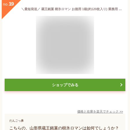
19
no.
＼最短発送／ 蔵王銘菓 樹氷ロマン お徳用 1箱(約120枚入り) 業務用 大容量 山形 お土産 (東北 ご当地 手土産 お菓子 焼菓子 ホワイト クリーム サンド ウェハース 個包装 お取り寄せ 美味しい おすすめ 人気 定番 おやつ お茶請け オリジナル 限定 まとめ買い )【A01】
ショップでみる
価格と在庫を
楽天
でチェック
>>
だんごっ鼻
こちらの、山形県蔵王銘菓の樹氷ロマンは如何でしょうか？