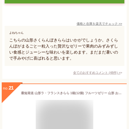
価格と在庫を
楽天
でチェック
>>
よねちゃん
こちらの山形さくらんぼきららはいかがでしょうか。さくら
んぼがまるごと一粒入った贅沢なゼリーで果肉のみずみずし
い食感とジューシーな味わいを楽しめます。まだまだ暑いの
で手みやげに喜ばれると思います。
全てのおすすめコメント
(
48
件)
>
21
no.
最短発送 山形ラ・フランスきらら 1箱(12個) フルーツゼリー 山形 お土産 お菓子 個包装 お取り寄せ 水菓子 ラフランスゼリーお中元 夏ギフト 帰省土産 手土産 【A01】