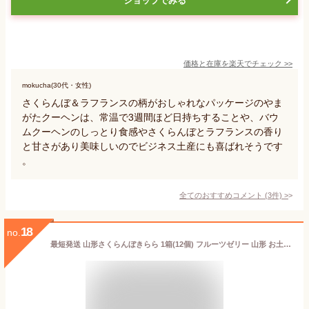
ショップでみる
価格と在庫を
楽天
でチェック
>>
mokucha(30代・女性)
さくらんぼ＆ラフランスの柄がおしゃれなパッケージのやま
がたクーヘンは、常温で3週間ほど日持ちすることや、バウ
ムクーヘンのしっとり食感やさくらんぼとラフランスの香り
と甘さがあり美味しいのでビジネス土産にも喜ばれそうです
。
全てのおすすめコメント
(
3
件)
>
18
no.
最短発送 山形さくらんぼきらら 1箱(12個) フルーツゼリー 山形 お土産 お菓子 個包装 お取り寄せ 水菓子 さくらんぼゼリーお中元 夏ギフト 帰省土産 手土産 【A01】