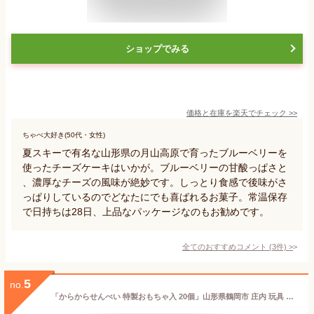
ショップでみる
価格と在庫を
楽天
でチェック
>>
ちゃぺ大好き(50代・女性)
夏スキーで有名な山形県の月山高原で育ったブルーベリーを
使ったチーズケーキはいかが。ブルーベリーの甘酸っぱさと
、濃厚なチーズの風味が絶妙です。しっとり食感で後味がさ
っぱりしているのでどなたにでも喜ばれるお菓子。常温保存
で日持ちは28日、上品なパッケージなのもお勧めです。
全てのおすすめコメント
(
3
件)
>
5
no.
「からからせんべい 特製おもちゃ入 20個」山形県鶴岡市 庄内 玩具 フォーチュン クッキー 黒糖 和風 お菓子 まるやま 宇佐美煎餅店 個包装（袋入り）