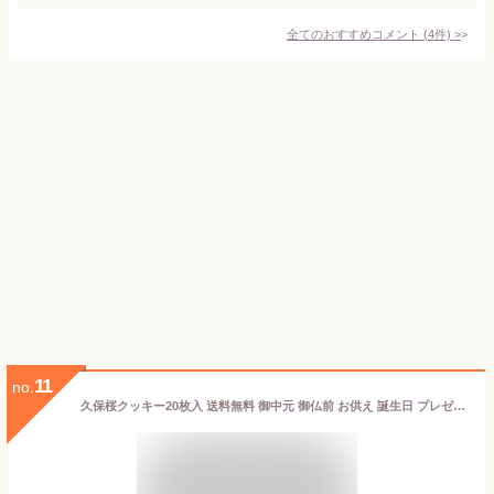
全てのおすすめコメント
(
4
件)
>
11
no.
久保桜クッキー20枚入 送料無料 御中元 御仏前 お供え 誕生日 プレゼント 退職 お礼 個包装 山形 長井 土産 ギフト 贈答 父の日 母の日 敬老の日