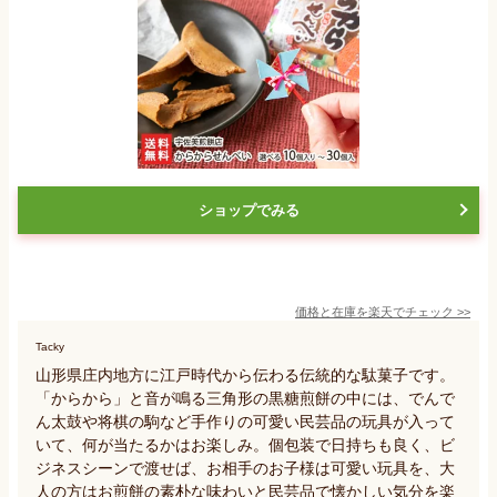
ショップでみる
価格と在庫を
楽天
でチェック
>>
Tacky
山形県庄内地方に江戸時代から伝わる伝統的な駄菓子です。
「からから」と音が鳴る三角形の黒糖煎餅の中には、でんで
ん太鼓や将棋の駒など手作りの可愛い民芸品の玩具が入って
いて、何が当たるかはお楽しみ。個包装で日持ちも良く、ビ
ジネスシーンで渡せば、お相手のお子様は可愛い玩具を、大
人の方はお煎餅の素朴な味わいと民芸品で懐かしい気分を楽