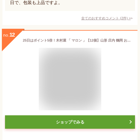
日で、包装も上品ですよ。
全てのおすすめコメント
(
2
件)
>
12
no.
25日はポイント5倍！木村屋 「 マロン 」【12個】山形 庄内 鶴岡 お土産 銘菓 山形を代表するお菓子 お取り寄せ 特産品 グルメ スイーツ
ショップでみる