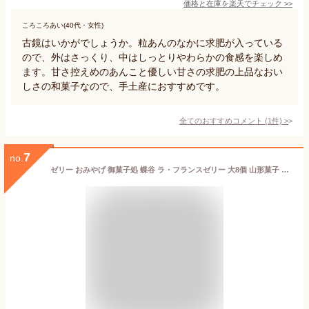
価格と在庫を
楽天
でチェック
>>
ころころあい(40代・女性)
古鏡はいかがでしょうか。粒あんのなかに求肥が入っている
ので、外はさっくり、中はしっとりやわらかの食感を楽しめ
ます。甘さ控えめのあんこと優しい甘さの求肥の上品なおい
しさの和菓子なので、手土産におすすめです。
全てのおすすめコメント
(
1
件)
>
7
no.
ゼリー おみやげ 御菓子処 蝶谷 ラ・フランスゼリー 大8個 山形菓子 送料無料