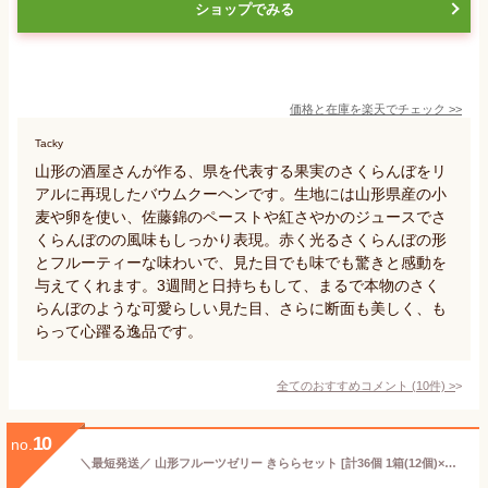
ショップでみる
価格と在庫を
楽天
でチェック
>>
Tacky
山形の酒屋さんが作る、県を代表する果実のさくらんぼをリ
アルに再現したバウムクーヘンです。生地には山形県産の小
麦や卵を使い、佐藤錦のペーストや紅さやかのジュースでさ
くらんぼのの風味もしっかり表現。赤く光るさくらんぼの形
とフルーティーな味わいで、見た目でも味でも驚きと感動を
与えてくれます。3週間と日持ちもして、まるで本物のさく
らんぼのような可愛らしい見た目、さらに断面も美しく、も
らって心躍る逸品です。
全てのおすすめコメント
(
10
件)
>
10
no.
＼最短発送／ 山形フルーツゼリー きららセット [計36個 1箱(12個)×3種] 詰め合わせ 山形 お土産 お菓子 個包装 母の日 ギフト 春ギフト GW お取り寄せ 新生活 手土産 食べ比べ 水菓子 さくらんぼ ラ・フランス シャインマスカット【A01】