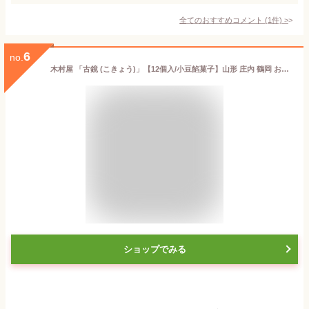
全てのおすすめコメント
(
1
件)
>
6
no.
木村屋 「古鏡 (こきょう)」【12個入/小豆餡菓子】山形 庄内 鶴岡 お土産 おみやげ 銘菓 羽黒山 鏡池 お取り寄せ 特産品 名産品 グルメ
ショップでみる