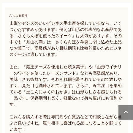
AIによる回答
山形でセンスのいいビジネス手土産を探しているなら、いく
つかおすすめがあります。例えば山形の代表的な名産品であ
る「さくらんぼを使ったスイーツ」は人気があります。その
中でも『月山の滴』は、さくらんぼを羊羹に閉じ込めた上品
なお菓子で、高級感があり賞味期限も比較的長いためビジネ
スシーンに適しています。 

また、『蔵王チーズを使用した焼き菓子』や『山形ワイナリ
ーのワインを使ったレーズンサンド』なども高級感があり、
美味しさも抜群です。それぞれ個包装されているので渡しや
すく、見た目も洗練されています。さらに、近年注目を集め
ている『玉こんにゃくのおかき』は山形らしさを感じられる
一品です。保存期間も長く、軽量なので持ち運びにも便利で
す。 

これらを購入する際は専門店や百貨店などで相談しながら選
ぶと良いですね。渡す相手に喜ばれる品になることを願って
います！