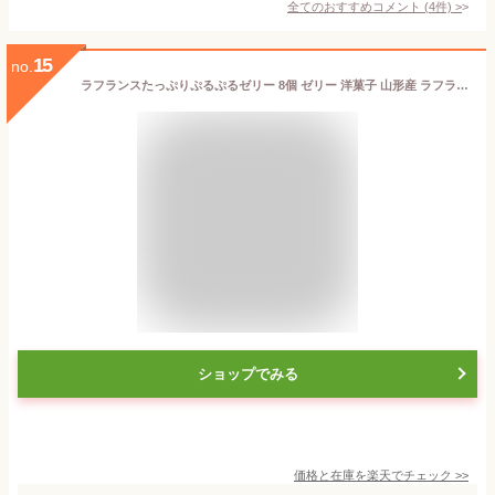
全てのおすすめコメント
(
4
件)
>
15
no.
ラフランスたっぷりぷるぷるゼリー 8個 ゼリー 洋菓子 山形産 ラフランス 果肉入り スイーツ デザート フルーツゼリー おやつ 西洋なし 国産 お取り寄せスイーツ 山形 ジェイエイてんどうフーズ
ショップでみる
価格と在庫を
楽天
でチェック
>>