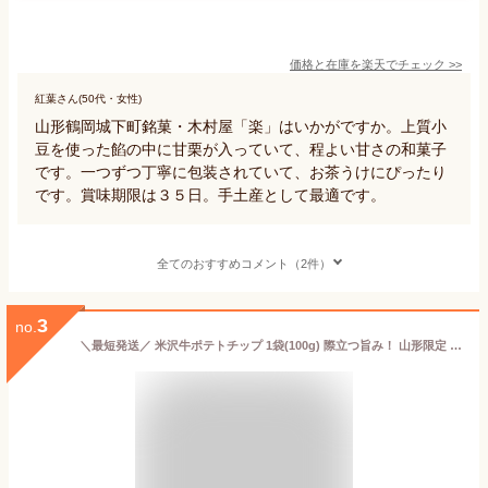
価格と在庫を
楽天
でチェック
>>
紅葉さん(50代・女性)
山形鶴岡城下町銘菓・木村屋「楽」はいかがですか。上質小
豆を使った餡の中に甘栗が入っていて、程よい甘さの和菓子
です。一つずつ丁寧に包装されていて、お茶うけにぴったり
です。賞味期限は３５日。手土産として最適です。
全てのおすすめコメント（2件）
3
no.
＼最短発送／ 米沢牛ポテトチップ 1袋(100g) 際立つ旨み！ 山形限定 山形 お土産 (東北 山形 ご当地 手土産 お菓子 スナック菓子 オリジナル ブランド牛 牛肉 黒毛和牛 美味しいおすすめ)【A01】