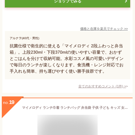
ショップでみる
価格と在庫を
楽天
でチェック
>>
アルナヲ(40代・男性)
抗菌仕様で衛生的に使える「マイメロディ 2段ふわっと弁当
箱」。上段230ml・下段370mlの使いやすい容量で、おかず
とごはんを分けて収納可能。水彩コスメ風の可愛いデザイン
で毎日のランチが楽しくなります。食洗機・レンジ対応でお
手入れも簡単、持ち運びやすく使い勝手抜群です。
全てのおすすめコメント
(
1
件)
>
19
no.
マイメロディ ランチ巾着 ランチバッグ 弁当袋 子供 子ども キッズ 女の子 サンリオ sanrio キャラクター