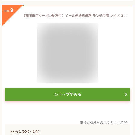
9
no.
【期間限定クーポン配布中】メール便送料無料 ランチ巾着 マイメロディ KB7 サンリオ スケーター 日本製 子供用 キッズ キャラクター かわいい 保育園 幼稚園 小学校 きんちゃく袋 巾着袋 小 コップ入れ 巾着 お弁当バッグ お弁当入れ お弁当箱入れ Skater
ショップでみる
価格と在庫を
楽天
でチェック
>>
あやなみ(20代・女性)