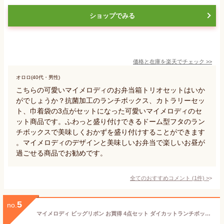
ショップでみる
価格と在庫を
楽天
でチェック
>>
オロロ(40代・男性)
こちらの可愛いマイメロディのお弁当箱トリオセットはいか
がでしょうか？抗菌加工のランチボックス、カトラリーセッ
ト、巾着袋の3点がセットになった可愛いマイメロディのセ
ット商品です。ふわっと盛り付けできるドーム型フタのラン
チボックスで美味しくおかずを盛り付けすることができます
。マイメロディのデザインと美味しいお弁当で楽しいお昼が
過ごせる商品でお勧めです。
全てのおすすめコメント
(
1
件)
>
5
no.
マイメロディ ビッグリボン お買得 4点セット ダイカットランチボックス 箸＆箸箱 ランチクロス キッズ用ランチバッグ セット LBD2