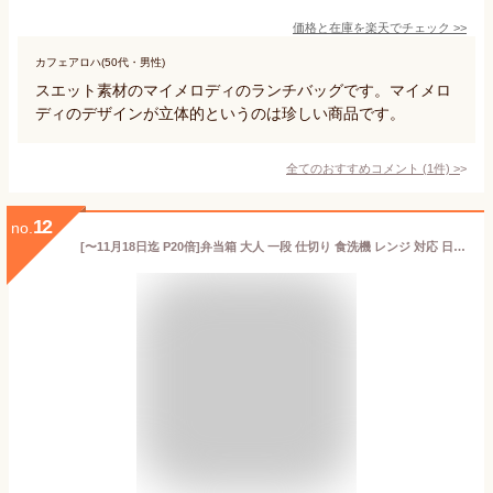
価格と在庫を
楽天
でチェック
>>
カフェアロハ(50代・男性)
スエット素材のマイメロディのランチバッグです。マイメロ
ディのデザインが立体的というのは珍しい商品です。
全てのおすすめコメント
(
1
件)
>
12
no.
[〜11月18日迄 P20倍]弁当箱 大人 一段 仕切り 食洗機 レンジ 対応 日本製 530ml ランチボックス スケーター skater PFLB6 マイメロディ クロミ メロクロ ネットフリックス Netflix【レディース 4点ロック お弁当箱 ドーム型 1段 食洗機OK】