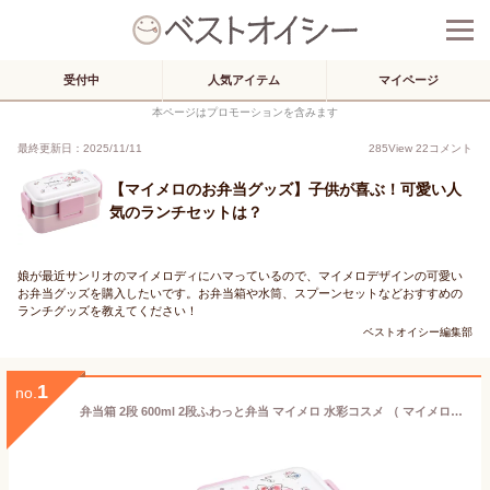
受付中
人気アイテム
マイページ
本ページはプロモーションを含みます
最終更新日：2025/11/11
285
View
22
コメント
【マイメロのお弁当グッズ】子供が喜ぶ！可愛い人
気のランチセットは？
娘が最近サンリオのマイメロディにハマっているので、マイメロデザインの可愛い
お弁当グッズを購入したいです。お弁当箱や水筒、スプーンセットなどおすすめの
ランチグッズを教えてください！
ベストオイシー編集部
1
no.
弁当箱 2段 600ml 2段ふわっと弁当 マイメロ 水彩コスメ （ マイメロディ ランチボックス 食洗機対応 レンジ対応 二段 抗菌 ドーム型 4点ロック 日本製 仕切り付き 銀 AG 食洗機OK レンジOK お弁当 弁当 抗菌加工 二段弁当 ）【39ショップ】