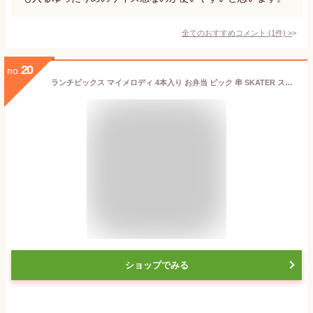
全てのおすすめコメント
(
1
件)
>
20
no.
ランチピックス マイメロディ 4本入り お弁当 ピック 串 SKATER スケーター 弁当 飾り かわいい おしゃれ 子供 立体 キャラクター 4種 全長6cm 682643-LKP5D ◆メ
ショップでみる