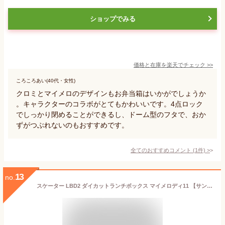
ショップでみる
価格と在庫を
楽天
でチェック
>>
ころころあい(40代・女性)
クロミとマイメロのデザインもお弁当箱はいかがでしょうか
。キャラクターのコラボがとてもかわいいです。4点ロック
でしっかり閉めることができるし、ドーム型のフタで、おか
ずがつぶれないのもおすすめです。
全てのおすすめコメント
(
1
件)
>
13
no.
スケーター LBD2 ダイカットランチボックス マイメロディ11 【サンリオ ランチボックス お弁当 ランチ キャラクター 遠足 ピクニック 運動会 可愛い 子ども キッズ】