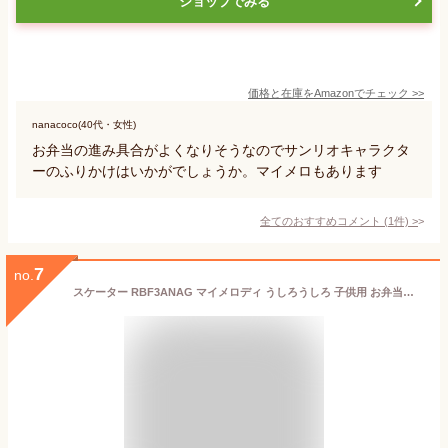
ショップでみる
価格と在庫を
Amazon
でチェック
>>
nanacoco(40代・女性)
お弁当の進み具合がよくなりそうなのでサンリオキャラクタ
ーのふりかけはいかがでしょうか。マイメロもあります
全てのおすすめコメント
(
1
件)
>
7
no.
スケーター RBF3ANAG マイメロディ うしろうしろ 子供用 お弁当箱 1段 450ml ふわっと盛れるドーム型 抗菌加工 サンリオ