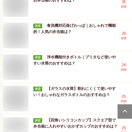
お弁当箱のおすすめは？
35
回答
食洗機対応曲げわっぱ｜おしゃれで機能
決定
的！人気の弁当箱は？
29
回答
浄水機能付きボトル｜ブリタなど使いや
決定
すい水筒のおすすめは？
24
回答
【ガラスの水筒】割れにくくて使いやす
決定
い！おしゃれなガラスボトルのおすすめは？
25
回答
【四角いシリコンカップ】スクエア型で
決定
弁当箱に入れやすいおかずカップのおすすめは？
25