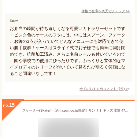
価格と在庫を
楽天
でチェック
>>
Tacky
お弁当の時間が待ち遠しくなる可愛いカトラリーセットです
！ピンク色のケースのフタには、中にはスプーン、フォーク
、お箸の3点が入っていてどんなメニューにも対応できて使
い勝手抜群！ケースはスライド式でお子様でも簡単に開け閉
めでき、抗菌加工済み、さらに名前シールも付いているので
、園や学校での使用にぴったりです。ぷっくりと立体的なマ
イメロディのレリーフが付いていて見るたび明るく笑顔にな
ること間違いなしです！
全てのおすすめコメント
(
1
件)
>
15
no.
スケーター(Skater) 【Amazon.co.jp限定】サンリオ キッズ 水筒 470ml 直飲み ステンレス マイメロディ 子どもに優しい 軽量 タイプ 真空 断熱 構造 保冷専用 SDC4