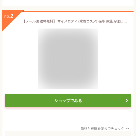
2
no.
【メール便 送料無料】 マイメロディ (水彩コスメ) 保冷 保温 がま口型ランチバッグ お弁当袋 KGA1
ショップでみる
価格と在庫を
楽天
でチェック
>>