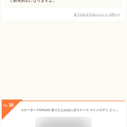
て紛失防止になりますよ。
全てのおすすめコメント
(
1
件)
>
16
no.
スケーター FON1AG 折りたたみおにぎりケース マイメロディ ビックリボン 【おにぎり入れ おしゃれ キャラクター 女性 レディース 折り畳み コンパクト お弁当 ランチ】