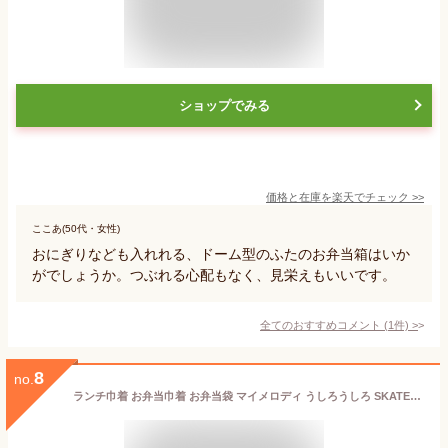
ショップでみる
価格と在庫を
楽天
でチェック
>>
ここあ(50代・女性)
おにぎりなども入れれる、ドーム型のふたのお弁当箱はいか
がでしょうか。つぶれる心配もなく、見栄えもいいです。
全てのおすすめコメント
(
1
件)
>
8
no.
ランチ巾着 お弁当巾着 お弁当袋 マイメロディ うしろうしろ SKATER スケーター 子供 キッズ サイズ290×165×マチ120mm 660191-KB7 ◆メ