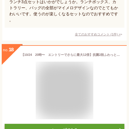
ランチ3点セットはいかがでしょうか。ランチボックス、カ
トラリー、バッグの全部がマイメロデザインなのでとてもか
わいいです。使うのが楽しくなるセットなのでおすすめです
。
全てのおすすめコメント
(
1
件)
>
18
no.
【10/24 20時〜 エントリーでさらに最大12倍】抗菌2段ふわっと弁当箱 マイメロディ 水彩コスメ 【送料無料 沖縄・一部地域を除く】 お弁当箱 600ml（上段230ml、下段370ml） 食洗機 レンジ 対応