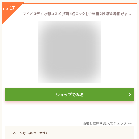
17
no.
マイメロディ 水彩コスメ 抗菌 4点ロックお弁当箱 2段 箸＆箸箱 がま口型ランチバッグ セット PFLW4AG
ショップでみる
価格と在庫を
楽天
でチェック
>>
ころころあい(40代・女性)