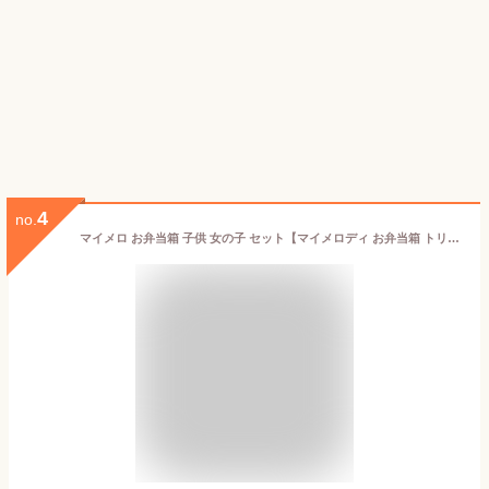
4
no.
マイメロ お弁当箱 子供 女の子 セット【マイメロディ お弁当箱 トリオセット 巾着袋 セット】抗菌 お弁当箱 電子レンジ対応 食洗機対応 ランチボックス お弁当 箸 スケーター トリオセット ランチ巾着 お弁当袋 キッズ 子供 保育園 幼稚園 小学生 かわいい 入学 入園 進学