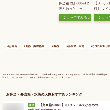
弁当箱 2段 600ml 2
【メール便
段ふわっと弁当 マイ
料】 マイ
メロ 水彩コスメ （
(水彩コスメ
ショップでみる
ショッ
マイメロディ ランチ
温 がま口
ボックス 食洗機対応
ッグ お弁当
レンジ対応 二段 抗
菌 ドーム型 4点ロッ
ク 日本製 仕切り付
き 銀 AG 食洗機OK
お弁当
食器・調理器具
食器
弁当箱・水筒
予算5,000円
レンジOK お弁当 弁
当 抗菌加工 二段弁
当 ）【39ショップ】
※
ベストオイシー
に寄せられた投稿内容は、投稿者の主観的な感想・コメントを含みます。 投稿の信憑性・正確性を保
証することはできませんので、あくまで参考情報の一つとしてご利用ください。
お弁当 × 弁当箱・水筒
の人気おすすめランキング
【弁当箱400ML】0.4リットルで小さめの
決定