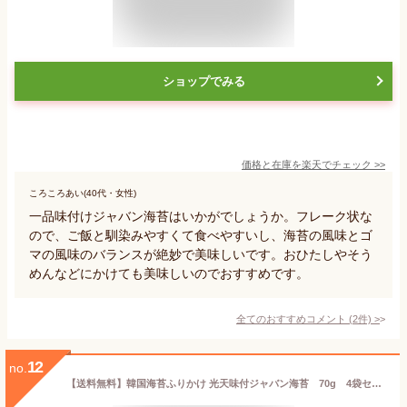
ショップでみる
価格と在庫を
楽天
でチェック
>>
ころころあい(40代・女性)
一品味付けジャバン海苔はいかがでしょうか。フレーク状な
ので、ご飯と馴染みやすくて食べやすいし、海苔の風味とゴ
マの風味のバランスが絶妙で美味しいです。おひたしやそう
めんなどにかけても美味しいのでおすすめです。
全てのおすすめコメント
(
2
件)
>
12
no.
【送料無料】韓国海苔ふりかけ 光天味付ジャバン海苔 70g 4袋セット 【光天ジャバン】韓国海苔ふりかけ オクドンジャ オクドンザ 玉童子 ジャバン 味付けのりふりかけ COSTCO コストコ通販 韓国のり 光天ふりかけ 韓国ふりかけ