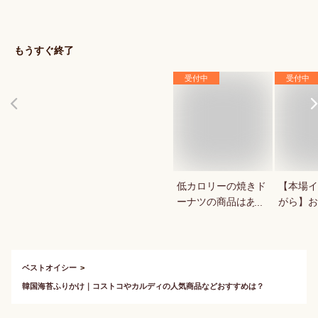
が知りたい！人気の
1キロの
秋スイーツは？
菓用など
気のもの
もうすぐ終了
受付中
受付中
低カロリーの焼きド
【本場イ
ーナツの商品はあり
がら】お
ますか？
ッキが食
ベストオイシー
韓国海苔ふりかけ｜コストコやカルディの人気商品などおすすめは？