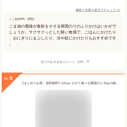
価格と在庫を
楽天
でチェック
>>
ここあ(50代・女性)
ごま油の風味が食欲をそそる韓国のりのふりかけはいかがで
しょうか。サクサクっとした軽い食感で、ごはんにかけたり
、おにぎりにまぶしたり、冷や奴にかけたりもおすすめです
。
全てのおすすめコメント（2件）
5
no.
【まとめてお得・送料無料】bibigo かけて食べる韓国のり 50g×3袋セット 韓国のりふりかけ 韓国海苔ふりかけ 韓国海苔 オクドンザ ザバン ふりかけ ジャバンのり のりフレーク 明太子 ふりかけ/ビビゴ 海苔ジャバン フリカケ/明太子 ふりかけさん