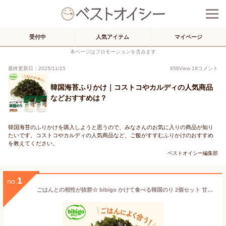
受付中
人気アイテム
マイページ
本ページはプロモーションを含みます
最終更新日：2025/11/15
658
View
19
コメント
韓国海苔ふりかけ｜コストコやカルディの人気商品
などおすすめは？
韓国海苔のふりかけを購入しようと思うので、みなさんのお気に入りの商品が知り
たいです。コストコやカルディの人気商品など、ご飯がすすむふりかけのおすすめ
を教えてください。
ベストオイシー編集部
1
no.
ごはんとの相性が抜群☆ bibigo かけて食べる韓国のり 2個セット 甘じょっぱい 公式 韓国海苔 韓国のり 海苔 ネコポス のり ふりかけ 常温 買いまわり 買い回り 1000円 CJ CJFOODS