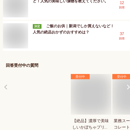
ど！人気の美味しい漬物を教えてください。
12
回答
ご飯のお供｜新潟でしか買えないなど！
決定
人気の絶品おかずのおすすめは？
37
回答
回答受付中の質問
受付中
受付中
【絶品】濃厚で美味
業務スー
しいかぼちゃプリン
コレート