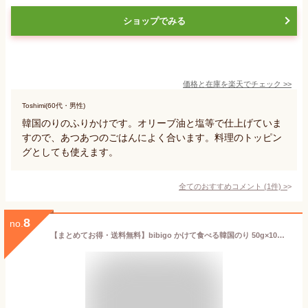
ショップでみる
価格と在庫を
楽天
でチェック
>>
Toshimi(60代・男性)
韓国のりのふりかけです。オリーブ油と塩等で仕上げていま
すので、あつあつのごはんによく合います。料理のトッピン
グとしても使えます。
全てのおすすめコメント
(
1
件)
>
8
no.
【まとめてお得・送料無料】bibigo かけて食べる韓国のり 50g×10袋セット 韓国のりふりかけ 韓国海苔ふりかけ 韓国海苔 オクドンザ ザバン ふりかけ ジャバンのり のりフレーク 明太子 ふりかけ/ビビゴ 海苔ジャバン フリカケ/明太子 ふりかけさん