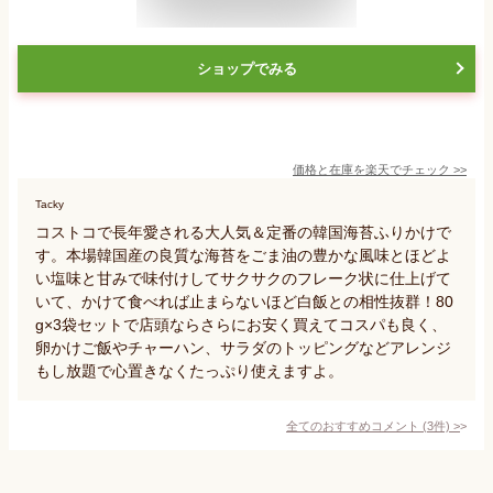
ショップでみる
価格と在庫を
楽天
でチェック
>>
Tacky
コストコで長年愛される大人気＆定番の韓国海苔ふりかけで
す。本場韓国産の良質な海苔をごま油の豊かな風味とほどよ
い塩味と甘みで味付けしてサクサクのフレーク状に仕上げて
いて、かけて食べれば止まらないほど白飯との相性抜群！80
g×3袋セットで店頭ならさらにお安く買えてコスパも良く、
卵かけご飯やチャーハン、サラダのトッピングなどアレンジ
もし放題で心置きなくたっぷり使えますよ。
全てのおすすめコメント
(
3
件)
>