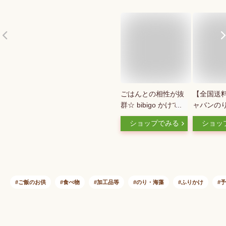
ごはんとの相性が抜
【全国送
群☆ bibigo かけて食
ャバンのり
べる韓国のり 2個セ
のり100g
ショップでみる
ショッ
ット 甘じょっぱい
韓国のりふ
公式 韓国海苔 韓国
国海苔ふり
のり 海苔 ネコポス
海苔 オク
のり ふりかけ 常温
バン ふり
買いまわり 買い回り
バンのり 
1000円 CJ
ク 明太
ご飯のお供
食べ物
加工品等
のり・海藻
ふりかけ
予
CJFOODS
ふりかけ/
リカケ/ビ
ジャバン 