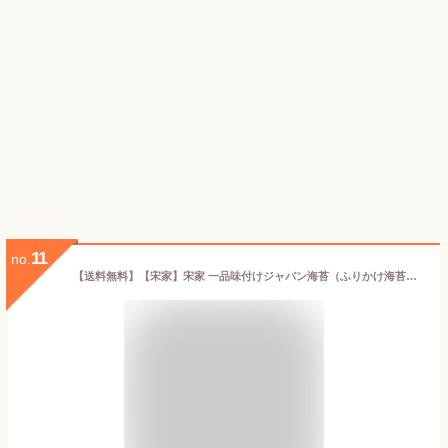
11
no.
【送料無料】【宋家】宋家 一品味付けジャバン海苔（ふりかけ海苔）90g×5個入 韓国食材■韓国海苔■韓国のり ■味付のり■お弁当のり■ジャバン ふりかけ ■味付けのりふりかけ■ のりフレーク 海苔フレーク 宋家一品海苔 韓国 海苔ふりかけ