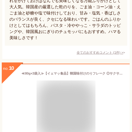
れをかけておけばなんでも美味しくなる万能ふりかけとして
大人気。韓国産の厳選した乾のりを、ごま油・コーン油・え
ごま油と砂糖や塩で味付けしており、甘み・塩気・香ばしさ
のバランスが良く、クセになる味わいです。ごはんのふりか
けとしてはもちろん、パスタ・冷ややっこ・サラダのトッピ
ングや、韓国風おにぎりのチュモッパにもおすすめ。ハマる
美味しさです！
全てのおすすめコメント
(
1
件)
>
10
no.
≪80g×3袋入≫【イェマッ食品】韓国味付けのりフレーク ◎サクサク食感の海苔フレーク◎ 韓国のり 韓国海苔 韓国のりフレーク ふりかけ ごま油 YEMAT イエマッ食品 イエマ食品【costco コストコ コストコ通販】★送料無料★