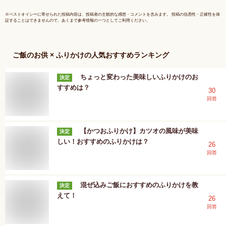
ん/明太子
け/K22
※
ベストオイシー
に寄せられた投稿内容は、投稿者の主観的な感想・コメントを含みます。 投稿の信憑性・正確性を保
証することはできませんので、あくまで参考情報の一つとしてご利用ください。
ご飯のお供 × ふりかけ
の人気おすすめランキング
ちょっと変わった美味しいふりかけのお
決定
すすめは？
30
回答
【かつおふりかけ】カツオの風味が美味
決定
しい！おすすめのふりかけは？
26
回答
混ぜ込みご飯におすすめのふりかけを教
決定
えて！
26
回答