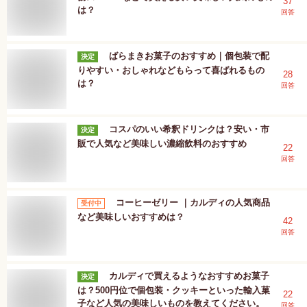
37
は？
回答
ばらまきお菓子のおすすめ｜個包装で配
決定
りやすい・おしゃれなどもらって喜ばれるもの
28
は？
回答
コスパのいい希釈ドリンクは？安い・市
決定
販で人気など美味しい濃縮飲料のおすすめ
22
回答
コーヒーゼリー ｜カルディの人気商品
受付中
など美味しいおすすめは？
42
回答
カルディで買えるようなおすすめお菓子
決定
は？500円位で個包装・クッキーといった輸入菓
22
子など人気の美味しいものを教えてください。
回答