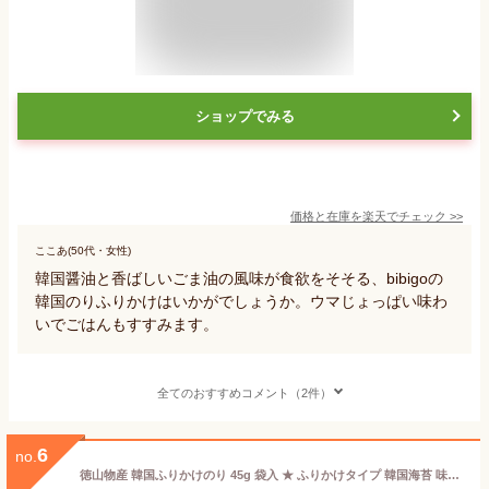
ショップでみる
価格と在庫を
楽天
でチェック
>>
ここあ(50代・女性)
韓国醤油と香ばしいごま油の風味が食欲をそそる、bibigoの
韓国のりふりかけはいかがでしょうか。ウマじょっぱい味わ
いでごはんもすすみます。
全てのおすすめコメント（2件）
6
no.
徳山物産 韓国ふりかけのり 45g 袋入 ★ ふりかけタイプ 韓国海苔 味付けのり えび アーモンド くるみ ごま サクサク食感 豊富な栄養素 ミネラル カルシウム 食物繊維 おにぎりに お茶漬けに 麺類に 《宅急便》《クール便》