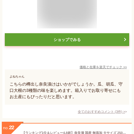
ショップでみる
価格と在庫を
楽天
でチェック
>>
よねちゃん
こちらの樽出し奈良漬けはいかがでしょうか。瓜、胡瓜、守
口大根の3種類の味を楽しめます。箱入りでお取り寄せにも
お土産にもぴったりだと思います。
全てのおすすめコメント
(
3
件)
>
22
no.
【ランキング1位＆レビュー4.8超】奈良漬 国産 無添加 大サイズ 250g〜270g前後×3舟入 なら漬 奈良漬け 瓜 人工甘味料保存料不使用 送料無料 土用の丑の日