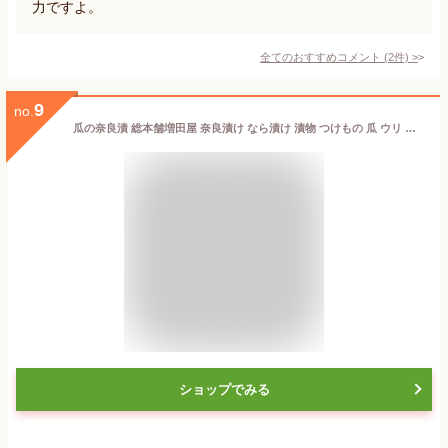
力ですよ。
全てのおすすめコメント
(
2
件)
>
9
no.
瓜の奈良漬 総本舗増田屋 奈良漬け なら漬け 漬物 つけもの 瓜 ウリ うり 酒粕 お土産 おみやげ ギフト 名物 奈良 人気 贈り物 朝ご飯 朝活
ショップでみる