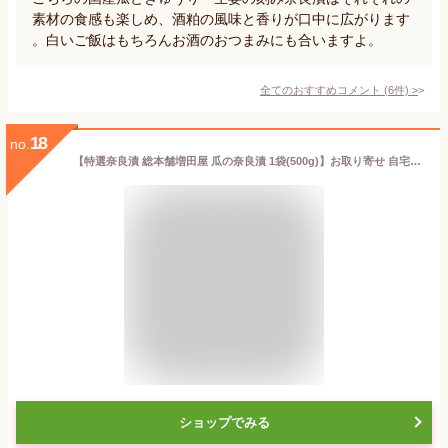
素材の食感も楽しめ、酒粕の風味と香りが口中に広がります
。白いご飯はもちろんお酒のおつまみにも合いますよ。
全てのおすすめコメント
(
6
件)
>
18
no.
【特選奈良漬 総本舗増田屋 瓜の奈良漬 1袋(500g)】お取り寄せ 自宅用 手土産 送料無料 国産 老舗 奈良漬け 食べ比べ 人気 お返し 奈良 御祝 御礼 ならづけ なら漬け 漬物 真空パック 個包装 おつまみ ごはんのお供 酒のあて うり 酒粕 酒かす 国産野菜
ショップでみる