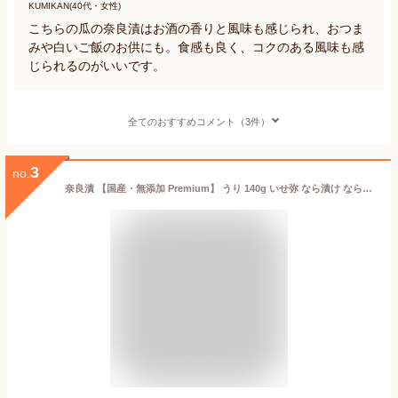
KUMIKAN(40代・女性)
こちらの瓜の奈良漬はお酒の香りと風味も感じられ、おつま
みや白いご飯のお供にも。食感も良く、コクのある風味も感
じられるのがいいです。
全てのおすすめコメント（3件）
3
no.
奈良漬 【国産・無添加 Premium】 うり 140g いせ弥 なら漬け なら漬 漬物 つけもの お土産 おみやげ ギフト 名物 奈良 老舗 人気 贈り物