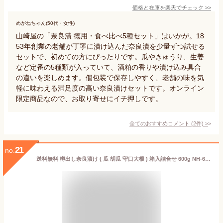
価格と在庫を
楽天
でチェック
>>
めがねちゃん(50代・女性)
山崎屋の「奈良漬 徳用・食べ比べ5種セット」はいかが。18
53年創業の老舗が丁寧に漬け込んだ奈良漬を少量ずつ試せる
セットで、初めての方にぴったりです。瓜やきゅうり、生姜
など定番の5種類が入っていて、酒粕の香りや漬け込み具合
の違いを楽しめます。個包装で保存しやすく、老舗の味を気
軽に味わえる満足度の高い奈良漬けセットです。オンライン
限定商品なので、お取り寄せにイチ押しです。
全てのおすすめコメント
(
2
件)
>
21
no.
送料無料 樽出し奈良漬け ( 瓜 胡瓜 守口大根 ) 箱入詰合せ 600g NH-6 ( 大森屋 漬物 )奈良漬 白瓜 きゅうり 守口漬 進物 贈答 帰省土産 母の日 父の日 お中元 夏ギフト お歳暮 御年賀 冬ギフト ギフト プレゼント 土産