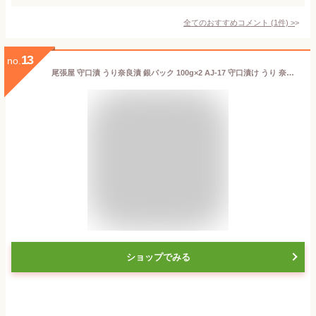
全てのおすすめコメント
(
1
件)
>
13
no.
尾張屋 守口漬 うり奈良漬 銀パック 100g×2 AJ-17 守口漬け うり 奈良漬け 大根 名古屋 お土産 おみやげ ギフト 漬物 漬け物 つけもの
ショップでみる