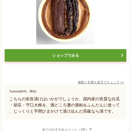
ショップでみる
価格と在庫を
楽天
でチェック
>>
Toshimi(60代・男性)
こちらの奈良漬けはいかがでしょうか。国内産の良質な白瓜
・胡瓜・守口大根を、酒どころ灘の酒粕をふんだんに使って
、じっくりと手間ひまかけて漬け込んだ高級なら漬です。
全てのおすすめコメント（3件）