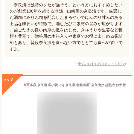
「奈良漬は独特のクセが強そう」という方におすすめしたい
のが創業100年を超える老舗・山崎屋の奈良漬です。厳選し
た酒粕にみりん粕を配合したまろやかでほんのり甘みのある
上品な味わいが特徴で、噛むたびに素材の旨みが広がります
。歯ごたえの良い肉厚の瓜をはじめ、きゅうりや生姜など種
類も豊富で、贈答用の木箱入りや家庭でお得に楽しめる袋詰
めもあり、普段奈良漬を食べない方でもとても食べやすいで
すよ。
全てのおすすめコメント
(
1
件)
>
7
no.
今西本店 奈良漬 瓜小袋 90g 奈良県 老舗 純正 奈良漬け 超熟成 お土産