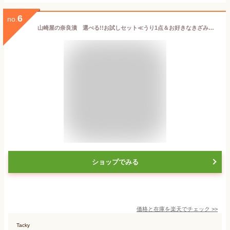
6
no.
山崎屋の奈良漬 選べる!!お試しセット≪うり1点＆お好きなきざみを3点≫
ショップでみる
価格と在庫を
楽天
でチェック
>>
Tacky