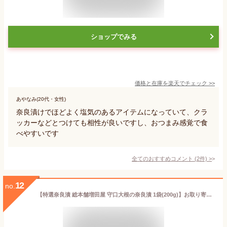
ショップでみる
価格と在庫を
楽天
でチェック
>>
あやなみ(20代・女性)
奈良漬けでほどよく塩気のあるアイテムになっていて、クラ
ッカーなどとつけても相性が良いですし、おつまみ感覚で食
べやすいです
全てのおすすめコメント
(
2
件)
>
12
no.
【特選奈良漬 総本舗増田屋 守口大根の奈良漬 1袋(200g)】お取り寄せ 自宅用 手土産 送料無料 国産 老舗 奈良漬け 食べ比べ 人気 お返し 奈良 御祝 御礼 ならづけ なら漬け 漬物 真空パック 個包装 おつまみ ごはんのお供 酒のあて 大根 酒粕 酒かす 国産野菜