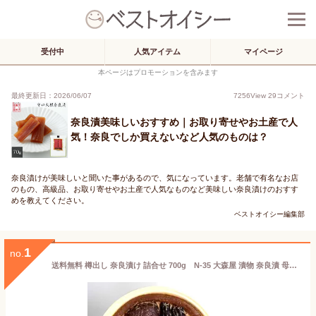
受付中
人気アイテム
マイページ
本ページはプロモーションを含みます
最終更新日：2026/06/07
7256
View
29
コメント
奈良漬美味しいおすすめ｜お取り寄せやお土産で人
気！奈良でしか買えないなど人気のものは？
奈良漬けが美味しいと聞いた事があるので、気になっています。老舗で有名なお店
のもの、高級品、お取り寄せやお土産で人気なものなど美味しい奈良漬けのおすす
めを教えてください。
ベストオイシー編集部
1
no.
送料無料 樽出し 奈良漬け 詰合せ 700g N-35 大森屋 漬物 奈良漬 母の日 父の日 お中元 敬老の日 お歳暮 御年賀 ギフト 守口漬け うり きゅうり 白瓜 胡瓜 守口 大根 進物 贈答 帰省土産 プレゼント 土産 セット