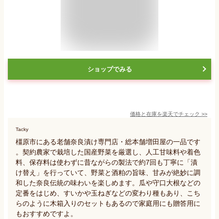
ショップでみる
価格と在庫を
楽天
でチェック
>>
Tacky
橿原市にある老舗奈良漬け専門店・総本舗増田屋の一品です
。契約農家で栽培した国産野菜を厳選し、人工甘味料や着色
料、保存料は使わずに昔ながらの製法で約7回も丁寧に「漬
け替え」を行っていて、野菜と酒粕の旨味、甘みが絶妙に調
和した奈良伝統の味わいを楽しめます。瓜や守口大根などの
定番をはじめ、すいかや玉ねぎなどの変わり種もあり、こち
らのように木箱入りのセットもあるので家庭用にも贈答用に
もおすすめですよ。