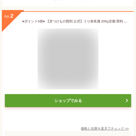
2
no.
■ポイント5倍■ 【京つけもの西利 公式】うり奈良漬 200g京都 西利 漬物 京漬物 漬け物 お漬物 お土産 奈良漬け なら漬 粕漬け お茶漬け おつまみ ごはんのお供 うな重 鰻重 瓜
ショップでみる
価格と在庫を
楽天
でチェック
>>