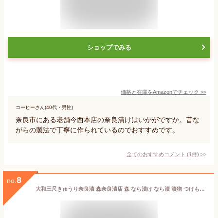
ショップでみる
価格と在庫を
Amazon
でチェック
>>
コーヒーさん(40代・男性)
奈良市にある老舗今西本店の奈良漬けはいかがですか。昔な
がらの製法で丁寧に作られているのでおすすめです。
全てのおすすめコメント
(
1
件)
>
8
no.
大和三尺きゅうり奈良漬 森奈良漬店 森 なら漬け なら漬 漬物 つけもの 胡瓜 お土産 おみやげ ギフト 名物 奈良 老舗 人気 贈り物