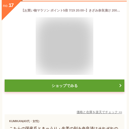
17
no.
【お買い物マラソン ポイント5倍 7/19 20:00~】きざみ奈良漬け 200グラム｜惣菜 漬け物 かす漬け おかず おつまみ 漬け物 酒粕 酒粕 奈良県 きくや 珍味 お土産 ★
ショップでみる
価格と在庫を
楽天
でチェック
>>
KUMIKAN(40代・女性)
こちらの国産瓜ときゅうり・生姜の刻み奈良漬はそれぞれの