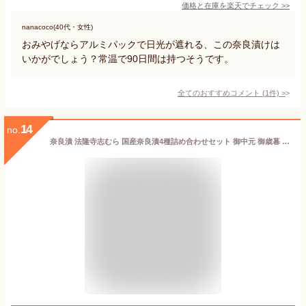
価格と在庫を
楽天
でチェック
>>
nanacoco(40代・女性)
おみやげならアルミパックで日光が遮れる、この奈良漬けは
いかがでしょう？常温で90日間は持つそうです。
全てのおすすめコメント
(
1
件)
>
14
no.
奈良漬 法隆寺志むら 国産奈良漬4種詰め合わせセット 御中元 御歳暮 御祝い ギフト