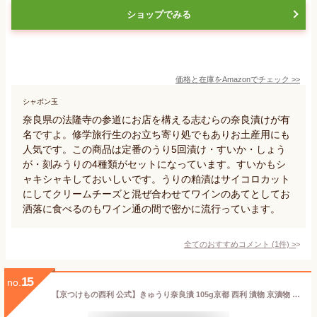
ショップでみる
価格と在庫を
Amazon
でチェック
>>
シャボン玉
奈良県の法隆寺の参道にお店を構える志むらの奈良漬けが有
名ですよ。修学旅行生のお立ち寄り処でもありお土産用にも
人気です。この商品は定番のうり5回漬け・すいか・しょう
が・刻みうりの4種類がセットになっています。すいかもシ
ャキシャキしておいしいです。うりの粕漬はサイコロカット
にしてクリームチーズと混ぜ合わせてワインのあてとしてお
洒落に食べるのもワイン通の間で密かに流行っています。
全てのおすすめコメント
(
1
件)
>
15
no.
【京つけもの西利 公式】きゅうり奈良漬 105g京都 西利 漬物 京漬物 漬け物 お漬物 お土産 奈良漬け なら漬 粕漬け お茶漬け おつまみ ごはんのお供 胡瓜