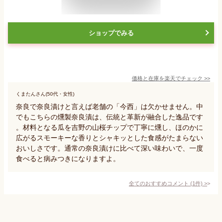
ショップでみる
価格と在庫を
楽天
でチェック
>>
くまたんさん(50代・女性)
奈良で奈良漬けと言えば老舗の「今西」は欠かせません。中
でもこちらの燻製奈良漬は、伝統と革新が融合した逸品です
。材料となる瓜を吉野の山桜チップで丁寧に燻し、ほのかに
広がるスモーキーな香りとシャキッとした食感がたまらない
おいしさです。通常の奈良漬けに比べて深い味わいで、一度
食べると病みつきになりますよ。
全てのおすすめコメント
(
1
件)
>