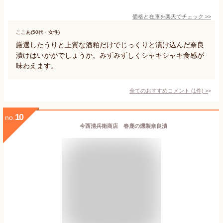
価格と在庫を
楽天
でチェック
>>
ここあ(50代・女性)
厳選したうりと上質な酒粕だけでじっくりと漬け込んだ奈良
漬けはいかがでしょうか。みずみずしくシャキシャキ食感が
味わえます。
全てのおすすめコメント
(
1
件)
>
10
no.
今西清兵衛商店 春鹿の燻製奈良漬