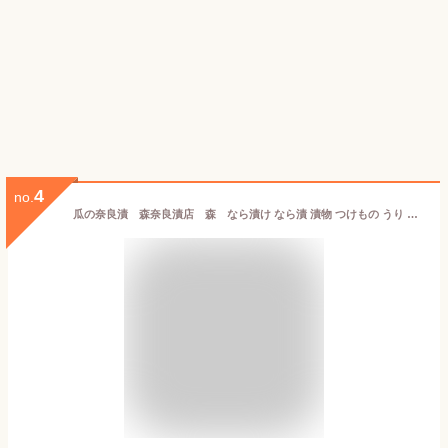
4
no.
瓜の奈良漬 森奈良漬店 森 なら漬け なら漬 漬物 つけもの うり お土産 おみやげ ギフト 名物 奈良 老舗 人気 贈り物