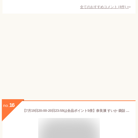
全てのおすすめコメント
(
4
件)
>
16
no.
【7月19日20:00-20日23:59は全品ポイント5倍】奈良漬 すいか 袋詰 200g ■ 月桂冠公式 無添加 奈良漬け 老舗 国産 グルメ 高級 漬物 漬け物 西瓜 スイカ 酒粕 粕漬け 酒蔵 蔵元 酒造 なら漬 なら漬け