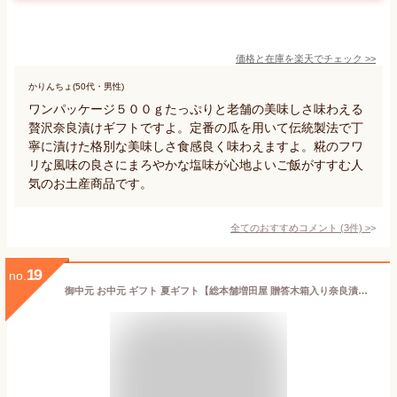
価格と在庫を
楽天
でチェック
>>
かりんちょ(50代・男性)
ワンパッケージ５００ｇたっぷりと老舗の美味しさ味わえる
贅沢奈良漬けギフトですよ。定番の瓜を用いて伝統製法で丁
寧に漬けた格別な美味しさ食感良く味わえますよ。糀のフワ
リな風味の良さにまろやかな塩味が心地よいご飯がすすむ人
気のお土産商品です。
全てのおすすめコメント
(
3
件)
>
19
no.
御中元 お中元 ギフト 夏ギフト【総本舗増田屋 贈答木箱入り奈良漬け詰合せ其の壱 瓜1本 大根150g 西瓜100g】お取り寄せ 手土産 送料無料 国産 老舗 奈良漬け 食べ比べ 人気 プレゼント 贈答品 お返し 奈良 御祝 御礼 ならづけ なら漬け うり すいか 漬物 酒粕