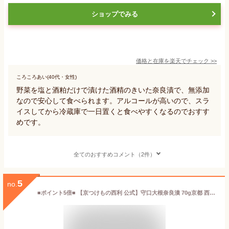
ショップでみる
価格と在庫を
楽天
でチェック
>>
ころころあい(40代・女性)
野菜を塩と酒粕だけで漬けた酒精のきいた奈良漬で、無添加
なので安心して食べられます。アルコールが高いので、スラ
イスしてから冷蔵庫で一日置くと食べやすくなるのでおすす
めです。
全てのおすすめコメント（2件）
5
no.
■ポイント5倍■ 【京つけもの西利 公式】守口大根奈良漬 70g京都 西利 漬物 京漬物 漬け物 お漬物 お土産 奈良漬け なら漬 粕漬け お茶漬け おつまみ ごはんのお供 守口大根