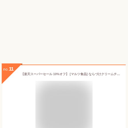
11
no.
【楽天スーパーセール 10%オフ】 [マルツ食品] ならづけクリームチーズ ならづけクリームチーズ 100g /漬物 つけもの 発酵食品 発酵食品の館 埼玉県 おつけもの おつまみ つまみ 酒のつまみ 箸休め 副菜 常備菜 ならづけ 奈良漬け お土産