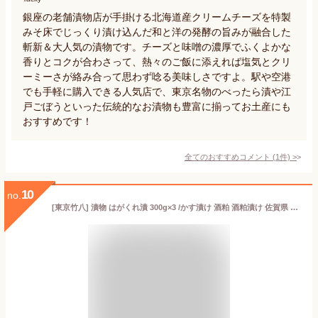
銀座の老舗漬物店が手掛ける北海道産クリームチーズを特製
みそ床でじっくり漬け込んだ和と洋の発酵の旨みが融合した
斬新＆大人気の漬物です。チーズと味噌の濃厚でふくよかな
香りとコクが合わさって、熱々のご飯に添えれば塩気とクリ
ーミーさが絡み合って思わず唸る美味しさですよ。駅や空港
でも手軽に購入できる人気店で、東京名物のべったら漬や江
戸ごぼうといった伝統的なお漬物も豊富に揃ってお土産にも
おすすめです！
全てのおすすめコメント
(
1
件)
>
10
no.
[東京竹八] 漬物 はがくれ漬 300g×3 /かす漬け 酒粕 酒粕漬け 佐賀県 竹八漬け 伝統 ごはんのお供 野菜漬け 甘粕 甘粕漬け おかず おつまみ お土産 はがくれ漬け