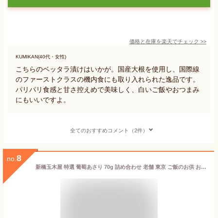
価格と在庫を
楽天
でチェック
>>
KUMIKAN(40代・女性)
こちらのベッタラ漬けはいかが。国産大根を使用し、国際線
のファーストクラスの機内食にも取り入れられた逸品です。
パリパリ食感と甘さ控えめで美味しく、白いご飯やおつまみ
にもいいですよ。
全てのおすすめコメント（2件）
8
no.
新橋玉木屋 特選 葡萄あさり 70g 詰め合わせ 老舗 東京 ご飯のお供 おかず ご贈答用 ギフト 贈り物 御歳暮 お歳暮