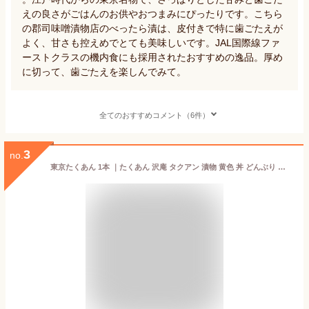
えの良さがごはんのお供やおつまみにぴったりです。こちら
の郡司味噌漬物店のべったら漬は、皮付きで特に歯ごたえが
よく、甘さも控えめでとても美味しいです。JAL国際線ファ
ーストクラスの機内食にも採用されたおすすめの逸品。厚め
に切って、歯ごたえを楽しんでみて。
全てのおすすめコメント（6件）
3
no.
東京たくあん 1本 ｜たくあん 沢庵 タクアン 漬物 黄色 丼 どんぶり カツ丼 親子丼 手巻き寿司 トロたく 香の物 お新香 黄色い 大根 国産 国産原料 国産大根 おかず横丁 浅草橋 鳥越 下町 食堂