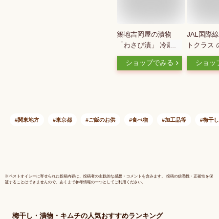
築地吉岡屋の漬物
JAL国際
「わさび漬」 冷蔵
トクラス 
便 [築地,吉岡屋,漬
採用 皮つ
ショップでみる
ショッ
物,わさび漬け]
ら漬 半割 
国産 べっ
東京名物 
麹 米麹 
成 浅草 
ら市 甘み
関東地方
東京都
ご飯のお供
食べ物
加工品等
梅干し
あん 沢庵
人気 ギフ
母の日 敬
貨店
※
ベストオイシー
に寄せられた投稿内容は、投稿者の主観的な感想・コメントを含みます。 投稿の信憑性・正確性を保
証することはできませんので、あくまで参考情報の一つとしてご利用ください。
梅干し・漬物・キムチ
の人気おすすめランキング