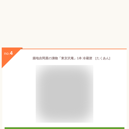
4
no.
築地吉岡屋の漬物「東京沢庵」1本 冷蔵便 [たくあん]