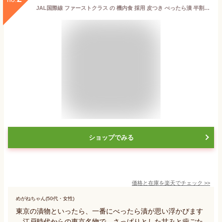
JAL国際線 ファーストクラス の 機内食 採用 皮つき べったら漬 半割 1本 | 大根 国産 べったら 漬物 東京名物 こうじ 糀 麹 米麹 さっぱり 熟成 浅草 江戸 べったら市 甘み 食感 たくあん 沢庵 歯ごたえ 人気 ギフト 父の日 母の日 敬老の日 百貨店
ショップでみる
価格と在庫を
楽天
でチェック
>>
めがねちゃん(50代・女性)
東京の漬物といったら、一番にべったら漬が思い浮かびます
。江戸時代からの東京名物で、さっぱりとした甘みと歯ごた