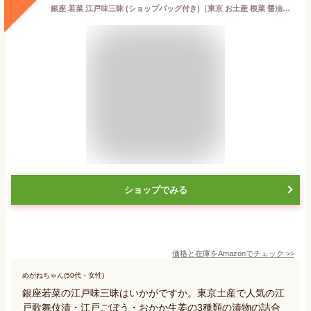
銀座 若菜 江戸味三昧 (ショップバッグ付き)［東京 お土産 根菜 醤油漬 ］晩酌 ごはんのおとも
ショップでみる
価格と在庫を
Amazon
でチェック
>>
めがねちゃん(50代・女性)
銀座若菜の江戸味三昧はいかがですか。東京土産で人気の江
戸歌舞伎漬・江戸ごぼう・おかか生姜の3種類の漬物の詰合