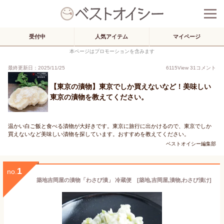
受付中
人気アイテム
マイページ
本ページはプロモーションを含みます
最終更新日：2025/11/25
6115
View
31
コメント
【東京の漬物】東京でしか買えないなど！美味しい
東京の漬物を教えてください。
温かい白ご飯と食べる漬物が大好きです。東京に旅行に出かけるので、東京でしか
買えないなど美味しい漬物を探しています。おすすめを教えてください。
ベストオイシー編集部
1
no.
築地吉岡屋の漬物「わさび漬」 冷蔵便 [築地,吉岡屋,漬物,わさび漬け]