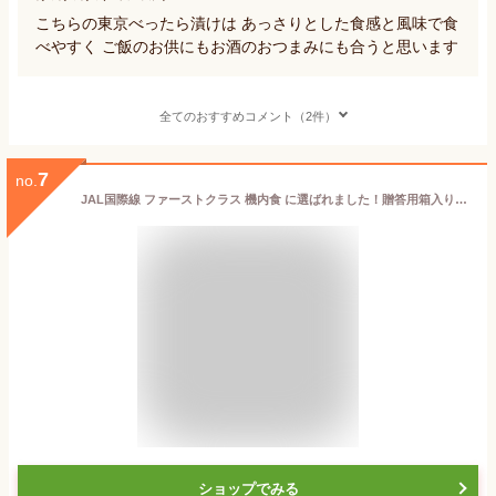
こちらの東京べったら漬けは あっさりとした食感と風味で食
べやすく ご飯のお供にもお酒のおつまみにも合うと思います
全てのおすすめコメント（2件）
7
no.
JAL国際線 ファーストクラス 機内食 に選ばれました！贈答用箱入り 郡司 皮つきべったら漬 2本 セット|べったら漬 沢庵 たくあん こうじ漬け 国産 大根 日本航空 甘さひかえめ 郡司味噌漬物店 鳥越 おかず横丁 江戸名物 東京名物 べったら市 ポイント 敬老の日
ショップでみる