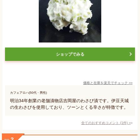
ショップでみる
価格と在庫を
楽天
でチェック
>>
カフェアロハ(50代・男性)
明治34年創業の老舗漬物店吉岡屋のわさび漬です。伊豆天城
の生わさびを使用しており、ツーンとくる辛さが特徴です。
全てのおすすめコメント
(
1
件)
>
2
no.