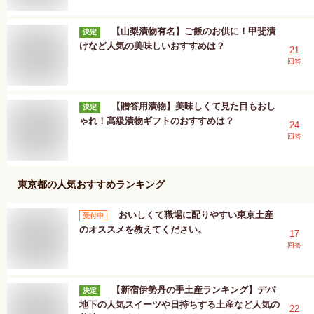
【山梨漬物有名】ご飯のお供に！甲斐漬
決定
けなど人気の美味しいおすすめは？
21
回答
【贈答用漬物】美味しくて見た目もおし
決定
ゃれ！高級漬物ギフトのおすすめは？
24
回答
東京都
の人気おすすめランキング
おいしくて職場に配りやすい東京土産
受付中
のオススメを教えてください。
17
回答
【新宿伊勢丹の手土産ランキング】デパ
決定
地下の人気スイーツや日持ちする土産など人気の
22