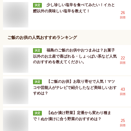
少し珍しい塩辛を食べてみたい！イカと
決定
鰹以外の美味しい塩辛を教えて！
26
回答
ご飯のお供
の人気おすすめランキング
福島のご飯のお供やおつまみは？お菓子
決定
以外のお土産で喜ばれる・しょっぱい系など人気
22
のおすすめを教えてください。
回答
【ご飯のお供】お取り寄せで人気！マツ
決定
コや芸能人がテレビで紹介したなど美味しいおす
43
すめは？
回答
【ぬか漬け野菜】定番から変わり種ま
決定
で！ぬか漬けに合う野菜のおすすめは？
25
回答