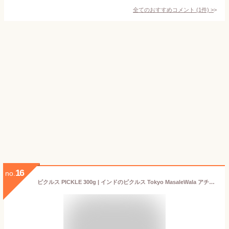
全てのおすすめコメント
(
1
件)
>
16
no.
ピクルス PICKLE 300g | インドのピクルス Tokyo MasaleWala アチャール インドの漬物 インド料理 時短 調味料 アジアン食品 エスニック食材 缶詰 Pickle Achar 漬物 お漬物 漬け物 つけもの ミックスピクルス マンゴーピクルス ライム(レモン)ピクルス マンゴーチャツネ