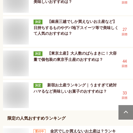
美味しいおすすめは？
回答
【銀座三越でしか買えないお土産など】
決定
日持ちするものやデパ地下スイーツ等で美味しく
27
て人気のおすすめは？
回答
【東京土産】大人数のばらまきに！大容
決定
量で個包装の東京手土産のおすすめは？
44
回答
新宿お土産ランキング｜うますぎて絶対
決定
ハマるなど美味しいお菓子のおすすめは？
33
回答
限定
の人気おすすめランキング
金沢でしか買えないお土産は？ランキ
受付中