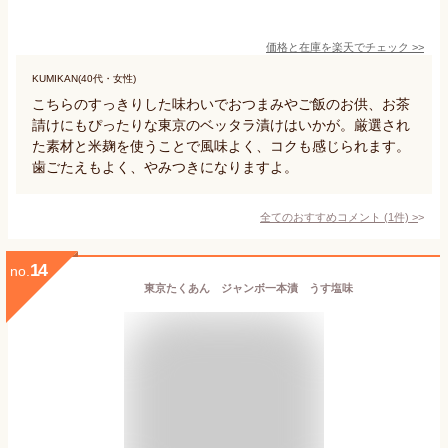
価格と在庫を
楽天
でチェック
>>
KUMIKAN(40代・女性)
こちらのすっきりした味わいでおつまみやご飯のお供、お茶
請けにもぴったりな東京のベッタラ漬けはいかが。厳選され
た素材と米麹を使うことで風味よく、コクも感じられます。
歯ごたえもよく、やみつきになりますよ。
全てのおすすめコメント
(
1
件)
>
14
no.
東京たくあん ジャンボ一本漬 うす塩味