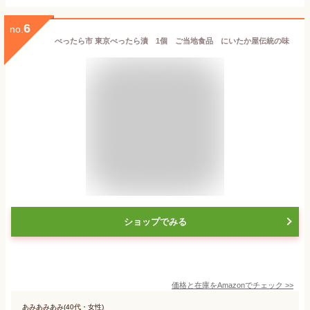
6
no.
べったら市 東京べったら漬 1個 ご当地食品 にいたか屋伝統の味
ショップでみる
価格と在庫を
Amazon
でチェック
>>
あみあみあみ(40代・女性)