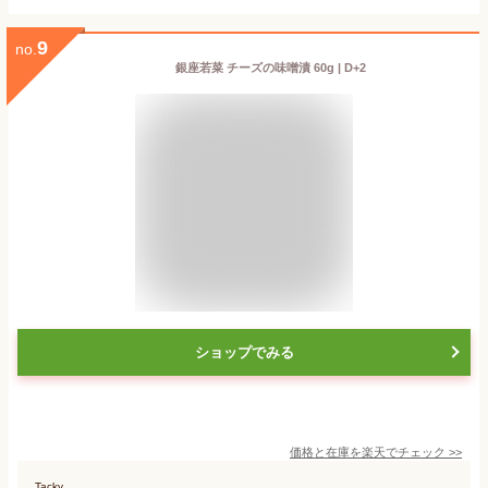
9
no.
銀座若菜 チーズの味噌漬 60g | D+2
ショップでみる
価格と在庫を
楽天
でチェック
>>
Tacky