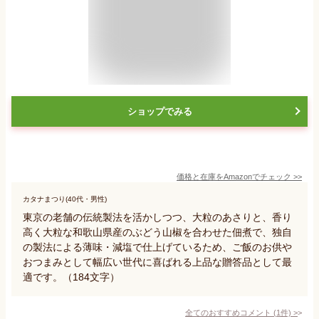
ショップでみる
価格と在庫を
Amazon
でチェック
>>
カタナまつり(40代・男性)
東京の老舗の伝統製法を活かしつつ、大粒のあさりと、香り
高く大粒な和歌山県産のぶどう山椒を合わせた佃煮で、独自
の製法による薄味・減塩で仕上げているため、ご飯のお供や
おつまみとして幅広い世代に喜ばれる上品な贈答品として最
適です。（184文字）
全てのおすすめコメント
(
1
件)
>