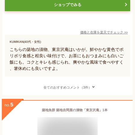
ショップでみる
価格と在庫を
楽天
でチェック
>>
KUMIKAN(40代・女性)
こちらの築地の漬物、東京沢庵はいかが。鮮やかな黄色でポ
リポリ食感と程良い味付けで、お茶にもおつまみにも白いご
飯にも。コクとキレも感じられ、爽やかな風味で食べやすく
、箸休めにも良いですよ。
全てのおすすめコメント（3件）
5
no.
築地魚群 築地吉岡屋の漬物「東京沢庵」1本