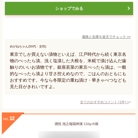
ショップでみる
価格と在庫を
楽天
でチェック
>>
めがねちゃん(50代・女性)
東京でしか買えない漬物といえば、江戸時代から続く東京名
物のべったら漬。浅く塩漬した大根を、米糀で漬け込んだ歯
触りのいいお漬物です。銀座若菜の東京べったら漬は、一般
的なべったら漬より甘さ控えめなので、ごはんのおともにも
おすすめです。今なら冬限定の重ね漬け・華きゃべつなども
見た目がきれいですよ。
全てのおすすめコメント
(
1
件)
>
12
no.
酒悦 池之端福神漬 110g×5個