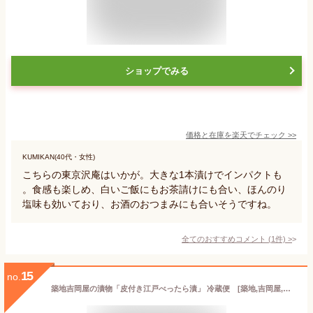
ショップでみる
価格と在庫を
楽天
でチェック
>>
KUMIKAN(40代・女性)
こちらの東京沢庵はいかが。大きな1本漬けでインパクトも
。食感も楽しめ、白いご飯にもお茶請けにも合い、ほんのり
塩味も効いており、お酒のおつまみにも合いそうですね。
全てのおすすめコメント
(
1
件)
>
15
no.
築地吉岡屋の漬物「皮付き江戸べったら漬」 冷蔵便 [築地,吉岡屋,漬物,江戸べったら漬]