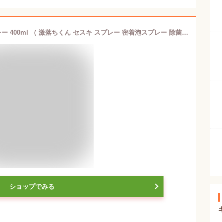
セスキ 激落ちくん セスキ密着泡スプレー 400ml （ 激落ちくん セスキ スプレー 密着泡スプレー 除菌 消臭 キッチン 洗面所 掃除 レンジ 壁 汚れ 洗面台 油汚れ クリーナー 棚 窓 冷蔵庫 臭い におい 雑菌 レンジフード コンロ ） 【3980円以上送料無料】
ショップでみる