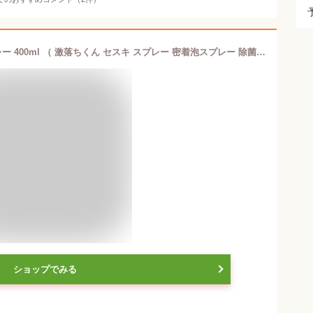
セスキ 激落ちくん セスキ密着泡スプレー 400ml （ 激落ちくん セスキ スプレー 密着泡スプレー 除菌 消臭 キッチン 洗面所 掃除 レンジ 壁 汚れ 洗面台 油汚れ クリーナー 棚 窓 冷蔵庫 臭い におい 雑菌 レンジフード コンロ ）
ショップでみる