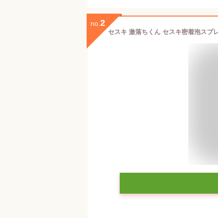
2
no.