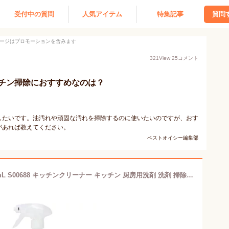
受付中の質問
人気アイテム
特集記事
質問
ージはプロモーションを含みます
321
View
25
コメント
チン掃除におすすめなのは？
したいです。油汚れや頑固な汚れを掃除するのに使いたいのですが、おす
があれば教えてください。
ベストオイシー編集部
レック GNセスキ密着泡スプレー 400mL S00688 キッチンクリーナー キッチン 厨房用洗剤 洗剤 掃除 清掃