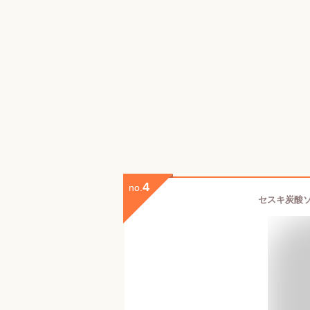
4
no.
セスキ炭酸ソ