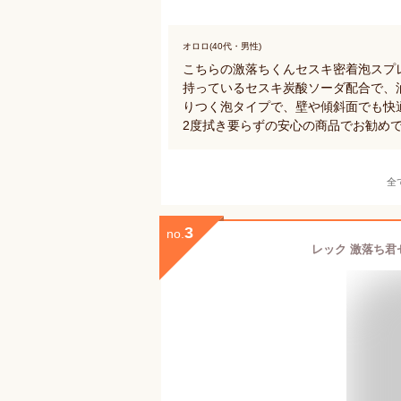
オロロ(40代・男性)
こちらの激落ちくんセスキ密着泡スプ
持っているセスキ炭酸ソーダ配合で、
りつく泡タイプで、壁や傾斜面でも快
2度拭き要らずの安心の商品でお勧め
全
3
no.
レック 激落ち君セ