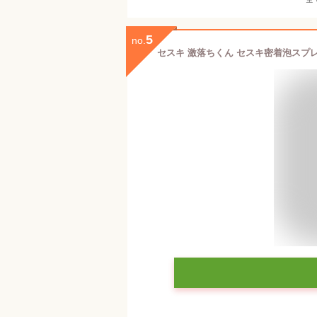
5
no.