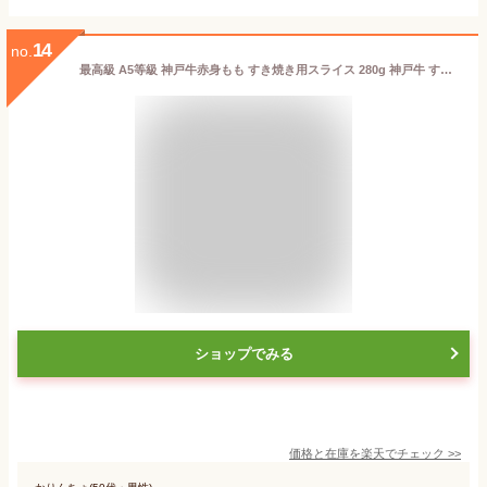
14
no.
最高級 A5等級 神戸牛赤身もも すき焼き用スライス 280g 神戸牛 すき焼き【送料無料】【結婚 出産 お祝い 内祝 お中元 お歳暮 ギフト プレゼント 贈り物 お返し 誕生日 記念日 父の日 母の日 敬老の日】【牛肉 神戸ビーフ 黒毛和牛 国産】【A5ランク】神戸牛の証明書付き
ショップでみる
価格と在庫を
楽天
でチェック
>>