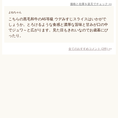
価格と在庫を
楽天
でチェック
>>
よねちゃん
こちらの黒毛和牛のA5等級 ウデみすじスライスはいかがで
しょうか。とろけるような食感と濃厚な旨味と甘みが口の中
でジュワ～と広がります。見た目もきれいなのでお歳暮にぴ
ったり。
全てのおすすめコメント
(
2
件)
>