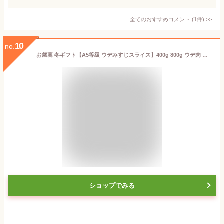
全てのおすすめコメント
(
1
件)
>
10
no.
お歳暮 冬ギフト【A5等級 ウデみすじスライス】400g 800g ウデ肉 牛肉 肉 黒毛和牛 A5ランク すき焼き しゃぶしゃぶ すきやき すき焼き肉 和牛 高級肉 お肉 高級 焼肉 お取り寄せグルメ 父の日 御中元 お肉ギフト プレゼント お祝い 贈り物 ギフト風呂敷無料
ショップでみる