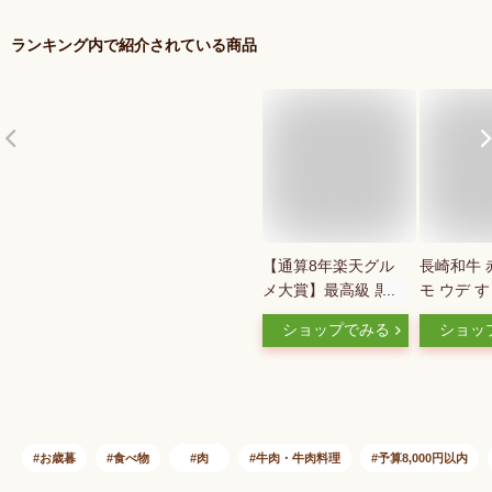
ランキング内で紹介されている商品
【通算8年楽天グル
長崎和牛 赤
メ大賞】最高級 黒毛
モ ウデ 
和牛 A5等級 霜降り
ゃぶしゃぶ 
ショップでみる
ショッ
クラシタロース スラ
黒毛和牛 
イス 500g【 お歳暮
肉 すき焼
送料無料 御歳暮 冬
ぶしゃぶ用
ギフト 肉 牛肉 お肉
やき肉 す
ギフト 内祝い すき
産 長崎県
焼き 和牛 しゃぶし
送料無料 
お歳暮
食べ物
肉
牛肉・牛肉料理
予算8,000円以内
ゃぶ 誕生日プレゼン
プレゼント