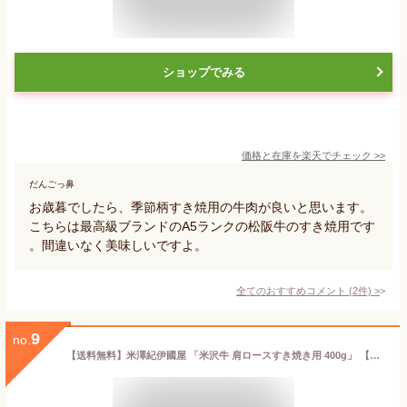
ショップでみる
価格と在庫を
楽天
でチェック
>>
だんごっ鼻
お歳暮でしたら、季節柄すき焼用の牛肉が良いと思います。
こちらは最高級ブランドのA5ランクの松阪牛のすき焼用です
。間違いなく美味しいですよ。
全てのおすすめコメント
(
2
件)
>
9
no.
【送料無料】米澤紀伊國屋 「米沢牛 肩ロースすき焼き用 400g」 【離島不可】 / お取り寄せ 通販 プレゼント ギフト お歳暮 おすすめ /