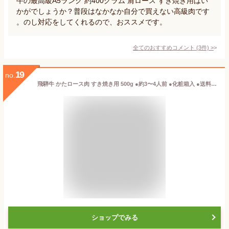
牛の最高級A5ランク 約400グラム 肩ロース すき焼き用はい
かがでしょうか？普段はなかなか自分で買えない高級肉です
。のし対応をしてくれるので、おススメです。
全てのおすすめコメント
(
3
件)
>
19
no.
飛騨牛 かたロース肉 すき焼き用 500g ●約3〜4人前 ●化粧箱入 ●送料無料●A4A5等級すき焼き ギフト お肉 肉 ギフト 内祝 すき焼き すきやき 内祝い 誕生日 プレゼント 肉 牛肉 風呂敷 鍋 お取り寄せグルメ お歳暮 御歳暮
ショップでみる