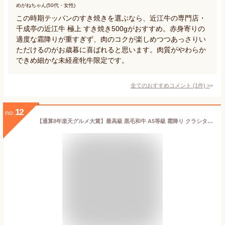
めがねちゃん(50代・女性)
この時期テッパンのすき焼きを選ぶなら、近江牛の専門店・
千成亭の近江牛 極上 すき焼き500gがおすすめ。赤身寄りの
適度な霜降りが重すぎず、肉のコクが楽しめつつあっさりい
ただけるのがお歳暮に喜ばれると思います。肉質がやわらか
できめ細かな未経産牝牛限定です。
全てのおすすめコメント
(
1
件)
>
12
no.
【通算8年楽天グルメ大賞】最高級 黒毛和牛 A5等級 霜降り クラシタロース スライス 500g【 お歳暮 送料無料 御歳暮 冬ギフト 肉 牛肉 お肉 ギフト 内祝い すき焼き 和牛 しゃぶしゃぶ 誕生日プレゼント お取り寄せグルメ 食べ物 肩ロース お中元 贈り物 】