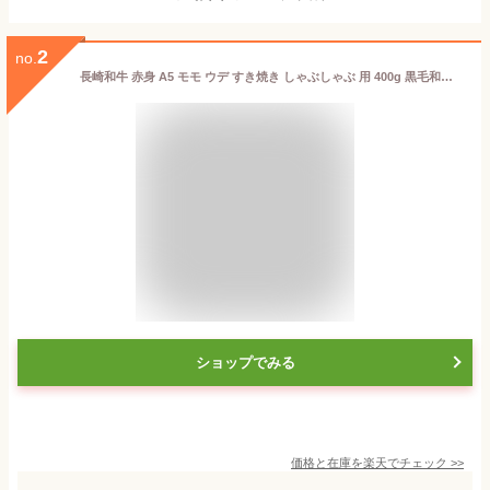
2
no.
長崎和牛 赤身 A5 モモ ウデ すき焼き しゃぶしゃぶ 用 400g 黒毛和牛 和牛 高級肉 すき焼き用 しゃぶしゃぶ用 肉 すきやき肉 すき焼肉 国産 長崎県産 赤身肉 送料無料 ヘルシー プレゼント ギフト 牛肉 母の日
ショップでみる
価格と在庫を
楽天
でチェック
>>