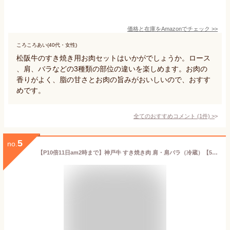
価格と在庫を
Amazon
でチェック
>>
ころころあい(40代・女性)
松阪牛のすき焼き用お肉セットはいかがでしょうか。ロース
、肩、バラなどの3種類の部位の違いを楽しめます。お肉の
香りがよく、脂の甘さとお肉の旨みがおいしいので、おすす
めです。
全てのおすすめコメント
(
1
件)
>
5
no.
【P10倍11日am2時まで】神戸牛 すき焼き肉 肩・肩バラ（冷蔵）【500g以上で 送料無料】御歳暮 お歳暮 ギフト プレゼント 内祝い お返し お祝い 誕生日 結婚祝い 出産祝い 結婚内祝い 出産内祝い 牛肉 肉 グルメ すき焼き すきやき すき焼き用 赤身