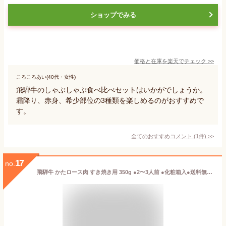
ショップでみる
価格と在庫を
楽天
でチェック
>>
ころころあい(40代・女性)
飛騨牛のしゃぶしゃぶ食べ比べセットはいかがでしょうか。
霜降り、赤身、希少部位の3種類を楽しめるのがおすすめで
す。
全てのおすすめコメント
(
1
件)
>
17
no.
飛騨牛 かたロース肉 すき焼き用 350g ●2〜3人前 ●化粧箱入●送料無料●A4A5等級すき焼き お肉 肉 ギフト 内祝 すきやき 内祝い 誕生日 プレゼント 肉 牛肉 牛肉 風呂敷 食べ物 お取り寄せグルメ 御歳暮 お歳暮 ギフト