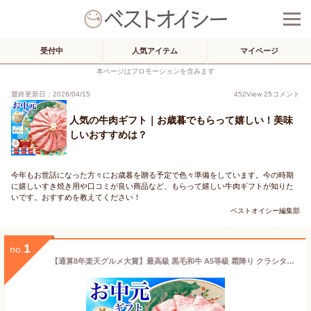
受付中
人気アイテム
マイページ
本ページはプロモーションを含みます
最終更新日：2026/04/15
452
View
25
コメント
人気の牛肉ギフト｜お歳暮でもらって嬉しい！美味
しいおすすめは？
今年もお世話になった方々にお歳暮を贈る予定で色々準備をしています。今の時期
に嬉しいすき焼き用や口コミが良い商品など、もらって嬉しい牛肉ギフトが知りた
いです。おすすめを教えてください！
ベストオイシー編集部
1
no.
【通算8年楽天グルメ大賞】最高級 黒毛和牛 A5等級 霜降り クラシタロース スライス 500g【 お歳暮 送料無料 御歳暮 冬ギフト 肉 牛肉 お肉 ギフト 内祝い すき焼き 和牛 しゃぶしゃぶ 誕生日プレゼント お取り寄せグルメ 食べ物 肩ロース お中元 贈り物 】