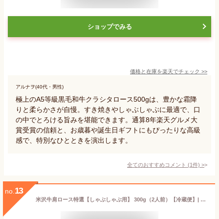
ショップでみる
価格と在庫を
楽天
でチェック
>>
アルナヲ(40代・男性)
極上のA5等級黒毛和牛クラシタロース500gは、豊かな霜降
りと柔らかさが自慢。すき焼きやしゃぶしゃぶに最適で、口
の中でとろける旨みを堪能できます。通算8年楽天グルメ大
賞受賞の信頼と、お歳暮や誕生日ギフトにもぴったりな高級
感で、特別なひとときを演出します。
全てのおすすめコメント
(
1
件)
>
13
no.
米沢牛肩ロース特選【しゃぶしゃぶ用】 300g（2人前）【冷蔵便】| お歳暮 2025 和牛 ブランド牛 米沢牛 牛肉 黒毛和牛 松阪牛 近江牛 神戸牛 但馬牛 飛騨牛 山形牛 御贈答 ギフト プレゼント 内祝い 御祝