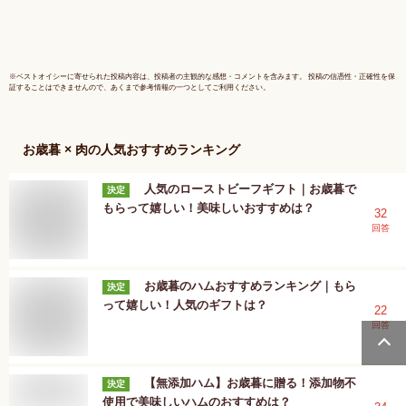
ト お取り寄せグルメ
牛肉 母の
食べ物 肩ロース お
中元 贈り物 】
※
ベストオイシー
に寄せられた投稿内容は、投稿者の主観的な感想・コメントを含みます。 投稿の信憑性・正確性を保
証することはできませんので、あくまで参考情報の一つとしてご利用ください。
お歳暮 × 肉
の人気おすすめランキング
人気のローストビーフギフト｜お歳暮で
決定
もらって嬉しい！美味しいおすすめは？
32
回答
お歳暮のハムおすすめランキング｜もら
決定
って嬉しい！人気のギフトは？
22
回答
【無添加ハム】お歳暮に贈る！添加物不
決定
使用で美味しいハムのおすすめは？