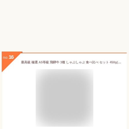
16
no.
最高級 極選 A5等級 飛騨牛 3種 しゃぶしゃぶ 食べ比べ セット 450g(150g×3種） 2〜3人前 希少部位 霜降 ミスジ 肩ロース 赤身肉 個包装 すき焼き ギフト 父の日 母の日 食べ物 プレゼント 父の日ギフト のし お歳暮 お中元 黒毛和牛 お取り寄せグルメ