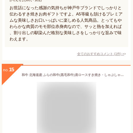
かりんちょ(50代・男性)
お世話になった感謝の気持ちが神戸牛ブランドでしっかりと
伝わるすき焼きお肉ギフトですよ。A5等級も頷けるプレミア
ムな美味しさお口いっぱいに楽しめる人気商品。とってもや
わらかな肉質のモモ部位赤身肉なので、サッと熱を加えれば
、割り出しの馴染んだ格別な美味しさをしっかりな旨みで味
わえます。
全てのおすすめコメント
(
1
件)
>
15
no.
和牛 北海道産 ふらの和牛(黒毛和牛)肩ロースすき焼き・しゃぶしゃぶ用500g/すき焼き肉/霜降り/スライス/送料無料 お歳暮ギフト 食べ物 御歳暮ギフト 誕生日プレゼント gift お肉 シャブシャブ 牛肉 しゃぶしゃぶ グルメ お土産 北海道土産 北国からの贈り物 産直ギフト