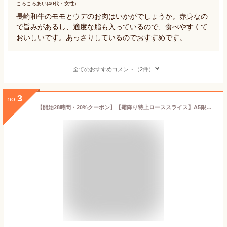
ころころあい(40代・女性)
長崎和牛のモモとウデのお肉はいかがでしょうか。赤身なの
で旨みがあるし、適度な脂も入っているので、食べやすくて
おいしいです。あっさりしているのでおすすめです。
全てのおすすめコメント（2件）
3
no.
【開始28時間・20%クーポン】【霜降り特上ローススライス】A5限定 黒毛和牛 すき焼き 最高ランク A5ランク サーロイン リブロース500g 1.5kg お肉ギフト 牛肉 すきやき お年賀 お歳暮 贈り物 しゃぶしゃぶ 肉 ギフト 誕生日 プレゼント お祝い 内祝い 父の日 御中元