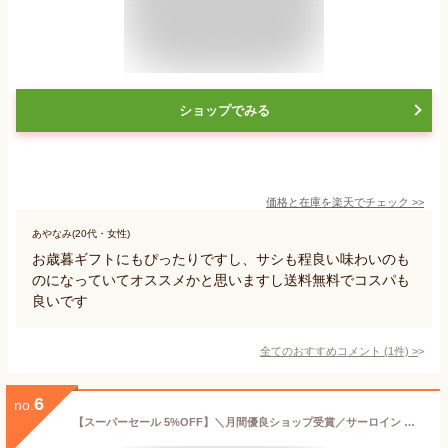
ショップでみる
価格と在庫を
楽天
でチェック
>>
あやなみ(20代・女性)
お歳暮ギフトにもぴったりですし、サシも程良い味わいのも
のになっていてオススメかと思いますし送料無料でコスパも
良いです
全てのおすすめコメント
(
1
件)
>
6
no.
【スーパーセール 5%OFF】＼月間優良ショップ受賞／サーロイン リブロース 鹿児島黒牛 黒毛和牛 すき焼き お歳暮 A5等級 大判 老舗 グルメ お取り寄せグルメ 国産 贈答 プレゼント 誕生日 和牛 ギフト メッセージカード のし 牛肉 黒牛 日本一 肉屋 柔らかい 送料無料