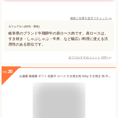
価格と在庫を
楽天
でチェック
>>
カフェアロハ(50代・男性)
岐阜県のブランド牛飛騨牛の肩ロース肉です。肩ロースは、
すき焼き・しゃぶしゃぶ・牛丼、など幅広い料理に使える汎
用性のある部位です。
全てのおすすめコメント
(
8
件)
>
20
no.
お歳暮 御歳暮 ギフト 松阪牛 ロース すき焼き肉 500g すき焼き 肉 牛肉 ギフト 2025 誕生日 プレゼント グルメ 鍋 送料無料 和牛 すきやき 食べ物 人気 冷凍 お祝い お祝い返し 内祝い 松坂牛 祝い ご馳走 お取り寄せグルメ 松阪肉 父