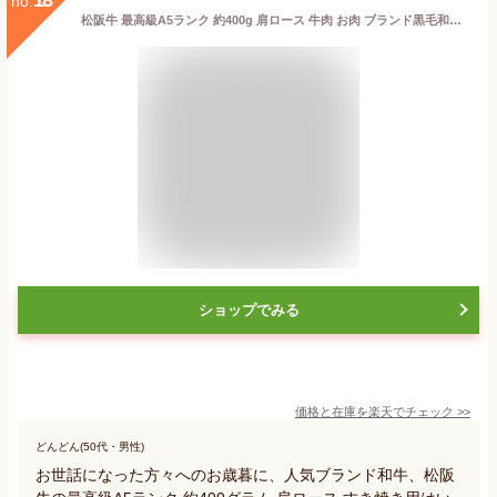
no.
松阪牛 最高級A5ランク 約400g 肩ロース 牛肉 お肉 ブランド黒毛和牛 和牛 黒毛和牛 A5ランク すき焼き肉 しゃぶしゃぶ すき焼き用スライス肉 切り落とし 松坂牛 肩ローススライス 通販 贈答 冬ギフト お歳暮 御歳暮 お中元 おせち おせち料理 熨斗対応
ショップでみる
価格と在庫を
楽天
でチェック
>>
どんどん(50代・男性)
お世話になった方々へのお歳暮に、人気ブランド和牛、松阪