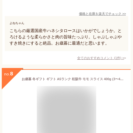
価格と在庫を
楽天
でチェック
>>
よねちゃん
こちらの厳選国産牛ハネシタロースはいかがでしょうか。と
ろけるような柔らかさと肉の旨味たっぷり。しゃぶしゃぶや
すき焼きにすると絶品。お歳暮に最適だと思います。
全てのおすすめコメント
(
1
件)
>
8
no.
お歳暮 冬ギフト ギフト A5ランク 松阪牛 モモ スライス 400g (3〜4人前) 黒毛和牛 国産 和牛 最高級 牛肉 すきやき しゃぶしゃぶ 冷しゃぶ 焼きしゃぶ 薄切り肉 もも 赤身 霜降り 個包装 黒毛和牛 すき焼き ブランド牛 ぎゅうにく 内祝い 肉 プレゼント 御歳暮