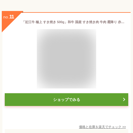
11
no.
「近江牛 極上 すき焼き 500g」和牛 国産 すき焼き肉 牛肉 霜降り 赤身 高級 ブランド牛 肉 お肉 お歳暮 御歳暮 冬ギフト 2025 グルメ ギフト プレゼント お取り寄せ お祝い 内祝い 御礼
ショップでみる
価格と在庫を
楽天
でチェック
>>