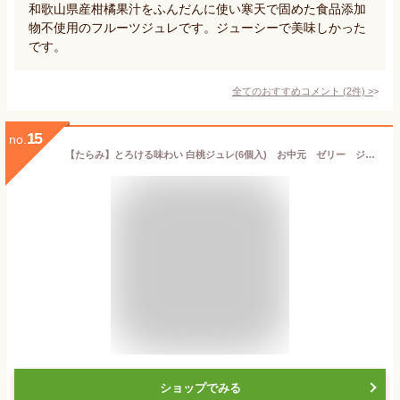
和歌山県産柑橘果汁をふんだんに使い寒天で固めた食品添加
物不使用のフルーツジュレです。ジューシーで美味しかった
です。
全てのおすすめコメント
(
2
件)
>
15
no.
【たらみ】とろける味わい 白桃ジュレ(6個入) お中元 ゼリー ジュレ 白桃 桃 ピーチ 夏【フルーツ お取り寄せ うまい 果物】
ショップでみる