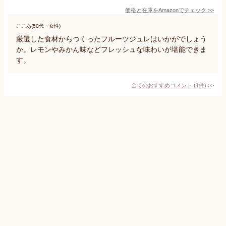
価格と在庫を
Amazon
でチェック
>>
ここあ(50代・女性)
厳選した食材からつくったフルーツジュレはいかがでしょう
か。レモンやみかん味などフレッシュな味わいが堪能できま
す。
全てのおすすめコメント
(
1
件)
>