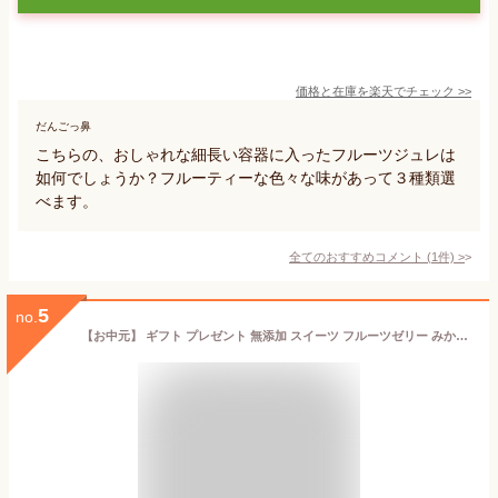
価格と在庫を
楽天
でチェック
>>
だんごっ鼻
こちらの、おしゃれな細長い容器に入ったフルーツジュレは
如何でしょうか？フルーティーな色々な味があって３種類選
べます。
全てのおすすめコメント
(
1
件)
>
5
no.
【お中元】 ギフト プレゼント 無添加 スイーツ フルーツゼリー みかん 詰め合わせ 内祝 スイーツ お返し みかんしぼり 伊藤農園 オレンジ 無添加 国産 お取り寄せ 洋菓子 暑中お見舞 残暑お見舞い お供え 手土産 お盆 熨斗