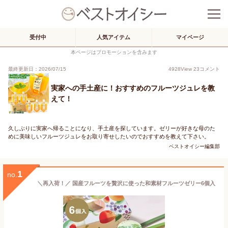
受付中
人気アイテム
マイページ
本ページはプロモーションを含みます
最終更新日：2026/07/15
4928
View
23
コメント
実家への手土産に！おすすめのフルーツジュレを教
えて！
久しぶりに実家へ帰ることになり、手土産を探しています。ゼリーが好きな母のた
めに美味しいフルーツジュレをお取り寄せしたいのでおすすめを教えて下さい。
ベストオイシー編集部
1
no.
＼再入荷！／ 国産フルーツを贅沢に使った和素材フルーツゼリー6個入