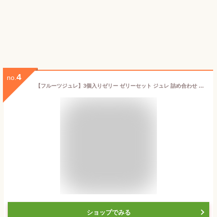
4
no.
【フルーツジュレ】3個入りゼリー ゼリーセット ジュレ 詰め合わせ お菓子 果実 夏スイーツ 残暑 お菓子 ギフト セット スイーツ 個包装 ご挨拶 手土産 内祝い 産内祝い 引っ越し挨拶 退職 贈答 お返し 新築内祝い 引き出物 贈り物 お供え チョコ以外 プチギフト
ショップでみる