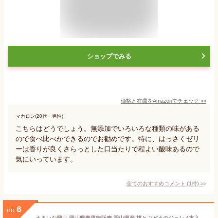
ショップでみる
価格と在庫を
Amazon
でチェック
>>
マカロン(20代・男性)
こちらはどうでしょう。無添加でいろいろな種類の味がある
ので食べ比べができるのでお勧めです。特に、はっさくゼリ
ーは香りが良くさらっとした口当たりで程よい酸味あるので
気にいっています。
全てのおすすめコメント
(
1
件)
>
6
no.
うまいな岡山 岡山県青果物販売 岡山県産 桃とぶどうのジュレ 4本入 送料無料 フルーツジュレ フルーツ 清水白桃 シャインマスカット お取り寄せ 贈答 ギフト