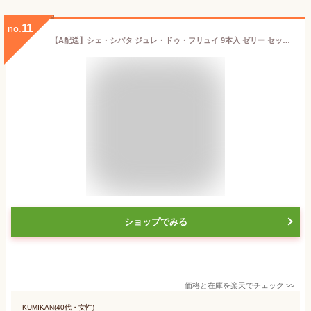
11
no.
【A配送】シェ・シバタ ジュレ・ドゥ・フリュイ 9本入 ゼリー セット ギフト フルーツジュレ ジュレ 贈り物 詰め合わせ 送料無料 常温 お返し プレゼント 食べ物 スイーツ お菓子 洋菓子 おしゃれ プチギフト 父の日 お中元 夏ギフト 高級 快気祝い
ショップでみる
価格と在庫を
楽天
でチェック
>>
KUMIKAN(40代・女性)