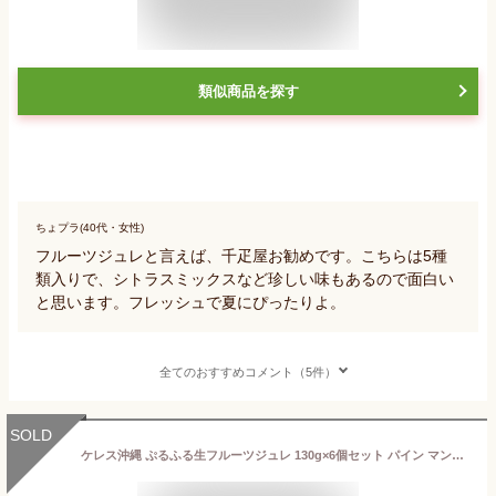
類似商品を探す
ちょプラ(40代・女性)
フルーツジュレと言えば、千疋屋お勧めです。こちらは5種
類入りで、シトラスミックスなど珍しい味もあるので面白い
と思います。フレッシュで夏にぴったりよ。
全てのおすすめコメント（5件）
SOLD
ケレス沖縄 ぷるふる生フルーツジュレ 130g×6個セット パイン マンゴー＆パッションフルーツ 沖縄 人気 土産 菓子 新感覚沖縄果実ゼリー 送料無料