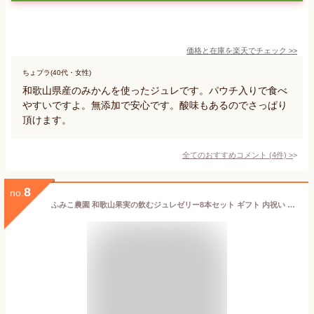
価格と在庫を
楽天
でチェック
>>
ちょプラ(40代・女性)
和歌山県産のみかんを使ったジュレです。パウチ入りで食べ
やすいですよ。無添加で安心です。酸味もあるのでさっぱり
頂けます。
全てのおすすめコメント
(
4
件)
>
8
no.
ふみこ農園 和歌山果実の飲むジュレゼリー8本セット ギフト 内祝い ご贈答 温州みかん、白桃、南高梅、じゃばら、柚子の5種類のジュレ (通常)