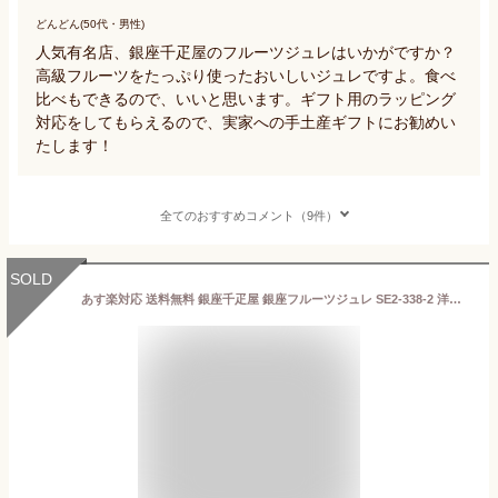
どんどん(50代・男性)
人気有名店、銀座千疋屋のフルーツジュレはいかがですか？
高級フルーツをたっぷり使ったおいしいジュレですよ。食べ
比べもできるので、いいと思います。ギフト用のラッピング
対応をしてもらえるので、実家への手土産ギフトにお勧めい
たします！
全てのおすすめコメント（9件）
SOLD
あす楽対応 送料無料 銀座千疋屋 銀座フルーツジュレ SE2-338-2 洋菓子ギフト 高級 スイーツ お菓子 千疋屋専用包装紙 包装紙を確認してください 贈答品 返礼品 伝統の味 本物の味をお客様へお届け致します 千疋屋 果物 ゼリー 自宅 自己消費 包装紙しては二重包装対応