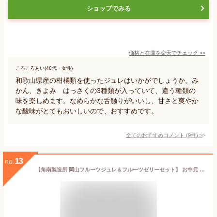
ショップでみる
価格と在庫を
楽天
でチェック
>>
ころころあい(40代・女性)
和歌山県産の柑橘類を使ったジュレはいかがでしょうか。み
かん、きよみ はっさくの3種類が入っていて、違う種類の
味を楽しめます。なめらかな舌触りがいいし、甘さと爽やか
な酸味がとてもおいしいので、おすすめです。
全てのおすすめコメント
(
9
件)
>
13
no.
【角南製造所 岡山フルーツジュレ＆フルーツゼリーセット】 お中元 御中元 ゼリー フルーツ ジュレ ギフト 詰め合わせ 贈答品 果肉 高級 お菓子 スイーツ ゼリーギフト 岡山 清水白桃ゼリー 桃 ゼリー シャインマスカット ニューピオーネ 涼菓子・ゼリー 飲むゼリー