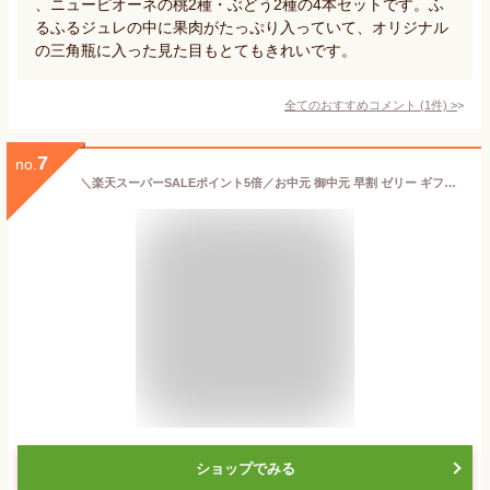
、ニューピオーネの桃2種・ぶどう2種の4本セットです。ふ
るふるジュレの中に果肉がたっぷり入っていて、オリジナル
の三角瓶に入った見た目もとてもきれいです。
全てのおすすめコメント
(
1
件)
>
7
no.
＼楽天スーパーSALEポイント5倍／お中元 御中元 早割 ゼリー ギフト 詰め合わせ みかんゼリー フルーツゼリー ゼリー飲料 スイーツ パック 5個 無添加 甘夏い方 みかんジュレ 和歌山 国産 贈答用 誕生日プレゼント 内祝い 結婚祝い 出産祝い 出産内祝い おしゃれ 洋菓子
ショップでみる