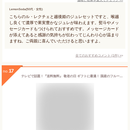
LemonSoda(50代・女性)
こちらのル・レクチェと越後姫のジュレセットですと、喉越
し良くて濃厚で果実豊かなジュレが味わえます。熨斗やメッ
セージカードもつけられておすすめです。メッセージカード
が添えてあると感謝の気持ちが伝わってじんわり心が温まり
ますね。ご両親に喜んでいただけると思いますよ。
全てのおすすめコメント
(
1
件)
>
17
no.
テレビで話題！『送料無料』 敬老の日 ギフトに最適！ 国産のフルーツを使用したぷるんとはじける果汁ジュレと瑞々しいフルーツが入った口どけの柔らかいジュレの食べ比べセット 北新地・天王寺のお店でお土産に使われています【ギフトセット（B-1）】