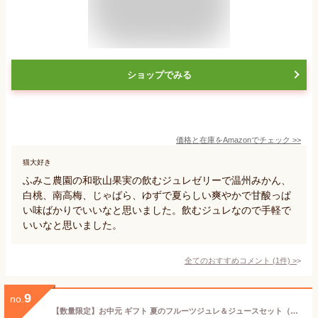
ショップでみる
価格と在庫を
Amazon
でチェック
>>
猫大好き
ふみこ農園の和歌山果実の飲むジュレゼリーで温州みかん、
白桃、南高梅、じゃばら、ゆずで夏らしい爽やかで甘酸っぱ
い味ばかりでいいなと思いました。飲むジュレなので手軽で
いいなと思いました。
全てのおすすめコメント
(
1
件)
>
9
no.
【数量限定】お中元 ギフト 夏のフルーツジュレ＆ジュースセット（ジュレ155g×4本 ジュース180ml×4本）送料無料 プレゼント 詰め合せ ゼリー ジュレ ジュース ギフト 夏ギフト 御中元 暑中御見舞い 残暑御見舞い 御祝 御礼 出産内祝い 内祝い お返し 敬老の日 【180_8】