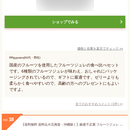
ショップでみる
価格と在庫を
楽天
でチェック
>>
RRgypsies(60代・男性)
国産のフルーツを使用したフルーツジュレの食べ比べセット
です。6種類のフルーツジュレが味わえ、おしゃれにパッケ
ージングされているので、ギフトに最適です。ゼリーよりも
柔らかく食べやすいので、高齢の方へのプレゼントにもよい
ですよ。
全てのおすすめコメント
(
1
件)
>
18
no.
【送料無料 送料込※北海道・沖縄除く】銀座千疋屋 フルーツジュレ PGS-165【内祝い お返し 出産内祝い 結婚内祝い 御礼 お中元 暑中見舞い 残暑見舞い 帰省土産 香典返し 粗供養 お供え 御供 初盆志 新盆志 快気祝い 快気内祝い】