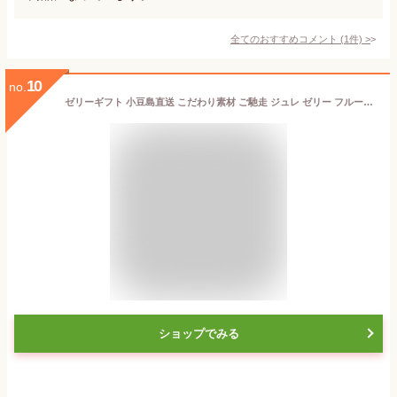
全てのおすすめコメント
(
1
件)
>
10
no.
ゼリーギフト 小豆島直送 こだわり素材 ご馳走 ジュレ ゼリー フルーツ 国産 スイーツ デザート ジュレ3種9個セット 小豆島オリーブ 瀬戸内レモン 愛媛みかん オリーブアイランド oliveisland
ショップでみる