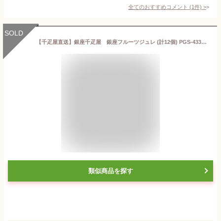
全てのおすすめコメント
(
1
件)
>
SOLD
【千疋屋直送】銀座千疋屋 銀座フルーツジュレ (計12個) PGS-433【送料無料】,スイーツ,ギフト,贈り物
類似商品を探す