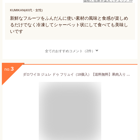
価格と在庫を
楽天
でチェック
>>
KUMIKAN(40代・女性)
新鮮なフルーツをふんだんに使い素材の風味と食感が楽しめ
るだけでなく冷凍してシャーベット状にして食べても美味し
いです
全てのおすすめコメント（2件）
3
no.
ダロワイヨ ジュレ ドゥ フリュイ（18個入）【送料無料】果肉入り プレゼント お菓子 ギフト 贈り物 内祝 お返し 御祝 御礼 快気祝 御見舞 フルーツ ゼリー スイーツ デザート 洋菓子 御中元 お盆 お供え 暑中 残暑見舞い 有名 お取り寄せ 差し入れ 手土産 人気 個包装