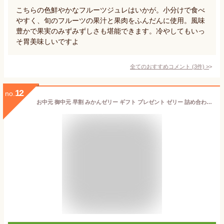
こちらの色鮮やかなフルーツジュレはいかが。小分けで食べ
やすく、旬のフルーツの果汁と果肉をふんだんに使用。風味
豊かで果実のみずみずしさも堪能できます。冷やしてもいっ
そ胃美味しいですよ
全てのおすすめコメント
(
3
件)
>
12
no.
お中元 御中元 早割 みかんゼリー ギフト プレゼント ゼリー 詰め合わせ フルーツゼリー 洋菓子 スイーツ 90g 6個 送料無料 みかんジュレ 父の日 誕生日プレゼント 内祝い 結婚祝い 出産祝い 出産内祝い おしゃれ