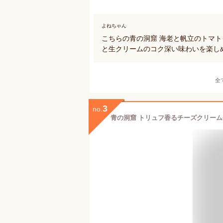
よねちゃん
こちらの青の洞窟 海老と帆立のトマ
と生クリームのコク深い味わいを楽し
全
3
no.