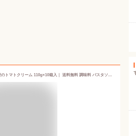
ハインツ 大人むけのパスタ 紅ずわい蟹のトマトクリーム 110g×10箱入｜ 送料無料 調味料 パスタソース HEINZ