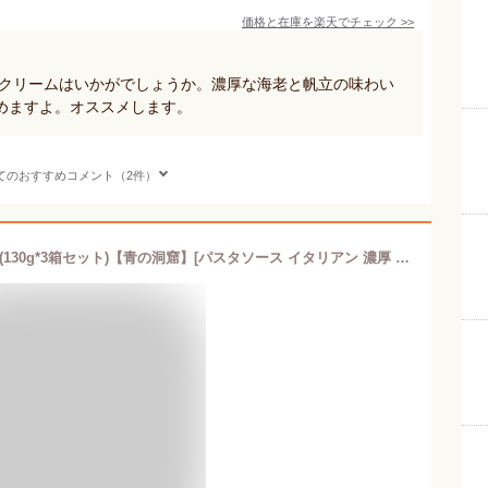
価格と在庫を
楽天
でチェック
>>
トクリームはいかがでしょうか。濃厚な海老と帆立の味わい
めますよ。オススメします。
てのおすすめコメント（2件）
青の洞窟 トリュフ香るチーズクリーム(130g*3箱セット)【青の洞窟】[パスタソース イタリアン 濃厚 1人前]