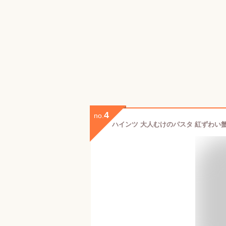
4
no.