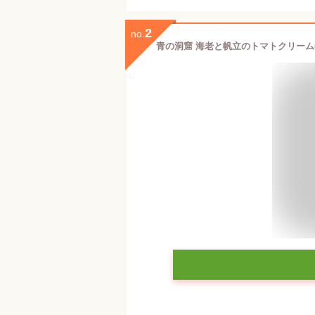
2
no.