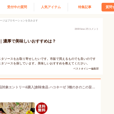
受付中の質問
人気アイテム
特集記事
質問
ージはプロモーションを含みます
369
View
25
コメント
｜濃厚で美味しいおすすめは？
スタソースをお取り寄せしたいです。市販で買えるものでも良いのです
スタソースを探しています。美味しいおすすめを教えてください。
ベストオイシー編集部
[ポイント5倍！2/10(火)1時59分まで全品対象エントリー&購入]創味食品 ハコネーゼ 3種のきのこの旨み 濃厚ポルチーニクリーム 110gパウチ×12袋入｜ 送料無料 調味料 パスタソース クリームソース レトルト レンジ調理