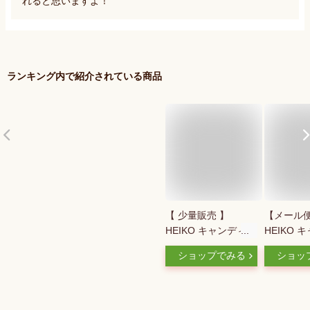
れると思いますよ！
ランキング内で紹介されている商品
【 少量販売 】
【メール
HEIKO キャンディレ
HEIKO 
イ 用 専用 袋 6.5-
イ用袋 6.5-
ショップでみる
ショッ
100 / 10枚 卒園 卒業
枚 厚0．0
入園 入学 記念品 バ
1000mm
ザー ハロウィン ク
リスマス Xmas バレ