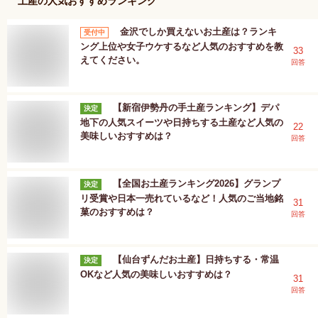
土産
の人気おすすめランキング
金沢でしか買えないお土産は？ランキ
受付中
ング上位や女子ウケするなど人気のおすすめを教
33
えてください。
回答
【新宿伊勢丹の手土産ランキング】デパ
決定
地下の人気スイーツや日持ちする土産など人気の
22
美味しいおすすめは？
回答
【全国お土産ランキング2026】グランプ
決定
リ受賞や日本一売れているなど！人気のご当地銘
31
菓のおすすめは？
回答
【仙台ずんだお土産】日持ちする・常温
決定
OKなど人気の美味しいおすすめは？
31
回答