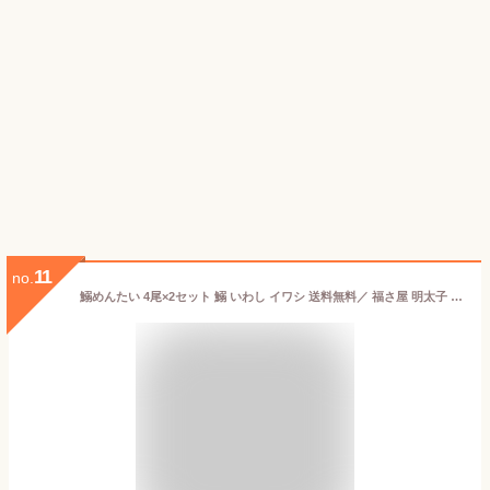
11
no.
鰯めんたい 4尾×2セット 鰯 いわし イワシ 送料無料／ 福さ屋 明太子 辛子明太子 おつまみ 晩酌 福岡 博多 土産 ギフト 贈り物 父の日 お中元 御中元 お歳暮 【公式ストア】