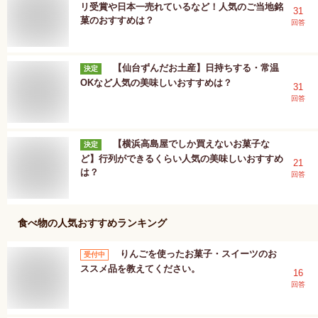
リ受賞や日本一売れているなど！人気のご当地銘
31
菓のおすすめは？
回答
【仙台ずんだお土産】日持ちする・常温
決定
OKなど人気の美味しいおすすめは？
31
回答
【横浜高島屋でしか買えないお菓子な
決定
ど】行列ができるくらい人気の美味しいおすすめ
21
は？
回答
食べ物
の人気おすすめランキング
りんごを使ったお菓子・スイーツのお
受付中
ススメ品を教えてください。
16
回答