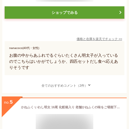
ショップでみる
価格と在庫を
楽天
でチェック
>>
nanacoco(40代・女性)
お腹の中からあふれでるぐらいたくさん明太子が入っている
のでこちらはいかがでしょうか、四匹セットだし食べ応えあ
りそうです
全てのおすすめコメント（2件）
5
no.
かねふく いわし明太 16尾 化粧箱入り 老舗かねふくの味をご堪能下さい。化粧箱入りでギフトに最適 鰯 イワシ 明太子 めんたいこ 九州名産品 辛子明太子 辛子めんたいこ かねふく 福岡 築地市場 豊洲市場 レシピ ギフト