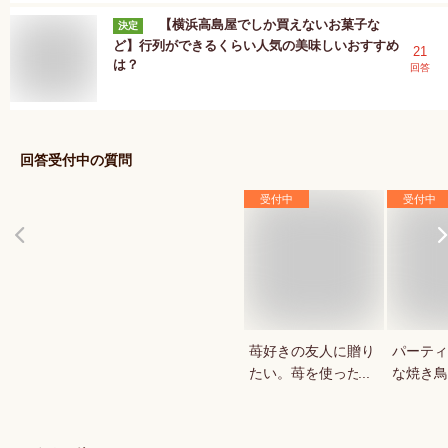
【横浜高島屋でしか買えないお菓子な
決定
ど】行列ができるくらい人気の美味しいおすすめ
21
は？
回答
回答受付中の質問
受付中
受付中
苺好きの友人に贈り
パーティ
たい。苺を使ったお
な焼き鳥
菓子・スイーツを教
していま
えてください。