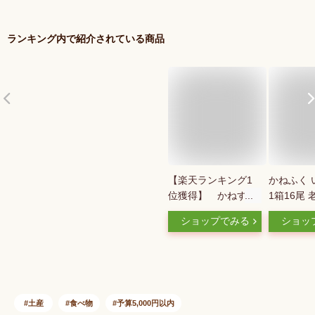
ランキング内で紹介されている商品
【楽天ランキング1
かねふく 
位獲得】 かねすえ
1箱16尾
本舗 福岡 いわし明
くの味を
ショップでみる
ショッ
太 5尾 10尾 20
い。化粧
尾 最安値挑戦中
フトに最適
鰯 明太子 化粧箱 家
イワシ明太
庭用 贈答用 贈り物
めんたいこ
お得用 まとめ買い
子 辛子め
ご飯に合う 惣菜 お
かねふく 
土産
食べ物
予算5,000円以内