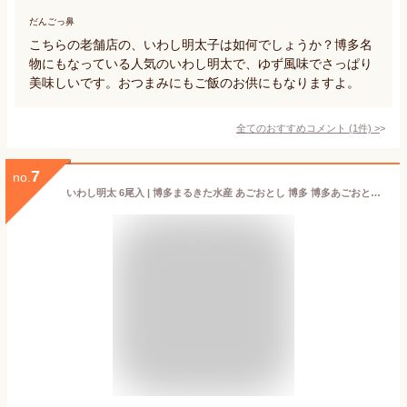
だんごっ鼻
こちらの老舗店の、いわし明太子は如何でしょうか？博多名
物にもなっている人気のいわし明太で、ゆず風味でさっぱり
美味しいです。おつまみにもご飯のお供にもなりますよ。
全てのおすすめコメント
(
1
件)
>
7
no.
いわし明太 6尾入 | 博多まるきた水産 あごおとし 博多 博多あごおとし 明太子 いわし イワシ 明太 国産 博多明太子 まるきた水産 ご飯のお供 福岡 お土産 お取り寄せ グルメ ギフト 食品 特産品 お中元 お歳暮 冬ギフト魚 お年賀 2026 漬け魚