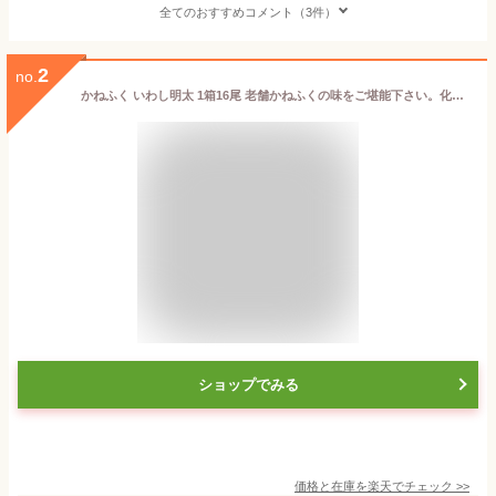
全てのおすすめコメント（3件）
2
no.
かねふく いわし明太 1箱16尾 老舗かねふくの味をご堪能下さい。化粧箱入りでギフトに最適 鰯明太 イワシ明太 明太子 めんたいこ 辛子明太子 辛子めんたいこ かねふく 福岡 豊洲市場 おせち 単品おせち ギフト
ショップでみる
価格と在庫を
楽天
でチェック
>>