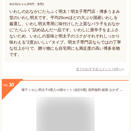
めがねちゃん(50代・女性)
いわしのおなかにたらふく明太！明太子専門店・博多うまみ
堂のいわし明太です。平均20cmほどの大ぶり国産いわしを
厳選し、いわし明太専用に味付けした上質なバラ子をおなか
に“たらふく”詰め込んだ一品です。いわしに唐辛子をまぶさ
ないため、いわしの旨味と明太子のコクがそれぞれしっかり
味わえる“2度おいしい”タイプ。明太子専門店ならではの丁寧
な仕上がりで、贈り物にも自宅用にも満足度の高い博多名物
です。
全てのおすすめコメント
(
1
件)
>
10
no.
海千 いわし明太子4尾入×2袋セット (合計8尾) 送料無料 総菜 おかず いわし明太 いわし 焼き魚 国産いわし おつまみ ビールによく合う 日本酒にあう お取り寄せグルメ 4尾入り×2袋 合計8尾 (北海道・沖縄別途送料)