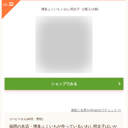
12
no.
博多ふくいち いわし明太子（2尾入×3袋）
ショップでみる
価格と在庫を
Amazon
でチェック
>>
コーヒーさん(40代・男性)
福岡の名店・博多ふくいちが作っているいわし明太子はいか