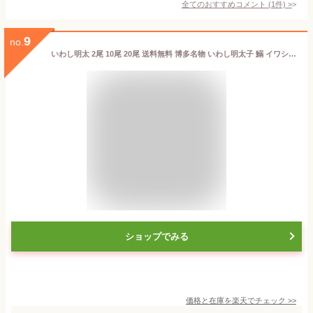
全てのおすすめコメント
(
1
件)
>
9
no.
いわし明太 2尾 10尾 20尾 送料無料 博多名物 いわし明太子 鰯 イワシ いわしめんたい 明太子 福岡 土産 鰯明太 冷凍食品 贈り物 惣菜 お取り寄せグルメ ギフト プレゼント 海鮮 高級 食品 [冷凍]
ショップでみる
価格と在庫を
楽天
でチェック
>>