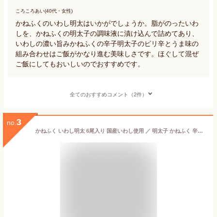
ころころあい(40代・女性)
かねふくのいわし明太はいかがでしょうか。脂がのったいわ
しを、かねふくの明太子の調味液に漬け込んで詰めてあり、
いわしの濃い旨みかねふくの辛子明太子のピリ辛とうま味の
組み合わせはご飯がかなり進む美味しさです。ほぐして混ぜ
ご飯にしてもおいしいのでおすすめです。
全てのおすすめコメント（2件）
3
no.
かねふく いわし明太 6尾入り 国産いわし使用 ／ 明太子 かねふく 辛子明太子 博多直送 博多土産 ギフト 贈り物 おつまみ 鰯明太 イワシ明太 いわし明太子 いわしめんたい ご飯のお供 家庭用 自宅用 食品 お取り寄せ お取り寄せグルメ【公式ストア】