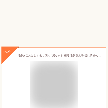
4
no.
博多あごおとし いわし明太 4尾セット 福岡 博多 明太子 切れ子 めんたいこ 辛子めんたいこ たらこ 切れ子 ご飯のお供 おつまみ 九州 お取り寄せ グルメ ギフト プレゼント 贈り物 送料無料 内祝い お祝い 御礼 お歳暮 御歳暮