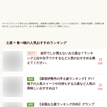
つまみ お酒のお供
市場 おせ
お土産 お取り寄せ
せち ギフ
グルメ 冷凍
※
ベストオイシー
に寄せられた投稿内容は、投稿者の主観的な感想・コメントを含みます。 投稿の信憑性・正確性を保
証することはできませんので、あくまで参考情報の一つとしてご利用ください。
土産 × 食べ物
の人気おすすめランキング
金沢でしか買えないお土産は？ランキ
受付中
ング上位や女子ウケするなど人気のおすすめを教
33
えてください。
回答
【新宿伊勢丹の手土産ランキング】デパ
決定
地下の人気スイーツや日持ちする土産など人気の
22
美味しいおすすめは？
回答
【全国お土産ランキング2026】グランプ
決定