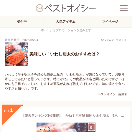
受付中
人気アイテム
マイページ
本ページはプロモーションを含みます
最終更新日：2026/05/24
55
View
20
コメント
美味しい！いわし明太のおすすめは？
いわしに辛子明太子を詰めた博多土産の「いわし明太」が気になっていて、お取り
寄せしてみたいと思っています。特にかねふくの商品が有名と聞いたのですが、ほ
かにも手軽でおいしい、おすすめ商品があれば教えてほしいです。味の濃さや食べ
やすさも知りたいです。
ベストオイシー編集部
1
no.
【楽天ランキング1位獲得】 かねすえ本舗 福岡 いわし明太 5尾 10尾 20尾 最安値挑戦中 鰯 明太子 化粧箱 家庭用 贈答用 贈り物 お得用 まとめ買い ご飯に合う 惣菜 おつまみ お酒のお供 お土産 お取り寄せ グルメ 冷凍