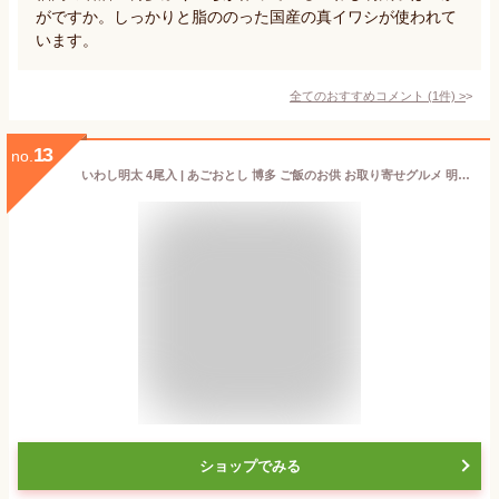
がですか。しっかりと脂ののった国産の真イワシが使われて
います。
全てのおすすめコメント
(
1
件)
>
13
no.
いわし明太 4尾入 | あごおとし 博多 ご飯のお供 お取り寄せグルメ 明太子 博多明太子 お取り寄せ いわし明太子 イワシ 鰯 福岡 お土産 ギフト プレゼント からし明太子 めんたい お祝い お返し 贈り物 お中元 お歳暮 冬ギフト魚 2026 漬け魚
ショップでみる