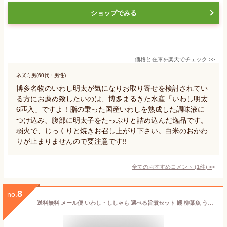
ショップでみる
価格と在庫を
楽天
でチェック
>>
ネズミ男(60代・男性)
博多名物のいわし明太が気になりお取り寄せを検討されてい
る方にお薦め致したいのは、博多まるきた水産「いわし明太
6匹入」ですよ！脂の乗った国産いわしを熟成した調味液に
つけ込み、腹部に明太子をたっぷりと詰め込んだ逸品です。
弱火で、じっくりと焼きお召し上がり下さい。白米のおかわ
りが止まりませんので要注意です‼️
全てのおすすめコメント
(
1
件)
>
8
no.
送料無料 メール便 いわし・ししゃも 選べる旨煮セット 鰯 柳葉魚 うま煮 明太 子持ち ご飯の供