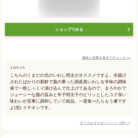
ショップでみる
価格と在庫を
楽天
でチェック
>>
よねちゃん
こちらのくまだの北のいわし明太がオススメですよ。水揚げ
されたばかりの新鮮で脂の乗った国産真いわしを辛味の調味
液で一晩じっくり漬け込んで仕上げてあるので、まろやかで
ジューシーな脂の旨みと辛子明太子のピリッとしたコク深い
味わいが見事に調和していて絶品。一度食べたらもう虜です
よ(笑) イチオシです。
全てのおすすめコメント
(
2
件)
>