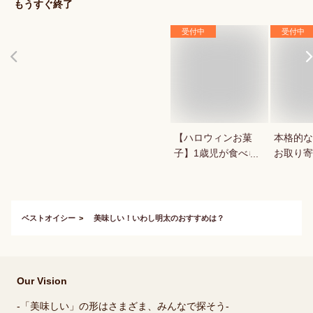
もうすぐ終了
受付中
受付中
【ハロウィンお菓
本格的な
子】1歳児が食べら
お取り寄
れる！ハロウィン用
お菓子のおすすめ
は？
ベストオイシー
美味しい！いわし明太のおすすめは？
Our Vision
-「美味しい」の形はさまざま、みんなで探そう-