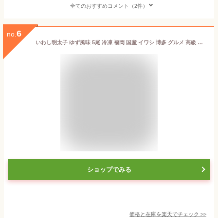
全てのおすすめコメント（2件）
6
no.
いわし明太子 ゆず風味 5尾 冷凍 福岡 国産 イワシ 博多 グルメ 高級 おつまみ 父の日 母の日 お歳暮 お中元 お祝い 珍味 老舗 ギフト 明太子 めんたいこ 博多名物 福岡名物 敬老の日 青魚 いわし 鰯明太 いわし 鰯 いわし明太 イワシ明太 辛子明太子 魚 惣菜 冷凍食品
ショップでみる
価格と在庫を
楽天
でチェック
>>